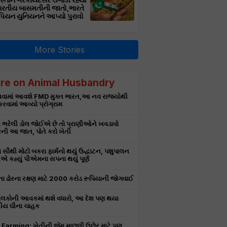
સ્તાન ગેરકાયદેસર ઉગાડી રહ્યો
ભારતીય બાસમતીની જાતો,ભારતે
પિયન યુનિયનને આપ્યો પુરાવો
More Stories
re on Animal Husbandry
વામાં આવશે FMD મુક્ત ભારત,આ નવ રાજ્યોથી
રવામાં આવ્યો પ્રોગ્રામ
ી ભરેલી ડોલ જોઈએ છે તો પ્રાણીઓને ખવડાવો
રની આ જાત, પોતે કરો ખેતી
 સૌથી મોટો બકરા ફાર્મનો થયું ઉદ્ધાટન, પશુપાલન
ીએ કહ્યું પીએમના સપના થયું પૂર્ણ
ા ઢોરના રક્ષણ માટે 2000 કરોડ રૂપિયાની જોગવાઈ
ાલકોની આવકમાં થશે વધારો, આ દેશ પણ થયા
ીય ઘીના ચાહક
 Farming: ખેતીની જેમ માછલી ઉછેર માટે પણ