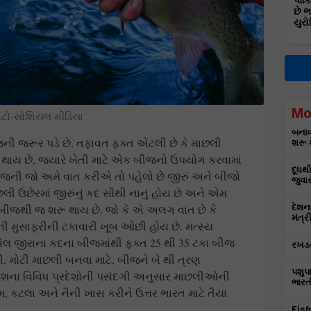
પાકિ
છે 
યુરો
Mo
ોટો-સોશિયલ મીડિયા
બનાવ
ની જરૂર પડે છે. તફાવત ફક્ત એટલી છે કે માછલી
શરૂ ક
 થાય છે, જ્યારે ખેતી માટે એક બીજનો ઉપયોગ કરવામાં
દૂધથ
બીજની જો અમે વાત કરીએ તો પહેલો છે જીરું અને બીજો
જુવા
છલી ઉછેરમાં જીરુંનું કદ સૌથી નાનું હોય છે અને એમ
જથી જ શરૂ થાય છે. જો કે એ અલગ વાત છે કે
દેશના
મંત્ર
 મુસાફરીની ટકાવારી ખૂબ ઓછી હોય છે. મત્સ્ય
આવેલ જીરાના કદના બીજમાંથી ફક્ત 25 થી 35 ટકા બીજ
રખડત
ં, મોટી માછલી બનવા માટે, બીજને બે થી ત્રણ
પશુપ
ી દેશના વિવિધ પ્રદેશોની પસંદગી અનુસાર માછલીઓની
ભારત
ેમ, કટલા અને નૈની ખાસ કરીને ઉત્તર ભારત માટે તૈયા
Fish