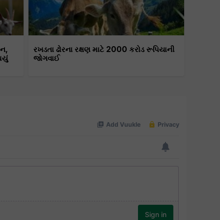
ટન,
રખડતા ઢોરના રક્ષણ માટે 2000 કરોડ રૂપિયાની
યું
જોગવાઈ