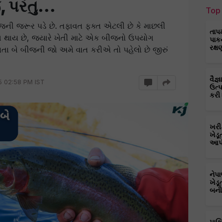
પરંતુ...
Top 
જની જરૂર પડે છે. તફાવત ફક્ત એટલી છે કે માછલી
તાપ
ગ થાય છે, જ્યારે ખેતી માટે એક બીજનો ઉપયોગ
પાક
રક્ષ
રાતા બે બીજની જો અમે વાત કરીએ તો પહેલો છે જીરું
વૈજ
5 02:58 PM IST
ઉત્
કરી
ખરી
ખેડૂ
આપી
નેપ
ખેડૂ
બની