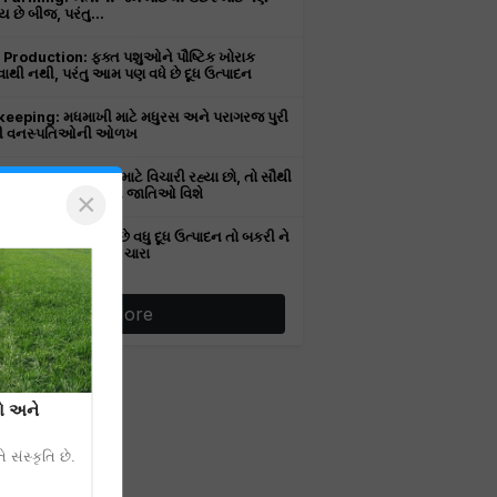
 છે બીજ, પરંતુ...
 Production: ફક્ત પશુઓને પૌષ્ટિક ખોરાક
થી નથી, પરંતુ આમ પણ વધે છે દૂધ ઉત્પાદન
eeping: મધમાખી માટે મધુરસ અને પરાગરજ પુરી
તી વનસ્પતિઓની ઓળખ
ખીઓનો ઉછેર કરવા માટે વિચારી રહ્યા છો, તો સૌથી
ા જાણી લો તેની વિવિધ જાતિઓ વિશે
×
 farming: જોઈએ છે વધુ દૂધ ઉત્પાદન તો બકરી ને
વો આ ત્રણ પ્રકારનું ચારા
More
રો અને
 સંસ્કૃતિ છે.