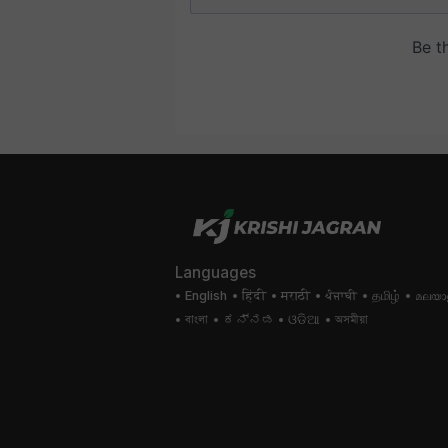
Languages
English
हिंदी
मराठी
ਪੰਜਾਬੀ
தமிழ்
മലയാ
বাংলা
ಕನ್ನಡ
ଓଡିଆ
অসমীয়া