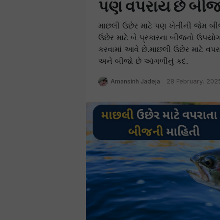
પણ વપરાય છે બીજ, 
માછલી ઉછેર માટે પણ ખેતીની જેમ બી
ઉછેર માટે બે પ્રકારના બીજનો ઉપયો
કરવામાં આવે છે.માછલી ઉછેર માટે વપ
અને બીજો છે આંગળીનું કદ.
Amansinh Jadeja
28 February, 202