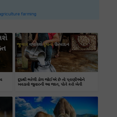
agriculture
farming
નવ
દૂધથી ભરેલી ડોલ જોઈએ છે તો પ્રાણીઓને
ખવડાવો જુવારની આ જાત, પોતે કરો ખેતી