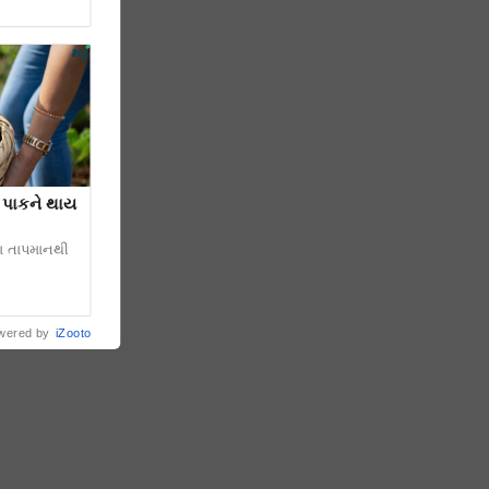
 પાકને થાય
ચા તાપમાનથી
wered by
iZooto