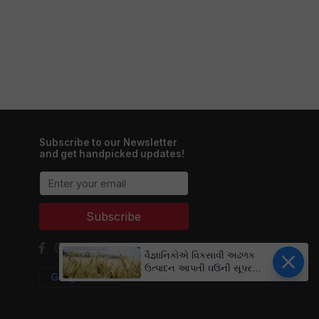
Subscribe to our Newsletter
and get handpicked updates!
Subscribe
વૈજ્ઞાનિકોએ વિકસાવી અઢળક
ઉત્પાદન આપતી ઘઉંની સૂપર
જાતો, કરી શકશે રોગ અને ગરમી
y
સહન