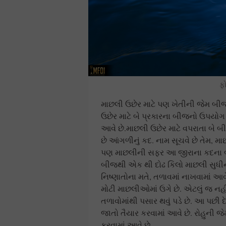
ફ
માછલી ઉછેર માટે પણ ખેતીની જેમ બીજ
ઉછેર માટે બે પ્રકારના બીજનો ઉપયોગ
આવે છે.માછલી ઉછેર માટે વપરાતા બે 
છે આંગળીનું કદ. નામ સૂચવે છે તેમ, મા
પણ માછલીની સફર આ જીરાના કદના બી
બીજથી એક થી દોઢ કિલો માછલી સુધીની
નિષ્ણાતોના મતે, તળાવમાં નાખવામાં 
મોટી માછલીઓમાં ઉગે છે. એટલું જ નહી
તળાવોમાંથી પસાર થવું પડે છે. આ પછ
જાતો તૈયાર કરવામાં આવે છે. રોહુની જ
કરવામાં આવે છે.