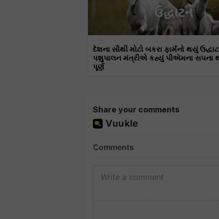
દેશના સૌથી મોટો બકરા ફાર્મનો થયું ઉદ્ધા
પશુપાલન મંત્રીએ કહ્યું પીએમના સપના થ
પૂર્ણ
Share your comments