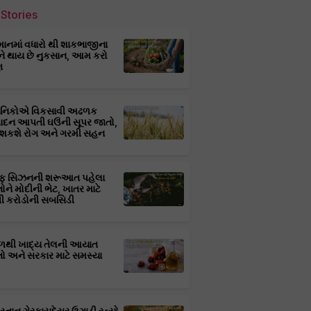
Stories
માનમાં વધારો થી શાકભાજીના
ને થાય છે નુકસાન, આમ કરો
ણ
્ઞાનિકોએ વિકસાવી અઢળક
પાદન આપતી ઘઉંની સૂપર જાતો,
 શકશે રોગ અને ગરમી સહન
ફ સિઝનની શરૂઆત પહેલા
તોને મોદીની ભેટ, ખાતર માટે
 કરોડોની સબસિડી
ાળથી ખાદ્ય તેલની આયાત
તો અને સરકાર માટે સમસ્યા