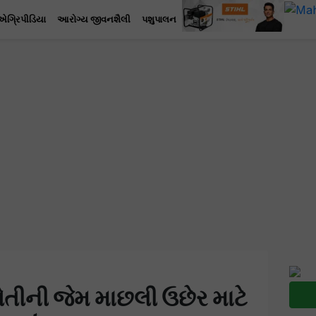
એગ્રિપીડિયા
આરોગ્ય જીવનશૈલી
પશુપાલન
તીની જેમ માછલી ઉછેર માટે