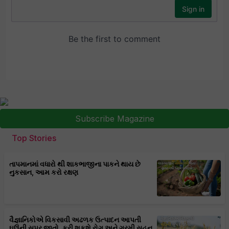
Subscribe Magazine
Top Stories
તાપમાનમાં વધારો થી શાકભાજીના પાકને થાય છે
નુકસાન, આમ કરો રક્ષણ
વૈજ્ઞાનિકોએ વિકસાવી અઢળક ઉત્પાદન આપતી
ઘઉંની સૂપર જાતો, કરી શકશે રોગ અને ગરમી સહન