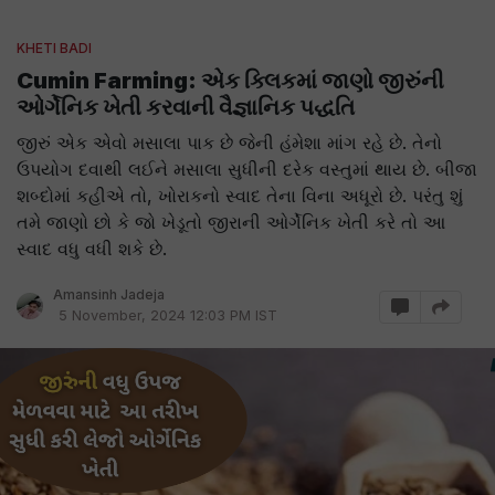
KHETI BADI
Cumin Farming: એક ક્લિકમાં જાણો જીરુંની
ઓર્ગેનિક ખેતી કરવાની વૈજ્ઞાનિક પદ્ધતિ
જીરું એક એવો મસાલા પાક છે જેની હંમેશા માંગ રહે છે. તેનો
ઉપયોગ દવાથી લઈને મસાલા સુધીની દરેક વસ્તુમાં થાય છે. બીજા
શબ્દોમાં કહીએ તો, ખોરાકનો સ્વાદ તેના વિના અધૂરો છે. પરંતુ શું
તમે જાણો છો કે જો ખેડૂતો જીરાની ઓર્ગેનિક ખેતી કરે તો આ
સ્વાદ વધુ વધી શકે છે.
Amansinh Jadeja
5 November, 2024 12:03 PM IST