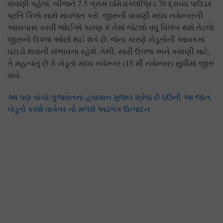
વાવણી પહેલાં, બીજને 7.5 ગ્રામ ઇમિડાક્લોપ્રિડ 70 દ્રાવ્ય પાઉડર
પ્રતિ કિલો સાથે માવજત કરો. જીરુંની વાવણી મધ્ય નવેમ્બરની
આસપાસ કરવી જોઈએ કારણ કે તેમાં જેટલો વધુ વિલંબ થશે તેટલો
જીરુંનો ઉપજ ઓછો થઈ શકે છે. જેના કારણે ખેડૂતોની આવકમાં
ઘટાડો થવાની સંભાવના રહેશે. તેથી, સારી ઉપજ અને કમાણી માટે,
તે મહત્વનું છે કે ખેડૂતો મધ્ય નવેમ્બર (15 મી નવેમ્બર) સુધીમાં જીરું
વાવે.
આ પણ વાંચો:ગુજરાતના હવામાન મુજબ શ્રેષ્ઠ છે ઘઉંની આ જાત,
ખેડૂતો કરશે વાવેતર તો મળશે અઢળક ઉત્પાદન