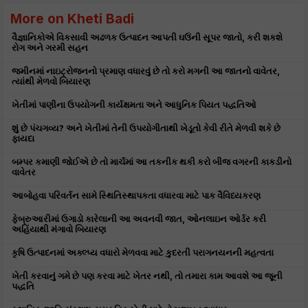
More on Kheti Badi
વૈજ્ઞાનિકોએ વિકસાવી અઢળક ઉત્પાદન આપતી ઘઉંની સૂપર જાતો, કરી શકશે
રોગ અને ગરમી સહન
જમીનમાં નાઇટ્રોજનનો પ્રમાણ વધારવું છે તો કરો મગની આ જાતનો વાવેતર,
ત્યાંથી મેળવો બિયારણ
ખેતીમાં પાણીના ઉપયોગની કાર્યક્ષમતા અને આધુનિક પિયત પદ્ધતિઓ
શું છે પંચગવ્ય? અને ખેતીમાં તેની ઉપયોગીતાથી ખેડૂતો કેવી રીતે મેળવી શકે છે
ફાયદા
બમ્પર કમાણી જોઈએ છે તો માર્ચમાં આ તકનીક થકી કરો બીજ વગરની કાકડીનો
વાવેતર
આબોહવા પરિવર્તન સામે સ્થિતિસ્થાપકતા વધારવા માટે પાક વૈવિધ્યકરણ
ફેબ્રુઆરીમાં ઉગાડો કારેલાની આ અવનવી જાત, ઓનલાઇન ઓર્ડર કરી
અહિંયાથી મંગાવો બિયારણ
કૃષિ ઉત્પાદનમાં અક્લ્પ્ય વધારો મેળવવા માટે કુદરતી પરાગનયનની મહત્વતા
ખેતી કરવાનું ગમે છે પણ કરવા માટે ખેતર નથી, તો તમારા કામ આવશે આ જૂની
પદ્ધતિ