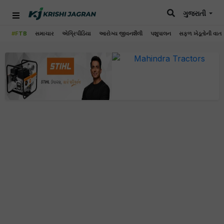
ગુજરાતી
#FTB
સમાચાર
એગ્રિપીડિયા
આરોગ્ય જીવનશૈલી
પશુપાલન
સફળ ખેડૂતોની વાત