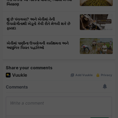
બિયારણ
શું છે પંચગવ્ય? અને ખેતીમાં તેની
ઉપયોગીતાથી ખેડૂતો કેવી રીતે મેળવી શકે છે
ફાયદા
ખેતીમાં પાણીના ઉપયોગની કાર્યક્ષમતા અને
આધુનિક પિયત પદ્ધતિઓ
Share your comments