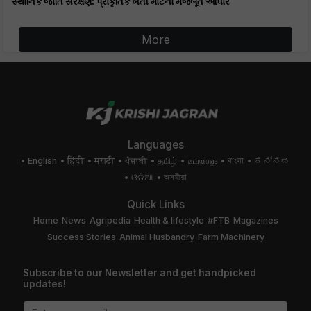
સ્થાનિક જાતિ સંરક્ષણ: પ્રાકૃતિક ખેતી માટેનો મજબૂત આધાર
More
Languages
English
हिंदी
मराठी
ਪੰਜਾਬੀ
தமிழ்
മലയാളം
বাংলা
ಕನ್ನಡ
ଓଡିଆ
অসমীয়া
Quick Links
Home
News
Agripedia
Health & lifestyle
#FTB
Magazines
Success Stories
Animal Husbandry
Farm Machinery
Subscribe to our Newsletter and get handpicked
updates!