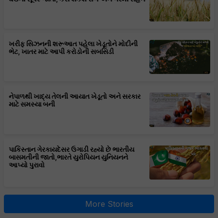
ખરીફ સિઝનની શરૂઆત પહેલા ખેડૂતોને મોદીની
ભેટ, ખાતર માટે આપી કરોડોની સબસિડી
નેપાળથી ખાદ્ય તેલની આયાત ખેડૂતો અને સરકાર
માટે સમસ્યા બની
પાકિસ્તાન ગેરકાયદેસર ઉગાડી રહ્યો છે ભારતીય
બાસમતીની જાતો,ભારતે યુરોપિયન યુનિયનને
આપ્યો પુરાવો
More Stories