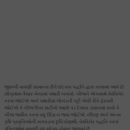
જીરુંની વાવણી સામાન્ય રીતે છંટકાવ પદ્ધતિ દ્વારા કરવામાં આવે છે.
સૌપ્રથમ તૈયાર ખેતરમાં પથારી બનાવો. બીજને એકસાથે વેરવિખેર
કરવા જોઈએ અને પથારીમાં લોખંડની પટ્ટી એવી રીતે ફેરવવી
જોઈએ કે બીજ ઉપર માટીનો આછો પડ દેખાય. ધ્યાનમાં રાખો કે
બીજ જમીન કરતાં વધુ ઊંડા ન જવા જોઈએ. નીંદણ અને અન્ય
કૃષિ પ્રવૃત્તિઓની સગવડના દૃષ્ટિકોણથી, વેરવિખેર પદ્ધતિ કરતાં
પંક્તિઓમાં વાવણી વધુ યોગ્ય હોવાનું જણાયું છે