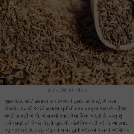
ફોટો-સોશિયલ મીડિયા
જીરું એક એવો મસાલા પાક છે જેની હંમેશા માંગ રહે છે. તેનો
ઉપયોગ દવાથી લઈને મસાલા સુધીની દરેક વસ્તુમાં થાય છે. બીજા
શબ્દોમાં કહીએ તો, ખોરાકનો સ્વાદ તેના વિના અધૂરો છે. પરંતુ શું
તમે જાણો છો કે જો ખેડૂતો જીરાની ઓર્ગેનિક ખેતી કરે તો આ સ્વાદ
વધુ વધી શકે છે. માત્ર ખેડૂતને ખબર હોવી જોઈએ કે તેની ઓર્ગેનિક