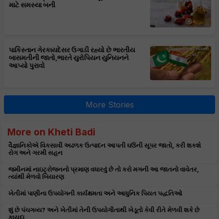
માટે સમસ્યા બની
પાકિસ્તાન ગેરકાયદેસર ઉગાડી રહ્યો છે ભારતીય
બાસમતીની જાતો,ભારતે યુરોપિયન યુનિયનને
આપ્યો પુરાવો
More Stories
More on Kheti Badi
વૈજ્ઞાનિકોએ વિકસાવી અઢળક ઉત્પાદન આપતી ઘઉંની સૂપર જાતો, કરી શકશે
રોગ અને ગરમી સહન
જમીનમાં નાઇટ્રોજનનો પ્રમાણ વધારવું છે તો કરો મગની આ જાતનો વાવેતર,
ત્યાંથી મેળવો બિયારણ
ખેતીમાં પાણીના ઉપયોગની કાર્યક્ષમતા અને આધુનિક પિયત પદ્ધતિઓ
શું છે પંચગવ્ય? અને ખેતીમાં તેની ઉપયોગીતાથી ખેડૂતો કેવી રીતે મેળવી શકે છે
ફાયદા