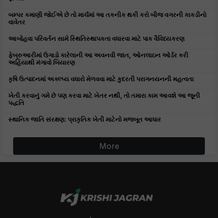
બમ્પર કમાણી જોઈએ છે તો માર્ચમાં આ તકનીક થકી કરો બીજ વગરની કાકડીનો
વાવેતર
આબોહવા પરિવર્તન સામે સ્થિતિસ્થાપકતા વધારવા માટે પાક વૈવિધ્યકરણ
ફેબ્રુઆરીમાં ઉગાડો કારેલાની આ અવનવી જાત, ઓનલાઇન ઓર્ડર કરી
અહિંયાથી મંગાવો બિયારણ
કૃષિ ઉત્પાદનમાં અક્લ્પ્ય વધારો મેળવવા માટે કુદરતી પરાગનયનની મહત્વતા
ખેતી કરવાનું ગમે છે પણ કરવા માટે ખેતર નથી, તો તમારા કામ આવશે આ જૂની
પદ્ધતિ
સ્થાનિક જાતિ સંરક્ષણ: પ્રાકૃતિક ખેતી માટેનો મજબૂત આધાર
More