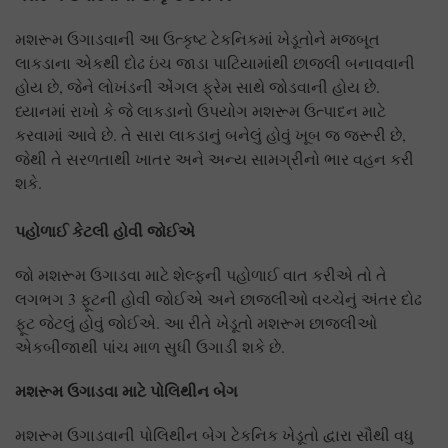
મશરૂમ ઉગાડવાની આ ઉત્કૃષ્ટ ટેકનિકમાં ખેડૂતોને મજબૂત
લાકડાના એકથી દોઢ ઇંચ જાડા પાટિયામાંથી છાજલી બનાવવાની
હોય છે, જેને લોખંડની એંગલ ફ્રેમ સાથે જોડવાની હોય છે.
ધ્યાનમાં રાખો કે જે લાકડાનો ઉપયોગ મશરૂમ ઉત્પાદન માટે
કરવામાં આવે છે. તે સારા લાકડાનું બનેલું હોવું ખૂબ જ જરૂરી છે,
જેથી તે સરળતાથી ખાતર અને અન્ય સામગ્રીનો ભાર વહન કરી
શકે.
પહોળાઈ કેટલી હોવી જોઈએ
જો મશરૂમ ઉગાડવા માટે શેલ્ફની પહોળાઈ વાત કરીએ તો તે
લગભગ 3 ફૂટની હોવી જોઈએ અને છાજલીઓ વચ્ચેનું અંતર દોઢ
ફૂટ જેટલું હોવું જોઈએ. આ રીતે ખેડૂતો મશરૂમ છાજલીઓ
એકબીજાથી પાંચ માળ સુધી ઉગાડી શકે છે.
મશરૂમ ઉગાડવા માટે પોલિથીન બેગ
મશરૂમ ઉગાડવાની પોલિથીન બેગ ટેકનિક ખેડૂતો દ્વારા સૌથી વધુ