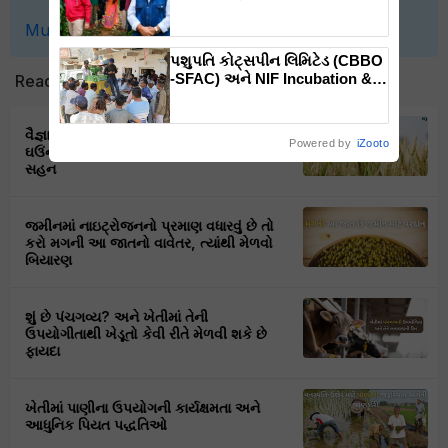
ક્રાંતિ લાવશે ડૉ. રાજારામ ત્રિપાઠી
Mushroom
Farming
Gujarat
Agriculture
પશુપતિ કોટ્સપીન લિમિટેડ (CBBO
-SFAC) અને NIF Incubation &
Read next
Enterpreneurship Council,
ગાંધીનગરના સયુંકત ઉપક્રમે
જંબુસર કિસાન FPO ખાતે યોજાયું
વૈજ્ઞાનિકોએ વિકસાવી અઢળક ઉત્પાદન આપતી
Powered by
iZooto
દાળ મિલ મશીનનું ડેમોસ્ટ્રેશન
ઘઉંની સૂપર જાતો, કરી શકશે રોગ અને ગરમી
સહન
જમીનમાં નાઇટ્રોજનનો પ્રમાણ વધારવું છે તો
કરો મગની આ જાતનો વાવેતર, ત્યાંથી મેળવો
બિયારણ
શું છે પંચગવ્ય? અને ખેતીમાં તેની
ઉપયોગીતાથી ખેડૂતો કેવી રીતે મેળવી શકે છે
ફાયદા
ખેતીમાં પાણીના ઉપયોગની કાર્યક્ષમતા અને
આધુનિક પિયત પદ્ધતિઓ