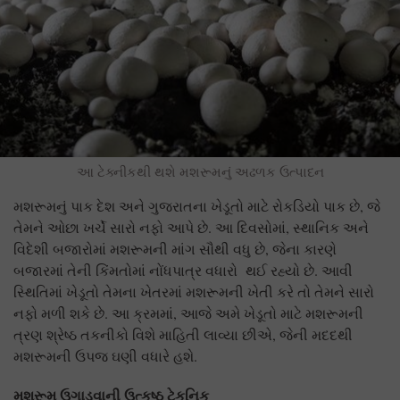
આ ટેક્નીકથી થશે મશરૂમનું અઢળક ઉત્પાદન
મશરૂમનું પાક દેશ અને ગુજરાતના ખેડૂતો માટે રોકડિયો પાક છે, જે
તેમને ઓછા ખર્ચે સારો નફો આપે છે. આ દિવસોમાં, સ્થાનિક અને
વિદેશી બજારોમાં મશરૂમની માંગ સૌથી વધુ છે, જેના કારણે
બજારમાં તેની કિંમતોમાં નોંધપાત્ર વધારો થઈ રહ્યો છે. આવી
સ્થિતિમાં ખેડૂતો તેમના ખેતરમાં મશરૂમની ખેતી કરે તો તેમને સારો
નફો મળી શકે છે. આ ક્રમમાં, આજે અમે ખેડૂતો માટે મશરૂમની
ત્રણ શ્રેષ્ઠ તકનીકો વિશે માહિતી લાવ્યા છીએ, જેની મદદથી
મશરૂમની ઉપજ ઘણી વધારે હશે.
મશરૂમ ઉગાડવાની ઉત્કૃષ્ઠ ટેકનિક