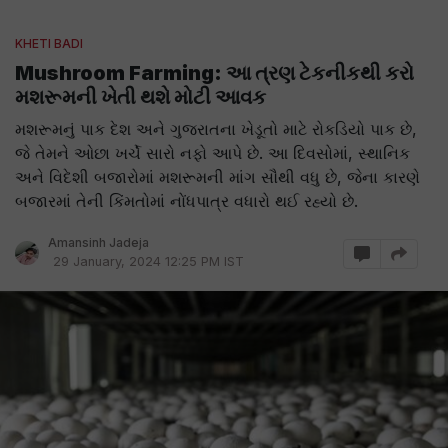
KHETI BADI
Mushroom Farming: આ ત્રણ ટેકનીકથી કરો
મશરૂમની ખેતી થશે મોટી આવક
મશરૂમનું પાક દેશ અને ગુજરાતના ખેડૂતો માટે રોકડિયો પાક છે,
જે તેમને ઓછા ખર્ચે સારો નફો આપે છે. આ દિવસોમાં, સ્થાનિક
અને વિદેશી બજારોમાં મશરૂમની માંગ સૌથી વધુ છે, જેના કારણે
બજારમાં તેની કિંમતોમાં નોંધપાત્ર વધારો થઈ રહ્યો છે.
Amansinh Jadeja
29 January, 2024 12:25 PM IST