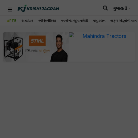
ગુજરાતી
#FTB
સમાચાર
એગ્રિપીડિયા
આરોગ્ય જીવનશૈલી
પશુપાલન
સફળ ખેડૂતોની વાત