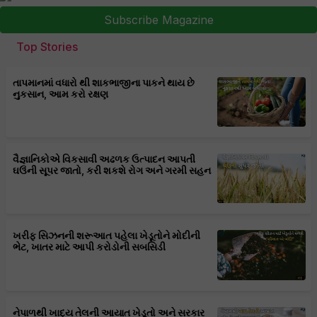
Subscribe Magazine
Top Stories
તાપમાનમાં વધારો થી શાકભાજીના પાકને થાય છે
નુકસાન, આમ કરો રક્ષણ
વૈજ્ઞાનિકોએ વિકસાવી અઢળક ઉત્પાદન આપતી
ઘઉંની સૂપર જાતો, કરી શકશે રોગ અને ગરમી સહન
ખરીફ સિઝનની શરૂઆત પહેલા ખેડૂતોને મોદીની
ભેટ, ખાતર માટે આપી કરોડોની સબસિડી
નેપાળથી ખાદ્ય તેલની આયાત ખેડૂતો અને સરકાર