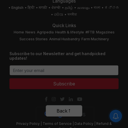
Languages
English
हिंदी
मराठी
ਪੰਜਾਬੀ
தமிழ்
മലയാളം
বাংলা
ಕನ್ನಡ
ଓଡିଆ
অসমীয়া
Quick Links
Home
News
Agripedia
Health & lifestyle
#FTB
Magazines
Success Stories
Animal Husbandry
Farm Machinery
Subscribe to our Newsletter and get handpicked
updates!
Subscribe
Back
Privacy Policy
|
Terms of Service
|
Data Policy
|
Refund &