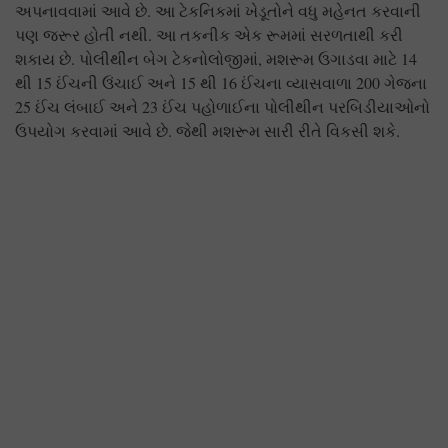
અપનાવવામાં આવે છે. આ ટેકનિકમાં ખેડૂતોને વધુ મહેનત કરવાની
પણ જરૂર હોતી નથી. આ તકનીક એક રૂમમાં સરળતાથી કરી
શકાય છે. પોલીથીન બેગ ટેકનોલોજીમાં, મશરૂમ ઉગાડવા માટે 14
થી 15 ઈંચની ઉંચાઈ અને 15 થી 16 ઈંચના વ્યાસવાળા 200 ગેજના
25 ઈંચ લંબાઈ અને 23 ઈંચ પહોળાઈના પોલીથીન પરબિડીયાઓનો
ઉપયોગ કરવામાં આવે છે. જેથી મશરૂમ સારી રીતે વિકસી શકે.