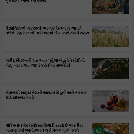
નુકસાન, આમ કરો રક્ષણ
વૈજ્ઞાનિકોએ વિકસાવી અઢળક ઉત્પાદન આપતી
ઘઉંની સૂપર જાતો, કરી શકશે રોગ અને ગરમી સહન
ખરીફ સિઝનની શરૂઆત પહેલા ખેડૂતોને મોદીની
ભેટ, ખાતર માટે આપી કરોડોની સબસિડી
નેપાળથી ખાદ્ય તેલની આયાત ખેડૂતો અને સરકાર
માટે સમસ્યા બની
પાકિસ્તાન ગેરકાયદેસર ઉગાડી રહ્યો છે ભારતીય
બાસમતીની જાતો,ભારતે યુરોપિયન યુનિયનને