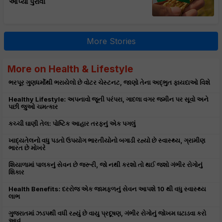
આપ્યો પુરાવો
More Stories
More on Health & Lifestyle
ભરપૂર ગુણધર્મોથી ભરાયેલો છે વોટર ચેસ્ટનટ, જાણો તેના અદ્ભુત ફાયદાઓ વિશે
Healthy Lifestyle: અપનાવો જૂની પરંપરા, ગાદલા વગર જમીન પર સૂવો અને
પછી જુઓ ચમત્કાર
કચ્ચી ઘાણી તેલ: પોષ્ટિક આહાર તરફનું એક પગલું
ખાદ્યતેલનો વધુ પડતો ઉપયોગ ભારતીયોનો બગાડી રહ્યો છે સ્વાસ્થ્ય, ગ્રામીણ
ભારત છે મોખરે
શિયાળામાં પાલકનું સેવન છે જરૂરી, જો નથી કરશો તો થઈ જશો ગંભીર રોગોનું
શિકાર
Health Benefits: દરરોજ એક જામફળનું સેવન આપશે 10 થી વધુ સ્વાસ્થ્ય
લાભ
ગુજરાતમાં ઝડપથી વધી રહ્યું છે વાયુ પ્રદૂષણ, ગંભીર રોગોનું જોખમ ઘટાડવા કરો
આવું