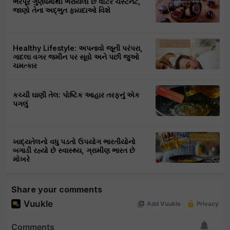
ભરપૂર ગુણધર્મોથી ભરાયેલો છે વોટર ચેસ્ટનટ,
જાણો તેના અદ્ભુત ફાયદાઓ વિશે
Healthy Lifestyle: અપનાવો જૂની પરંપરા,
ગાદલા વગર જમીન પર સૂવો અને પછી જુઓ
ચમત્કાર
કચ્ચી ઘાણી તેલ: પોષ્ટિક આહાર તરફનું એક
પગલું
ખાદ્યતેલનો વધુ પડતો ઉપયોગ ભારતીયોનો
બગાડી રહ્યો છે સ્વાસ્થ્ય, ગ્રામીણ ભારત છે
મોખરે
Share your comments