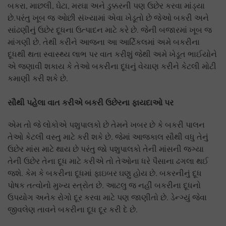
બકરા, માછલી, ઘેટા, મરઘા અને ડુક્કરની પણ ઉછેર કરવા માંડ્યા
છે.પરંતુ ખૂબ જ ઓછી સંખ્યામાં એવા ખેડૂતો છે જેઓ બકરી અને
સાંઢણીનું ઉછેર દૂધના ઉત્પાદન માટે કરે છે. જેની બજારમાં ખૂબ જ
માંગણી છે. તેથી કરીને આજના આ આર્ટિકલમાં અમે બકરીના
દૂધથી થતા સ્વાસ્થ્ય લાભ પર વાત કરીશું જેથી અમે ખેડૂત ભાઈયોને
એ જણાવી શકાય કે તેઓ બકરીના દૂધનું વેચાણ કરીને કેટલી મોટી
કમાણી કરી શકે છે.
સૌથી પહેલા વાત કરીએ બકરી ઉછેરના ફાયદાઓ પર
એમ તો જે લોકોએ પશુપાલકો છે તેમને ખબર છે કે બકરી પાલન
તેઓ કેટલી વસ્તુ માટે કરી શકે છે. જેમાં આજકાલ સૌથી વધુ તેનું
ઉછેર માંસ માટે થાય છે પરંતુ જો પશુપાલકો તેની માંસની જગ્યા
તેની ઉછેર તેના દૂધ માટે કરીએ તો તેઓના ધરે પૈસાના ઢગલા થઈ
જશે. કેમ કે બકરીના દૂધમાં ફાઇબર ઘણુ હોય છે. બકરનીનું દૂધ
પોષક તત્વોનો મુખ્ય સ્ત્રોત છે. આટલુ જ નહીં બકરીના દૂધનો
ઉપયોગ અનેક રોગો દૂર કરવા માટે પણ જાણીતો છે. ડેન્ગ્યું જેવા
જીવલેણ તાવને બકરીના દૂધ દૂર કરી દે છે.