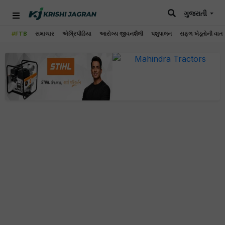
ગુજરાતી
#FTB
સમાચાર
એગ્રિપીડિયા
આરોગ્ય જીવનશૈલી
પશુપાલન
સફળ ખેડૂતોની વાત