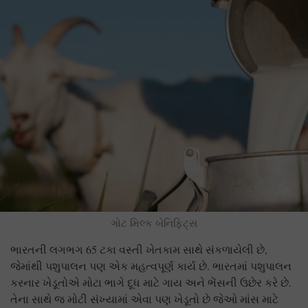
ગોટ મિલ્ક બેનિફિટ્સ
ભારતની લગભગ 65 ટકા વસ્તી ખેતકામ સાથે સંકળાયેલી છે,
જેમાંથી પશુપાલન પણ એક મહત્વપૂર્ણ કાર્ય છે. ભારતમાં પશુપાલન
કરનાર ખેડૂતોએ મોટા ભાગે દૂધ માટે ગાય અને ભેંસની ઉછેર કરે છે.
તેના સાથે જ મોટી સંખ્યામાં એવા પણ ખેડૂતો છે જેઓ માંસ માટે