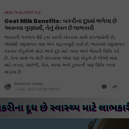
HEALTH & LIFESTYLE
Goat Milk Benefits: બકરીના દૂધમાં ભળેલા છે
અવનવા ગુણધર્મો, તેનું સેવન છે લાભકારી
ભારતની લગભગ 65 ટકા વસ્તી ખેતકામ સાથે સંકળાયેલી છે,
જેમાંથી પશુપાલન પણ એક મહત્વપૂર્ણ કાર્ય છે. ભારતમાં પશુપાલન
કરનાર ખેડૂતોએ મોટા ભાગે દૂધ માટે ગાય અને ભેંસની ઉછેર કરે
છે. તેના સાથે જ મોટી સંખ્યામાં એવા પણ ખેડૂતો છે જેઓ માંસ
માટે બકરા, માછલી, ઘેટા, મરઘા અને ડુક્કરની પણ ઉછેર કરવા
માંડ્યા છે.
Amansinh Jadeja
1 July, 2024 03:58 PM IST