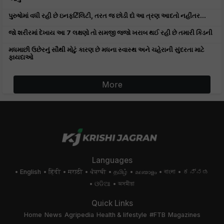
પુરુષોમાં વધી રહી છે ઇનફર્ટિલિટી, તરત જ છોડી દો આ ત્રણ આદતો નહીંતર...
જો શરીરમાં દેખાય આ 7 લક્ષણો તો સમજી જજો ખરાબ થઈ રહી છે તમારી કિડની
મધમાછી ઉછેરનું સૌથી મોટું કારણ છે મધના સ્વાસ્થ અને ચહેરાની સુંદરતા માટે
ફાયદાઓ
More
Languages
English
हिंदी
मराठी
ਪੰਜਾਬੀ
தமிழ்
മലയാളം
বাংলা
ಕನ್ನಡ
ଓଡିଆ
অসমীয়া
Quick Links
Home
News
Agripedia
Health & lifestyle
#FTB
Magazines