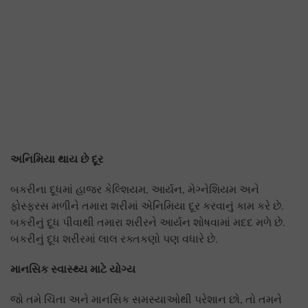
અનિમિયા થાય છે દૂર
બકરીના દૂધમાં હાજર કેલ્શિયમ, આર્યન, મેગ્નેશિયમ અને
ફોસ્ફરસ મળીને તમારા શરીમાં એનિમિયા દૂર કરવાનું કામ કરે છે.
બકરીનું દૂધ પીવાથી તમારા શરીરને આર્યન શોષવામાં મદદ મળે છે.
બકરીનું દૂધ શરીરમાં લાલ રક્તકણો પણ વધારે છે.
માનસિક સ્વાસ્થ્ય માટે યોગ્ય
જો તમે ચિંતા અને માનસિક સમસ્યાઓથી પરેશાન છો, તો તમને