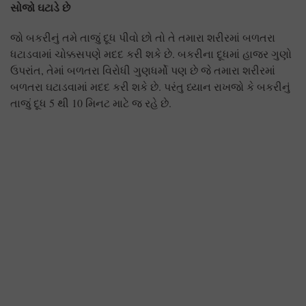
સોજો ઘટાડે છે
જો બકરીનું તમે તાજું દૂધ પીવો છો તો તે તમારા શરીરમાં બળતરા
ધટાડવામાં ચોક્કસપણે મદદ કરી શકે છે. બકરીના દૂધમાં હાજર ગુણો
ઉપરાંત, તેમાં બળતરા વિરોધી ગુણધર્મો પણ છે જે તમારા શરીરમાં
બળતરા ઘટાડવામાં મદદ કરી શકે છે. પરંતુ ધ્યાન રાખજો કે બકરીનું
તાજું દૂધ 5 થી 10 મિનટ માટે જ રહે છે.