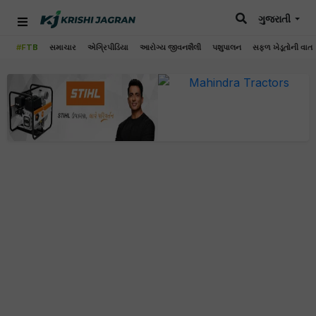
ગુજરાતી
#FTB
સમાચાર
એગ્રિપીડિયા
આરોગ્ય જીવનશૈલી
પશુપાલન
સફળ ખેડૂતોની વાત