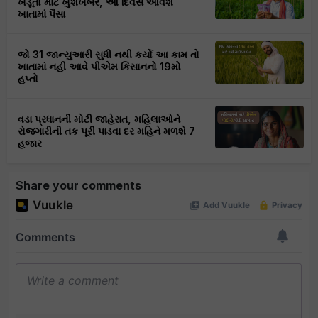
ખેડૂતો માટે ખુશખબર, આ દિવસે આવશે
ખાતામાં પૈસા
જો 31 જાન્યુઆરી સુધી નથી કર્યો આ કામ તો
ખાતામાં નહીં આવે પીએમ કિસાનનો 19મો
હપ્તો
વડા પ્રધાનની મોટી જાહેરાત, મહિલાઓને
રોજગારીની તક પૂરી પાડવા દર મહિને મળશે 7
હજાર
Share your comments