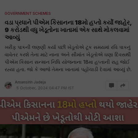
GOVERNMENT SCHEMES
વડા પ્રધાને પીએમ કિસાનના 18મો હપ્તો કર્યો જાહેર,
9 કરોડથી વધુ ખેડૂતોના ખાતામાં એક સાથે મોકલવામાં
આવ્યું
ખરીફ પાકની લણણી કર્યા પછી ખેડૂતોએ ટૂક સમયમાં રવિ પાકનું
વાવેતર કરશે તેના માટે નાના અને સીમાંત ખેડૂતોએ ઘણા દિવસથી
પીએમ કિસાન સન્માન નિધિ યોજનાના 18મા હપ્તાની રાહ જોઈ
રહ્યા હતા. જો કે આજે તેમના ખાતામાં પહોંચાડી દેવામાં આવ્યું છે.
Amansinh Jadeja
5 October, 2024 04:47 PM IST