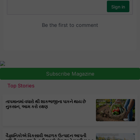
Subscribe Magazine
Top Stories
તાપમાનમાં વધારો થી શાકભાજીના પાકને થાય છે
નુકસાન, આમ કરો રક્ષણ
વૈજ્ઞાનિકોએ વિકસાવી અઢળક ઉત્પાદન આપતી