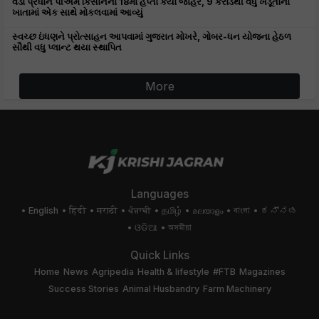
વડા પ્રધાને પીએમ કિસાનના 18મો હપ્તો કર્યો જાહેર, 9 કરોડથી વધુ ખેડૂતોના
ખાતામાં એક સાથે મોકલવામાં આવ્યું
સ્વચ્છ ઇંધણને પ્રોત્સાહન આપવામાં ગુજરાત મોખરે, ગોબર-ધન યોજના હેઠળ
સૌથી વધુ પ્લાન્ટ થયા સ્થાપિત
More
Languages
English
हिंदी
मराठी
ਪੰਜਾਬੀ
தமிழ்
മലയാളം
বাংলা
ಕನ್ನಡ
ଓଡିଆ
অসমীয়া
Quick Links
Home
News
Agripedia
Health & lifestyle
#FTB
Magazines
Success Stories
Animal Husbandry
Farm Machinery