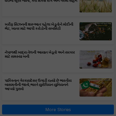
ઘઉંની સૂપર જાતો, કરી શકશે રોગ અને ગરમી સહન
ખરીફ સિઝનની શરૂઆત પહેલા ખેડૂતોને મોદીની
ભેટ, ખાતર માટે આપી કરોડોની સબસિડી
નેપાળથી ખાદ્ય તેલની આયાત ખેડૂતો અને સરકાર
માટે સમસ્યા બની
પાકિસ્તાન ગેરકાયદેસર ઉગાડી રહ્યો છે ભારતીય
બાસમતીની જાતો,ભારતે યુરોપિયન યુનિયનને
આપ્યો પુરાવો
More Stories