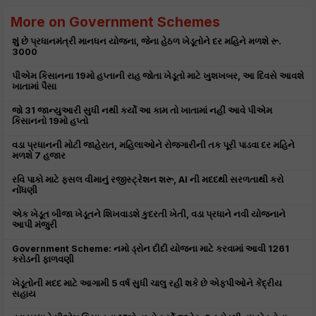
More on Government Schemes
શું છે પ્રધાનમંત્રી માનધન યોજના, જેના હેઠળ ખેડૂતોને દર મહિને મળશે રૂ.
3000
પીએમ કિસાનના 19મો હપ્તાની રાહ જોતા ખેડૂતો માટે ખુશખબર, આ દિવસે આવશે
ખાતામાં પૈસા
જો 31 જાન્યુઆરી સુધી નથી કર્યો આ કામ તો ખાતામાં નહીં આવે પીએમ
કિસાનનો 19મો હપ્તો
વડા પ્રધાનની મોટી જાહેરાત, મહિલાઓને રોજગારીની તક પૂરી પાડવા દર મહિને
મળશે 7 હજાર
રવિ પાકો માટે ફસલ વીમાનું રજીસ્ટ્રેશન શરૂ, AI ની મદદથી સરળતાથી કરો
નોંધણી
એક ખેડૂત બીજા ખેડૂતને શિખવાડશે કુદરતી ખેતી, વડા પ્રધાને નવી યોજનાને
આપી મંજુરી
Government Scheme: નમો ડ્રોન દીદી યોજના માટે કરવામાં આવી 1261
કરોડની ફાળવણી
ખેડૂતોની મદદ માટે આગામી 5 વર્ષ સુધી ચાલુ રહી શકે છે એફપીઓને કેંદ્રીય
સહાય