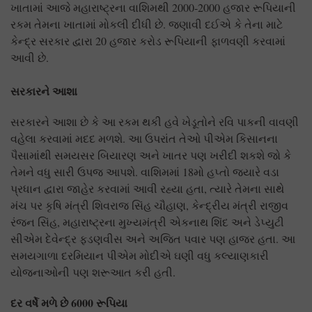
ખાતામાં આજે મહારાષ્ટ્રના વાશિમથી 2000-2000 હજાર રૂપિયાની
રકમ તેમના ખાતામાં મોકલી દીધી છે. જણાવી દઈએ કે તેના માટે
કેન્દ્ર સરકાર દ્વારા 20 હજાર કરોડ રૂપિયાની ફાળવણી કરવામાં
આવી છે.
સરકારને આશા
સરકારને આશા છે કે આ રકમ થકી હવે ખેડૂતોને રવિ પાકની વાવણી
વહેલા કરવામાં મદદ મળશે. આ ઉપરાંત તેઓ પીએમ કિસાનના
પૈસામાંથી સમયસર બિયારણ અને ખાતર પણ ખરીદી શકશે જો કે
તેમને વધુ સારી ઉપજ આપશે. વાશિમમાં 18મો હપ્તો જ્યારે વડા
પ્રધાન દ્વારા જાહેર કરવામાં આવી રહ્યા હતા, ત્યારે તેમના સાથે
મંચ પર કૃષિ મંત્રી શિવરાજ સિંહ ચૌહાણ, કેન્દ્રીય મંત્રી રાજીવ
રંજન સિંહ, મહારાષ્ટ્રના મુખ્યમંત્રી એકનાથ શિંદ અને ડેપ્યુટી
સીએમ દેવેન્દ્ર ફડણવીસ અને અજિત પવાર પણ હાજર હતા. આ
સમયગાળા દરમિયાન પીએમ મોદીએ ઘણી વધુ કલ્યાણકારી
યોજનાઓની પણ શરૂઆત કરી હતી.
દર વર્ષે મળે છે 6000
રૂપિયા