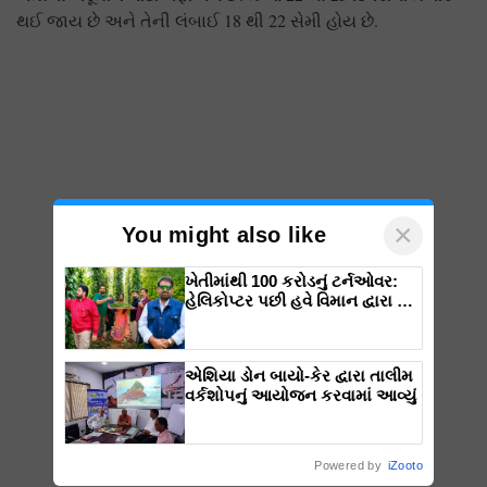
થઈ જાય છે અને તેની લંબાઈ 18 થી 22 સેમી હોય છે.
×
You might also like
ખેતીમાંથી 100 કરોડનું ટર્નઓવર:
હેલિકોપ્ટર પછી હવે વિમાન દ્વારા કૃષિ
ક્રાંતિ લાવશે ડૉ. રાજારામ ત્રિપાઠી
એશિયા ડોન બાયો-કેર દ્વારા તાલીમ
વર્કશોપનું આયોજન કરવામાં આવ્યું
Powered by
iZooto