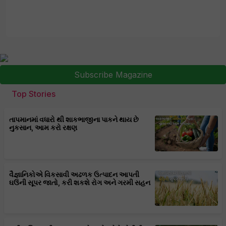
Subscribe Magazine
Top Stories
તાપમાનમાં વધારો થી શાકભાજીના પાકને થાય છે
નુકસાન, આમ કરો રક્ષણ
વૈજ્ઞાનિકોએ વિકસાવી અઢળક ઉત્પાદન આપતી
ઘઉંની સૂપર જાતો, કરી શકશે રોગ અને ગરમી સહન