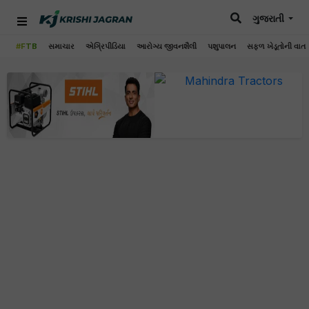
ગુજરાતી
#FTB
સમાચાર
એગ્રિપીડિયા
આરોગ્ય જીવનશૈલી
પશુપાલન
સફળ ખેડૂતોની વાત