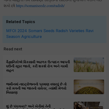
શકો છો
https://somaniseedz.com/radish/
Related Topics
MFOI 2024
Somani Seeds
Radish Varieties
Ravi
Season
Agriculture
Read next
વૈજ્ઞાનિકોએ વિકસાવી અઢળક ઉત્પાદન આપતી
ઘઉંની સૂપર જાતો, કરી શકશે રોગ અને ગરમી
સહન
જમીનમાં નાઇટ્રોજનનો પ્રમાણ વધારવું છે તો
કરો મગની આ જાતનો વાવેતર, ત્યાંથી મેળવો
બિયારણ
શું છે પંચગવ્ય? અને ખેતીમાં તેની