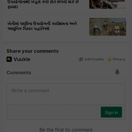
ઉપયોગીતાથી ખેડૂતો કેવી રીતે મેળવી શકે છે
ફાયદા
ખેતીમાં પાણીના ઉપયોગની કાર્યક્ષમતા અને
આધુનિક પિયત પદ્ધતિઓ
Share your comments