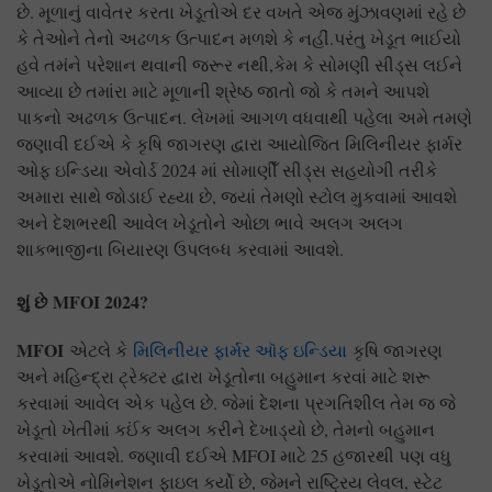
છે. મૂળાનું વાવેતર કરતા ખેડૂતોએ દર વખતે એજ મુંઝાવણમાં રહે છે
કે તેઓને તેનો અઢળક ઉત્પાદન મળશે કે નહીં.પરંતુ ખેડૂત ભાઈયો
હવે તમંને પરેશાન થવાની જરૂર નથી,કેમ કે સોમણી સીડ્સ લઈને
આવ્યા છે તમાંરા માટે મૂળાની શ્રેષ્ઠ જાતો જો કે તમને આપશે
પાકનો અઢળક ઉત્પાદન. લેખમાં આગળ વધવાથી પહેલા અમે તમણે
જણાવી દઈએ કે કૃષિ જાગરણ દ્વારા આયોજિત મિલિનીયર ફાર્મર
ઓફ ઇન્ડિયા એવોર્ડ 2024 માં સોમાણીઁ સીડ્સ સહયોગી તરીકે
અમારા સાથે જોડાઈ રહ્યા છે, જ્યાં તેમણો સ્ટોલ મુકવામાં આવશે
અને દેશભરથી આવેલ ખેડૂતોને ઓછા ભાવે અલગ અલગ
શાકભાજીના બિયારણ ઉપલબ્ધ કરવામાં આવશે.
શું
છે
MFOI 2024?
MFOI
એટલે કે
મિલિનીયર ફાર્મર ઑફ ઇન્ડિયા
કૃષિ જાગરણ
અને મહિન્દ્રા ટ્રેક્ટર દ્વારા ખેડૂતોના બહુમાન કરવાં માટે શરૂ
કરવામાં આવેલ એક પહેલ છે. જેમાં દેશના પ્રગતિશીલ તેમ જ જે
ખેડૂતો ખેતીમાં કઈંક અલગ કરીને દેખાડ્યો છે, તેમનો બહુમાન
કરવામાં આવશે. જણાવી દઈએ MFOI માટે 25 હજારથી પણ વધુ
ખેડૂતોએ નોમિનેશન ફાઇલ કર્યો છે, જેમને રાષ્ટ્રિય લેવલ, સ્ટેટ