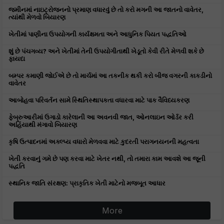
જમીનમાં નાઇટ્રોજનનો પ્રમાણ વધારવું છે તો કરો મગની આ જાતનો વાવેતર,
ત્યાંથી મેળવો બિયારણ
ખેતીમાં પાણીના ઉપયોગની કાર્યક્ષમતા અને આધુનિક પિયત પદ્ધતિઓ
શું છે પંચગવ્ય? અને ખેતીમાં તેની ઉપયોગીતાથી ખેડૂતો કેવી રીતે મેળવી શકે છે
ફાયદા
બમ્પર કમાણી જોઈએ છે તો માર્ચમાં આ તકનીક થકી કરો બીજ વગરની કાકડીનો
વાવેતર
આબોહવા પરિવર્તન સામે સ્થિતિસ્થાપકતા વધારવા માટે પાક વૈવિધ્યકરણ
ફેબ્રુઆરીમાં ઉગાડો કારેલાની આ અવનવી જાત, ઓનલાઇન ઓર્ડર કરી
અહિંયાથી મંગાવો બિયારણ
કૃષિ ઉત્પાદનમાં અક્લ્પ્ય વધારો મેળવવા માટે કુદરતી પરાગનયનની મહત્વતા
ખેતી કરવાનું ગમે છે પણ કરવા માટે ખેતર નથી, તો તમારા કામ આવશે આ જૂની
પદ્ધતિ
સ્થાનિક જાતિ સંરક્ષણ: પ્રાકૃતિક ખેતી માટેનો મજબૂત આધાર
More