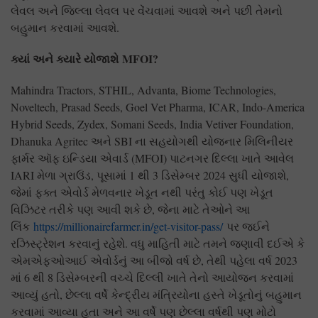
લેવલ અને જિલ્લા લેવલ પર વેંચવામાં આવશે અને પછી તેમનો
બહુમાન કરવામાં આવશે.
ક્યાં
અને
ક્યારે
યોજાશે
MFOI?
Mahindra Tractors, STHIL, Advanta, Biome Technologies,
Noveltech, Prasad Seeds, Goel Vet Pharma, ICAR, Indo-America
Hybrid Seeds, Zydex, Somani Seeds, India Vetiver Foundation,
Dhanuka Agritec અને SBI ના સહયોગથી યોજનાર મિલિનીયર
ફાર્મર ઑફ ઇન્ડિયા એવાર્ડ (MFOI) પાટનગર દિલ્લા ખાતે આવેલ
IARI મેળા ગ્રાઉંડ, પૂસામાં 1 થી 3 ડિસેમ્બર 2024 સુધી યોજાશે,
જેમાં ફક્ત એવોર્ડ મેળવનાર ખેડૂત નથી પરંતુ કોઈ પણ ખેડૂત
વિઝિટર તરીકે પણ આવી શકે છે, જેના માટે તેઓને આ
લિંક
https://millionairefarmer.in/get-visitor-pass/
પર જઈને
રઝિસ્ટ્રેશન કરવાનું રહેશે. વધુ માહિતી માટે તમને જણાવી દઈએ કે
એમએફઓઆઈ એવોર્ડનું આ બીજો વર્ષ છે, તેથી પહેલા વર્ષ 2023
માં 6 થી 8 ડિસેમ્બરની વચ્ચે દિલ્લી ખાતે તેનો આયોજન કરવામાં
આવ્યું હતો, છેલ્લા વર્ષે કેન્દ્રીય મંત્રિયોના હસ્તે ખેડૂતોનું બહુમાન
કરવામાં આવ્યા હતા અને આ વર્ષે પણ છેલ્લા વર્ષથી પણ મોટો