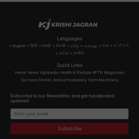
Languages
English
हिंदी
मराठी
ਪੰਜਾਬੀ
தமிழ்
മലയാളം
বাংলা
ಕನ್ನಡ
ଓଡିଆ
অসমীয়া
Quick Links
Home
News
Agripedia
Health & lifestyle
#FTB
Magazines
Success Stories
Animal Husbandry
Farm Machinery
Subscribe to our Newsletter and get handpicked
updates!
Subscribe