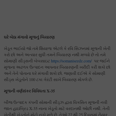
ઘરે બેઠા મંગાવો મૂળાનું બિયારણ
ખેડૂત ભાઈયો જો તમે શિયાળા એટલે કે રવિ સિઝનમાં મૂળાની ખેતી
કરો છો અને અત્યાર સુધી તમને બિયારણ નથી મળ્યો છે તો તમે
સોમાણી સીડ્સની બેબસાઇટ
https://somaniseedz.com/
પર જઈને
મૂળાના અઢળક ઉત્પાદન આપનાર બિયારણની ખરીદી કરી શકો છો
અને તેને પોતાના ધરે મંગાવી શકો છો. જણાવી દઈએ કે સોમાણી
સીડ્સ ખેડૂતોને 100 ટકા ગેરંટી સાખે બિયારણ મોકલે છે.
મૂળાની વર્ણસંકર વિવિધતા X-
35
બીજ ઉત્પાદક કંપની સોમાની સીડ્ઝ દ્વારા વિકસિત મૂળાની નવી
જાત હાઇબ્રિડ X-35 નાના ખેડૂતો માટે વરદાનથી ઓછી નથી. તેની
ખેતીથી ખેડૂતોને મોટો નફો મળે છે. તેઓ 22 થી 25 દિવસમાં તૈયાર