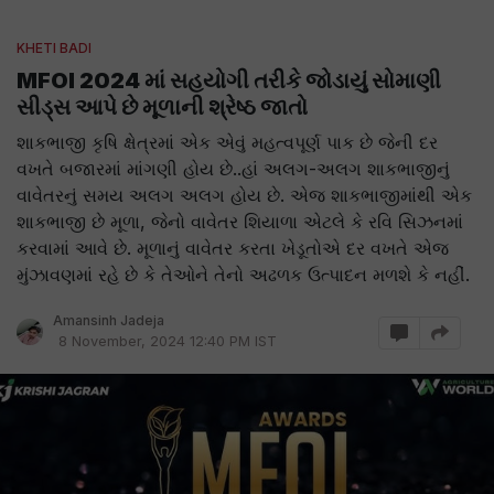
KHETI BADI
MFOI 2024 માં સહયોગી તરીકે જોડાયું સોમાણી
સીડ્સ આપે છે મૂળાની શ્રેષ્ઠ જાતો
શાકભાજી કૃષિ ક્ષેત્રમાં એક એવું મહત્વપૂર્ણ પાક છે જેની દર
વખતે બજારમાં માંગણી હોય છે..હાં અલગ-અલગ શાકભાજીનું
વાવેતરનું સમય અલગ અલગ હોય છે. એજ શાકભાજીમાંથી એક
શાકભાજી છે મૂળા, જેનો વાવેતર શિયાળા એટલે કે રવિ સિઝનમાં
કરવામાં આવે છે. મૂળાનું વાવેતર કરતા ખેડૂતોએ દર વખતે એજ
મુંઝાવણમાં રહે છે કે તેઓને તેનો અઢળક ઉત્પાદન મળશે કે નહીં.
Amansinh Jadeja
8 November, 2024 12:40 PM IST