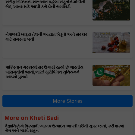
ખરીફ સિઝનની શરૂઆત પહેલા ખેડૂતોને મોદીની
ભેટ, ખાતર માટે આપી કરોડોની સબસિડી
નેપાળથી ખાદ્ય તેલની આયાત ખેડૂતો અને સરકાર
માટે સમસ્યા બની
પાકિસ્તાન ગેરકાયદેસર ઉગાડી રહ્યો છે ભારતીય
બાસમતીની જાતો,ભારતે યુરોપિયન યુનિયનને
આપ્યો પુરાવો
More Stories
More on Kheti Badi
વૈજ્ઞાનિકોએ વિકસાવી અઢળક ઉત્પાદન આપતી ઘઉંની સૂપર જાતો, કરી શકશે
રોગ અને ગરમી સહન