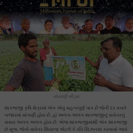
સોમાણી સીડ્સ
શાકભાજી કૃષિ ક્ષેત્રમાં એક એવું મહત્વપૂર્ણ પાક છે જેની દર વખતે
બજારમાં માંગણી હોય છે..હાં અલગ-અલગ શાકભાજીનું વાવેતરનું
સમય અલગ અલગ હોય છે. એજ શાકભાજીમાંથી એક શાકભાજી
છે મૂળા, જેનો વાવેતર શિયાળા એટલે કે રવિ સિઝનમાં કરવામાં આવે