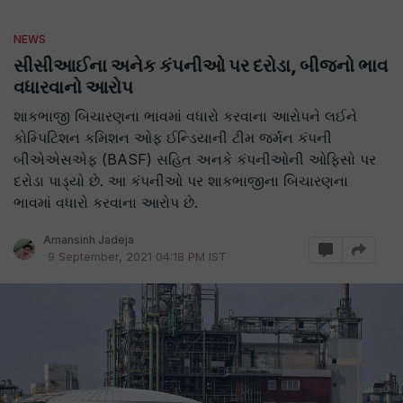
NEWS
સીસીઆઈના અનેક કંપનીઓ પર દરોડા, બીજનો ભાવ
વધારવાનો આરોપ
શાકભાજી બિચારણના ભાવમાં વધારો કરવાના આરોપને લઈને
કોમ્પિટિશન કમિશન ઓફ ઈન્ડિયાની ટીમ જર્મન કંપની
બીએએસએફ (BASF) સહિત અનકે કંપનીઓની ઓફિસો પર
દરોડા પાડ્યો છે. આ કંપનીઓ પર શાકભાજીના બિચારણના
ભાવમાં વધારો કરવાના આરોપ છે.
Amansinh Jadeja
9 September, 2021 04:18 PM IST