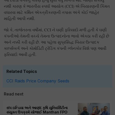
નથી કારણ કે ભારતીય સ્પર્ધા આયોગ (CCI) એ બિયારણની કિંમત
વધારવા માટે કથિત એકત્રીકરણની તપાસ અંગે કોઈ જાહેર
માહિતી આપી નથી.
જો કે, તાજેતરના વર્ષોમાં, CCI ને ઘણી ફરિયાદો મળી હતી કે ઘણી
કંપનીઓ તેમની વચ્ચે તેમના ઉત્પાદનોના ભાવો એકઠા કરી રહી છે
અને નક્કી કરી રહી છે. આ પહેલા સુપ્રસિદ્ધ બિયર ઉત્પાદક
કાર્લ્સબર્ગ અને કોમોડિટી ટ્રેડિંગ કંપની ગ્લેનકોર વિશે પણ આવી
ફરિયાદો આવી હતી.
Related Topics
CCI
Raids
Price
Company
Seeds
Read next
સંપ ઇન્ડિયા અને આણંદ કૃષિ યુનિવર્સિટીના
સંયુક્ત ઉપક્રમે યોજાઈ Manthan FPO