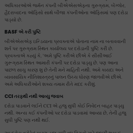
અધિકારઓએ જર્મન કંપની બીએએસએફના ગુરુગ્રામ, બેંગ્લોર,
હૈદરાબાદના ઑફિસો સાથે બીજા કંપનીઓના ઑફિસમાં પણ દરોડા
પાડ્યો છે.
BASF
એ કરી પુષ્ટિ
બીએએસએફ ઇન્ડિયાના પ્રવક્તાએ પોતાના નામ ના બતાવવાની
શર્ત પર ગુરુગ્રામ સ્થિત કાર્યાલય પર દરોડાની પુષ્ટિ કરી છે.
પ્રવક્તાએ કહ્યું કે, 'અમે પુષ્ટિ કરીએ છીએ કે સીસીઆઈ
ગુરૂગ્રામ સ્થિત આમારી કંપની પર દરોડા પાડ્યુ છે. પણ આના
પાછળ સાચુ કારણ શુ છે તેની મને માહિતી નથી. અમે કાયદા અને
વ્યવસાયિક નીતિશાસ્ત્રનું પાલન ઉચ્ચ ધોરણ જાળવીએ છીએ.
અમે અધિકારીઓને શક્ય તમામ રીતે મદદ કરીશું.
CCI
તરફથી નથી આવ્યુ જવાબ
દરોડા પાડવાને લઈને CCI એ હજુ સુધી કોઈ નિવેદન બાહર પાડ્યુ
નથી. અન્ય કઈ કંપનીઓ પર દરોડા પાડવામાં આવ્યા છે, તેની હજુ
સુધી પુષ્ટિ પણ નથી થઈ.
આ દરોડા વગેરેનું કારણ હજુ સુધી વધુ વિગતો માટે જાણી શકાયું