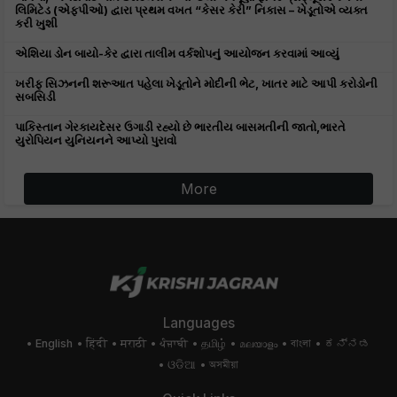
લિમિટેડ (એફપીઓ) દ્વારા પ્રથમ વખત “કેસર કેરી” નિકાસ – ખેડૂતોએ વ્યક્ત
કરી ખુશી
એશિયા ડોન બાયો-કેર દ્વારા તાલીમ વર્કશોપનું આયોજન કરવામાં આવ્યું
ખરીફ સિઝનની શરૂઆત પહેલા ખેડૂતોને મોદીની ભેટ, ખાતર માટે આપી કરોડોની
સબસિડી
પાકિસ્તાન ગેરકાયદેસર ઉગાડી રહ્યો છે ભારતીય બાસમતીની જાતો,ભારતે
યુરોપિયન યુનિયનને આપ્યો પુરાવો
More
Languages
English
हिंदी
मराठी
ਪੰਜਾਬੀ
தமிழ்
മലയാളം
বাংলা
ಕನ್ನಡ
ଓଡିଆ
অসমীয়া