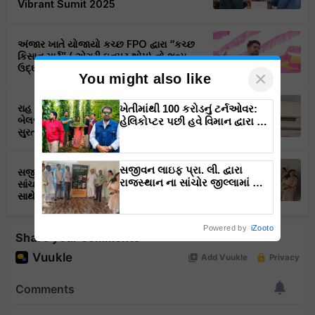
Vibrant Sumit 2025
અંજાર ખાતે યોજાયો કચ્છ FPO દ્વારા “કચ્છ
કિસાન માર્ટ” ( એગ્રી ઇનપુટ શોપ) નો ભવ્ય
ઉદ્ઘાટન સમારોહ
×
You might also like
રાહ ફાર્મા પ્રોડ્યુસર કંપનીના અધ્યક્ષ તારાચંદ
ખેતીમાંથી 100 કરોડનું ટર્નઓવર:
બેલજી એ એશિયા ડોન-બાયો કેરના બારડોલી,
હેલિકોપ્ટર પછી હવે વિમાન દ્વારા કૃષિ
સુરત, ગુજરાત ઉત્પાદન ક્ષેત્રની મુલાકાત લીધી.
ક્રાંતિ લાવશે ડૉ. રાજારામ ત્રિપાઠી
સજીવન લાઇફ પ્રા. લી. દ્વારા
સજીવન લાઇફ પ્રા. લી. દ્વારા રાજસ્થાન ના
રાજસ્થાન ના સાંચોર જીલ્લામાં માં
સાંચોર જીલ્લામાં માં નવા પ્રોજેક્ટ ના શુભારંભ
નવા પ્રોજેક્ટ ના શુભારંભ સાથે
સાથે પ્રોજેક્ટ ઓફિસનું ઉદ્ઘાટન.
પ્રોજેક્ટ ઓફિસનું ઉદ્ઘાટન.
Powered by
iZooto
Share your comments