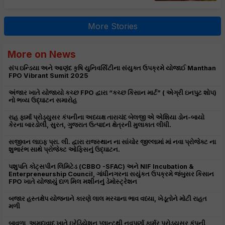
More Stories
More on News
સંપ ઇન્ડિયા અને આણંદ કૃષિ યુનિવર્સિટીના સંયુક્ત ઉપક્રમે યોજાઈ Manthan
FPO Vibrant Sumit 2025
અંજાર ખાતે યોજાયો કચ્છ FPO દ્વારા “કચ્છ કિસાન માર્ટ” ( એગ્રી ઇનપુટ શોપ)
નો ભવ્ય ઉદ્ઘાટન સમારોહ
રાહ ફાર્મા પ્રોડ્યુસર કંપનીના અધ્યક્ષ તારાચંદ બેલજી એ એશિયા ડોન-બાયો
કેરના બારડોલી, સુરત, ગુજરાત ઉત્પાદન ક્ષેત્રની મુલાકાત લીધી.
સજીવન લાઇફ પ્રા. લી. દ્વારા રાજસ્થાન ના સાંચોર જીલ્લામાં માં નવા પ્રોજેક્ટ ના
શુભારંભ સાથે પ્રોજેક્ટ ઓફિસનું ઉદ્ઘાટન.
પશુપતિ કોટ્સપીન લિમિટેડ (CBBO -SFAC) અને NIF Incubation &
Enterpreneurship Council, ગાંધીનગરના સયુંકત ઉપક્રમે જંબુસર કિસાન
FPO ખાતે યોજાયું દાળ મિલ મશીનનું ડેમોસ્ટ્રેશન
બજાર હસ્તક્ષેપ યોજનાને કારણે લાલ મરચાના ભાવ વધ્યા, ખેડૂતોને મોટી રાહત
મળી
બાવળા, અમદાવાદ ખાતે ઇરેડિયેશન પ્લાન્ટથી નવપૂર્ણા ફાર્મર પ્રોડ્યૂસર કંપની