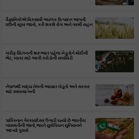
વૈજ્ઞાનિકોએ વિકસાવી અઢળક ઉત્પાદન આપતી
ઘઉંની સૂપર જાતો, કરી શકશે રોગ અને ગરમી સહન
ખરીફ સિઝનની શરૂઆત પહેલા ખેડૂતોને મોદીની
ભેટ, ખાતર માટે આપી કરોડોની સબસિડી
નેપાળથી ખાદ્ય તેલની આયાત ખેડૂતો અને સરકાર
માટે સમસ્યા બની
પાકિસ્તાન ગેરકાયદેસર ઉગાડી રહ્યો છે ભારતીય
બાસમતીની જાતો,ભારતે યુરોપિયન યુનિયનને
આપ્યો પુરાવો