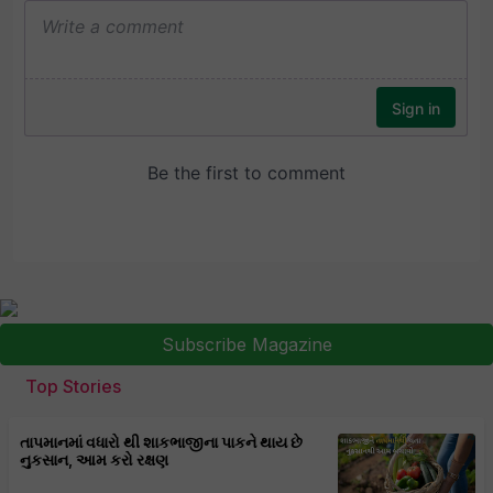
Subscribe Magazine
Top Stories
તાપમાનમાં વધારો થી શાકભાજીના પાકને થાય છે
નુકસાન, આમ કરો રક્ષણ