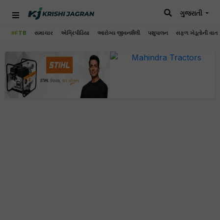
ગુજરાતી
#FTB
સમાચાર
એગ્રિપીડિયા
આરોગ્ય જીવનશૈલી
પશુપાલન
સફળ ખેડૂતોની વાત