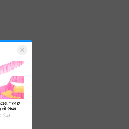
×
“કચ્છ
) નો ભવ્ય
૦ ખેડૂત