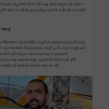
પરાંત ખેડૂતોએ સ્ટિલ ઈન્ડિયા અને ધાનુકા એગ્રીટેક
તી અને કંપનીઓ દ્વારા રજૂ કરાયેલી નવી પ્રોડક્ટ વિશે
 આવ્યું
વારા જિલ્લાના પ્રગતિશીલ ખેડૂતોને પ્રમાણપત્રોનું વિતરણ
દાન અને સફળતાઓને બિરદાવવામાં આવી હતી. ખેડૂત સમુદાયને
તિઓને પ્રોત્સાહન આપવાના સફળ પ્રયાસને
કાર્યક્રમનું સમાપન થયું. સહભાગીઓએ નવી કૃષિ
 સાથીદારો સાથે વિચારોની આપ-લે કરી.