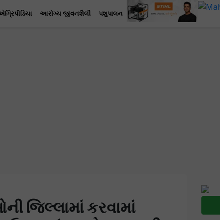
એગ્રિપીડિયા
આરોગ્ય જીવનશૈલી
પશુપાલન
ની જિલ્લામાં કરવામાં