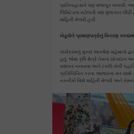
પ્રતિબદ્ધતાને પણ મજબૂત બનાવી. આ ઉ
લિમિટેડના સ્ટોલની પણ મુલાકાત લીધી હ
માહિતી મેળવી હતી.
ખેડૂતોને પ્રમાણપત્રોનું વિતરણ કરવામાં
કાર્યક્રમનું મુખ્ય આકર્ષણ મહેમાનો દ્
હતું, જેમાં કૃષિ ક્ષેત્રે તેમના યોગ
સશક્ત બનાવવા અને ટકાઉ ખેતી પદ્ધ
પ્રતિબિંબિત કરતા આભારના મત સાથે 
તકનીકો વિશે માહિતી મેળવી અને તેમના