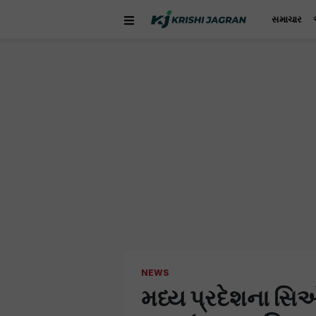
સમાચાર
NEWS
મધ્ય પ્રદેશના સિઓ