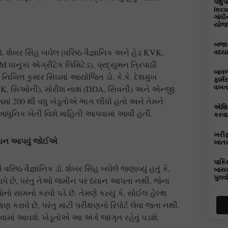
પશુપ
Incu
ગાંધ
યોજાય
બજાર
. શેખર સિંહ બઘેલ (વરિષ્ઠ વૈજ્ઞાનિક અને હેડ KVK,
વધ્યા
ાનુકા એગ્રીટેક લિમિટેડ), પ્રદ્યુમન ત્રિપાઠી
બાવળા
ડૉ. નિખિલ કુમાર સિંઘમાં આયોજિત ડો. કે.કે. દેશમુખ
ફાર્મ
VK, સિઓની), મોરીશ નાથ (DDA, સિવની) અને એન્જી.
વખત 
મમાં 200 થી વધુ ખેડૂતોએ ભાગ લીધો હતો અને તેમને
એશિય
ુનિક ખેતી વિશે માહિતી આપવામાં આવી હતી.
કરવામ
ખરીફ
્યાન આપવું જોઈએ
ખાતર
પાકિ
રિષ્ઠ વૈજ્ઞાનિક ડૉ. શેખર સિંહ બઘેલે જણાવ્યું હતું કે,
બાસમ
પુરાવ
આપે છે, પરંતુ તેઓ જમીન પર ધ્યાન આપતા નથી. જેના
 સામનો કરવો પડે છે. તેમણે કહ્યું કે, સોઈલ હેલ્થ
ષણ કરાવે છે, પરંતુ માટી પરીક્ષણનો રિપોર્ટ લેવા જતા નથી.
ડવામાં આવશે. ખેડૂતોએ આ અંગે જાગૃત રહેવું પડશે.