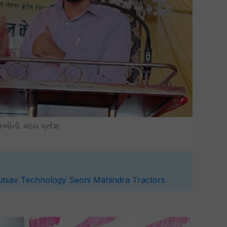
િઔની, મધ્ય પ્રદેશ
utsav
Technology
Seoni
Mahindra Tractors