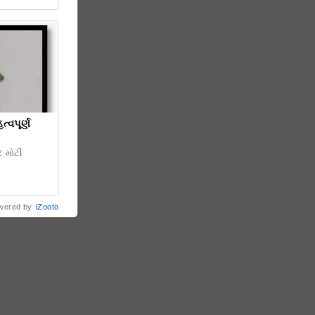
્વપૂર્ણ
ે મોટી
wered by
iZooto