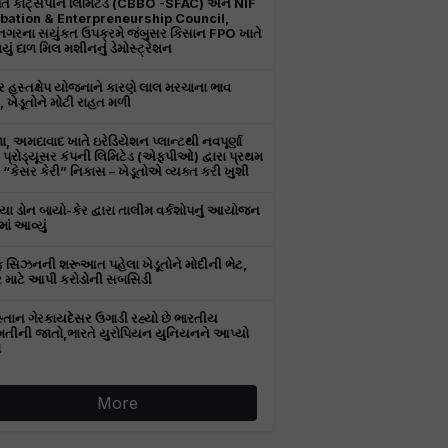
તિ કોટ્સપીન લિમિટેડ (CBBO -SFAC) અને NIF
bation & Enterpreneurship Council,
ીનગરના સયુંકત ઉપક્રમે જંબુસર કિસાન FPO ખાતે
ું દાળ મિલ મશીનનું ડેમોસ્ટ્રેશન
 હસ્તક્ષેપ યોજનાને કારણે લાલ મરચાના ભાવ
, ખેડૂતોને મોટી રાહત મળી
, અમદાવાદ ખાતે ઇરેડિયેશન પ્લાન્ટથી નવપૂર્ણા
ર પ્રોડ્યૂસર કંપની લિમિટેડ (એફપીઓ) દ્વારા પ્રથમ
“કેસર કેરી” નિકાસ – ખેડૂતોએ વ્યક્ત કરી ખુશી
ા ડોન બાયો-કેર દ્વારા તાલીમ વર્કશોપનું આયોજન
ાં આવ્યું
 સિઝનની શરૂઆત પહેલા ખેડૂતોને મોદીની ભેટ,
 માટે આપી કરોડોની સબસિડી
સ્તાન ગેરકાયદેસર ઉગાડી રહ્યો છે ભારતીય
તીની જાતો,ભારતે યુરોપિયન યુનિયનને આપ્યો
ો
More