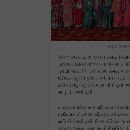
સમૃદ્ધ કિસા
કૃષિ જાગરણ દ્વારા 'MFOI સમૃદ્ધ કિસ
પ્રદેશના સિવની જિલ્લાના બૈનગંગા પેલેસ ખ
પ્રાયોજિત, ઈવેન્ટની થીમ 'સમૃદ્ધ ભાર
ઉદ્દેશ્ય ખેડૂતોને કૃષિમાં નવીનતમ પદ
200 થી વધુ ખેડૂતોએ ભાગ લીધો હતો અ
માહિતી મેળવી હતી.
બાણગંગા પેલેસ ખાતે મહિન્દ્રા ટ્રેક્ટર
દરમિયાન ખેડૂતોએ મહિન્દ્રા ટ્રેક્ટર
માહિતી મેળવી હતી. સ્ટિલ ઈન્ડિયા અન
કરવામાં આવ્યા હતા. આવી સ્થિતિમાં, ચ