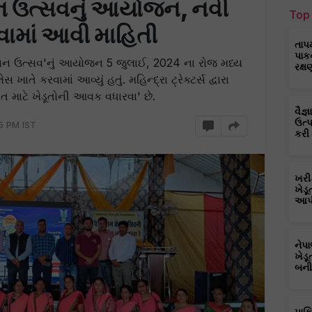
સાન ઉત્સવનું આયોજન, નવી
Top 
ામાં આવી માહિતી
તાપ
પાક
િસાન ઉત્સવ'નું આયોજન 5 જુલાઈ, 2024 ના રોજ મધ્ય
રક્ષ
ાતે કરવામાં આવ્યું હતું. મહિન્દ્રા ટ્રેક્ટર્સ દ્વારા
રત માટે ખેડૂતોની આવક વધારવા' છે.
વૈજ
ઉત્
25 PM IST
કરી
ખરી
ખેડૂ
આપી
નેપ
ખેડૂ
બની