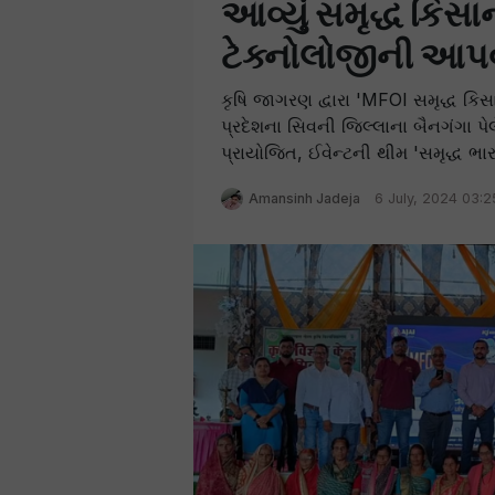
આવ્યું સમૃદ્ધ કિ
ટેક્નોલોજીની આપવ
કૃષિ જાગરણ દ્વારા 'MFOI સમૃદ્ધ ક
પ્રદેશના સિવની જિલ્લાના બૈનગંગા પેલેસ ખ
પ્રાયોજિત, ઈવેન્ટની થીમ 'સમૃદ્ધ ભા
Amansinh Jadeja
6 July, 2024 03: