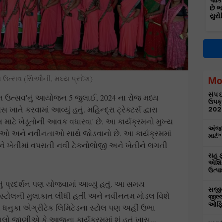
પાકિ
છે 
યુરો
ન ઉત્સવ (સિઔની, મઘ્ય પ્રદેશ)
Mo
સંપ ઇ
ાન ઉત્સવ'નું આયોજન 5 જુલાઈ, 2024 ના રોજ મધ્ય
ઉપક્
ાતે કરવામાં આવ્યું હતું. મહિન્દ્રા ટ્રેક્ટર્સ દ્વારા
202
ત માટે ખેડૂતોની આવક વધારવા' છે. આ કાર્યક્રમનો મુખ્ય
અંજા
્ધતિઓ અને નવીનતાઓ સાથે જોડવાનો છે. આ કાર્યક્રમમાં
માર્
ને ખેતીમાં વપરાતી નવી ટેકનોલોજી અને ખેતીને લગતી
રાહ ફ
એશિય
ઉત્પા
ોનું પ્રદર્શન પણ યોજવામાં આવ્યું હતું. આ સમય
સજીવન
ના સ્ટોલની મુલાકાત લીધી હતી અને નવીનતમ મોડલ વિશે
જીલ્લ
ઓફિસ
ે ધનુકા એગ્રીટેક લિમિટેડના સ્ટોલ પણ અહીં ઉભા
ાલો જાણીએ કે આજના કાર્યક્રમમાં શું હતું ખાસ...