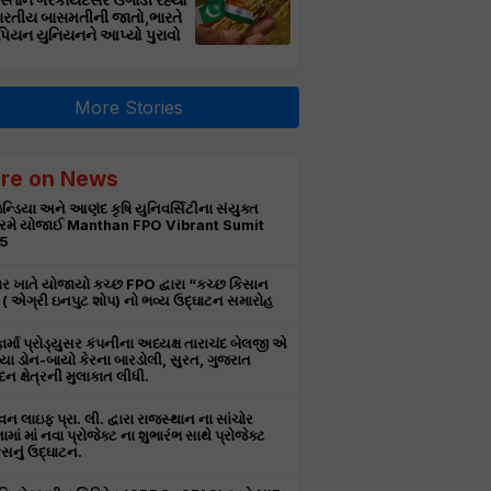
સ્તાન ગેરકાયદેસર ઉગાડી રહ્યો
ભારતીય બાસમતીની જાતો,ભારતે
પિયન યુનિયનને આપ્યો પુરાવો
More Stories
re on News
ન્ડિયા અને આણંદ કૃષિ યુનિવર્સિટીના સંયુક્ત
રમે યોજાઈ Manthan FPO Vibrant Sumit
5
ર ખાતે યોજાયો કચ્છ FPO દ્વારા “કચ્છ કિસાન
ટ” ( એગ્રી ઇનપુટ શોપ) નો ભવ્ય ઉદ્ઘાટન સમારોહ
ાર્મા પ્રોડ્યુસર કંપનીના અધ્યક્ષ તારાચંદ બેલજી એ
ા ડોન-બાયો કેરના બારડોલી, સુરત, ગુજરાત
દન ક્ષેત્રની મુલાકાત લીધી.
 લાઇફ પ્રા. લી. દ્વારા રાજસ્થાન ના સાંચોર
ામાં માં નવા પ્રોજેક્ટ ના શુભારંભ સાથે પ્રોજેક્ટ
નું ઉદ્ઘાટન.