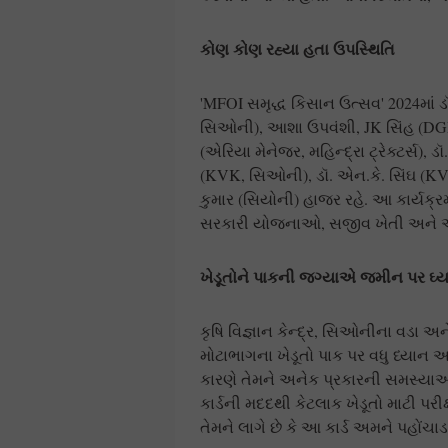
કોણ કોણ રહ્યા હતા ઉપસ્થિતિ
'MFOI સમૃદ્ધ કિસાન ઉત્સવ' 2024માં ડૉ
સિઓની), આશા ઉપવંશી, JK સિંહ (DGM ધ
(એરિયા મેનેજર, મહિન્દ્રા ટ્રેક્ટર્સ), 
(KVK, સિઓની), ડૉ. એન.કે. સિંઘ (K
કુમાર (સિયોની) હાજર રહે. આ કાર્યક્ર
સરકારી યોજનાઓ, સજીવ ખેતી અને આધ
ખેડૂતોને પાકની જગ્યાએ જમીન પર ઘ
કૃષિ વિજ્ઞાન કેન્દ્ર, સિઓનીના વડા અને વ
મોટાભાગના ખેડૂતો પાક પર વધુ ધ્યાન 
કારણે તેમને અનેક પ્રકારની સમસ્યાઓનો
કાર્ડની મદદથી કેટલાક ખેડૂતો માટી પરીક્
તેમને લાગે છે કે આ કાર્ડ અમને પહોંચા