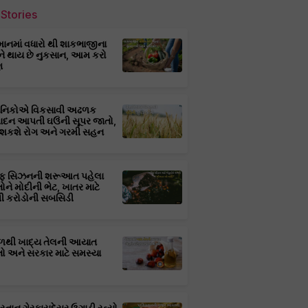
Stories
માનમાં વધારો થી શાકભાજીના
ને થાય છે નુકસાન, આમ કરો
ણ
્ઞાનિકોએ વિકસાવી અઢળક
પાદન આપતી ઘઉંની સૂપર જાતો,
 શકશે રોગ અને ગરમી સહન
ફ સિઝનની શરૂઆત પહેલા
તોને મોદીની ભેટ, ખાતર માટે
 કરોડોની સબસિડી
ાળથી ખાદ્ય તેલની આયાત
તો અને સરકાર માટે સમસ્યા