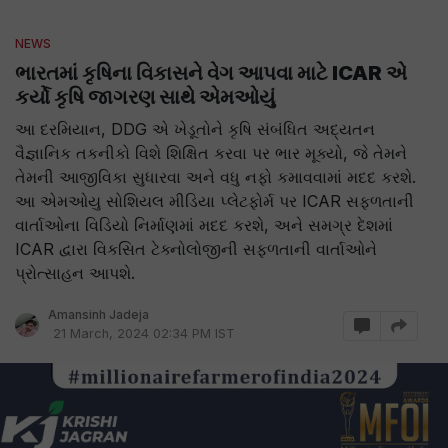
NEWS
ભારતમાં કૃષિના વિકાસને વેગ આપવા માટે ICAR એ
કર્યો કૃષિ જાગરણ સાથે એમઓયું
આ દરમિયાન, DDG એ ખેડૂતોને કૃષિ સંબંધિત અદ્યતન
વૈજ્ઞાનિક તકનીકો વિશે શિક્ષિત કરવા પર ભાર મૂક્યો, જે તેમને
તેમની આજીવિકા સુધારવા અને વધુ નફો કમાવવામાં મદદ કરશે.
આ એમઓયુ સોશિયલ મીડિયા પ્લેટફોર્મ પર ICAR સફળતાની
વાર્તાઓના વિડિયો નિર્માણમાં મદદ કરશે, અને સમગ્ર દેશમાં
ICAR દ્વારા વિકસિત ટેક્નોલોજીની સફળતાની વાર્તાઓને
પ્રોત્સાહન આપશે.
Amansinh Jadeja
21 March, 2024 02:34 PM IST