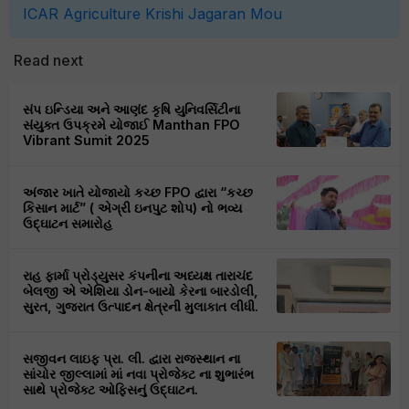
ICAR
Agriculture
Krishi Jagaran
Mou
Read next
સંપ ઇન્ડિયા અને આણંદ કૃષિ યુનિવર્સિટીના
સંયુક્ત ઉપક્રમે યોજાઈ Manthan FPO
Vibrant Sumit 2025
અંજાર ખાતે યોજાયો કચ્છ FPO દ્વારા “કચ્છ
કિસાન માર્ટ” ( એગ્રી ઇનપુટ શોપ) નો ભવ્ય
ઉદ્ઘાટન સમારોહ
રાહ ફાર્મા પ્રોડ્યુસર કંપનીના અધ્યક્ષ તારાચંદ
બેલજી એ એશિયા ડોન-બાયો કેરના બારડોલી,
સુરત, ગુજરાત ઉત્પાદન ક્ષેત્રની મુલાકાત લીધી.
સજીવન લાઇફ પ્રા. લી. દ્વારા રાજસ્થાન ના
સાંચોર જીલ્લામાં માં નવા પ્રોજેક્ટ ના શુભારંભ
સાથે પ્રોજેક્ટ ઓફિસનું ઉદ્ઘાટન.