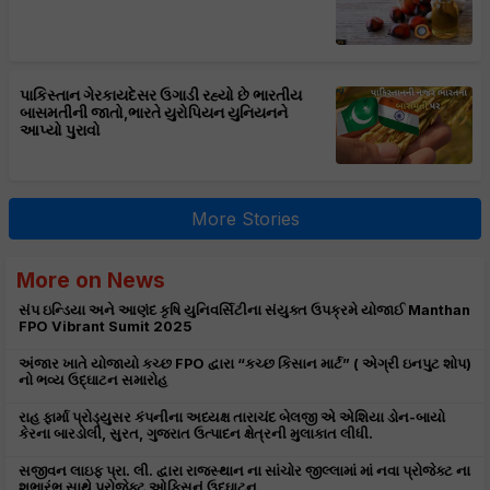
પાકિસ્તાન ગેરકાયદેસર ઉગાડી રહ્યો છે ભારતીય
બાસમતીની જાતો,ભારતે યુરોપિયન યુનિયનને
આપ્યો પુરાવો
More Stories
More on News
સંપ ઇન્ડિયા અને આણંદ કૃષિ યુનિવર્સિટીના સંયુક્ત ઉપક્રમે યોજાઈ Manthan
FPO Vibrant Sumit 2025
અંજાર ખાતે યોજાયો કચ્છ FPO દ્વારા “કચ્છ કિસાન માર્ટ” ( એગ્રી ઇનપુટ શોપ)
નો ભવ્ય ઉદ્ઘાટન સમારોહ
રાહ ફાર્મા પ્રોડ્યુસર કંપનીના અધ્યક્ષ તારાચંદ બેલજી એ એશિયા ડોન-બાયો
કેરના બારડોલી, સુરત, ગુજરાત ઉત્પાદન ક્ષેત્રની મુલાકાત લીધી.
સજીવન લાઇફ પ્રા. લી. દ્વારા રાજસ્થાન ના સાંચોર જીલ્લામાં માં નવા પ્રોજેક્ટ ના
શુભારંભ સાથે પ્રોજેક્ટ ઓફિસનું ઉદ્ઘાટન.