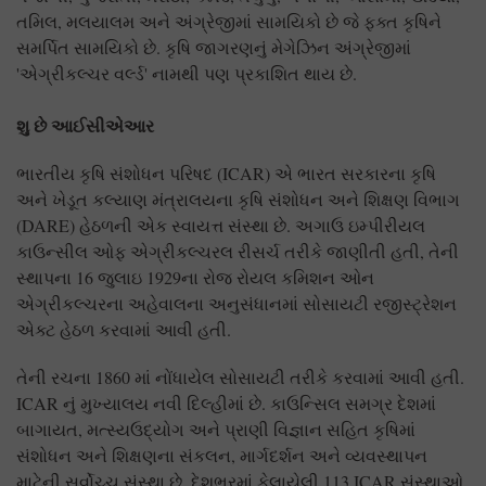
તમિલ, મલયાલમ અને અંગ્રેજીમાં સામયિકો છે જે ફક્ત કૃષિને
સમર્પિત સામયિકો છે. કૃષિ જાગરણનું મેગેઝિન અંગ્રેજીમાં
'એગ્રીકલ્ચર વર્લ્ડ' નામથી પણ પ્રકાશિત થાય છે.
શુ છે આઈસીએઆર
ભારતીય કૃષિ સંશોધન પરિષદ (ICAR) એ ભારત સરકારના કૃષિ
અને ખેડૂત કલ્યાણ મંત્રાલયના કૃષિ સંશોધન અને શિક્ષણ વિભાગ
(DARE) હેઠળની એક સ્વાયત્ત સંસ્થા છે. અગાઉ ઇમ્પીરીયલ
કાઉન્સીલ ઓફ એગ્રીકલ્ચરલ રીસર્ચ તરીકે જાણીતી હતી, તેની
સ્થાપના 16 જુલાઇ 1929ના રોજ રોયલ કમિશન ઓન
એગ્રીકલ્ચરના અહેવાલના અનુસંધાનમાં સોસાયટી રજીસ્ટ્રેશન
એક્ટ હેઠળ કરવામાં આવી હતી.
તેની રચના 1860 માં નોંધાયેલ સોસાયટી તરીકે કરવામાં આવી હતી.
ICAR નું મુખ્યાલય નવી દિલ્હીમાં છે. કાઉન્સિલ સમગ્ર દેશમાં
બાગાયત, મત્સ્યઉદ્યોગ અને પ્રાણી વિજ્ઞાન સહિત કૃષિમાં
સંશોધન અને શિક્ષણના સંકલન, માર્ગદર્શન અને વ્યવસ્થાપન
માટેની સર્વોચ્ચ સંસ્થા છે. દેશભરમાં ફેલાયેલી 113 ICAR સંસ્થાઓ