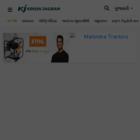
ગુજરાતી
#FTB
સમાચાર
એગ્રિપીડિયા
આરોગ્ય જીવનશૈલી
પશુપાલન
સફળ ખેડૂતોની વાત