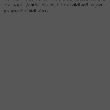
અને 74 કૃષિ યુનિવર્સિટીઓ સાથે, તે વિશ્વની સૌથી મોટી રાષ્ટ્રીય
કૃષિ પ્રણાલીઓમાંની એક છે.