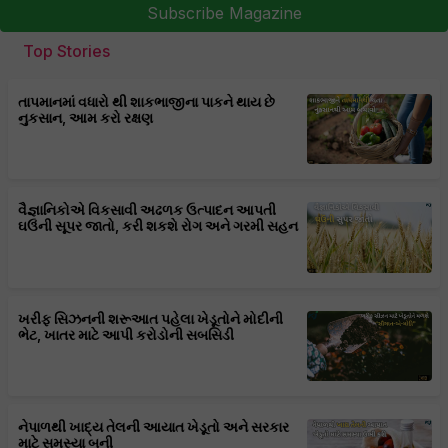
Subscribe Magazine
Top Stories
તાપમાનમાં વધારો થી શાકભાજીના પાકને થાય છે
નુકસાન, આમ કરો રક્ષણ
વૈજ્ઞાનિકોએ વિકસાવી અઢળક ઉત્પાદન આપતી
ઘઉંની સૂપર જાતો, કરી શકશે રોગ અને ગરમી સહન
ખરીફ સિઝનની શરૂઆત પહેલા ખેડૂતોને મોદીની
ભેટ, ખાતર માટે આપી કરોડોની સબસિડી
નેપાળથી ખાદ્ય તેલની આયાત ખેડૂતો અને સરકાર
માટે સમસ્યા બની