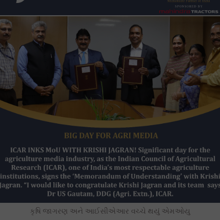
કૃષિ જાગરણ અને આઈસીએઆર વચ્ચે થયું એમઓયુ