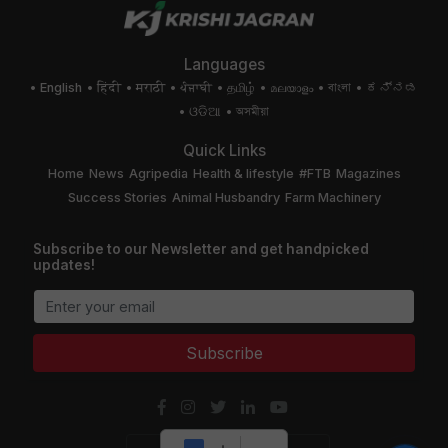
Languages
English
हिंदी
मराठी
ਪੰਜਾਬੀ
தமிழ்
മലയാളം
বাংলা
ಕನ್ನಡ
ଓଡିଆ
অসমীয়া
Quick Links
Home
News
Agripedia
Health & lifestyle
#FTB
Magazines
Success Stories
Animal Husbandry
Farm Machinery
Subscribe to our Newsletter and get handpicked
updates!
Subscribe