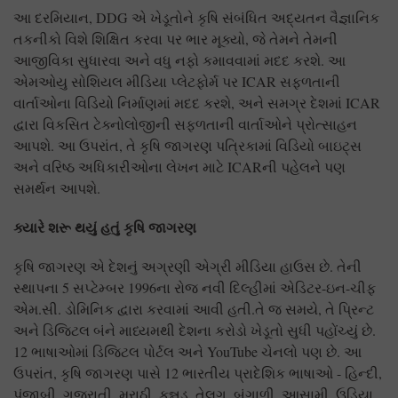
આ દરમિયાન, DDG એ ખેડૂતોને કૃષિ સંબંધિત અદ્યતન વૈજ્ઞાનિક
તકનીકો વિશે શિક્ષિત કરવા પર ભાર મૂક્યો, જે તેમને તેમની
આજીવિકા સુધારવા અને વધુ નફો કમાવવામાં મદદ કરશે. આ
એમઓયુ સોશિયલ મીડિયા પ્લેટફોર્મ પર ICAR સફળતાની
વાર્તાઓના વિડિયો નિર્માણમાં મદદ કરશે, અને સમગ્ર દેશમાં ICAR
દ્વારા વિકસિત ટેક્નોલોજીની સફળતાની વાર્તાઓને પ્રોત્સાહન
આપશે. આ ઉપરાંત, તે કૃષિ જાગરણ પત્રિકામાં વિડિયો બાઇટ્સ
અને વરિષ્ઠ અધિકારીઓના લેખન માટે ICARની પહેલને પણ
સમર્થન આપશે.
ક્યારે શરૂ થયું હતું કૃષિ જાગરણ
કૃષિ જાગરણ એ દેશનું અગ્રણી એગ્રી મીડિયા હાઉસ છે. તેની
સ્થાપના 5 સપ્ટેમ્બર 1996ના રોજ નવી દિલ્હીમાં એડિટર-ઇન-ચીફ
એમ.સી. ડોમિનિક દ્વારા કરવામાં આવી હતી.તે જ સમયે, તે પ્રિન્ટ
અને ડિજિટલ બંને માધ્યમથી દેશના કરોડો ખેડૂતો સુધી પહોંચ્યું છે.
12 ભાષાઓમાં ડિજિટલ પોર્ટલ અને YouTube ચેનલો પણ છે. આ
ઉપરાંત, કૃષિ જાગરણ પાસે 12 ભારતીય પ્રાદેશિક ભાષાઓ - હિન્દી,
પંજાબી, ગુજરાતી, મરાઠી, કન્નડ, તેલુગુ, બંગાળી, આસામી, ઉડિયા,