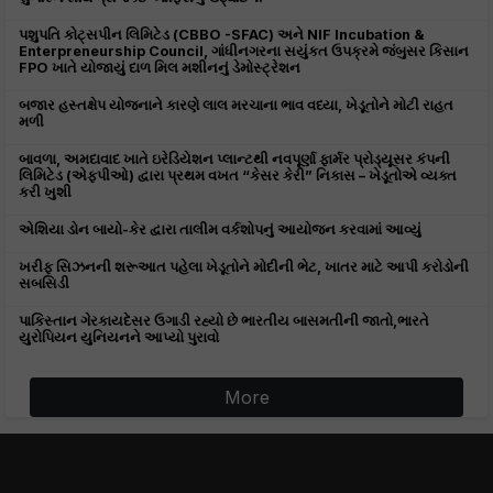
પશુપતિ કોટ્સપીન લિમિટેડ (CBBO -SFAC) અને NIF Incubation &
Enterpreneurship Council, ગાંધીનગરના સયુંકત ઉપક્રમે જંબુસર કિસાન
FPO ખાતે યોજાયું દાળ મિલ મશીનનું ડેમોસ્ટ્રેશન
બજાર હસ્તક્ષેપ યોજનાને કારણે લાલ મરચાના ભાવ વધ્યા, ખેડૂતોને મોટી રાહત
મળી
બાવળા, અમદાવાદ ખાતે ઇરેડિયેશન પ્લાન્ટથી નવપૂર્ણા ફાર્મર પ્રોડ્યૂસર કંપની
લિમિટેડ (એફપીઓ) દ્વારા પ્રથમ વખત “કેસર કેરી” નિકાસ – ખેડૂતોએ વ્યક્ત
કરી ખુશી
એશિયા ડોન બાયો-કેર દ્વારા તાલીમ વર્કશોપનું આયોજન કરવામાં આવ્યું
ખરીફ સિઝનની શરૂઆત પહેલા ખેડૂતોને મોદીની ભેટ, ખાતર માટે આપી કરોડોની
સબસિડી
પાકિસ્તાન ગેરકાયદેસર ઉગાડી રહ્યો છે ભારતીય બાસમતીની જાતો,ભારતે
યુરોપિયન યુનિયનને આપ્યો પુરાવો
More