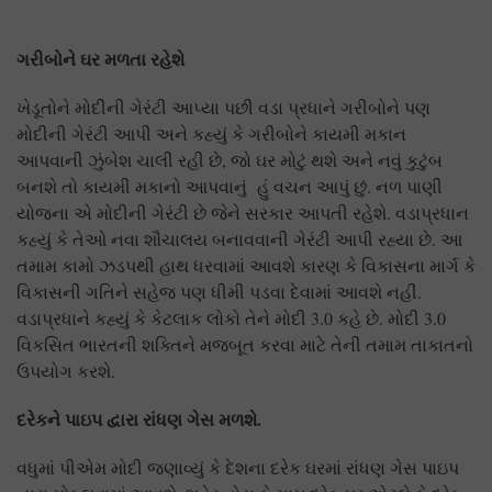
ગરીબોને ઘર મળતા રહેશે
ખેડૂતોને મોદીની ગેરંટી આપ્યા પછી વડા પ્રધાને ગરીબોને પણ
મોદીની ગેરંટી આપી અને કહ્યું કે ગરીબોને કાયમી મકાન
આપવાની ઝુંબેશ ચાલી રહી છે, જો ઘર મોટું થશે અને નવું કુટુંબ
બનશે તો કાયમી મકાનો આપવાનું હું વચન આપું છું. નળ પાણી
યોજના એ મોદીની ગેરંટી છે જેને સરકાર આપતી રહેશે. વડાપ્રધાન
કહ્યું કે તેઓ નવા શૌચાલય બનાવવાની ગેરંટી આપી રહ્યા છે. આ
તમામ કામો ઝડપથી હાથ ધરવામાં આવશે કારણ કે વિકાસના માર્ગ કે
વિકાસની ગતિને સહેજ પણ ધીમી પડવા દેવામાં આવશે નહીં.
વડાપ્રધાને કહ્યું કે કેટલાક લોકો તેને મોદી 3.0 કહે છે. મોદી 3.0
વિકસિત ભારતની શક્તિને મજબૂત કરવા માટે તેની તમામ તાકાતનો
ઉપયોગ કરશે.
દરેકને પાઇપ દ્વારા રાંધણ ગેસ મળશે.
વધુમાં પીએમ મોદી જણાવ્યું કે દેશના દરેક ઘરમાં રાંધણ ગેસ પાઇપ