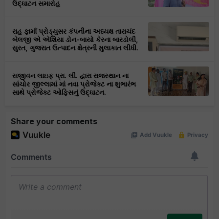
ઉદ્ઘાટન સમારોહ
રાહ ફાર્મા પ્રોડ્યુસર કંપનીના અધ્યક્ષ તારાચંદ
બેલજી એ એશિયા ડોન-બાયો કેરના બારડોલી,
સુરત, ગુજરાત ઉત્પાદન ક્ષેત્રની મુલાકાત લીધી.
સજીવન લાઇફ પ્રા. લી. દ્વારા રાજસ્થાન ના
સાંચોર જીલ્લામાં માં નવા પ્રોજેક્ટ ના શુભારંભ
સાથે પ્રોજેક્ટ ઓફિસનું ઉદ્ઘાટન.
Share your comments