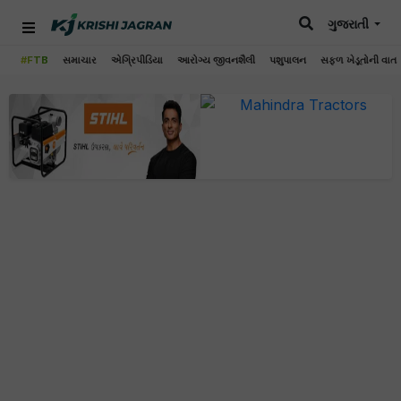
ગુજરાતી
#FTB
સમાચાર
એગ્રિપીડિયા
આરોગ્ય જીવનશૈલી
પશુપાલન
સફળ ખેડૂતોની વાત