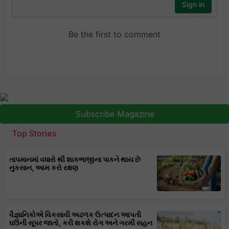
Subscribe Magazine
Top Stories
તાપમાનમાં વધારો થી શાકભાજીના પાકને થાય છે
નુકસાન, આમ કરો રક્ષણ
વૈજ્ઞાનિકોએ વિકસાવી અઢળક ઉત્પાદન આપતી
ઘઉંની સૂપર જાતો, કરી શકશે રોગ અને ગરમી સહન