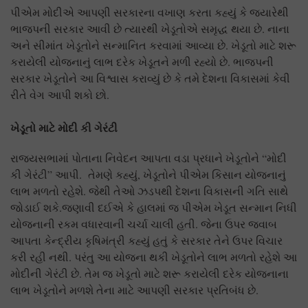
પીએમ મોદીએ આપણી સરકારના વખાણ કરતા કહ્યું કે જ્યારેથી
ભાજપની સરકાર આવી છે ત્યારથી ખેડૂતોએ સમૃદ્ધ થયા છે. નાના
અને સીમાંત ખેડૂતોને સન્માનિત કરવામાં આવ્યા છે. ખેડૂતો માટે શરૂ
કરાયેલી યોજનાનું લાભ દરેક ખેડૂતને મળી રહ્યો છે. ભાજપની
સરકાર ખેડૂતોને આ વિશ્વાસ કરાવ્યું છે કે તમે દેશના વિકાસમાં કેવી
રીતે વેગ આપી શકો છો.
ખેડૂતો માટે મોદી કી ગેરંટી
રાજ્યસભામાં પોતાના નિવેદન આપતા વડા પ્રધાને ખેડૂતોને “મોદી
કી ગેરંટી” આપી. તેમણે કહ્યું, ખેડૂતોને પીએમ કિસાન યોજનાનું
લાભ મળતો રહેશે. જેથી તેઓ ઝડપથી દેશના વિકાસની ગતિ સાથે
જોડાઈ શકે.જણાવી દઈએ કે હાલમાં જ પીએમ ખેડૂત સન્માન નિધી
યોજનાની રકમ વધારવાની ચર્ચા ચાલી હતી. જેના ઉપર જવાબ
આપતા કેન્દ્રીય કૃષિમંત્રી કહ્યું હતું કે સરકાર તેને ઉપર વિચાર
કરી રહી નથી. પરંતુ આ યોજના થકી ખેડૂતોને લાભ મળતો રહેશે આ
મોદીની ગેરંટી છે. તેમ જ ખેડૂતો માટે શરૂ કરાયેલી દરેક યોજનાના
લાભ ખેડૂતોને મળશે તેના માટે આપણી સરકાર પ્રતિબંધ છે.