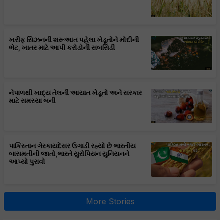
ખરીફ સિઝનની શરૂઆત પહેલા ખેડૂતોને મોદીની
ભેટ, ખાતર માટે આપી કરોડોની સબસિડી
નેપાળથી ખાદ્ય તેલની આયાત ખેડૂતો અને સરકાર
માટે સમસ્યા બની
પાકિસ્તાન ગેરકાયદેસર ઉગાડી રહ્યો છે ભારતીય
બાસમતીની જાતો,ભારતે યુરોપિયન યુનિયનને
આપ્યો પુરાવો
More Stories