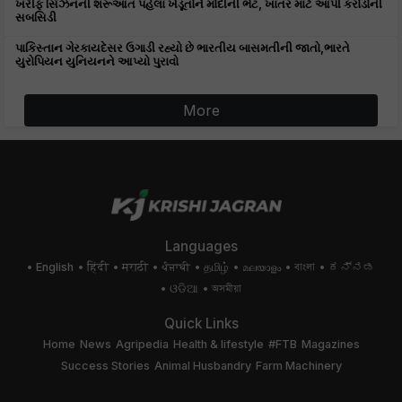
ખરીફ સિઝનની શરૂઆત પહેલા ખેડૂતોને મોદીની ભેટ, ખાતર માટે આપી કરોડોની
સબસિડી
પાકિસ્તાન ગેરકાયદેસર ઉગાડી રહ્યો છે ભારતીય બાસમતીની જાતો,ભારતે
યુરોપિયન યુનિયનને આપ્યો પુરાવો
More
Languages
English
हिंदी
मराठी
ਪੰਜਾਬੀ
தமிழ்
മലയാളം
বাংলা
ಕನ್ನಡ
ଓଡିଆ
অসমীয়া
Quick Links
Home
News
Agripedia
Health & lifestyle
#FTB
Magazines
Success Stories
Animal Husbandry
Farm Machinery