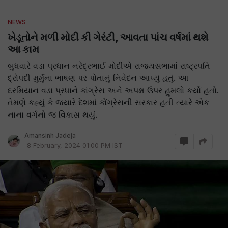
NEWS
ખેડૂતોને મળી મોદી કી ગેરંટી, આવતા પાંચ વર્ષમાં થશે
આ કામ
બુધવારે વડા પ્રધાન નરેંદ્રભાઈ મોદીએ રાજ્યસભામાં રાષ્ટ્રપતિ
દ્રોપદી મુર્મુના ભાષણ પર પોતાનું નિવેદન આપ્યું હતું. આ
દરમિયાન વડા પ્રધાને કાંગ્રેસ અને અપક્ષ ઉપર હુમલો કર્યો હતો.
તેમણે કહ્યું કે જ્યારે દેશમાં કોંગ્રેસની સરકાર હતી ત્યારે એક
નાના વર્ગનો જ વિકાસ થયું.
Amansinh Jadeja
8 February, 2024 01:00 PM IST