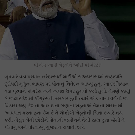
પીએમ આપી ખેડૂતોને "મોદી કી ગેરંટી"
બુધવારે વડા પ્રધાન નરેંદ્રભાઈ મોદીએ રાજ્યસભામાં રાષ્ટ્રપતિ
દ્રોપદી મુર્મુના ભાષણ પર પોતાનું નિવેદન આપ્યું હતું. આ દરમિયાન
વડા પ્રધાને કાંગ્રેસ અને અપક્ષ ઉપર હુમલો કર્યો હતો. તેમણે કહ્યું
કે જ્યારે દેશમાં કોંગ્રેસની સરકાર હતી ત્યારે એક નાના વર્ગનો જ
વિકાસ થયું. દેશના અન્ન દાતા ગણાતા ખેડૂતોએ તેમના શાસનમાં
આપઘાત કરતા હતા કેમ કે તે લોકોએ ખેડૂતોની ચિંતા ક્યારે નથ
કરી. ખેડૂત ખેતી છોડીને પોતાની જમીનને વેચી રહ્ય હતા જેથી તે
પોતાનું અને પરિવારનું ગુજરાન ચલાવી શકે.