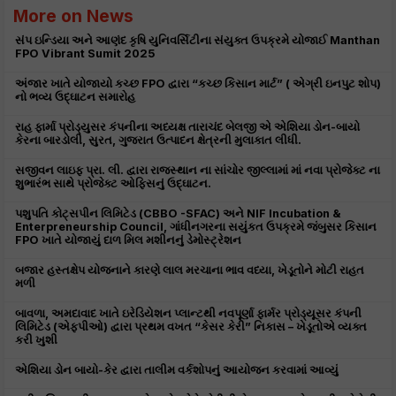
More on News
સંપ ઇન્ડિયા અને આણંદ કૃષિ યુનિવર્સિટીના સંયુક્ત ઉપક્રમે યોજાઈ Manthan
FPO Vibrant Sumit 2025
અંજાર ખાતે યોજાયો કચ્છ FPO દ્વારા “કચ્છ કિસાન માર્ટ” ( એગ્રી ઇનપુટ શોપ)
નો ભવ્ય ઉદ્ઘાટન સમારોહ
રાહ ફાર્મા પ્રોડ્યુસર કંપનીના અધ્યક્ષ તારાચંદ બેલજી એ એશિયા ડોન-બાયો
કેરના બારડોલી, સુરત, ગુજરાત ઉત્પાદન ક્ષેત્રની મુલાકાત લીધી.
સજીવન લાઇફ પ્રા. લી. દ્વારા રાજસ્થાન ના સાંચોર જીલ્લામાં માં નવા પ્રોજેક્ટ ના
શુભારંભ સાથે પ્રોજેક્ટ ઓફિસનું ઉદ્ઘાટન.
પશુપતિ કોટ્સપીન લિમિટેડ (CBBO -SFAC) અને NIF Incubation &
Enterpreneurship Council, ગાંધીનગરના સયુંકત ઉપક્રમે જંબુસર કિસાન
FPO ખાતે યોજાયું દાળ મિલ મશીનનું ડેમોસ્ટ્રેશન
બજાર હસ્તક્ષેપ યોજનાને કારણે લાલ મરચાના ભાવ વધ્યા, ખેડૂતોને મોટી રાહત
મળી
બાવળા, અમદાવાદ ખાતે ઇરેડિયેશન પ્લાન્ટથી નવપૂર્ણા ફાર્મર પ્રોડ્યૂસર કંપની
લિમિટેડ (એફપીઓ) દ્વારા પ્રથમ વખત “કેસર કેરી” નિકાસ – ખેડૂતોએ વ્યક્ત
કરી ખુશી
એશિયા ડોન બાયો-કેર દ્વારા તાલીમ વર્કશોપનું આયોજન કરવામાં આવ્યું