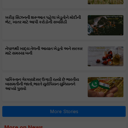
ખરીફ સિઝનની શરૂઆત પહેલા ખેડૂતોને મોદીની
ભેટ, ખાતર માટે આપી કરોડોની સબસિડી
નેપાળથી ખાદ્ય તેલની આયાત ખેડૂતો અને સરકાર
માટે સમસ્યા બની
પાકિસ્તાન ગેરકાયદેસર ઉગાડી રહ્યો છે ભારતીય
બાસમતીની જાતો,ભારતે યુરોપિયન યુનિયનને
આપ્યો પુરાવો
More Stories
More on News