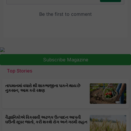
Subscribe Magazine
Top Stories
તાપમાનમાં વધારો થી શાકભાજીના પાકને થાય છે
નુકસાન, આમ કરો રક્ષણ
વૈજ્ઞાનિકોએ વિકસાવી અઢળક ઉત્પાદન આપતી
ઘઉંની સૂપર જાતો, કરી શકશે રોગ અને ગરમી સહન