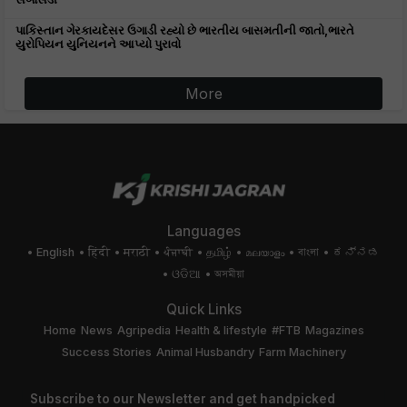
પાકિસ્તાન ગેરકાયદેસર ઉગાડી રહ્યો છે ભારતીય બાસમતીની જાતો,ભારતે
યુરોપિયન યુનિયનને આપ્યો પુરાવો
More
Languages
English
हिंदी
मराठी
ਪੰਜਾਬੀ
தமிழ்
മലയാളം
বাংলা
ಕನ್ನಡ
ଓଡିଆ
অসমীয়া
Quick Links
Home
News
Agripedia
Health & lifestyle
#FTB
Magazines
Success Stories
Animal Husbandry
Farm Machinery
Subscribe to our Newsletter and get handpicked