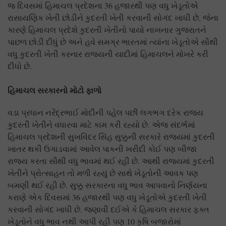
જ દિવસમાં હિમાચલ પ્રદેશના 36 હજારથી પણ વધુ ખેડૂતોએ
રાસાયણિક ખેતી છોડીને કુદરતી ખેતી કરવાની સોગંદ ખાધી છે, જેના
કારણે હિમાચલ પ્રદેશે કુદરતી ખેતીનો પાયો નાખનાર ગુજરાતને
પાછળ છોડી દીધું છે અને હવે સમગ્ર ભારતમાં ત્યાંના ખેડૂતોએ સૌથી
વધુ કુદરતી ખેતી કરનાર રાજ્યની યાદીમાં હિમાચલને મોખરે કરી
દીધો છે.
હિમાચલ સરકારનો મોટો ફાળો
વડા પ્રધાન નરેંદ્રભાઈ મોદીની પહેલ પછી લગભગ દરેક રાજ્ય
કુદરતી ખેતીને વધારવા માટે કામ કરી રહ્યો છે. એજ સંદર્ભમાં
હિમાચલ પ્રદેશની સુખવિંદર સિંહ સુક્કુની સરકારે રાજ્યમાં કુદરતી
ખાતર થકી ઉગાડવામાં આવેલ પાકની ખરીદી કોઈ પણ બીજા
રાજ્ય કરતા સૌથી વધુ ભાવમાં થઈ રહી છે. આથી રાજ્યમાં કુદરતી
ખેતીને પ્રોત્સાહન તો મળી રહ્યું છે સાથે ખેડૂતોની આવક પણ
બમણી થઈ રહી છે. સુક્કુ સરકારના વધુ ભાવ આપવાનો નિર્ણયના
કરાણે એક દિવસમાં 36 હજારથી પણ વધુ ખેડૂતોએ કુદરતી ખેતી
કરવાની સોગંદ ખાધી છે. જણાવી દઈએ કે હિમાચલ સરકાર ફક્ત
ખેડૂતોને વધુ ભાવ નથી આપી રહી પણ 10 કૃષિ બજારોમાં