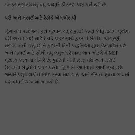
ઈન્ફ્રાસ્ટ્રક્ચરનું વધુ આધુનિકીકરણ પણ કરી રહી છે.
ઘઉં અને મકાઈ માટે રેકોર્ડ એમએસપી
હિમાચલ પ્રદેશના કૃષિ પ્રધાન ચંદ્ર કુમારે કહ્યું કે હિમાચલ પ્રદેશ
ઘઉં અને મકાઈ માટે રેકોર્ડ MSP સાથે કુદરતી ખેતીમાં અગ્રણી
રાજ્ય બની ગયું છે. તે કુદરતી ખેતી પદ્ધતિઓ દ્વારા ઉત્પાદિત ઘઉં
અને મકાઈ માટે સૌથી વધુ લઘુત્તમ ટેકાના ભાવ એટલે કે MSP
પ્રદાન કરવામાં મોખરે છે. કુદરતી ખેતી દ્વારા ઘઉં અને મકાઈ
ઉગાડતા ખેડૂતોને MSP કરતા વધુ ભાવ આપવામાં આવી રહ્યા છે.
જ્યારે પશુપાલકોને મદદ કરવા માટે ગાય અને ભેંસના દૂધના ભાવમાં
પણ વધારો કરવામાં આવ્યો છે.