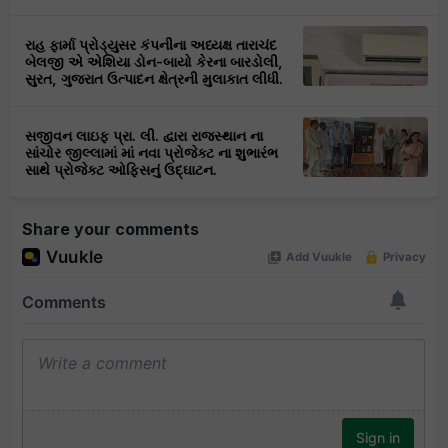
રાહ ફાર્મા પ્રોડ્યુસર કંપનીના અધ્યક્ષ તારાચંદ
બેલજી એ એશિયા ડોન-બાયો કેરના બારડોલી,
સુરત, ગુજરાત ઉત્પાદન ક્ષેત્રની મુલાકાત લીધી.
સજીવન લાઇફ પ્રા. લી. દ્વારા રાજસ્થાન ના
સાંચોર જીલ્લામાં માં નવા પ્રોજેક્ટ ના શુભારંભ
સાથે પ્રોજેક્ટ ઓફિસનું ઉદ્ઘાટન.
Share your comments