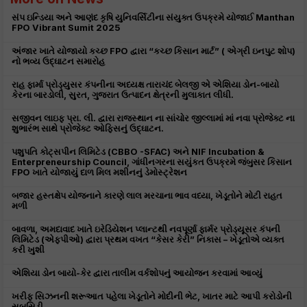
સંપ ઇન્ડિયા અને આણંદ કૃષિ યુનિવર્સિટીના સંયુક્ત ઉપક્રમે યોજાઈ Manthan
FPO Vibrant Sumit 2025
અંજાર ખાતે યોજાયો કચ્છ FPO દ્વારા “કચ્છ કિસાન માર્ટ” ( એગ્રી ઇનપુટ શોપ)
નો ભવ્ય ઉદ્ઘાટન સમારોહ
રાહ ફાર્મા પ્રોડ્યુસર કંપનીના અધ્યક્ષ તારાચંદ બેલજી એ એશિયા ડોન-બાયો
કેરના બારડોલી, સુરત, ગુજરાત ઉત્પાદન ક્ષેત્રની મુલાકાત લીધી.
સજીવન લાઇફ પ્રા. લી. દ્વારા રાજસ્થાન ના સાંચોર જીલ્લામાં માં નવા પ્રોજેક્ટ ના
શુભારંભ સાથે પ્રોજેક્ટ ઓફિસનું ઉદ્ઘાટન.
પશુપતિ કોટ્સપીન લિમિટેડ (CBBO -SFAC) અને NIF Incubation &
Enterpreneurship Council, ગાંધીનગરના સયુંકત ઉપક્રમે જંબુસર કિસાન
FPO ખાતે યોજાયું દાળ મિલ મશીનનું ડેમોસ્ટ્રેશન
બજાર હસ્તક્ષેપ યોજનાને કારણે લાલ મરચાના ભાવ વધ્યા, ખેડૂતોને મોટી રાહત
મળી
બાવળા, અમદાવાદ ખાતે ઇરેડિયેશન પ્લાન્ટથી નવપૂર્ણા ફાર્મર પ્રોડ્યૂસર કંપની
લિમિટેડ (એફપીઓ) દ્વારા પ્રથમ વખત “કેસર કેરી” નિકાસ – ખેડૂતોએ વ્યક્ત
કરી ખુશી
એશિયા ડોન બાયો-કેર દ્વારા તાલીમ વર્કશોપનું આયોજન કરવામાં આવ્યું
ખરીફ સિઝનની શરૂઆત પહેલા ખેડૂતોને મોદીની ભેટ, ખાતર માટે આપી કરોડોની
સબસિડી