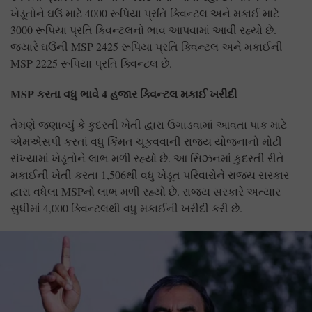
ખેડૂતોને ઘઉં માટે 4000 રૂપિયા પ્રતિ ક્વિન્ટલ અને મકાઈ માટે
3000 રૂપિયા પ્રતિ ક્વિન્ટલનો ભાવ આપવામાં આવી રહ્યો છે.
જ્યારે ઘઉંની MSP 2425 રૂપિયા પ્રતિ ક્વિન્ટલ અને મકાઈની
MSP 2225 રૂપિયા પ્રતિ ક્વિન્ટલ છે.
MSP
કરતા વધુ ભાવે 4
હજાર ક્વિન્ટલ મકાઈ ખરીદી
તેમણે જણાવ્યું કે કુદરતી ખેતી દ્વારા ઉગાડવામાં આવતા પાક માટે
એમએસપી કરતાં વધુ કિંમત ચૂકવવાની રાજ્ય યોજનાનો મોટી
સંખ્યામાં ખેડૂતોને લાભ મળી રહ્યો છે. આ સિઝનમાં કુદરતી રીતે
મકાઈની ખેતી કરતા 1,506થી વધુ ખેડૂત પરિવારોને રાજ્ય સરકાર
દ્વારા વધેલા MSPનો લાભ મળી રહ્યો છે. રાજ્ય સરકારે અત્યાર
સુધીમાં 4,000 ક્વિન્ટલથી વધુ મકાઈની ખરીદી કરી છે.