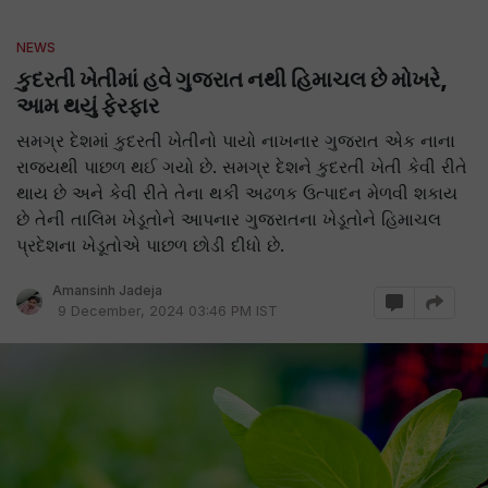
NEWS
કુદરતી ખેતીમાં હવે ગુજરાત નથી હિમાચલ છે મોખરે,
આમ થયું ફેરફાર
સમગ્ર દેશમાં કુદરતી ખેતીનો પાયો નાખનાર ગુજરાત એક નાના
રાજ્યથી પાછળ થઈ ગયો છે. સમગ્ર દેશને કુદરતી ખેતી કેવી રીતે
થાય છે અને કેવી રીતે તેના થકી અઢળક ઉત્પાદન મેળવી શકાય
છે તેની તાલિમ ખેડૂતોને આપનાર ગુજરાતના ખેડૂતોને હિમાચલ
પ્રદેશના ખેડૂતોએ પાછળ છોડી દીધો છે.
Amansinh Jadeja
9 December, 2024 03:46 PM IST