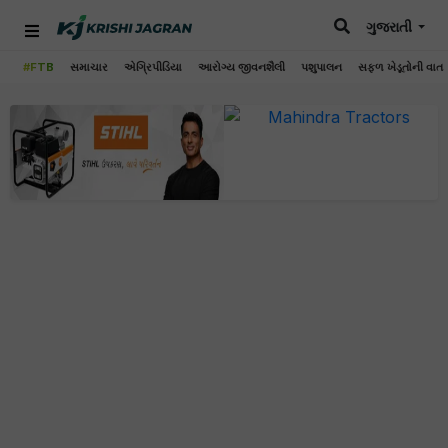
ગુજરાતી
#FTB
સમાચાર
એગ્રિપીડિયા
આરોગ્ય જીવનશૈલી
પશુપાલન
સફળ ખેડૂતોની વાત