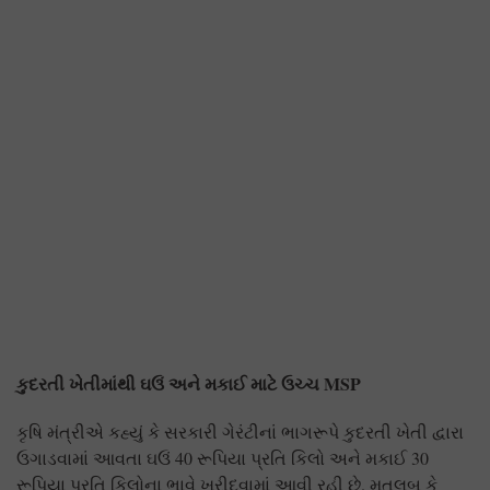
કુદરતી ખેતીમાંથી ઘઉં અને મકાઈ માટે ઉચ્ચ MSP
કૃષિ મંત્રીએ કહ્યું કે સરકારી ગેરંટીનાં ભાગરૂપે કુદરતી ખેતી દ્વારા
ઉગાડવામાં આવતા ઘઉં 40 રૂપિયા પ્રતિ કિલો અને મકાઈ 30
રૂપિયા પ્રતિ કિલોના ભાવે ખરીદવામાં આવી રહી છે. મતલબ કે