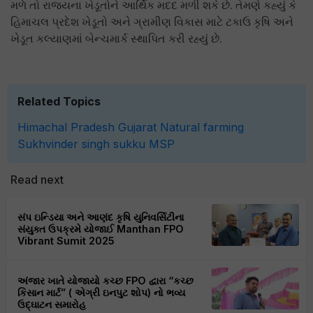
મળે તો રાજ્યના ખેડૂતોને આર્થિક મદદ મળી શકે છે. તેમણે કહ્યું કે
હિમાચલ પ્રદેશ ખેડૂતો અને ગ્રામીણ વિકાસ માટે ટકાઉ કૃષિ અને
ખેડૂત કલ્યાણમાં બેન્ચમાર્ક સ્થાપિત કરી રહ્યું છે.
Related Topics
Himachal Pradesh
Gujarat
Natural farming
Sukhvinder singh sukku
MSP
Read next
સંપ ઇન્ડિયા અને આણંદ કૃષિ યુનિવર્સિટીના
સંયુક્ત ઉપક્રમે યોજાઈ Manthan FPO
Vibrant Sumit 2025
અંજાર ખાતે યોજાયો કચ્છ FPO દ્વારા “કચ્છ
કિસાન માર્ટ” ( એગ્રી ઇનપુટ શોપ) નો ભવ્ય
ઉદ્ઘાટન સમારોહ