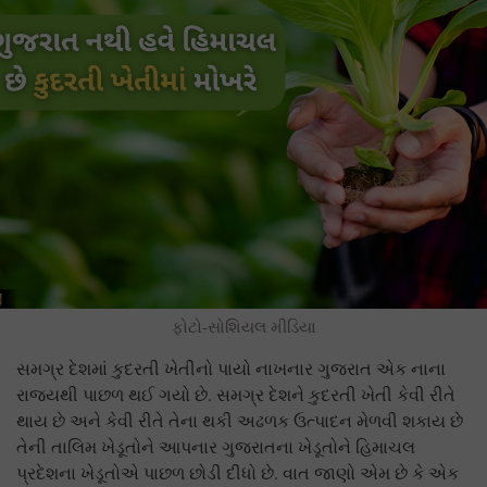
ફોટો-સોશિયલ મીડિયા
સમગ્ર દેશમાં કુદરતી ખેતીનો પાયો નાખનાર ગુજરાત એક નાના
રાજ્યથી પાછળ થઈ ગયો છે. સમગ્ર દેશને કુદરતી ખેતી કેવી રીતે
થાય છે અને કેવી રીતે તેના થકી અઢળક ઉત્પાદન મેળવી શકાય છે
તેની તાલિમ ખેડૂતોને આપનાર ગુજરાતના ખેડૂતોને હિમાચલ
પ્રદેશના ખેડૂતોએ પાછળ છોડી દીધો છે. વાત જાણો એમ છે કે એક