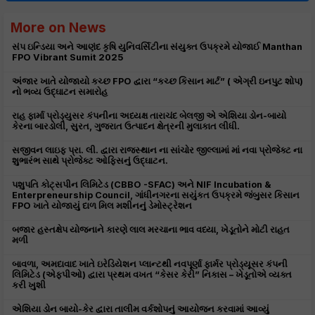
More on News
સંપ ઇન્ડિયા અને આણંદ કૃષિ યુનિવર્સિટીના સંયુક્ત ઉપક્રમે યોજાઈ Manthan
FPO Vibrant Sumit 2025
અંજાર ખાતે યોજાયો કચ્છ FPO દ્વારા “કચ્છ કિસાન માર્ટ” ( એગ્રી ઇનપુટ શોપ)
નો ભવ્ય ઉદ્ઘાટન સમારોહ
રાહ ફાર્મા પ્રોડ્યુસર કંપનીના અધ્યક્ષ તારાચંદ બેલજી એ એશિયા ડોન-બાયો
કેરના બારડોલી, સુરત, ગુજરાત ઉત્પાદન ક્ષેત્રની મુલાકાત લીધી.
સજીવન લાઇફ પ્રા. લી. દ્વારા રાજસ્થાન ના સાંચોર જીલ્લામાં માં નવા પ્રોજેક્ટ ના
શુભારંભ સાથે પ્રોજેક્ટ ઓફિસનું ઉદ્ઘાટન.
પશુપતિ કોટ્સપીન લિમિટેડ (CBBO -SFAC) અને NIF Incubation &
Enterpreneurship Council, ગાંધીનગરના સયુંકત ઉપક્રમે જંબુસર કિસાન
FPO ખાતે યોજાયું દાળ મિલ મશીનનું ડેમોસ્ટ્રેશન
બજાર હસ્તક્ષેપ યોજનાને કારણે લાલ મરચાના ભાવ વધ્યા, ખેડૂતોને મોટી રાહત
મળી
બાવળા, અમદાવાદ ખાતે ઇરેડિયેશન પ્લાન્ટથી નવપૂર્ણા ફાર્મર પ્રોડ્યૂસર કંપની
લિમિટેડ (એફપીઓ) દ્વારા પ્રથમ વખત “કેસર કેરી” નિકાસ – ખેડૂતોએ વ્યક્ત
કરી ખુશી
એશિયા ડોન બાયો-કેર દ્વારા તાલીમ વર્કશોપનું આયોજન કરવામાં આવ્યું