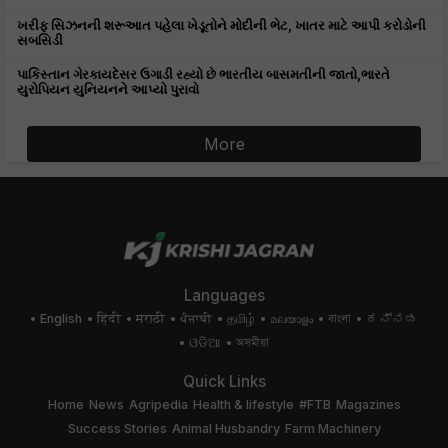
ખરીફ સિઝનની શરૂઆત પહેલા ખેડૂતોને મોદીની ભેટ, ખાતર માટે આપી કરોડોની
સબસિડી
પાકિસ્તાન ગેરકાયદેસર ઉગાડી રહ્યો છે ભારતીય બાસમતીની જાતો,ભારતે
યુરોપિયન યુનિયનને આપ્યો પુરાવો
More
Languages
English
हिंदी
मराठी
ਪੰਜਾਬੀ
தமிழ்
മലയാളം
বাংলা
ಕನ್ನಡ
ଓଡିଆ
অসমীয়া
Quick Links
Home
News
Agripedia
Health & lifestyle
#FTB
Magazines
Success Stories
Animal Husbandry
Farm Machinery