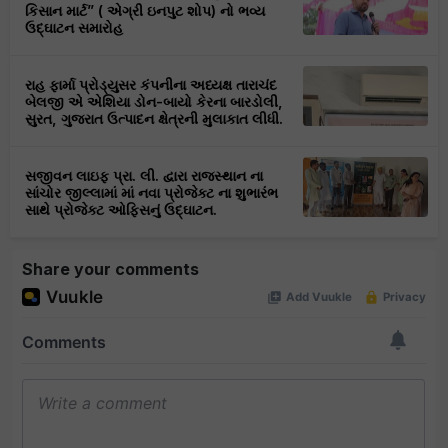
કિસાન માર્ટ” ( એગ્રી ઇનપુટ શોપ) નો ભવ્ય
ઉદ્ઘાટન સમારોહ
રાહ ફાર્મા પ્રોડ્યુસર કંપનીના અધ્યક્ષ તારાચંદ
બેલજી એ એશિયા ડોન-બાયો કેરના બારડોલી,
સુરત, ગુજરાત ઉત્પાદન ક્ષેત્રની મુલાકાત લીધી.
સજીવન લાઇફ પ્રા. લી. દ્વારા રાજસ્થાન ના
સાંચોર જીલ્લામાં માં નવા પ્રોજેક્ટ ના શુભારંભ
સાથે પ્રોજેક્ટ ઓફિસનું ઉદ્ઘાટન.
Share your comments