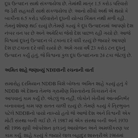
દૂધ ઉત્પાદન સાથે સંકળાયેલા છે. તેમાંથી માત્ર 1.5 કરોડ પરિવારો
જ ડેરી સહકારી સાથે સંકળાયેલા છે. આનો સીધો અર્થ એ થયો કે
બાકીના 6.5 કરોડ પરિવારોને દૂધની યોગ્ય કિંમત નથી મળી રહી.
તેમનું શોષણ થઈ રહ્યું છે.તેમણે કહ્યું કે દૂધ ઉત્પાદનમાં આપણો દેશ
નંબર વન પર છે અને અમેરિકા જેવો દેશ પાછળ રહી ગયો છે. આજે
વિશ્વમાં દૂધનું ઉત્પાદન બે ટકાના દરે વધી રહ્યું છે જ્યારે આપણો
દેશ છ ટકાના દરે વધી રહ્યો છે. અમે ગયા વર્ષે 23 કરોડ ટન દૂધનું
ઉત્પાદન કર્યું હતું, જે વિશ્વના કુલ દૂધ ઉત્પાદનના 24 ટકા જેટલું છે.
અમિત શાહે જણાવ્યું NDDB
ની રચનાની વાર્તા
સમારોહ દરમિયાન NDDB વિશે બોલતા અમિત શાહે કહ્યું હતું કે
NDDB એ દેશના તેમજ ગ્રામીણ વિસ્તારોના વિકાસને વેગ
આપવાનું કામ કર્યું છે. એટલું જ નહીં, લોકોને ખેતીમાં આત્મનિર્ભર
બનાવવાનું કામ પણ સતત ચાલી રહ્યું છે. તેમણે કહ્યું કે ત્રિભુવન
પટેલે NDDBનો પાયો નાખ્યો હતો જે આજે દેશ અને વિશ્વની એક
મોટી સંસ્થા બની ગઈ છે. તે 1987 માં એક સંસ્થા બની અને 1970
થી 1996 સુધી ઓપરેશન ફ્લડનું આયોજન અને અમલીકરણ પર
કામ કર્યું. શાહે કહ્યું કે જ્યારે લાલ બહાદુર શાસ્ત્રીએ 1964માં