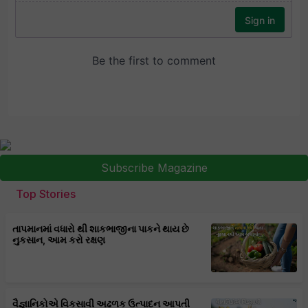
Subscribe Magazine
Top Stories
તાપમાનમાં વધારો થી શાકભાજીના પાકને થાય છે
નુકસાન, આમ કરો રક્ષણ
વૈજ્ઞાનિકોએ વિકસાવી અઢળક ઉત્પાદન આપતી