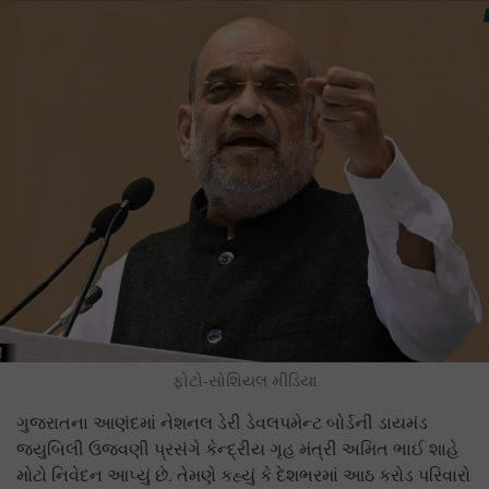
ફોટો-સોશિયલ મીડિયા
ગુજરાતના આણંદમાં નેશનલ ડેરી ડેવલપમેન્ટ બોર્ડની ડાયમંડ
જ્યુબિલી ઉજવણી પ્રસંગે કેન્દ્રીય ગૃહ મંત્રી અમિત ભાઈ શાહે
મોટો નિવેદન આપ્યું છે. તેમણે કહ્યું કે દેશભરમાં આઠ કરોડ પરિવારો