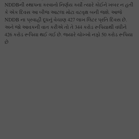
NDDBની સ્થાપના કરવાનો નિર્ણય કર્યો ત્યારે કોઈને ખબર ન હતી
કે એક દિવસ આ બીજ આટલા મોટા વટવૃક્ષ બની જશે. આજે
NDDB ના પ્રવાહી દૂધનું વેચાણ 427 લાખ લિટર પ્રતિ દિવસ છે.
અને જો આવકની વાત કરીએ તો તે 344 કરોડ રૂપિયાથી વધીને
426 કરોડ રૂપિયા થઈ ગઈ છે. જ્યારે ચોખ્ખો નફો 50 કરોડ રૂપિયા
છે