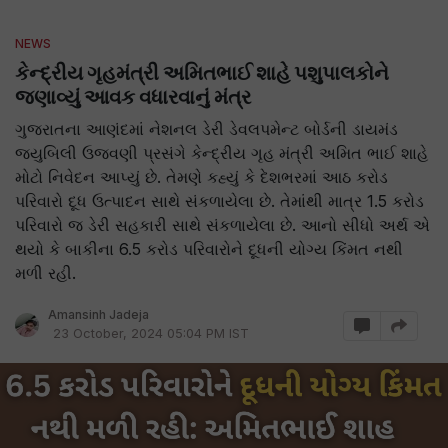
NEWS
કેન્દ્રીય ગૃહમંત્રી અમિતભાઈ શાહે પશુપાલકોને
જણાવ્યું આવક વધારવાનું મંત્ર
ગુજરાતના આણંદમાં નેશનલ ડેરી ડેવલપમેન્ટ બોર્ડની ડાયમંડ
જ્યુબિલી ઉજવણી પ્રસંગે કેન્દ્રીય ગૃહ મંત્રી અમિત ભાઈ શાહે
મોટો નિવેદન આપ્યું છે. તેમણે કહ્યું કે દેશભરમાં આઠ કરોડ
પરિવારો દૂધ ઉત્પાદન સાથે સંકળાયેલા છે. તેમાંથી માત્ર 1.5 કરોડ
પરિવારો જ ડેરી સહકારી સાથે સંકળાયેલા છે. આનો સીધો અર્થ એ
થયો કે બાકીના 6.5 કરોડ પરિવારોને દૂધની યોગ્ય કિંમત નથી
મળી રહી.
Amansinh Jadeja
23 October, 2024 05:04 PM IST