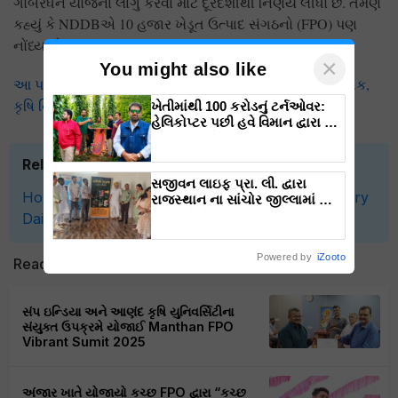
ગોબરધન યોજના લાગુ કરવા માટે દૂરંદેશીથી નિર્ણય લીધો છે. તેમણે
કહ્યું કે NDDBએ 10 હજાર ખેડૂત ઉત્પાદ સંગઠનો (FPO) પણ
નોંધ્યા છે.
×
You might also like
આ પણ વાંચો:પપૈયાના પાકમાં દેખાતા આ ત્રણ રોગ છે ખતરનાક,
કૃષિ નિષ્ણાતોએ જણવ્યું સારવારની રીત
ખેતીમાંથી 100 કરોડનું ટર્નઓવર:
હેલિકોપ્ટર પછી હવે વિમાન દ્વારા કૃષિ
ક્રાંતિ લાવશે ડૉ. રાજારામ ત્રિપાઠી
Related Topics
સજીવન લાઇફ પ્રા. લી. દ્વારા
Home Ministry '
Amit Bhai Shah
Animal Husbandry
રાજસ્થાન ના સાંચોર જીલ્લામાં માં
નવા પ્રોજેક્ટ ના શુભારંભ સાથે
Dairy
NBBD
પ્રોજેક્ટ ઓફિસનું ઉદ્ઘાટન.
Powered by
iZooto
Read next
સંપ ઇન્ડિયા અને આણંદ કૃષિ યુનિવર્સિટીના
સંયુક્ત ઉપક્રમે યોજાઈ Manthan FPO
Vibrant Sumit 2025
અંજાર ખાતે યોજાયો કચ્છ FPO દ્વારા “કચ્છ