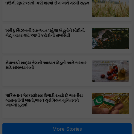
ઘઉંની સૂપર જાતો, કરી શકશે રોગ અને ગરમી સહન
ખરીફ સિઝનની શરૂઆત પહેલા ખેડૂતોને મોદીની
ભેટ, ખાતર માટે આપી કરોડોની સબસિડી
નેપાળથી ખાદ્ય તેલની આયાત ખેડૂતો અને સરકાર
માટે સમસ્યા બની
પાકિસ્તાન ગેરકાયદેસર ઉગાડી રહ્યો છે ભારતીય
બાસમતીની જાતો,ભારતે યુરોપિયન યુનિયનને
આપ્યો પુરાવો
More Stories