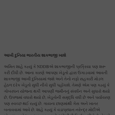
આખી દુનિયા ભારતીય શાકભાજી ખાશે
અમિત શાહે કહ્યું કે NDDBએ શાકભાજીની પ્રક્રિયા પણ શરૂ
કરી દીધી છે. આના કારણે આપણા ખેડૂતો દ્વારા ઉગાડવામાં આવતી
શાકભાજી આખી દુનિયામાં જશે અને તેનો નફો સહકારી મોડલ
હેઠળ દરેક ખેડૂતો સુધી નીચે સુધી પહોંચશે. તેમણે એમ પણ કહ્યું કે
ગોબરધન યોજના થકી આપણી જમીનનું સંવર્ધન અને સુધારો થયો
છે, ઉપજમાં વધારો થયો છે, ખેડૂતોની સમૃદ્ધિ વધી છે અને પર્યાવરણ
પણ સ્વચ્છ થઈ રહ્યું છે. ગાયના છાણમાંથી ગેસ અને ખાતર
બનાવવામાં આવે છે. શાહે કહ્યું કે વડાપ્રધાન નરેન્દ્ર મોદીએ