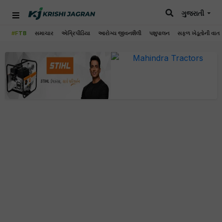
ગુજરાતી
#FTB
સમાચાર
એગ્રિપીડિયા
આરોગ્ય જીવનશૈલી
પશુપાલન
સફળ ખેડૂતોની વાત