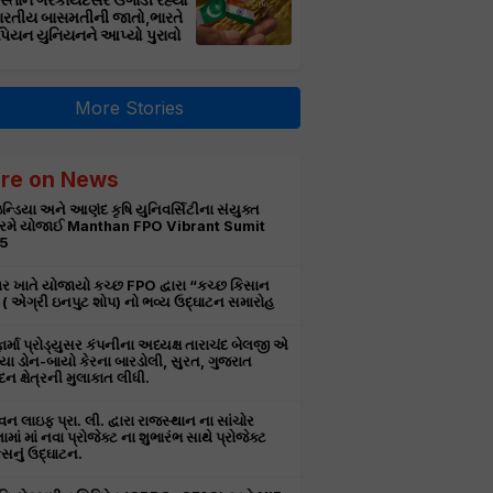
સ્તાન ગેરકાયદેસર ઉગાડી રહ્યો
ભારતીય બાસમતીની જાતો,ભારતે
પિયન યુનિયનને આપ્યો પુરાવો
More Stories
re on News
ન્ડિયા અને આણંદ કૃષિ યુનિવર્સિટીના સંયુક્ત
રમે યોજાઈ Manthan FPO Vibrant Sumit
5
ર ખાતે યોજાયો કચ્છ FPO દ્વારા “કચ્છ કિસાન
ટ” ( એગ્રી ઇનપુટ શોપ) નો ભવ્ય ઉદ્ઘાટન સમારોહ
ાર્મા પ્રોડ્યુસર કંપનીના અધ્યક્ષ તારાચંદ બેલજી એ
ા ડોન-બાયો કેરના બારડોલી, સુરત, ગુજરાત
દન ક્ષેત્રની મુલાકાત લીધી.
 લાઇફ પ્રા. લી. દ્વારા રાજસ્થાન ના સાંચોર
ામાં માં નવા પ્રોજેક્ટ ના શુભારંભ સાથે પ્રોજેક્ટ
નું ઉદ્ઘાટન.