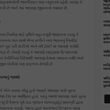
પશુપ
ંતુનાશકોની જરૂરિયાત પણ ન્યૂનતમ રહેશે, કારણ કે
Incu
રૂરી છે અને આ આપણા જીવનનો આધાર છે.
ગાંધ
યોજાય
ણ
બજાર
વધ્યા
રતના નિર્માણ માટે કૃષિને મહત્વપૂર્ણ જણાવતા કહ્યુ કે
બાવળા
ફાર્મ
ના તાત સાથે ભેગા મળીને નવા ભારતનું નિર્માણ
વખત 
 પૂરા કરી શકીએ અને વર્ષ 2047 માં આપણે ગર્વથી
 છે. તેમણે કહ્યું કે આપણે ખાદ્યાન્ન ઉત્પાદનમાં
એશિય
કરવામ
અને તેલીબિયાં વિદેશથી આપણા દેશમાં આવતા નથી.અમે
જીવ ખેતીમાં પણ સફળતા મેળવી છે.
ખરીફ
ખાતર
નાજનું જથ્થો
પાકિ
બાસમ
પુરાવ
યું કે એક સમય એવું હતો જ્યારે આપણા પાસે પૂરતા
ા દેશ પર આશ્રિત હતા. પરંતુ આજે આપણા પાસે પૂરતા
 છે દેશના પૂર્વ વડા પ્રધાન લાલબહાદૂર શાસ્ત્રી દ્વારા
યાનના કારણે. આના દ્વારા અનાજનું ઉત્પાદન વધ્યું