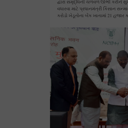
દ્વારા સમૃદ્ધિની ચળવળ ઊભી કરીને સુ
વધારવા માટે પ્રધાનમંત્રી કિસાન સન્
કરોડો ખેડૂતોના બેંક ખાતામાં 21 હજાર 