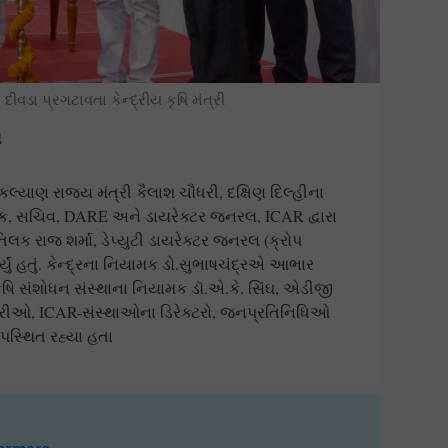
દીવડા પ્રગટાવતા કેન્દ્રીય કૃષિ મંત્રી
ત
કલ્યાણ રાજ્ય મંત્રી કૈલાશ ચૌધરી, દક્ષિણ દિલ્હીના
પાઠક, સચિવ, DARE અને ડાયરેક્ટર જનરલ, ICAR દ્વારા
લક રાજ શર્મા, ડેપ્યુટી ડાયરેક્ટર જનરલ (ક્રોપ
ું હતું. કેન્દ્રના નિયામક ડો.સુભાષચંદ્રએ આભાર
કૃષિ સંશોધન સંસ્થાના નિયામક ડૉ.એ.કે. સિંઘ, એડીજી
ારીઓ, ICAR-સંસ્થાઓના ડિરેક્ટરો, જનપ્રતિનિધિઓ
પસ્થિત રહ્યા હતા