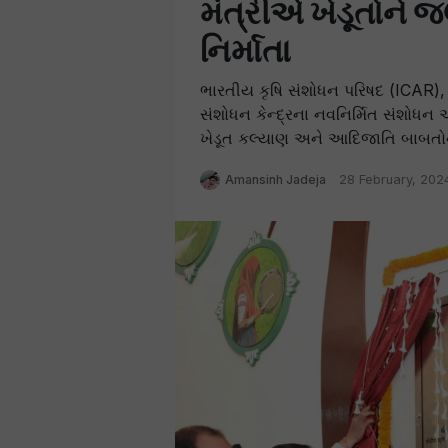
મંત્રીએ ખેડૂતોને જ
નિર્માતા
ભારતીય કૃષિ સંશોધન પરિષદ (ICAR), ન
સંશોધન કેન્દ્રના નવનિર્મિત સંશોધન 
ખેડૂત કલ્યાણ અને આદિજાતિ બાબતોના મંત
Amansinh Jadeja
28 February, 202