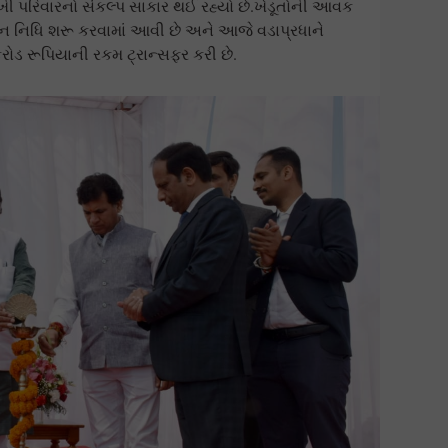
ખી પરિવારનો સંકલ્પ સાકાર થઈ રહ્યો છે.ખેડૂતોની આવક
માન નિધિ શરૂ કરવામાં આવી છે અને આજે વડાપ્રધાને
કરોડ રૂપિયાની રકમ ટ્રાન્સફર કરી છે.