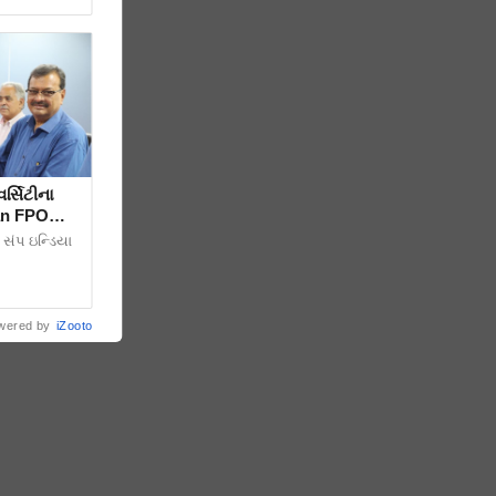
ર્સિટીના
સંપ ઇન્ડિયા
wered by
iZooto