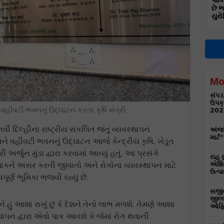
પાકિ
છે 
યુરો
Mo
સંપ ઇ
ઉપક્
વહીવટી ભવનનું ઉદ્ઘાટન કરતા કૃષિ મંત્રી
202
ી દિલ્હીના રાષ્ટ્રીય સંકલિત જંતુ વ્યવસ્થાપન
અંજા
માર્
ને વહીવટી ભવનનું ઉદ્ઘાટન આજે કેન્દ્રીય કૃષિ, ખેડૂત
્જુન મુંડા દ્વારા કરવામાં આવ્યું હતું. આ પ્રસંગે
રાહ ફ
ાકને અસર કરતી જીવાતો અને રોગોના વ્યવસ્થાપન માટે
એશિય
ઉત્પા
પૂર્ણ ભૂમિકા ભજવી રહ્યું છે.
સજીવન
જીલ્લ
ું આશા રાખું છું કે દેશને તેનો લાભ મળશે. તેમણે આશા
ઓફિસ
્થાપન દ્વારા એવો પાક આવશે કે જેમાં રોગ થવાની