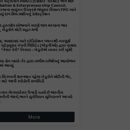
તિ કોટ્સપીન લિમિટેડ (CBBO -SFAC) અને NIF
bation & Enterpreneurship Council,
ીનગરના સયુંકત ઉપક્રમે જંબુસર કિસાન FPO ખાતે
ું દાળ મિલ મશીનનું ડેમોસ્ટ્રેશન
 હસ્તક્ષેપ યોજનાને કારણે લાલ મરચાના ભાવ
, ખેડૂતોને મોટી રાહત મળી
, અમદાવાદ ખાતે ઇરેડિયેશન પ્લાન્ટથી નવપૂર્ણા
ર પ્રોડ્યૂસર કંપની લિમિટેડ (એફપીઓ) દ્વારા પ્રથમ
“કેસર કેરી” નિકાસ – ખેડૂતોએ વ્યક્ત કરી ખુશી
ા ડોન બાયો-કેર દ્વારા તાલીમ વર્કશોપનું આયોજન
ાં આવ્યું
 સિઝનની શરૂઆત પહેલા ખેડૂતોને મોદીની ભેટ,
 માટે આપી કરોડોની સબસિડી
સ્તાન ગેરકાયદેસર ઉગાડી રહ્યો છે ભારતીય
તીની જાતો,ભારતે યુરોપિયન યુનિયનને આપ્યો
ો
More