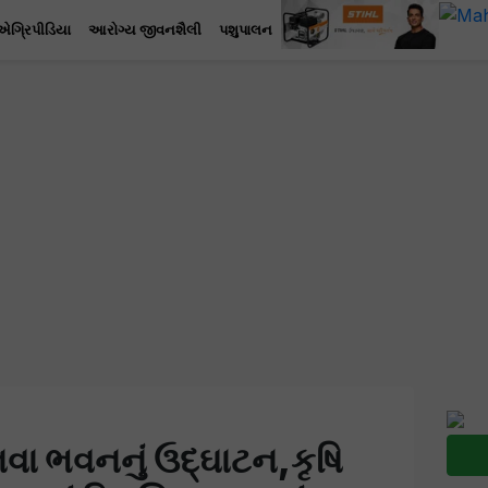
એગ્રિપીડિયા
આરોગ્ય જીવનશૈલી
પશુપાલન
ભવનનું ઉદ્ઘાટન,કૃષિ