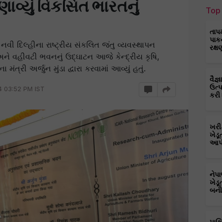
ણાવ્યું વિકસિત ભારતનું
Top 
તાપ
પાક
વી દિલ્હીના રાષ્ટ્રીય સંકલિત જંતુ વ્યવસ્થાપન
રક્ષ
અને વહીવટી ભવનનું ઉદ્ઘાટન આજે કેન્દ્રીય કૃષિ,
્રી અર્જુન મુંડા દ્વારા કરવામાં આવ્યું હતું.
વૈજ
ઉત્
4 03:52 PM IST
કરી
ખરી
ખેડૂ
આપી
નેપ
ખેડૂ
બની