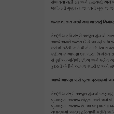
સંભાવના નહીં રહે અને રસાયણો અને જ
જમીનની ગુણવત્તા જાળવવી ખૂબ જ જ
જગતના તાત કરશે નવા ભારતનું નિર્મા
કેન્દ્રીય કૃષિ મંત્રી અર્જુન મુંડાએ ભા
આજે અમને જરૂત છે કે આપણે બધા જગત
કરીએ. જેથી અમે પીએમ મોદીના સપનાને
કહીએ કે આપણો દેશ ભારત વિકસિત રાષ્ટ્ર
સંપૂર્ણ આત્મનિર્ભર છીએ અને કઠોળ 
કુદરતી ખેતીને આગળ વધારી છે અને સ
આજે આપણા પાસે પૂરતા પ્રમાણમાં અ
કેન્દ્રીય મંત્રી અર્જુન મુંડાએ જણાવ્
પ્રમાણમાં અનાજ નોહતા અને અમે બીજ
પ્રમાણમાં અનાજ છે. આ બઘુ શક્યા બન્યું
ચલાવવામાં આવેલ હરિયાળી ક્રાંતિ અભિ