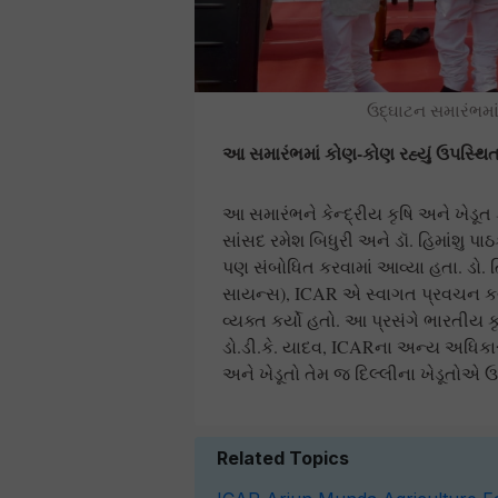
ઉદ્ઘાટન સમારંભમાં 
આ સમારંભમાં કોણ-કોણ રહ્યું ઉપસ્થિ
આ સમારંભને કેન્દ્રીય કૃષિ અને ખેડૂત 
સાંસદ રમેશ બિધુરી અને ડૉ. હિમાંશુ 
પણ સંબોધિત કરવામાં આવ્યા હતા. ડો. તિ
સાયન્સ), ICAR એ સ્વાગત પ્રવચન કર્ય
વ્યક્ત કર્યો હતો. આ પ્રસંગે ભારતીય 
ડો.ડી.કે. યાદવ, ICARના અન્ય અધિક
અને ખેડૂતો તેમ જ દિલ્લીના ખેડૂતોએ ઉ
Related Topics