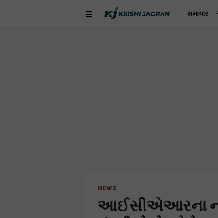
સમાચાર
NEWS
આઈસીએઆરના નવા 