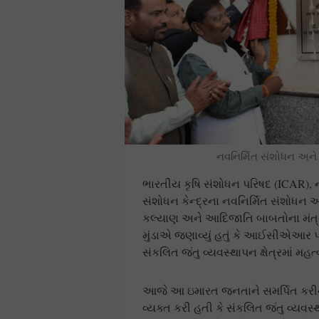
નવનિર્મિત સંશોધન અને 
ભારતીય કૃષિ સંશોધન પરિષદ (ICAR), નવ
સંશોધન કેન્દ્રના નવનિર્મિત સંશોધન અ
કલ્યાણ અને આદિજાતિ બાબતોના મંત્રી અર
મુંડાએ જણાવ્યું હતું કે આઈસીએઆર પ
સંકલિત જંતુ વ્યવસ્થાપન ક્ષેત્રમાં મહત્વ
આજે આ ઇમારત જનતાને સમર્પિત કરીને હ
વ્યક્ત કરી હતી કે સંકલિત જંતુ વ્યવસ