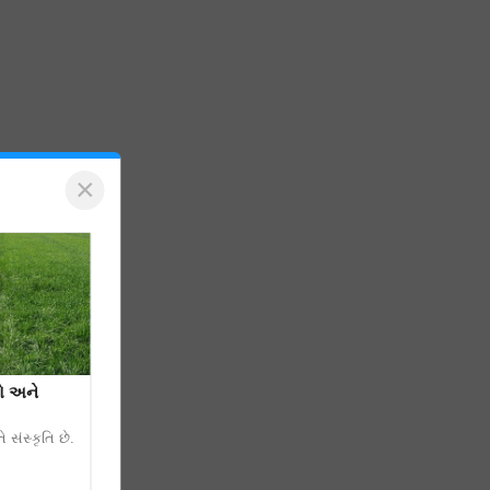
×
રો અને
 સંસ્કૃતિ છે.