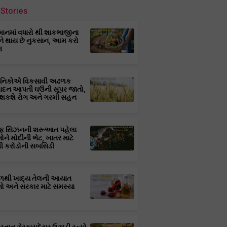
Stories
માનમાં વધારો થી શાકભાજીના
ને થાય છે નુકસાન, આમ કરો
ણ
્ઞાનિકોએ વિકસાવી અઢળક
પાદન આપતી ઘઉંની સૂપર જાતો,
 શકશે રોગ અને ગરમી સહન
ફ સિઝનની શરૂઆત પહેલા
તોને મોદીની ભેટ, ખાતર માટે
 કરોડોની સબસિડી
ાળથી ખાદ્ય તેલની આયાત
તો અને સરકાર માટે સમસ્યા