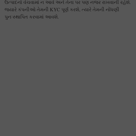
ઉત્પાદનો વેચવામાં ન આવે અને તેના પર પણ નજર રાખવાની રહેશે.
જ્યારે કંપનીઓ તેમની KYC પૂર્ણ કરશે, ત્યારે તેમની નોંધણી
પુનઃસ્થાપિત કરવામાં આવશે.