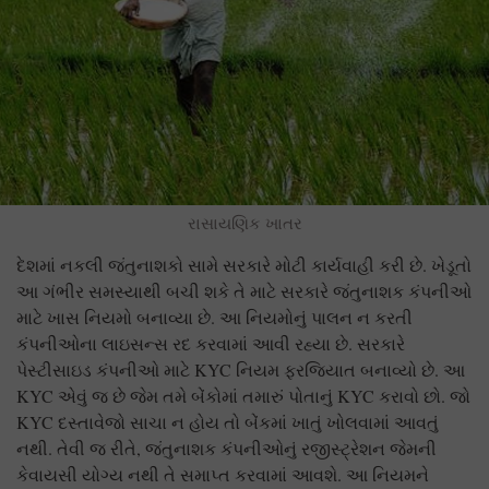
રાસાયણિક ખાતર
દેશમાં નકલી જંતુનાશકો સામે સરકારે મોટી કાર્યવાહી કરી છે. ખેડૂતો
આ ગંભીર સમસ્યાથી બચી શકે તે માટે સરકારે જંતુનાશક કંપનીઓ
માટે ખાસ નિયમો બનાવ્યા છે. આ નિયમોનું પાલન ન કરતી
કંપનીઓના લાઇસન્સ રદ કરવામાં આવી રહ્યા છે. સરકારે
પેસ્ટીસાઇડ કંપનીઓ માટે KYC નિયમ ફરજિયાત બનાવ્યો છે. આ
KYC એવું જ છે જેમ તમે બેંકોમાં તમારું પોતાનું KYC કરાવો છો. જો
KYC દસ્તાવેજો સાચા ન હોય તો બેંકમાં ખાતું ખોલવામાં આવતું
નથી. તેવી જ રીતે, જંતુનાશક કંપનીઓનું રજીસ્ટ્રેશન જેમની
કેવાયસી યોગ્ય નથી તે સમાપ્ત કરવામાં આવશે. આ નિયમને