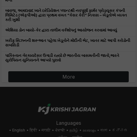
મળી
બાવળા, અમદાવાદ ખાતે ઇરેડિયેશન પ્લાન્ટથી નવપૂર્ણા ફાર્મર પ્રોડ્યૂસર કંપની
લિમિટેડ (એફપીઓ) દ્વારા પ્રથમ વખત “કેસર કેરી” નિકાસ – ખેડૂતોએ વ્યક્ત
કરી ખુશી
એશિયા ડોન બાયો-કેર દ્વારા તાલીમ વર્કશોપનું આયોજન કરવામાં આવ્યું
ખરીફ સિઝનની શરૂઆત પહેલા ખેડૂતોને મોદીની ભેટ, ખાતર માટે આપી કરોડોની
સબસિડી
પાકિસ્તાન ગેરકાયદેસર ઉગાડી રહ્યો છે ભારતીય બાસમતીની જાતો,ભારતે
યુરોપિયન યુનિયનને આપ્યો પુરાવો
More
Languages
English
हिंदी
मराठी
ਪੰਜਾਬੀ
தமிழ்
മലയാളം
বাংলা
ಕನ್ನಡ