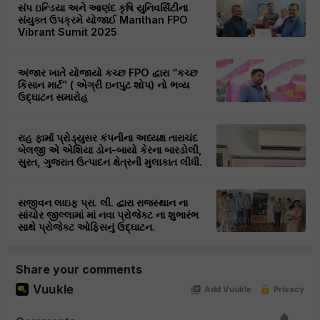
સંપ ઇન્ડિયા અને આણંદ કૃષિ યુનિવર્સિટીના
સંયુક્ત ઉપક્રમે યોજાઈ Manthan FPO
Vibrant Sumit 2025
અંજાર ખાતે યોજાયો કચ્છ FPO દ્વારા “કચ્છ
કિસાન માર્ટ” ( એગ્રી ઇનપુટ શોપ) નો ભવ્ય
ઉદ્ઘાટન સમારોહ
રાહ ફાર્મા પ્રોડ્યુસર કંપનીના અધ્યક્ષ તારાચંદ
બેલજી એ એશિયા ડોન-બાયો કેરના બારડોલી,
સુરત, ગુજરાત ઉત્પાદન ક્ષેત્રની મુલાકાત લીધી.
સજીવન લાઇફ પ્રા. લી. દ્વારા રાજસ્થાન ના
સાંચોર જીલ્લામાં માં નવા પ્રોજેક્ટ ના શુભારંભ
સાથે પ્રોજેક્ટ ઓફિસનું ઉદ્ઘાટન.
Share your comments