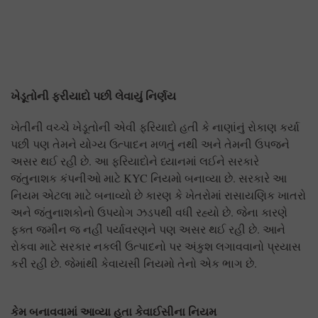
ખેડૂતોની ફરીયાદો પછી લેવાયું નિર્ણય
ખેતીની વચ્ચે ખેડૂતોની એવી ફરિયાદો હતી કે નાણાંનું રોકાણ કર્યા
પછી પણ તેમને યોગ્ય ઉત્પાદન મળતું નથી અને તેમની ઉપજને
અસર થઈ રહી છે. આ ફરિયાદોને ધ્યાનમાં લઈને સરકારે
જંતુનાશક કંપનીઓ માટે KYC નિયમો બનાવ્યા છે. સરકારે આ
નિયમ એટલા માટે બનાવ્યો છે કારણ કે ખેતરોમાં રાસાયણિક ખાતરો
અને જંતુનાશકોનો ઉપયોગ ઝડપથી વધી રહ્યો છે. જેના કારણે
ફક્ત જમીન જ નહીં પર્યાવરણને પણ અસર થઈ રહી છે. આને
રોકવા માટે સરકાર નકલી ઉત્પાદનો પર અંકુશ લગાવવાનો પ્રયાસ
કરી રહી છે. જેમાંથી કેવાયસી નિયમો તેનો એક ભાગ છે.
કેમ બનાવવામાં આવ્યા હતા કેવાઈસીના નિયમ