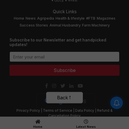
ଓଡିଆ
অসমীয়া
Quick Links
Home
News
Agripedia
Health & lifestyle
#FTB
Magazines
Success Stories
Animal Husbandry
Farm Machinery
Subscribe to our Newsletter and get handpicked
updates!
Subscribe
Back
Privacy Policy
|
Terms of Service
|
Data Policy
|
Refund &
Cancellation Policy
CopyRight - 2020 Krishi Jagran Media Group. All Rights Reserved.
Home
Latest News