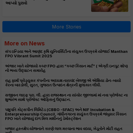
આપ્યો પુરાવો
More Stories
More on News
સંપ ઇન્ડિયા અને આણંદ કૃષિ યુનિવર્સિટીના સંયુક્ત ઉપક્રમે યોજાઈ Manthan
FPO Vibrant Sumit 2025
અંજાર ખાતે યોજાયો કચ્છ FPO દ્વારા “કચ્છ કિસાન માર્ટ” ( એગ્રી ઇનપુટ શોપ)
નો ભવ્ય ઉદ્ઘાટન સમારોહ
રાહ ફાર્મા પ્રોડ્યુસર કંપનીના અધ્યક્ષ તારાચંદ બેલજી એ એશિયા ડોન-બાયો
કેરના બારડોલી, સુરત, ગુજરાત ઉત્પાદન ક્ષેત્રની મુલાકાત લીધી.
સજીવન લાઇફ પ્રા. લી. દ્વારા રાજસ્થાન ના સાંચોર જીલ્લામાં માં નવા પ્રોજેક્ટ ના
શુભારંભ સાથે પ્રોજેક્ટ ઓફિસનું ઉદ્ઘાટન.
પશુપતિ કોટ્સપીન લિમિટેડ (CBBO -SFAC) અને NIF Incubation &
Enterpreneurship Council, ગાંધીનગરના સયુંકત ઉપક્રમે જંબુસર કિસાન
FPO ખાતે યોજાયું દાળ મિલ મશીનનું ડેમોસ્ટ્રેશન
બજાર હસ્તક્ષેપ યોજનાને કારણે લાલ મરચાના ભાવ વધ્યા, ખેડૂતોને મોટી રાહત