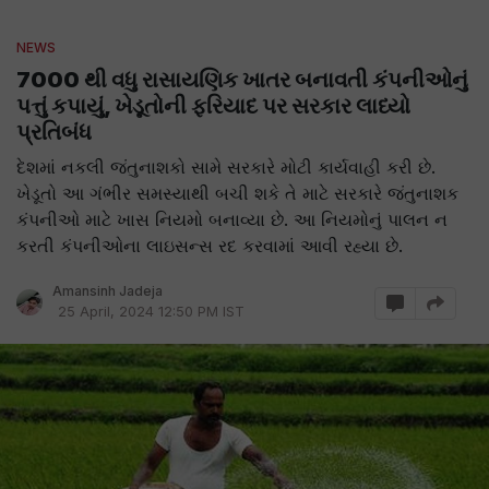
NEWS
7000 થી વધુ રાસાયણિક ખાતર બનાવતી કંપનીઓનું
પત્તું કપાયું, ખેડૂતોની ફરિયાદ પર સરકાર લાધ્યો
પ્રતિબંધ
દેશમાં નકલી જંતુનાશકો સામે સરકારે મોટી કાર્યવાહી કરી છે.
ખેડૂતો આ ગંભીર સમસ્યાથી બચી શકે તે માટે સરકારે જંતુનાશક
કંપનીઓ માટે ખાસ નિયમો બનાવ્યા છે. આ નિયમોનું પાલન ન
કરતી કંપનીઓના લાઇસન્સ રદ કરવામાં આવી રહ્યા છે.
Amansinh Jadeja
25 April, 2024 12:50 PM IST