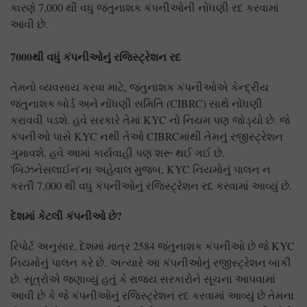
કારણે 7,000 થી વધુ જંતુનાશક કંપનીઓની નોંધણી રદ કરવામાં
આવી છે.
7000થી વધું કંપનીઓનું રજિસ્ટ્રેશન રદ
તેમનો વ્યવસાય કરવા માટે, જંતુનાશક કંપનીઓએ કેન્દ્રીય
જંતુનાશક બોર્ડ અને નોંધણી સમિતિ (CIBRC) સાથે નોંધણી
કરાવવી પડશે. હવે સરકારે તેમાં KYC નો નિયમ પણ જોડ્યો છે. જે
કંપનીઓ પાસે KYC નથી તેઓ CIBRCમાંથી તેમનું રજીસ્ટ્રેશન
ગુમાવશે. હવે આમાં કાર્યવાહી પણ શરૂ થઈ ગઈ છે.
'બિઝનેસલાઈન'ના અહેવાલ મુજબ, KYC નિયમોનું પાલન ન
કરતી 7,000 થી વધુ કંપનીઓનું રજિસ્ટ્રેશન રદ કરવામાં આવ્યું છે.
દેશમાં કેટલી કંપનીઓ છે
?
રિપોર્ટ અનુસાર, દેશમાં માત્ર 2584 જંતુનાશક કંપનીઓ છે જે KYC
નિયમોનું પાલન કરે છે. અત્યારે આ કંપનીઓનું રજીસ્ટ્રેશન બાકી
છે. સૂત્રોએ જણાવ્યું હતું કે રાજ્ય સરકારોને સૂચના આપવામાં
આવી છે કે જે કંપનીઓનું રજિસ્ટ્રેશન રદ કરવામાં આવ્યું છે તેમના