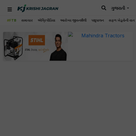
ગુજરાતી
#FTB
સમાચાર
એગ્રિપીડિયા
આરોગ્ય જીવનશૈલી
પશુપાલન
સફળ ખેડૂતોની વાત