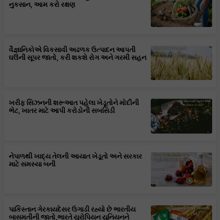
નુકસાન, આમ કરો રક્ષણ
વૈજ્ઞાનિકોએ વિકસાવી અઢળક ઉત્પાદન આપતી
ઘઉંની સૂપર જાતો, કરી શકશે રોગ અને ગરમી સહન
ખરીફ સિઝનની શરૂઆત પહેલા ખેડૂતોને મોદીની
ભેટ, ખાતર માટે આપી કરોડોની સબસિડી
નેપાળથી ખાદ્ય તેલની આયાત ખેડૂતો અને સરકાર
માટે સમસ્યા બની
પાકિસ્તાન ગેરકાયદેસર ઉગાડી રહ્યો છે ભારતીય
બાસમતીની જાતો,ભારતે યુરોપિયન યુનિયનને