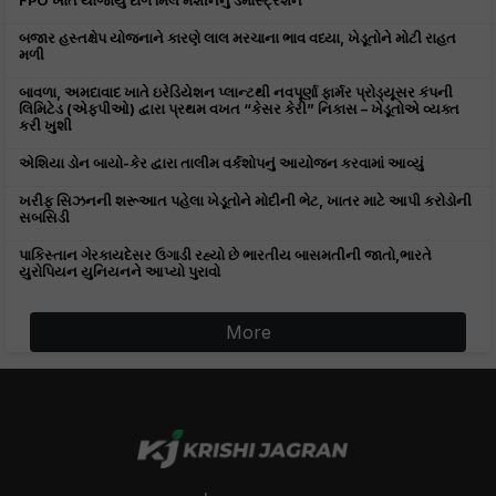
FPO ખાતે યોજાયું દાળ મિલ મશીનનું ડેમોસ્ટ્રેશન
બજાર હસ્તક્ષેપ યોજનાને કારણે લાલ મરચાના ભાવ વધ્યા, ખેડૂતોને મોટી રાહત
મળી
બાવળા, અમદાવાદ ખાતે ઇરેડિયેશન પ્લાન્ટથી નવપૂર્ણા ફાર્મર પ્રોડ્યૂસર કંપની
લિમિટેડ (એફપીઓ) દ્વારા પ્રથમ વખત “કેસર કેરી” નિકાસ – ખેડૂતોએ વ્યક્ત
કરી ખુશી
એશિયા ડોન બાયો-કેર દ્વારા તાલીમ વર્કશોપનું આયોજન કરવામાં આવ્યું
ખરીફ સિઝનની શરૂઆત પહેલા ખેડૂતોને મોદીની ભેટ, ખાતર માટે આપી કરોડોની
સબસિડી
પાકિસ્તાન ગેરકાયદેસર ઉગાડી રહ્યો છે ભારતીય બાસમતીની જાતો,ભારતે
યુરોપિયન યુનિયનને આપ્યો પુરાવો
More