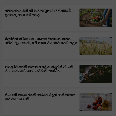
તાપમાનમાં વધારો થી શાકભાજીના પાકને થાય છે
નુકસાન, આમ કરો રક્ષણ
વૈજ્ઞાનિકોએ વિકસાવી અઢળક ઉત્પાદન આપતી
ઘઉંની સૂપર જાતો, કરી શકશે રોગ અને ગરમી સહન
ખરીફ સિઝનની શરૂઆત પહેલા ખેડૂતોને મોદીની
ભેટ, ખાતર માટે આપી કરોડોની સબસિડી
નેપાળથી ખાદ્ય તેલની આયાત ખેડૂતો અને સરકાર
માટે સમસ્યા બની