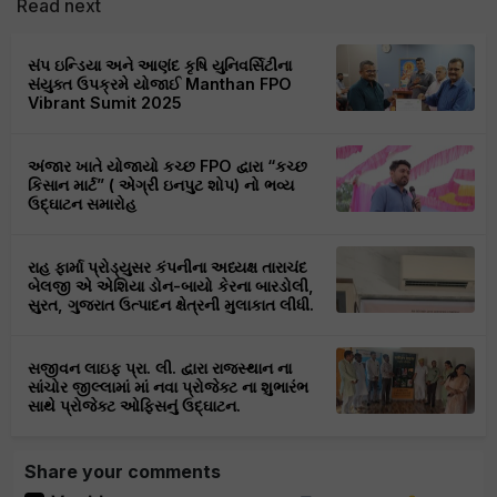
Read next
સંપ ઇન્ડિયા અને આણંદ કૃષિ યુનિવર્સિટીના
સંયુક્ત ઉપક્રમે યોજાઈ Manthan FPO
Vibrant Sumit 2025
અંજાર ખાતે યોજાયો કચ્છ FPO દ્વારા “કચ્છ
કિસાન માર્ટ” ( એગ્રી ઇનપુટ શોપ) નો ભવ્ય
ઉદ્ઘાટન સમારોહ
રાહ ફાર્મા પ્રોડ્યુસર કંપનીના અધ્યક્ષ તારાચંદ
બેલજી એ એશિયા ડોન-બાયો કેરના બારડોલી,
સુરત, ગુજરાત ઉત્પાદન ક્ષેત્રની મુલાકાત લીધી.
સજીવન લાઇફ પ્રા. લી. દ્વારા રાજસ્થાન ના
સાંચોર જીલ્લામાં માં નવા પ્રોજેક્ટ ના શુભારંભ
સાથે પ્રોજેક્ટ ઓફિસનું ઉદ્ઘાટન.
Share your comments