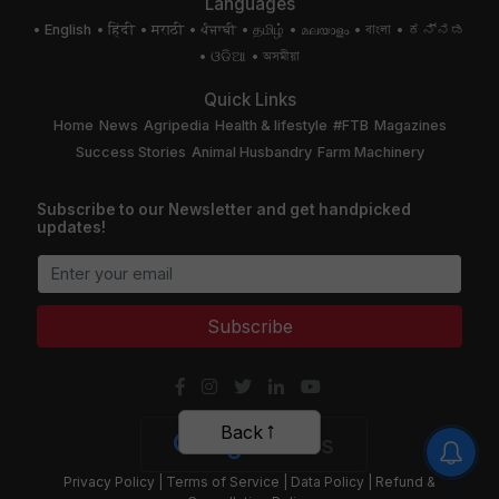
Languages
English
हिंदी
मराठी
ਪੰਜਾਬੀ
தமிழ்
മലയാളം
বাংলা
ಕನ್ನಡ
ଓଡିଆ
অসমীয়া
Quick Links
Home
News
Agripedia
Health & lifestyle
#FTB
Magazines
Success Stories
Animal Husbandry
Farm Machinery
Subscribe to our Newsletter and get handpicked
updates!
Subscribe
Back
Privacy Policy
|
Terms of Service
|
Data Policy
|
Refund &