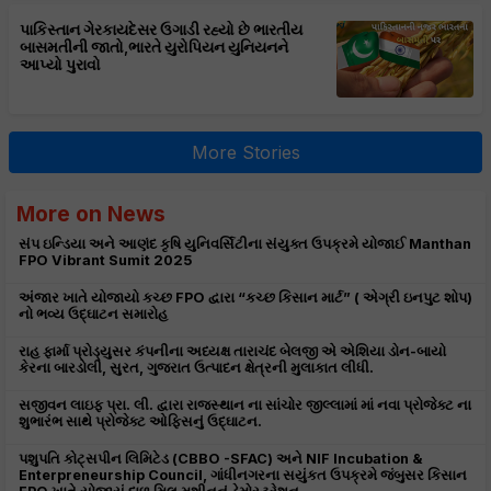
પાકિસ્તાન ગેરકાયદેસર ઉગાડી રહ્યો છે ભારતીય
બાસમતીની જાતો,ભારતે યુરોપિયન યુનિયનને
આપ્યો પુરાવો
More Stories
More on News
સંપ ઇન્ડિયા અને આણંદ કૃષિ યુનિવર્સિટીના સંયુક્ત ઉપક્રમે યોજાઈ Manthan
FPO Vibrant Sumit 2025
અંજાર ખાતે યોજાયો કચ્છ FPO દ્વારા “કચ્છ કિસાન માર્ટ” ( એગ્રી ઇનપુટ શોપ)
નો ભવ્ય ઉદ્ઘાટન સમારોહ
રાહ ફાર્મા પ્રોડ્યુસર કંપનીના અધ્યક્ષ તારાચંદ બેલજી એ એશિયા ડોન-બાયો
કેરના બારડોલી, સુરત, ગુજરાત ઉત્પાદન ક્ષેત્રની મુલાકાત લીધી.
સજીવન લાઇફ પ્રા. લી. દ્વારા રાજસ્થાન ના સાંચોર જીલ્લામાં માં નવા પ્રોજેક્ટ ના
શુભારંભ સાથે પ્રોજેક્ટ ઓફિસનું ઉદ્ઘાટન.
પશુપતિ કોટ્સપીન લિમિટેડ (CBBO -SFAC) અને NIF Incubation &
Enterpreneurship Council, ગાંધીનગરના સયુંકત ઉપક્રમે જંબુસર કિસાન