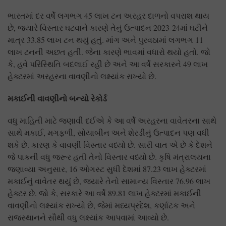
ભારતમાં દર વર્ષે લગભગ 45 લાખ ટન અરહર દાળનો વપરાશ થાય
છે, જ્યારે વિસ્તાર ઘટવાને કારણે તેનું ઉત્પાદન 2023-24માં ઘટીને
માત્ર 33.85 લાખ ટન થયું હતું. માંગ અને પુરવઠામાં લગભગ 11
લાખ ટનની અછત હતી. જેના કારણે ભાવમાં વધારો થયો હતો. જો
કે, હવે પરિસ્થિતિ બદલાઈ રહી છે અને આ વર્ષે સરકારને 49 લાખ
હેક્ટરમાં અરહરના વાવણીનો લક્ષ્યાંક રાખ્યો છે.
મકાઈની વાવણીનો બન્યો રેકોર્ડ
વધુ માહિતી માટે જણાવી દઈએ કે આ વર્ષે અરહરના વાવેતરના સાથે
સાથે મકાઈ, મગફળી, સોયાબીન અને શેરડીનું ઉત્પાદન પણ વધી
શકે છે. કારણ કે વાવણી વિસ્તાર વધ્યો છે. સારી વાત એ છે કે દેશને
જે પાકની વધુ જરૂર હતી તેનો વિસ્તાર વધ્યો છે. કૃષિ મંત્રાલયના
જણાવ્યા અનુસાર, 16 ઓગસ્ટ સુધી દેશમાં 87.23 લાખ હેક્ટરમાં
મકાઈનું વાવેતર થયું છે, જ્યારે તેનો સામાન્ય વિસ્તાર 76.96 લાખ
હેક્ટર છે. જો કે, સરકારે આ વર્ષે 89.81 લાખ હેક્ટરમાં મકાઈની
વાવણીનો લક્ષ્યાંક રાખ્યો છે, જેમાં મધ્યપ્રદેશ, કર્ણાટક અને
રાજસ્થાનને સૌથી વધુ લક્ષ્યાંક આપવામાં આવ્યો છે.