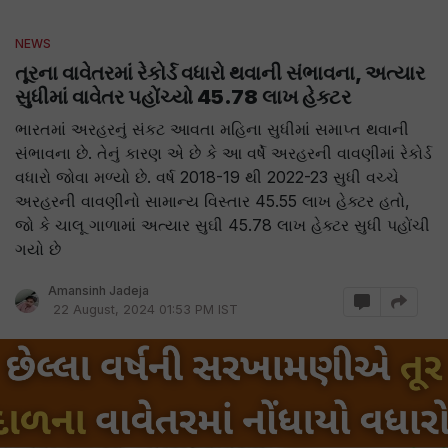
NEWS
તૂરના વાવેતરમાં રેકોર્ડ વધારો થવાની સંભાવના, અત્યાર
સુધીમાં વાવેતર પહોંચ્યો 45.78 લાખ હેક્ટર
ભારતમાં અરહરનું સંકટ આવતા મહિના સુધીમાં સમાપ્ત થવાની
સંભાવના છે. તેનું કારણ એ છે કે આ વર્ષે અરહરની વાવણીમાં રેકોર્ડ
વધારો જોવા મળ્યો છે. વર્ષ 2018-19 થી 2022-23 સુધી વચ્ચે
અરહરની વાવણીનો સામાન્ય વિસ્તાર 45.55 લાખ હેક્ટર હતો,
જો કે ચાલૂ ગાળામાં અત્યાર સુઘી 45.78 લાખ હેક્ટર સુધી પહોંચી
ગયો છે
Amansinh Jadeja
22 August, 2024 01:53 PM IST