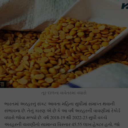
તૂર દાળના વાવેતરમાં વધારો
ભારતમાં અરહરનું સંકટ આવતા મહિના સુધીમાં સમાપ્ત થવાની
સંભાવના છે. તેનું કારણ એ છે કે આ વર્ષે અરહરની વાવણીમાં રેકોર્ડ
વધારો જોવા મળ્યો છે. વર્ષ 2018-19 થી 2022-23 સુધી વચ્ચે
અરહરની વાવણીનો સામાન્ય વિસ્તાર 45.55 લાખ હેક્ટર હતો, જો