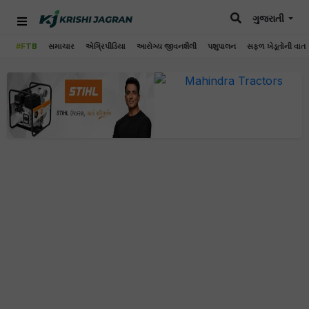
ગુજરાતી
#FTB
સમાચાર
એગ્રિપીડિયા
આરોગ્ય જીવનશૈલી
પશુપાલન
સફળ ખેડૂતોની વાત