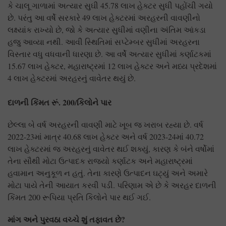
કે ચાલૂ ગાળામાં અત્યાર સુઘી 45.78 લાખ હેક્ટર સુધી પહોંચી ગયો
છે. પરંતુ આ વર્ષે સરકારે 49 લાખ હેક્ટરમાં અરહરની વાવણીનો
લક્ષ્યાંક રાખ્યો છે, જો કે અત્યાર સુધીમાં વણીના અંતિમ આંકડા
હજુ આવ્યા નથી. આવી સ્થિતિમાં સપ્ટેમ્બર સુધીમાં અરહરના
વિસ્તાર વધુ વધવાની ધારણા છે. આ વર્ષે અત્યાર સુધીમાં કર્ણાટકમાં
15.67 લાખ હેક્ટર, મહારાષ્ટ્રમાં 12 લાખ હેક્ટર અને મધ્ય પ્રદેશમાં
4 લાખ હેક્ટરમાં અરહરનું વાવેતર થયું છે.
દાળની કિંમત રૂં. 200
/
કિલોને પાર
છેલ્લા બે વર્ષ અરહરની વાવણી માટે ખૂબ જ ખરાબ રહ્યા છે. વર્ષ
2022-23માં માત્ર 40.68 લાખ હેક્ટર અને વર્ષ 2023-24માં 40.72
લાખ હેક્ટરમાં જ અરહરનું વાવેતર થઈ શક્યું, કારણ કે બંને વર્ષોમાં
તેના સૌથી મોટા ઉત્પાદક રાજ્યો કર્ણાટક અને મહારાષ્ટ્રમાં
હવામાન અનુકૂળ ન હતું. તેના કારણે ઉત્પાદન ઘટ્યું અને અમારે
મોટા પાયે તેની આયાત કરવી પડી. પરિણામ એ છે કે અરહર દાળની
કિંમત 200 રૂપિયા પ્રતિ કિલોને પાર થઈ ગઈ.
માંગ અને પુરવઠા વચ્ચે શું તફાવત છે?