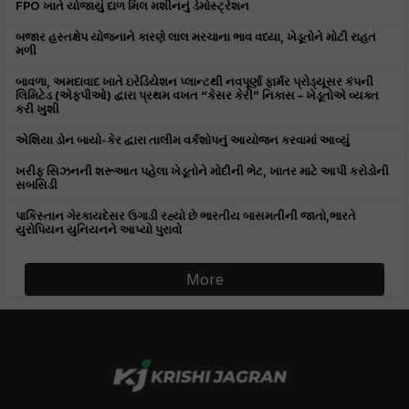
FPO ખાતે યોજાયું દાળ મિલ મશીનનું ડેમોસ્ટ્રેશન
બજાર હસ્તક્ષેપ યોજનાને કારણે લાલ મરચાના ભાવ વધ્યા, ખેડૂતોને મોટી રાહત
મળી
બાવળા, અમદાવાદ ખાતે ઇરેડિયેશન પ્લાન્ટથી નવપૂર્ણા ફાર્મર પ્રોડ્યૂસર કંપની
લિમિટેડ (એફપીઓ) દ્વારા પ્રથમ વખત “કેસર કેરી” નિકાસ – ખેડૂતોએ વ્યક્ત
કરી ખુશી
એશિયા ડોન બાયો-કેર દ્વારા તાલીમ વર્કશોપનું આયોજન કરવામાં આવ્યું
ખરીફ સિઝનની શરૂઆત પહેલા ખેડૂતોને મોદીની ભેટ, ખાતર માટે આપી કરોડોની
સબસિડી
પાકિસ્તાન ગેરકાયદેસર ઉગાડી રહ્યો છે ભારતીય બાસમતીની જાતો,ભારતે
યુરોપિયન યુનિયનને આપ્યો પુરાવો
More