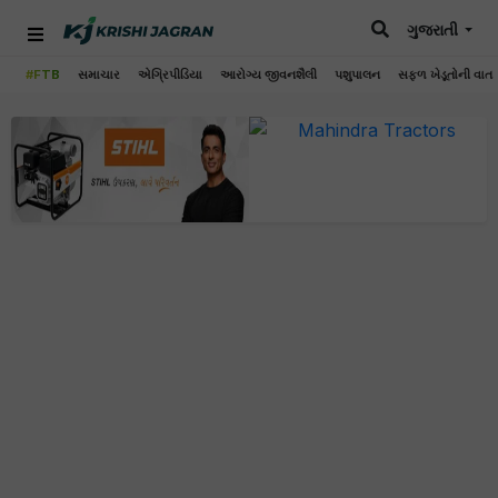
ગુજરાતી
#FTB
સમાચાર
એગ્રિપીડિયા
આરોગ્ય જીવનશૈલી
પશુપાલન
સફળ ખેડૂતોની વાત