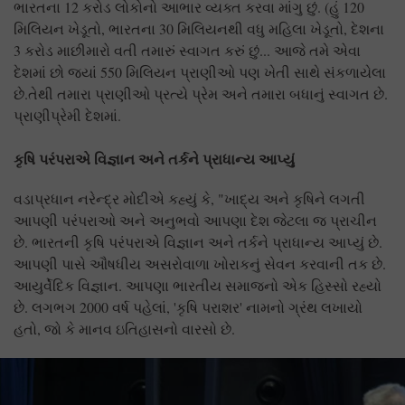
ભારતના 12 કરોડ લોકોનો આભાર વ્યક્ત કરવા માંગુ છું. (હું 120
મિલિયન ખેડૂતો, ભારતના 30 મિલિયનથી વધુ મહિલા ખેડૂતો, દેશના
3 કરોડ માછીમારો વતી તમારું સ્વાગત કરું છું... આજે તમે એવા
દેશમાં છો જ્યાં 550 મિલિયન પ્રાણીઓ પણ ખેતી સાથે સંકળાયેલા
છે.તેથી તમારા પ્રાણીઓ પ્રત્યે પ્રેમ અને તમારા બધાનું સ્વાગત છે.
પ્રાણીપ્રેમી દેશમાં.
કૃષિ પરંપરાએ વિજ્ઞાન અને તર્કને પ્રાધાન્ય આપ્યું
વડાપ્રધાન નરેન્દ્ર મોદીએ કહ્યું કે, "ખાદ્ય અને કૃષિને લગતી
આપણી પરંપરાઓ અને અનુભવો આપણા દેશ જેટલા જ પ્રાચીન
છે. ભારતની કૃષિ પરંપરાએ વિજ્ઞાન અને તર્કને પ્રાધાન્ય આપ્યું છે.
આપણી પાસે ઔષધીય અસરોવાળા ખોરાકનું સેવન કરવાની તક છે.
આયુર્વેદિક વિજ્ઞાન. આપણા ભારતીય સમાજનો એક હિસ્સો રહ્યો
છે. લગભગ 2000 વર્ષ પહેલાં, 'કૃષિ પરાશર' નામનો ગ્રંથ લખાયો
હતો, જો કે માનવ ઇતિહાસનો વારસો છે.