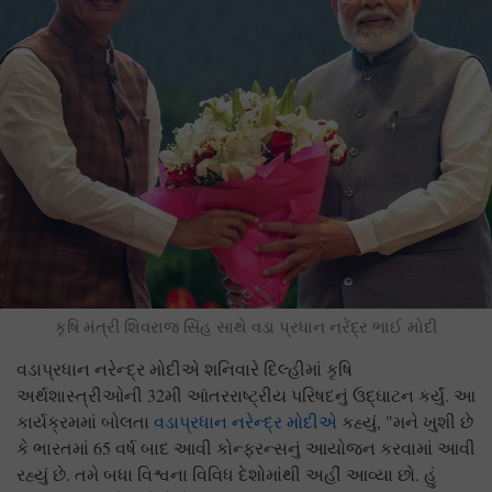
કૃષિ મંત્રી શિવરાજ સિંહ સાથે વડા પ્રધાન નરેંદ્ર ભાઈ મોદી
વડાપ્રધાન નરેન્દ્ર મોદીએ શનિવારે દિલ્હીમાં કૃષિ
અર્થશાસ્ત્રીઓની 32મી આંતરરાષ્ટ્રીય પરિષદનું ઉદ્ઘાટન કર્યું. આ
કાર્યક્રમમાં બોલતા
વડાપ્રધાન નરેન્દ્ર મોદીએ
કહ્યું, "મને ખુશી છે
કે ભારતમાં 65 વર્ષ બાદ આવી કોન્ફરન્સનું આયોજન કરવામાં આવી
રહ્યું છે. તમે બધા વિશ્વના વિવિધ દેશોમાંથી અહીં આવ્યા છો. હું