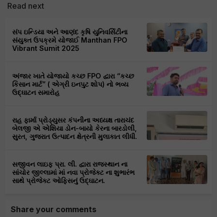
Read next
સંપ ઇન્ડિયા અને આણંદ કૃષિ યુનિવર્સિટીના
સંયુક્ત ઉપક્રમે યોજાઈ Manthan FPO
Vibrant Sumit 2025
અંજાર ખાતે યોજાયો કચ્છ FPO દ્વારા “કચ્છ
કિસાન માર્ટ” ( એગ્રી ઇનપુટ શોપ) નો ભવ્ય
ઉદ્ઘાટન સમારોહ
રાહ ફાર્મા પ્રોડ્યુસર કંપનીના અધ્યક્ષ તારાચંદ
બેલજી એ એશિયા ડોન-બાયો કેરના બારડોલી,
સુરત, ગુજરાત ઉત્પાદન ક્ષેત્રની મુલાકાત લીધી.
સજીવન લાઇફ પ્રા. લી. દ્વારા રાજસ્થાન ના
સાંચોર જીલ્લામાં માં નવા પ્રોજેક્ટ ના શુભારંભ
સાથે પ્રોજેક્ટ ઓફિસનું ઉદ્ઘાટન.
Share your comments