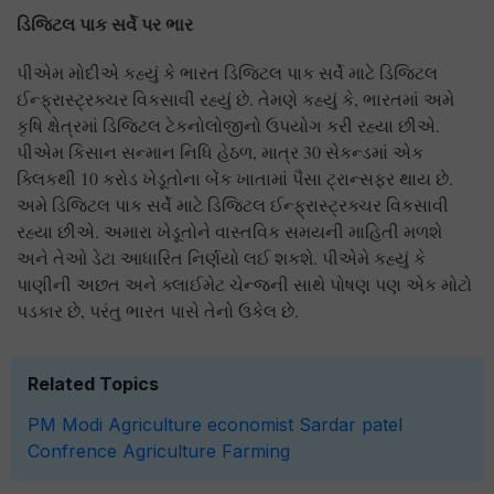
ડિજિટલ પાક સર્વે પર ભાર
પીએમ મોદીએ કહ્યું કે ભારત ડિજિટલ પાક સર્વે માટે ડિજિટલ
ઈન્ફ્રાસ્ટ્રક્ચર વિકસાવી રહ્યું છે. તેમણે કહ્યું કે, ભારતમાં અમે
કૃષિ ક્ષેત્રમાં ડિજિટલ ટેકનોલોજીનો ઉપયોગ કરી રહ્યા છીએ.
પીએમ કિસાન સન્માન નિધિ હેઠળ, માત્ર 30 સેકન્ડમાં એક
ક્લિકથી 10 કરોડ ખેડૂતોના બેંક ખાતામાં પૈસા ટ્રાન્સફર થાય છે.
અમે ડિજિટલ પાક સર્વે માટે ડિજિટલ ઈન્ફ્રાસ્ટ્રક્ચર વિકસાવી
રહ્યા છીએ. અમારા ખેડૂતોને વાસ્તવિક સમયની માહિતી મળશે
અને તેઓ ડેટા આધારિત નિર્ણયો લઈ શકશે. પીએમે કહ્યું કે
પાણીની અછત અને ક્લાઈમેટ ચેન્જની સાથે પોષણ પણ એક મોટો
પડકાર છે, પરંતુ ભારત પાસે તેનો ઉકેલ છે.
Related Topics
PM Modi
Agriculture economist
Sardar patel
Confrence
Agriculture
Farming