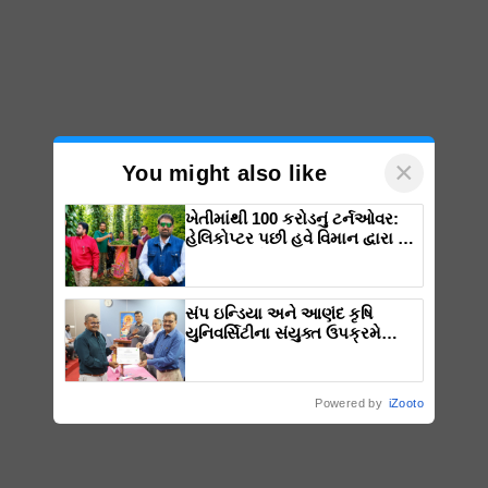
×
You might also like
ખેતીમાંથી 100 કરોડનું ટર્નઓવર:
હેલિકોપ્ટર પછી હવે વિમાન દ્વારા કૃષિ
ક્રાંતિ લાવશે ડૉ. રાજારામ ત્રિપાઠી
સંપ ઇન્ડિયા અને આણંદ કૃષિ
યુનિવર્સિટીના સંયુક્ત ઉપક્રમે
યોજાઈ Manthan FPO Vibrant
Sumit 2025
Powered by
iZooto