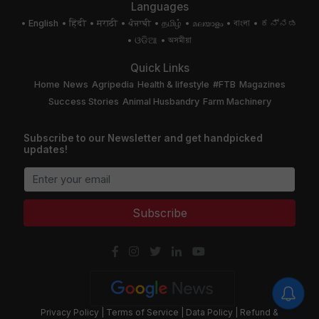
Languages
English
हिंदी
मराठी
ਪੰਜਾਬੀ
தமிழ்
മലയാളം
বাংলা
ಕನ್ನಡ
ଓଡିଆ
অসমীয়া
Quick Links
Home
News
Agripedia
Health & lifestyle
#FTB
Magazines
Success Stories
Animal Husbandry
Farm Machinery
Subscribe to our Newsletter and get handpicked
updates!
Subscribe
Privacy Policy
|
Terms of Service
|
Data Policy
|
Refund &