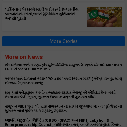
પાકિસ્તાન ગેરકાયદેસર ઉગાડી રહ્યો છે ભારતીય
બાસમતીની જાતો,ભારતે યુરોપિયન યુનિયનને
આપ્યો પુરાવો
More Stories
More on News
સંપ ઇન્ડિયા અને આણંદ કૃષિ યુનિવર્સિટીના સંયુક્ત ઉપક્રમે યોજાઈ Manthan
FPO Vibrant Sumit 2025
અંજાર ખાતે યોજાયો કચ્છ FPO દ્વારા “કચ્છ કિસાન માર્ટ” ( એગ્રી ઇનપુટ શોપ)
નો ભવ્ય ઉદ્ઘાટન સમારોહ
રાહ ફાર્મા પ્રોડ્યુસર કંપનીના અધ્યક્ષ તારાચંદ બેલજી એ એશિયા ડોન-બાયો
કેરના બારડોલી, સુરત, ગુજરાત ઉત્પાદન ક્ષેત્રની મુલાકાત લીધી.
સજીવન લાઇફ પ્રા. લી. દ્વારા રાજસ્થાન ના સાંચોર જીલ્લામાં માં નવા પ્રોજેક્ટ ના
શુભારંભ સાથે પ્રોજેક્ટ ઓફિસનું ઉદ્ઘાટન.
પશુપતિ કોટ્સપીન લિમિટેડ (CBBO -SFAC) અને NIF Incubation &
Enterpreneurship Council, ગાંધીનગરના સયુંકત ઉપક્રમે જંબુસર કિસાન