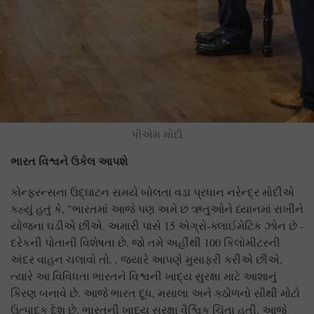
પીએમ મોદી
ભારત વિશ્વને ઉકેલ આપશે
કોન્ફરન્સના ઉદ્ઘાટન સમયે બોલતા વડા પ્રધાન નરેન્દ્ર મોદીએ
કહ્યું હતું કે, "ભારતમાં આજે પણ અમે છ ઋતુઓને ધ્યાનમાં રાખીને
યોજના ઘડીએ છીએ. અમારી પાસે 15 એગ્રો-ક્લાઈમેટિક ઝોન છે -
દરેકની પોતાની વિશેષતા છે. જો તમે અહીંથી 100 કિલોમીટરની
અંદર વાહન ચલાવો તો. , જ્યારે આપણે મુસાફરી કરીએ છીએ,
ત્યારે આ વિવિધતા ભારતને વિશ્વની ખાદ્ય સુરક્ષા માટે આશાનું
કિરણ બનાવે છે. આજે ભારત દૂધ, મસાલા અને કઠોળનો સૌથી મોટો
ઉત્પાદક દેશ છે, ભારતની ખાદ્ય સુરક્ષા વૈશ્વિક ચિંતા હતી, આજે