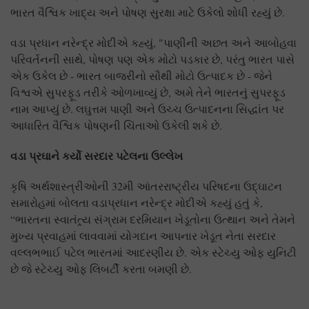
ભારત વૈશ્વિક ખાદ્ય અને પોષણ સુરક્ષા માટે ઉકેલો શોધી રહ્યું છે.
વડા પ્રધાન નરેન્દ્ર મોદીએ કહ્યું, "પાણીની અછત અને આબોહવા
પરિવર્તનની સાથે, પોષણ પણ એક મોટો પડકાર છે, પરંતુ ભારત પાસે
એક ઉકેલ છે - ભારત બાજરીનો સૌથી મોટો ઉત્પાદક છે - જેને
વિશ્વએ સુપરફૂડ તરીકે ઓળખાવ્યું છે, અમે તેને ભારતનું સુપરફૂડ
નામ આપ્યું છે. લઘુત્તમ પાણી અને ઉચ્ચ ઉત્પાદનના સિદ્ધાંત પર
આધારિત વૈશ્વિક પોષણની ચિંતાઓ ઉકેલી શકે છે.
વડા પ્રઘાને કર્યો સરદાર પટેલના ઉલ્લેખ
કૃષિ અર્થશાસ્ત્રીઓની 32મી આંતરરાષ્ટ્રીય પરિષદના ઉદ્ઘાટન
સમારોહમાં બોલતા વડાપ્રધાન નરેન્દ્ર મોદીએ કહ્યું હતું કે,
“ભારતના સ્વાતંત્ર્ય સંગ્રામ દરમિયાન ખેડૂતોના ઉત્થાન અને તેમને
મુખ્ય પ્રવાહમાં લાવવામાં યોગદાન આપનાર ખેડૂત નેતા સરદાર
વલ્લભભાઈ પટેલ ભારતમાં આદરણીય છે. એક સ્ટેચ્યુ ઓફ યુનિટી
છે જે સ્ટેચ્યુ ઓફ લિબર્ટી કરતા બમણી છે.