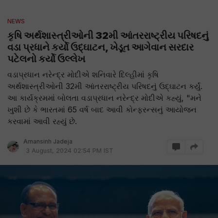
NEWS
કૃષિ અર્થશાસ્ત્રીઓની 32મી આંતરરાષ્ટ્રીય પરિષદનું
વડા પ્રધાને કર્યો ઉદ્ઘાટન, ખેડૂત આગેવાન સરદાર
પટેલનો કર્યો ઉલ્લેખ
વડાપ્રધાન નરેન્દ્ર મોદીએ શનિવારે દિલ્હીમાં કૃષિ
અર્થશાસ્ત્રીઓની 32મી આંતરરાષ્ટ્રીય પરિષદનું ઉદ્ઘાટન કર્યું.
આ કાર્યક્રમમાં બોલતા વડાપ્રધાન નરેન્દ્ર મોદીએ કહ્યું, "મને
ખુશી છે કે ભારતમાં 65 વર્ષ બાદ આવી કોન્ફરન્સનું આયોજન
કરવામાં આવી રહ્યું છે.
Amansinh Jadeja
3 August, 2024 02:54 PM IST