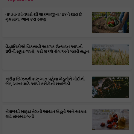
તાપમાનમાં વધારો થી શાકભાજીના પાકને થાય છે
નુકસાન, આમ કરો રક્ષણ
વૈજ્ઞાનિકોએ વિકસાવી અઢળક ઉત્પાદન આપતી
ઘઉંની સૂપર જાતો, કરી શકશે રોગ અને ગરમી સહન
ખરીફ સિઝનની શરૂઆત પહેલા ખેડૂતોને મોદીની
ભેટ, ખાતર માટે આપી કરોડોની સબસિડી
નેપાળથી ખાદ્ય તેલની આયાત ખેડૂતો અને સરકાર
માટે સમસ્યા બની