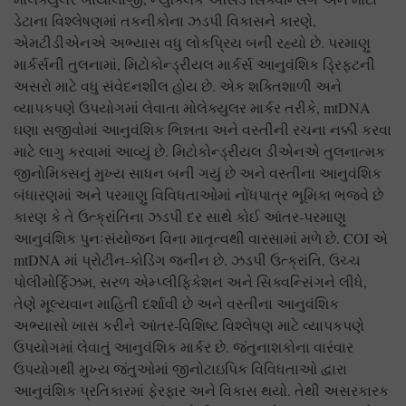
ડેટાના વિશ્લેષણમાં તકનીકોના ઝડપી વિકાસને કારણે,
એમટીડીએનએ અભ્યાસ વધુ લોકપ્રિય બની રહ્યો છે. પરમાણુ
માર્કર્સની તુલનામાં, મિટોકોન્ડ્રીયલ માર્કર્સ આનુવંશિક ડ્રિફ્ટની
અસરો માટે વધુ સંવેદનશીલ હોય છે. એક શક્તિશાળી અને
વ્યાપકપણે ઉપયોગમાં લેવાતા મોલેક્યુલર માર્કર તરીકે, mtDNA
ઘણા સજીવોમાં આનુવંશિક ભિન્નતા અને વસ્તીની રચના નક્કી કરવા
માટે લાગુ કરવામાં આવ્યું છે. મિટોકોન્ડ્રીયલ ડીએનએ તુલનાત્મક
જીનોમિક્સનું મુખ્ય સાધન બની ગયું છે અને વસ્તીના આનુવંશિક
બંધારણમાં અને પરમાણુ વિવિધતાઓમાં નોંધપાત્ર ભૂમિકા ભજવે છે
કારણ કે તે ઉત્ક્રાંતિના ઝડપી દર સાથે કોઈ આંતર-પરમાણુ
આનુવંશિક પુનઃસંયોજન વિના માતૃત્વથી વારસામાં મળે છે. COI એ
mtDNA માં પ્રોટીન-કોડિંગ જનીન છે. ઝડપી ઉત્ક્રાંતિ, ઉચ્ચ
પોલીમોર્ફિઝમ, સરળ એમ્પ્લીફિકેશન અને સિક્વન્સિંગને લીધે,
તેણે મૂલ્યવાન માહિતી દર્શાવી છે અને વસ્તીના આનુવંશિક
અભ્યાસો ખાસ કરીને આંતર-વિશિષ્ટ વિશ્લેષણ માટે વ્યાપકપણે
ઉપયોગમાં લેવાતું આનુવંશિક માર્કર છે. જંતુનાશકોના વારંવાર
ઉપયોગથી મુખ્ય જંતુઓમાં જીનોટાઇપિક વિવિધતાઓ દ્વારા
આનુવંશિક પ્રતિકારમાં ફેરફાર અને વિકાસ થયો. તેથી અસરકારક