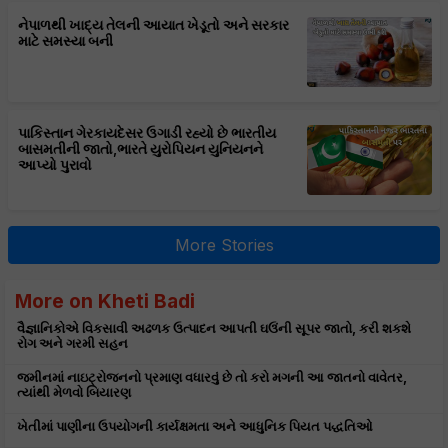
નેપાળથી ખાદ્ય તેલની આયાત ખેડૂતો અને સરકાર
માટે સમસ્યા બની
પાકિસ્તાન ગેરકાયદેસર ઉગાડી રહ્યો છે ભારતીય
બાસમતીની જાતો,ભારતે યુરોપિયન યુનિયનને
આપ્યો પુરાવો
More Stories
More on Kheti Badi
વૈજ્ઞાનિકોએ વિકસાવી અઢળક ઉત્પાદન આપતી ઘઉંની સૂપર જાતો, કરી શકશે
રોગ અને ગરમી સહન
જમીનમાં નાઇટ્રોજનનો પ્રમાણ વધારવું છે તો કરો મગની આ જાતનો વાવેતર,
ત્યાંથી મેળવો બિયારણ
ખેતીમાં પાણીના ઉપયોગની કાર્યક્ષમતા અને આધુનિક પિયત પદ્ધતિઓ