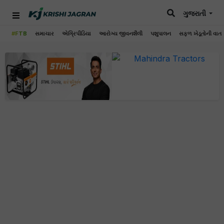
ગુજરાતી
#FTB
સમાચાર
એગ્રિપીડિયા
આરોગ્ય જીવનશૈલી
પશુપાલન
સફળ ખેડૂતોની વાત