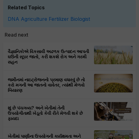
Related Topics
DNA
Agriculture
Fertilizer
Biologist
Read next
વૈજ્ઞાનિકોએ વિકસાવી અઢળક ઉત્પાદન આપતી
ઘઉંની સૂપર જાતો, કરી શકશે રોગ અને ગરમી
સહન
જમીનમાં નાઇટ્રોજનનો પ્રમાણ વધારવું છે તો
કરો મગની આ જાતનો વાવેતર, ત્યાંથી મેળવો
બિયારણ
શું છે પંચગવ્ય? અને ખેતીમાં તેની
ઉપયોગીતાથી ખેડૂતો કેવી રીતે મેળવી શકે છે
ફાયદા
ખેતીમાં પાણીના ઉપયોગની કાર્યક્ષમતા અને