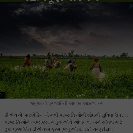
જંતુઓની પ્રજાતિની ઓળખ આમજ કરો
ડીએનએ બારકોડિંગ એ નવી પ્રજાતિઓની શોધની સુવિધા ઉપરાંત
પ્રજાતિઓને અજાણ્યા નમુનાઓને ઓળખવા અને સોંપવા માટે
ટૂંકા પ્રમાણિત ડીએનએ ક્રમ (જંતુઓમાં, મિટોકોન્ડ્રીયલ