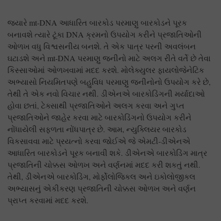
જ્યારે mt-DNA આધારિત બારકોડ પરમાણુ બારકોડને પૂરક
બનાવશે ત્યારે ટૂંકા DNA ક્રમનો ઉપયોગ કરીને પ્રજાતિઓની
ઓળખ વધુ વિશ્વસનીય બનશે. તે એક પાત્ર પરની અવલંબન
ઘટાડશે અને mt-DNA પરમાણુ જનીનો માટે અલગ રીતે વર્તે છે તેવા
કિસ્સાઓમાં ઓળખવામાં મદદ કરશે. મોલેક્યુલર ફાયલોજેનેટિક
અભ્યાસો નિયમિતપણે બહુવિધ પરમાણુ જનીનોનો ઉપયોગ કરે છે,
તેથી તે એક નવો વિચાર નથી. ડીએનએ બારકોડિંગની મર્યાદાઓ
હોવા છતાં, ટેક્સાથી પ્રજાતિઓને અલગ કરવા અને ગુપ્ત
પ્રજાતિઓને જાહેર કરવા માટે બારકોડિંગનો ઉપયોગ કરીને
નોંધાયેલી સફળતા નોંધપાત્ર છે. આમ, ન્યુક્લિયર બારકોડ
વિકસાવવા માટે પ્રયત્નો કરવા જોઈએ જે એમટી-ડીએનએ
આધારિત બારકોડને પૂરક બનાવી શકે. ડીએનએ બારકોડિંગ માત્ર
પ્રજાતિની ચોક્કસ ઓળખ અને વર્ણનમાં મદદ કરી શકતું નથી.
તેથી, ડીએનએ બારકોડિંગ, મોર્ફોલોજિકલ અને ઇકોલોજીકલ
અભ્યાસનું એકીકરણ પ્રજાતિની ચોક્કસ ઓળખ અને વર્ણન
પ્રાપ્ત કરવામાં મદદ કરશે.