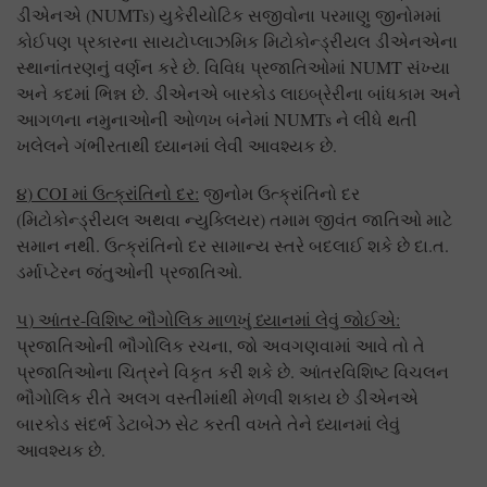
ડીએનએ (NUMTs) યુકેરીયોટિક સજીવોના પરમાણુ જીનોમમાં
કોઈપણ પ્રકારના સાયટોપ્લાઝમિક મિટોકોન્ડ્રીયલ ડીએનએના
સ્થાનાંતરણનું વર્ણન કરે છે. વિવિધ પ્રજાતિઓમાં NUMT સંખ્યા
અને કદમાં ભિન્ન છે. ડીએનએ બારકોડ લાઇબ્રેરીના બાંધકામ અને
આગળના નમુનાઓની ઓળખ બંનેમાં NUMTs ને લીધે થતી
ખલેલને ગંભીરતાથી ધ્યાનમાં લેવી આવશ્યક છે.
૪
) COI
માં ઉત્ક્રાંતિનો દર:
જીનોમ ઉત્ક્રાંતિનો દર
(મિટોકોન્ડ્રીયલ અથવા ન્યુક્લિયર) તમામ જીવંત જાતિઓ માટે
સમાન નથી. ઉત્ક્રાંતિનો દર સામાન્ય સ્તરે બદલાઈ શકે છે દા.ત.
ડર્માપ્ટેરન જંતુઓની પ્રજાતિઓ.
૫
)
આંતર-વિશિષ્ટ ભૌગોલિક માળખું ધ્યાનમાં લેવું જોઈએ:
પ્રજાતિઓની ભૌગોલિક રચના, જો અવગણવામાં આવે તો તે
પ્રજાતિઓના ચિત્રને વિકૃત કરી શકે છે. આંતરવિશિષ્ટ વિચલન
ભૌગોલિક રીતે અલગ વસ્તીમાંથી મેળવી શકાય છે ડીએનએ
બારકોડ સંદર્ભ ડેટાબેઝ સેટ કરતી વખતે તેને ધ્યાનમાં લેવું
આવશ્યક છે.