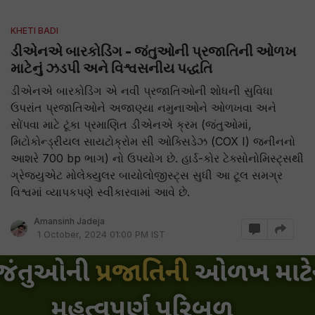
KHETI BADI
ડીએનએ બારકોડિંગ - જંતુઓની પ્રજાતિની ઓળખ
માટેનું ઝડપી અને વિશ્વસનીય પદ્ધતિ
ડીએનએ બારકોડિંગ એ નવી પ્રજાતિઓની શોધની સુવિધા
ઉપરાંત પ્રજાતિઓને અજાણ્યા નમુનાઓને ઓળખવા અને
સોંપવા માટે ટૂંકા પ્રમાણિત ડીએનએ ક્રમ (જંતુઓમાં,
મિટોકોન્ડ્રીયલ સાયટોક્રોમ સી ઓક્સિડેઝ (COX I) જનીનનો
આશરે 700 bp ભાગ) નો ઉપયોગ છે. હાર્ડ-કોર ટેક્સોનોમિસ્ટ્સથી
ગ્રેજ્યુએટ મોલેક્યુલર બાયોલોજીસ્ટ્સ સુધી આ ટૂલ સમગ્ર
વિશ્વમાં વ્યાપકપણે સ્વીકારવામાં આવે છે.
Amansinh Jadeja
1 October, 2024 01:00 PM IST