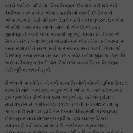
ઘટાડો થયો છે. પરિણામે, બિન-નિષ્ણાતો ઉપયોગ કરી શકે તેવી
વૈકલ્પિક અને સચોટ ઓળખ પદ્ધતિઓ જરૂરી છે. ટેક્સાને
ઓળખવા માટે મોર્ફોલોજિકલ ડેટાને બદલે મોલેક્યુલરનો ઉપયોગ
એ સૌથી આશાસ્પદ અભિગમોમાંનો એક છે, જે ઘણા
જીવવિજ્ઞાનીઓનો લાંબા સમયથી મૂળભૂત વિચાર છે. ડીએનએ
સિક્વન્સિંગ ટેક્નોલોજીમાં એડવાન્સિસે જૈવવિવિધતાનો અભ્યાસ
કરતા સંશોધકોને સરળ, ખર્ચ-અસરકારક અને ઝડપી ડીએનએ
વિશ્લેષણ કરવા સક્ષમ બનાવ્યા છે. બાયોટેકનોલોજીમાં આ પ્રગતિ,
અને વર્ગીકરણ કટોકટી પોતે ડીએનએ બારકોડિંગના નિર્માણમાં
મોટી ભૂમિકા ભજવી હતી.
ડીએનએ બારકોડિંગ એ નવી પ્રજાતિઓની શોધની સુવિધા ઉપરાંત
પ્રજાતિઓને અજાણ્યા નમુનાઓને ઓળખવા અને સોંપવા માટે
ટૂંકા પ્રમાણિત ડીએનએ ક્રમ (જંતુઓમાં, મિટોકોન્ડ્રીયલ
સાયટોક્રોમ સી ઓક્સિડેઝ (COX I) જનીનનો આશરે 700 bp
ભાગ) નો ઉપયોગ છે. હાર્ડ-કોર ટેક્સોનોમિસ્ટ્સથી ગ્રેજ્યુએટ
મોલેક્યુલર બાયોલોજીસ્ટ્સ સુધી આ ટૂલ સમગ્ર વિશ્વમાં
વ્યાપકપણે સ્વીકારવામાં આવે છે. તાજેતરના ભૂતકાળમાં,
મોલેક્યુલર બાયોલોજી, ન્યુક્લિક એસિડ સિક્વન્સિંગ અને મોટા