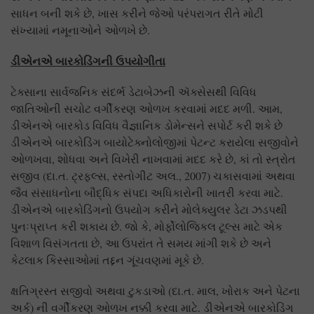
સાધન બની શકે છે, ખાસ કરીને જેઓ પરંપરાગત રીતે મોટી
સંખ્યામાં નમૂનાઓને ઓળખે છે.
ડીએનએ બારકોડિંગની ઉપયોગીતા
ટેક્સાના સાર્વજનિક સંદર્ભ ડેટાબેઝની ઍક્સેસથી વિવિધ
જાતિઓની સચોટ વર્ગીકરણ ઓળખ કરવામાં મદદ મળી. આમ,
ડીએનએ બારકોડ વિવિધ વૈજ્ઞાનિક ડોમેન્સને સપોર્ટ કરી શકે છે
ડીએનએ બારકોડિંગ બાયોટેક્નોલોજીમાં પેટન્ટ કરાયેલા સજીવોને
ઓળખવા, શોધવા અને વિખેરી નાખવામાં મદદ કરે છે, કાં તો સ્ત્રોત
સજીવ (દા.ત. ટ્રફલ્સ, રસ્તોગીટ અલ., 2007) ચકાસવામાં અથવા
જૈવ સંસાધનોના બૌદ્ધિક સંપદા અધિકારોની ખાતરી કરવા માટે.
ડીએનએ બારકોડિંગનો ઉપયોગ કરીને મોલેક્યુલર ડેટા ઝડપથી
પુનઃપ્રાપ્ત કરી શકાય છે. જો કે, મોર્ફોલોજિકલ ટૂલ્સ માટે એક
વિશાળ વિસંગતતા છે, આ ઉપરાંત તે સમય માંગી શકે છે અને
કેટલાક કિસ્સાઓમાં તદ્દન ગૂંચવણમાં મૂકે છે.
ક્ષતિગ્રસ્ત સજીવો અથવા ટુકડાઓ (દા.ત. માલ, ખોરાક અને પેટના
અર્ક) ની વર્ગીકરણ ઓળખ નક્કી કરવા માટે. ડીએનએ બારકોડિંગ