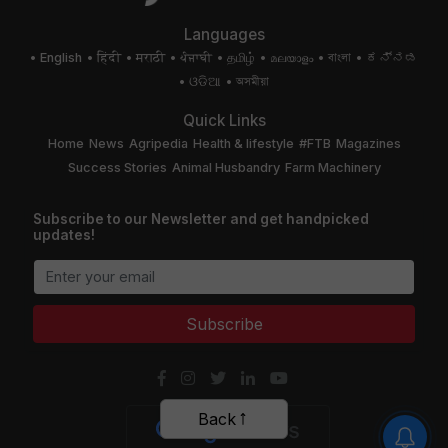
Languages
English
हिंदी
मराठी
ਪੰਜਾਬੀ
தமிழ்
മലയാളം
বাংলা
ಕನ್ನಡ
ଓଡିଆ
অসমীয়া
Quick Links
Home
News
Agripedia
Health & lifestyle
#FTB
Magazines
Success Stories
Animal Husbandry
Farm Machinery
Subscribe to our Newsletter and get handpicked
updates!
Subscribe