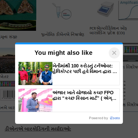
×
You might also like
ખેતીમાંથી 100 કરોડનું ટર્નઓવર:
હેલિકોપ્ટર પછી હવે વિમાન દ્વારા કૃષિ
ક્રાંતિ લાવશે ડૉ. રાજારામ ત્રિપાઠી
અંજાર ખાતે યોજાયો કચ્છ FPO
દ્વારા “કચ્છ કિસાન માર્ટ” ( એગ્રી
ઇનપુટ શોપ) નો ભવ્ય ઉદ્ઘાટન
સમારોહ
ડીએનએ બારકોડિંગ જંતુ પ્રક્રિયા
Powered by
iZooto
ડીએનએ બારકોડિંગની મર્યાદાઓ
: