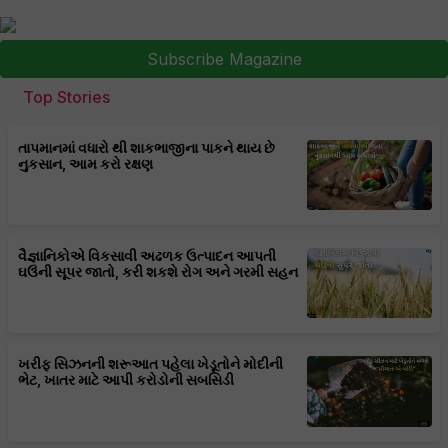
Subscribe Magazine
Top Stories
તાપમાનમાં વધારો થી શાકભાજીના પાકને થાય છે
નુકસાન, આમ કરો રક્ષણ
વૈજ્ઞાનિકોએ વિકસાવી અઢળક ઉત્પાદન આપતી
ઘઉંની સૂપર જાતો, કરી શકશે રોગ અને ગરમી સહન
ખરીફ સિઝનની શરૂઆત પહેલા ખેડૂતોને મોદીની
ભેટ, ખાતર માટે આપી કરોડોની સબસિડી