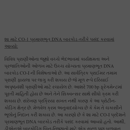
શા માટે
CO-1
પ્રમાણભૂત
DNA
બારકોડ તરીકે પસંદ કરવામાં
આવ્યો
:
વિવિધ પ્રાણીઓના જૂથો વચ્ચે ભેદભાવમાં કાર્યક્ષમતા અને
પ્રજાતિઓની ઓળખ માટે ઉચ્ચ યોગ્યતા પ્રમાણભૂત DNA
બારકોડ CO-I ની વિશેષતાઓ છે. આ સાર્વત્રિક પ્રાઈમર તમામ
પ્રાણી ફાયલા પર લાગુ કરી શકાય છે જે મૂળ રૂપે દરિયાઈ
અપૃષ્ઠવંશી પ્રાણીઓ માટે રચાયેલ છે. આશરે 700 bp ફ્રેગમેન્ટમાં
પૂરતી માહિતી હોય છે અને તેને સિક્વન્સર સાથે સીધો ક્રમ કરી
શકાય છે. સંરેખણ પ્રક્રિયા સખત નથી કારણ કે આ પ્રોટીન-
કોડિંગ ક્ષેત્ર છે. મેળવેલ ક્રમ અનુવાદયોગ્ય છે કે કેમ તે ચકાસીને
ભૂલોનું નિદાન કરી શકાય છે. આ કારણો છે કે શા માટે CO-I પ્રદેશને
પ્રમાણભૂત DNA બારકોડ તરીકે પસંદ કરવામાં આવ્યો હતો. આથી,
ડીએનએ બારકોડિંગ બિન-નિષ્ણાતો માટે એક સરળ પણ બળવાન