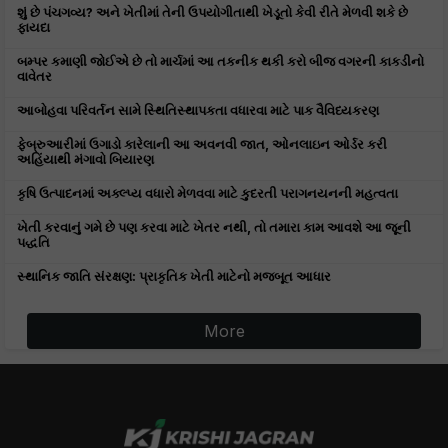
શું છે પંચગવ્ય? અને ખેતીમાં તેની ઉપયોગીતાથી ખેડૂતો કેવી રીતે મેળવી શકે છે
ફાયદા
બમ્પર કમાણી જોઈએ છે તો માર્ચમાં આ તકનીક થકી કરો બીજ વગરની કાકડીનો
વાવેતર
આબોહવા પરિવર્તન સામે સ્થિતિસ્થાપકતા વધારવા માટે પાક વૈવિધ્યકરણ
ફેબ્રુઆરીમાં ઉગાડો કારેલાની આ અવનવી જાત, ઓનલાઇન ઓર્ડર કરી
અહિંયાથી મંગાવો બિયારણ
કૃષિ ઉત્પાદનમાં અક્લ્પ્ય વધારો મેળવવા માટે કુદરતી પરાગનયનની મહત્વતા
ખેતી કરવાનું ગમે છે પણ કરવા માટે ખેતર નથી, તો તમારા કામ આવશે આ જૂની
પદ્ધતિ
સ્થાનિક જાતિ સંરક્ષણ: પ્રાકૃતિક ખેતી માટેનો મજબૂત આધાર
More