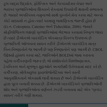
ટૂલ ખાદ્ય ઉદ્યોગ, ફોરેન્સિક અને ગેરકાયદેસર વેપાર અને
ભયંકર પ્રજાતિઓના શિકારને રોકવામાં ઉપયોગી થવાની સંભાવના
છે. જ્યારે અપરિપક્વ નમુનાઓ સાથે પુખ્તોને મેચ કરવા માટે અન્ય
કોઈ માધ્યમો ન હોય ત્યારે પરમાણુ લાક્ષણિકતા જરૂરી હોય છે
(દા.ત. Coleoptera, Caterino અને Tishechkin, 2006). જ્યારે
મોર્ફોલોજિકલ લક્ષણો પ્રજાતિઓમાં ભેદભાવ કરવામાં નિષ્ફળ જાય
છે ત્યારે ડીએનએ બારકોડિંગ એકમાત્ર વિકલ્પ ઉપલબ્ધ છે
પ્રજાતિની ઓળખના સાધન તરીકે ડીએનએ બારકોડિંગ માત્ર
બિન-નિષ્ણાતોને જ આકર્ષે છે પણ નિષ્ણાતોને પણ આકર્ષે છે. CBOL
ઉદ્દેશ્યો હાંસલ કરવા માટે, જાતિઓને BOLDમાં જમા કરાવતા
પહેલા વર્ગીકરણની જરૂર છે, જે સંશોધકોને વિશ્લેષણાત્મક,
ટેકનિકલ અને મૂળભૂત મુદ્દાઓને અગાઉથી ઉકેલવામાં મદદ કરે છે.
વર્ગીકરણ, મોલેક્યુલર ફાયલોજેનેટિક્સ અને વસ્તી
આનુવંશિકતાને એકસાથે લાવી શકાય છે અને ડીએનએ બારકોડિંગ
દ્વારા પૂરક બનાવી શકાય છે. ડીએનએ બારકોડિંગને પ્રજાતિઓની
શોધ અને પ્રજાતિઓના વર્ણનને ઝડપી બનાવવા માટે એક 'પ્રચંડ
સાધન' તરીકે ગણી શકાય.