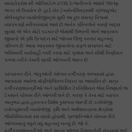
સાયટોક્રોમ સી ઓક્સિડેઝ (COX I) જનીનનો આશરે 700 bp
ભાગ) નો ઉપયોગ છે. હાર્ડ-કોર ટેક્સોનોમિસ્ટ્સથી ગ્રેજ્યુએટ
મોલેક્યુલર બાયોલોજીસ્ટ્સ સુધી આ ટૂલ સમગ્ર વિશ્વમાં
વ્યાપકપણે સ્વીકારવામાં આવે છે.અનેક પરિબળોને કારણે ખાદ્ય
સુરક્ષા એ એક મોટો પડકાર છે જેમાંથી ઉભરતી અને આક્રમક
જીવાતો એ કૃષિ ઉત્પાદન માટે જોખમ ઊભું કરનાર મહત્ત્વનું
પરિબળ છે. આવા આક્રમક જીવાતોના સફળ સંચાલન માટે
ભવિષ્યની કાર્યવાહી નક્કી કરવા માટે પ્રથમ અને સૌથી નિર્ણાયક
પગલા તરીકે તેમની સાચી ઓળખની જરૂર છે.
પરંપરાગત રીતે, જંતુઓની ઓળખ વર્ગીકરણ અભ્યાસો દ્વારા
આપવામાં આવેલા મોર્ફોલોજિકલ નિદાન પર આધારિત છે. માત્ર
વર્ગીકરણશાસ્ત્રીઓ અને પ્રશિક્ષિત ટેકનિશિયન જેવા નિષ્ણાતો જ
ટેક્સાને ચોક્કસ રીતે ઓળખી શકે છે, કારણ કે તેના માટે વ્યાપક
અનુભવ દ્વારા હસ્તગત વિશેષ કુશળતા જરૂરી છે. ઇકોલોજી,
ઇવોલ્યુશનરી બાયોલોજી, કૃષિ અને અર્થશાસ્ત્રના ક્ષેત્રોમાં
જૈવવિવિધતામાં રસ વધ્યો હોવાથી, પ્રજાતિઓને ચોક્કસ રીતે
ઓળખવાનું વધુને વધુ મહત્વનું બન્યું છે. જો કે,
વર્ગીકરણશાસ્ત્રીઓ અને અન્ય ઓળખ નિષ્ણાતોની સંખ્યામાં ભારે