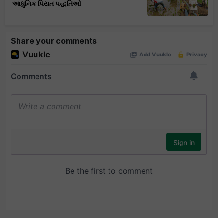
આધુનિક પિયત પદ્ધતિઓ
Share your comments