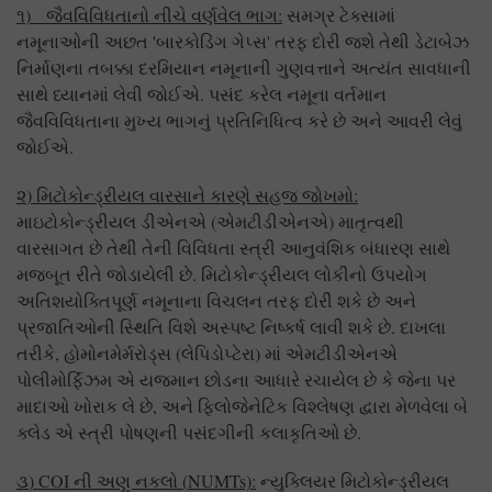
૧
)
જૈવવિવિધતાનો નીચે વર્ણવેલ ભાગ:
સમગ્ર ટેક્સામાં
નમૂનાઓની અછત 'બારકોડિંગ ગેપ્સ' તરફ દોરી જશે તેથી ડેટાબેઝ
નિર્માણના તબક્કા દરમિયાન નમૂનાની ગુણવત્તાને અત્યંત સાવધાની
સાથે ધ્યાનમાં લેવી જોઈએ. પસંદ કરેલ નમૂના વર્તમાન
જૈવવિવિધતાના મુખ્ય ભાગનું પ્રતિનિધિત્વ કરે છે અને આવરી લેવું
જોઈએ.
૨
)
મિટોકોન્ડ્રીયલ વારસાને કારણે સહજ જોખમો
:
માઇટોકોન્ડ્રીયલ ડીએનએ (એમટીડીએનએ) માતૃત્વથી
વારસાગત છે તેથી તેની વિવિધતા સ્ત્રી આનુવંશિક બંધારણ સાથે
મજબૂત રીતે જોડાયેલી છે. મિટોકોન્ડ્રીયલ લોકીનો ઉપયોગ
અતિશયોક્તિપૂર્ણ નમૂનાના વિચલન તરફ દોરી શકે છે અને
પ્રજાતિઓની સ્થિતિ વિશે અસ્પષ્ટ નિષ્કર્ષ લાવી શકે છે. દાખલા
તરીકે, હોમોનમેર્મરોડ્સ (લેપિડોપ્ટેરા) માં એમટીડીએનએ
પોલીમોર્ફિઝમ એ યજમાન છોડના આધારે રચાયેલ છે કે જેના પર
માદાઓ ખોરાક લે છે, અને ફિલોજેનેટિક વિશ્લેષણ દ્વારા મેળવેલા બે
ક્લેડ એ સ્ત્રી પોષણની પસંદગીની કલાકૃતિઓ છે.
૩
) COI
ની અણુ નકલો (
NUMTs):
ન્યુક્લિયર મિટોકોન્ડ્રીયલ