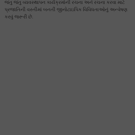
જંતુ જંતુ વ્યવસ્થાપન કાર્યક્રમોની રચના અને રચના કરવા માટે
પ્રજાતિની વસ્તીમાં બનતી જીનોટાઇપિક વિવિધતાઓનું અન્વેષણ
કરવું જરૂરી છે.