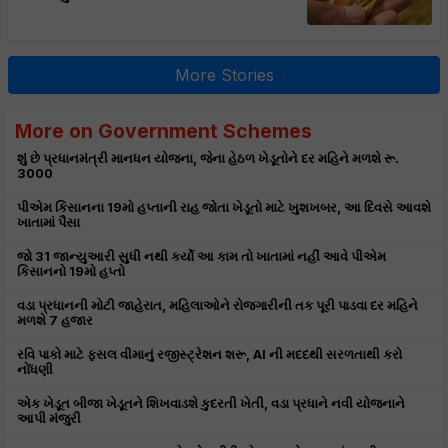
More Stories
More on Government Schemes
શું છે પ્રધાનમંત્રી માનધન યોજના, જેના હેઠળ ખેડૂતોને દર મહિને મળશે રૂ.
3000
પીએમ કિસાનના 19મો હપ્તાની રાહ જોતા ખેડૂતો માટે ખુશખબર, આ દિવસે આવશે
ખાતામાં પૈસા
જો 31 જાન્યુઆરી સુધી નથી કર્યો આ કામ તો ખાતામાં નહીં આવે પીએમ
કિસાનનો 19મો હપ્તો
વડા પ્રધાનની મોટી જાહેરાત, મહિલાઓને રોજગારીની તક પૂરી પાડવા દર મહિને
મળશે 7 હજાર
રવિ પાકો માટે ફસલ વીમાનું રજીસ્ટ્રેશન શરૂ, AI ની મદદથી સરળતાથી કરો
નોંધણી
એક ખેડૂત બીજા ખેડૂતને શિખવાડશે કુદરતી ખેતી, વડા પ્રધાને નવી યોજનાને
આપી મંજુરી