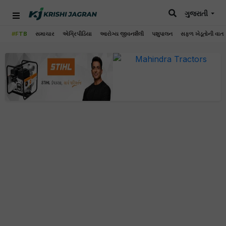
ગુજરાતી
#FTB
સમાચાર
એગ્રિપીડિયા
આરોગ્ય જીવનશૈલી
પશુપાલન
સફળ ખેડૂતોની વાત