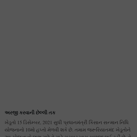
અરજી કરવાની છેલ્લી તક
ખેડૂતો 15 ડિસેમ્બર, 2021 સુધી પ્રધાનમંત્રી કિસાન સન્માન નિધિ
યોજનાનો 10મો હપ્તો મેળવી શકે છે. તમામ જરૂરિયાતમંદ ખેડૂતોને
આ યોજનાનો લાભ મળે તે માટે સરકાર ખાસ કાળજી લઈ રહી છે. તે