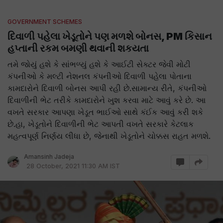
GOVERNMENT SCHEMES
દિવાળી પહેલા ખેડૂતોને પણ મળશે બોનસ, PM કિસાન
હપ્તાની રકમ બમણી થવાની શકયતા
તમે જોયું હશે કે સાંભળ્યું હશે કે આઈટી સેક્ટર જેવી મોટી
કંપનીઓ કે મલ્ટી નેશનલ કંપનીઓ દિવાળી પહેલા પોતાના
કામદારોને દિવાળી બોનસ આપી રહી છે.સામાન્ય રીતે, કંપનીઓ
દિવાળીની ભેટ તરીકે કામદારોને ખુશ કરવા માટે આવું કરે છે. આ
વખતે સરકાર આપણા ખેડૂત ભાઈઓ સાથે કંઈક આવું કરી શકે
છે.હા, ખેડૂતોને દિવાળીની ભેટ આપતી વખતે સરકારે કેટલાક
મહત્વપૂર્ણ નિર્ણય લીધા છે, જેનાથી ખેડૂતોને ચોક્કસ રાહત મળશે.
Amansinh Jadeja
28 October, 2021 11:30 AM IST