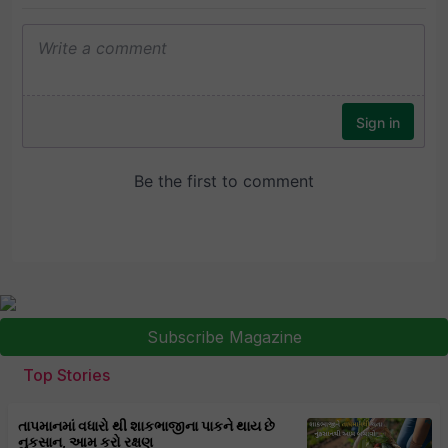
Subscribe Magazine
Top Stories
તાપમાનમાં વધારો થી શાકભાજીના પાકને થાય છે
નુકસાન, આમ કરો રક્ષણ