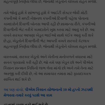
મહત્વપૂર્ણ નિર્ણય લીધા છે, જેનાથી ખેડૂતોને ચોક્કસ રાહત મળશે.
તમે જોયું હશે કે સાંભળ્યું હશે કે આઈટી સેક્ટર જેવી મોટી
કંપનીઓ કે મલ્ટી નેશનલ કંપનીઓ દિવાળી પહેલા પોતાના
કામદારોને દિવાળી બોનસ આપી રહી છે.સામાન્ય રીતે, કંપનીઓ
દિવાળીની ભેટ તરીકે કામદારોને ખુશ કરવા માટે આવું કરે છે. આ
વખતે સરકાર આપણા ખેડૂત ભાઈઓ સાથે કંઈક આવું કરી શકે
છે.હા, ખેડૂતોને દિવાળીની ભેટ આપતી વખતે સરકારે કેટલાક
મહત્વપૂર્ણ નિર્ણય લીધા છે, જેનાથી ખેડૂતોને ચોક્કસ રાહત મળશે.
વાસ્તવમાં, સરકાર ખેડૂતો અને ખેતીના મનોબળને વધારવા માટે
સતત પ્રયાસો કરી રહી છે, જો તમે પણ ખેડૂત છો અને પીએમ
કિસાન સન્માન નિધિનો લાભ લેવા માંગો છો અને તમે તેના માટે
અરજી કરી દીધી છે, તો આ સમાચાર તમારા માટે ફાયદાકારક
સાબિત થઈ શકે છે.
પીએમ કિસાન યોજનાનો 10 મો હપ્તો ઝડપથી
આ પણ વાંચો,
મેળવવા તમારે કરવું પડશે આ કામ
હપ્તામાં ડબલ નફો થઈ શકે છે