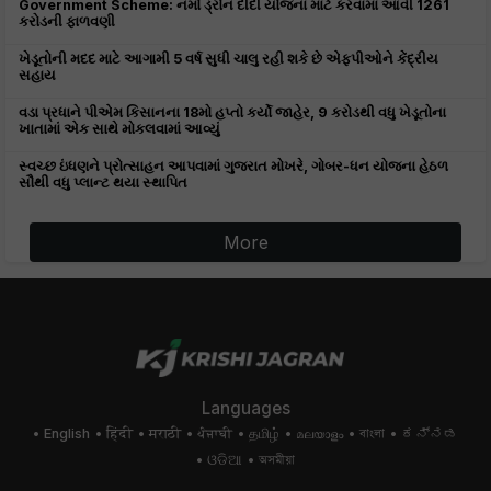
Government Scheme: નમો ડ્રોન દીદી યોજના માટે કરવામાં આવી 1261
કરોડની ફાળવણી
ખેડૂતોની મદદ માટે આગામી 5 વર્ષ સુધી ચાલુ રહી શકે છે એફપીઓને કેંદ્રીય
સહાય
વડા પ્રધાને પીએમ કિસાનના 18મો હપ્તો કર્યો જાહેર, 9 કરોડથી વધુ ખેડૂતોના
ખાતામાં એક સાથે મોકલવામાં આવ્યું
સ્વચ્છ ઇંધણને પ્રોત્સાહન આપવામાં ગુજરાત મોખરે, ગોબર-ધન યોજના હેઠળ
સૌથી વધુ પ્લાન્ટ થયા સ્થાપિત
More
Languages
English
हिंदी
मराठी
ਪੰਜਾਬੀ
தமிழ்
മലയാളം
বাংলা
ಕನ್ನಡ
ଓଡିଆ
অসমীয়া