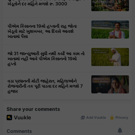
ખેડૂતોને દર મહિને મળશે રૂ. 3000
પીએમ કિસાનના 19મો હપ્તાની રાહ જોતા
ખેડૂતો માટે ખુશખબર, આ દિવસે આવશે
ખાતામાં પૈસા
જો 31 જાન્યુઆરી સુધી નથી કર્યો આ કામ તો
ખાતામાં નહીં આવે પીએમ કિસાનનો 19મો
હપ્તો
વડા પ્રધાનની મોટી જાહેરાત, મહિલાઓને
રોજગારીની તક પૂરી પાડવા દર મહિને મળશે 7
હજાર
Share your comments