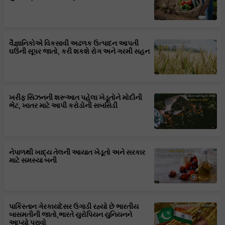
વૈજ્ઞાનિકોએ વિકસાવી અઢળક ઉત્પાદન આપતી
ઘઉંની સૂપર જાતો, કરી શકશે રોગ અને ગરમી સહન
ખરીફ સિઝનની શરૂઆત પહેલા ખેડૂતોને મોદીની
ભેટ, ખાતર માટે આપી કરોડોની સબસિડી
નેપાળથી ખાદ્ય તેલની આયાત ખેડૂતો અને સરકાર
માટે સમસ્યા બની
પાકિસ્તાન ગેરકાયદેસર ઉગાડી રહ્યો છે ભારતીય
બાસમતીની જાતો,ભારતે યુરોપિયન યુનિયનને
આપ્યો પુરાવો