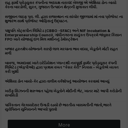
રાહ ફાર્મા પ્રોડ્યુસર કંપનીના અધ્યક્ષ તારાચંદ બેલજી એ એશિયા ડોન-બાયો
કેરના બારડોલી, સુરત, ગુજરાત ઉત્પાદન ક્ષેત્રની મુલાકાત લીધી.
સજીવન લાઇફ પ્રા. લી. દ્વારા રાજસ્થાન ના સાંચોર જીલ્લામાં માં નવા પ્રોજેક્ટ ના
શુભારંભ સાથે પ્રોજેક્ટ ઓફિસનું ઉદ્ઘાટન.
પશુપતિ કોટ્સપીન લિમિટેડ (CBBO -SFAC) અને NIF Incubation &
Enterpreneurship Council, ગાંધીનગરના સયુંકત ઉપક્રમે જંબુસર કિસાન
FPO ખાતે યોજાયું દાળ મિલ મશીનનું ડેમોસ્ટ્રેશન
બજાર હસ્તક્ષેપ યોજનાને કારણે લાલ મરચાના ભાવ વધ્યા, ખેડૂતોને મોટી રાહત
મળી
બાવળા, અમદાવાદ ખાતે ઇરેડિયેશન પ્લાન્ટથી નવપૂર્ણા ફાર્મર પ્રોડ્યૂસર કંપની
લિમિટેડ (એફપીઓ) દ્વારા પ્રથમ વખત “કેસર કેરી” નિકાસ – ખેડૂતોએ વ્યક્ત
કરી ખુશી
એશિયા ડોન બાયો-કેર દ્વારા તાલીમ વર્કશોપનું આયોજન કરવામાં આવ્યું
ખરીફ સિઝનની શરૂઆત પહેલા ખેડૂતોને મોદીની ભેટ, ખાતર માટે આપી કરોડોની
સબસિડી
પાકિસ્તાન ગેરકાયદેસર ઉગાડી રહ્યો છે ભારતીય બાસમતીની જાતો,ભારતે
યુરોપિયન યુનિયનને આપ્યો પુરાવો
More