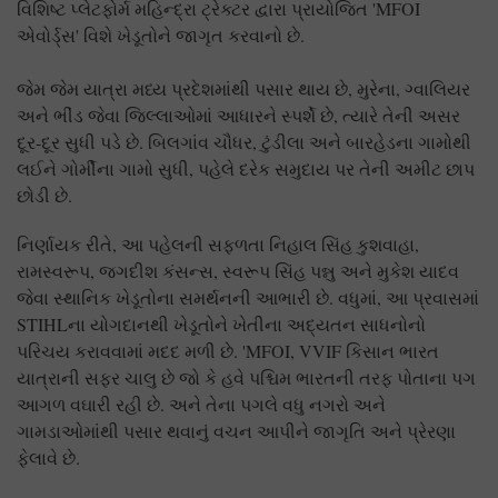
વિશિષ્ટ પ્લેટફોર્મ મહિન્દ્રા ટ્રેક્ટર દ્વારા પ્રાયોજિત 'MFOI
એવોર્ડ્સ' વિશે ખેડૂતોને જાગૃત કરવાનો છે.
જેમ જેમ યાત્રા મધ્ય પ્રદેશમાંથી પસાર થાય છે, મુરેના, ગ્વાલિયર
અને ભીંડ જેવા જિલ્લાઓમાં આધારને સ્પર્શે છે, ત્યારે તેની અસર
દૂર-દૂર સુધી પડે છે. બિલગાંવ ચૌધર, ટુંડીલા અને બારહેડના ગામોથી
લઈને ગોર્મીના ગામો સુધી, પહેલે દરેક સમુદાય પર તેની અમીટ છાપ
છોડી છે.
નિર્ણાયક રીતે, આ પહેલની સફળતા નિહાલ સિંહ કુશવાહા,
રામસ્વરૂપ, જગદીશ કંસન્સ, સ્વરૂપ સિંહ પન્નુ અને મુકેશ યાદવ
જેવા સ્થાનિક ખેડૂતોના સમર્થનની આભારી છે. વધુમાં, આ પ્રવાસમાં
STIHLના યોગદાનથી ખેડૂતોને ખેતીના અદ્યતન સાધનોનો
પરિચય કરાવવામાં મદદ મળી છે. 'MFOI, VVIF કિસાન ભારત
યાત્રાની સફર ચાલુ છે જો કે હવે પશ્ચિમ ભારતની તરફ પોતાના પગ
આગળ વઘારી રહી છે. અને તેના પગલે વધુ નગરો અને
ગામડાઓમાંથી પસાર થવાનું વચન આપીને જાગૃતિ અને પ્રેરણા
ફેલાવે છે.