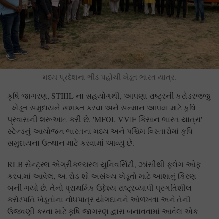
મધ્ય પ્રદેશના ભીંડ પહોંચી ખેડૂત ભારત યાત્રા
કૃષિ જાગરણ, STIHL ના સહયોગથી, આપણા રાષ્ટ્રની કરોડરજ્જુ
- ખેડૂત સમુદાયને સશક્ત કરવા અને સન્માન આપવા માટે કૃષિ
પ્રવાસની શરૂઆત કરી છે. 'MFOI, VVIF કિસાન ભારત યાત્રા'
સ્ટેન્ડનું આયોજન ભારતના મધ્ય અને પશ્ચિમ વિસ્તારોમાં કૃષિ
સમુદાયના ઉત્થાન માટે કરવામાં આવ્યું છે.
RLB સેન્ટ્રલ એગ્રીકલ્ચરલ યુનિવર્સિટી, ઝાંસીથી ફ્લેગ ઓફ
કરવામાં આવેલ, આ રોડ શો અસંખ્ય ખેડૂતો માટે આશાનું કિરણ
બની ગયો છે. તેનો પ્રાથમિક ઉદ્દેશ્ય રાષ્ટ્રવ્યાપી પ્રગતિશીલ
કરોડપતિ ખેડૂતોના નોંધપાત્ર યોગદાનને ઓળખવા અને તેની
ઉજવણી કરવા માટે કૃષિ જાગરણ દ્વારા બનાવવામાં આવેલ એક