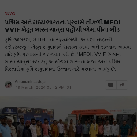
NEWS
પશ્ચિમ અને મધ્ય ભારતના પ્રવાસે નીકળી MFOI
VVIF ખેડૂત ભારત યાત્રા પહોંચી એમ.પીના ભીંડ
કૃષિ જાગરણ, STIHL ના સહયોગથી, આપણા રાષ્ટ્રની
કરોડરજ્જુ - ખેડૂત સમુદાયને સશક્ત કરવા અને સન્માન આપવા
માટે કૃષિ પ્રવાસની શરૂઆત કરી છે. 'MFOI, VVIF કિસાન
ભારત યાત્રા' સ્ટેન્ડનું આયોજન ભારતના મધ્ય અને પશ્ચિમ
વિસ્તારોમાં કૃષિ સમુદાયના ઉત્થાન માટે કરવામાં આવ્યું છે.
Amansinh Jadeja
19 March, 2024 05:42 PM IST