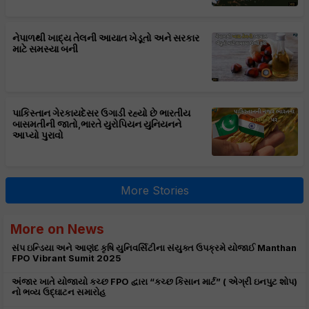
નેપાળથી ખાદ્ય તેલની આયાત ખેડૂતો અને સરકાર
માટે સમસ્યા બની
પાકિસ્તાન ગેરકાયદેસર ઉગાડી રહ્યો છે ભારતીય
બાસમતીની જાતો,ભારતે યુરોપિયન યુનિયનને
આપ્યો પુરાવો
More Stories
More on News
સંપ ઇન્ડિયા અને આણંદ કૃષિ યુનિવર્સિટીના સંયુક્ત ઉપક્રમે યોજાઈ Manthan
FPO Vibrant Sumit 2025
અંજાર ખાતે યોજાયો કચ્છ FPO દ્વારા “કચ્છ કિસાન માર્ટ” ( એગ્રી ઇનપુટ શોપ)
નો ભવ્ય ઉદ્ઘાટન સમારોહ