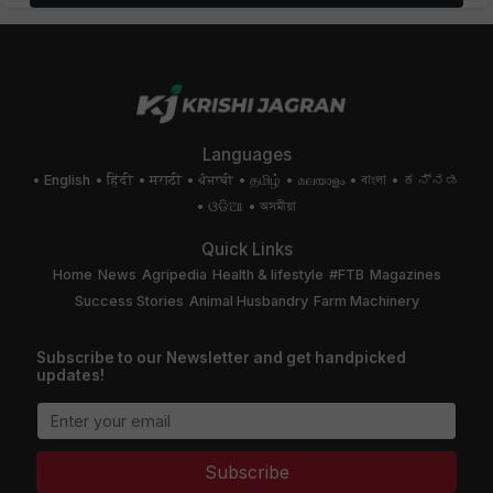
Languages
English
हिंदी
मराठी
ਪੰਜਾਬੀ
தமிழ்
മലയാളം
বাংলা
ಕನ್ನಡ
ଓଡିଆ
অসমীয়া
Quick Links
Home
News
Agripedia
Health & lifestyle
#FTB
Magazines
Success Stories
Animal Husbandry
Farm Machinery
Subscribe to our Newsletter and get handpicked
updates!
Subscribe