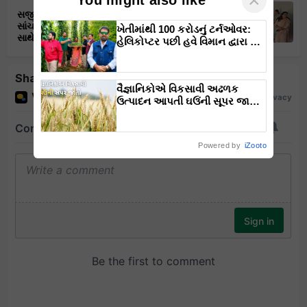
×
You might also like
સજીવન લાઇફ પ્રા. લી. દ્વારા રાજસ્થાન ના
સાંચોર જીલ્લામાં માં નવા પ્રોજેક્ટ ના શુભારંભ
ખેતીમાંથી 100 કરોડનું ટર્નઓવર:
સાથે પ્રોજેક્ટ ઓફિસનું ઉદ્ઘાટન.
હેલિકોપ્ટર પછી હવે વિમાન દ્વારા કૃષિ
ક્રાંતિ લાવશે ડૉ. રાજારામ ત્રિપાઠી
Share your comments
વૈજ્ઞાનિકોએ વિકસાવી અઢળક
ઉત્પાદન આપતી ઘઉંની સૂપર જાતો,
કરી શકશે રોગ અને ગરમી સહન
Powered by
iZooto