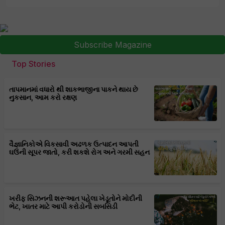
Subscribe Magazine
Top Stories
તાપમાનમાં વધારો થી શાકભાજીના પાકને થાય છે
નુકસાન, આમ કરો રક્ષણ
વૈજ્ઞાનિકોએ વિકસાવી અઢળક ઉત્પાદન આપતી
ઘઉંની સૂપર જાતો, કરી શકશે રોગ અને ગરમી સહન
ખરીફ સિઝનની શરૂઆત પહેલા ખેડૂતોને મોદીની
ભેટ, ખાતર માટે આપી કરોડોની સબસિડી