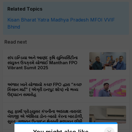
Related Topics
Kisan Bharat Yatra
Madhya Pradesh
MFOI
VVIF
Bhind
Read next
સંપ ઇન્ડિયા અને આણંદ કૃષિ યુનિવર્સિટીના
સંયુક્ત ઉપક્રમે યોજાઈ Manthan FPO
Vibrant Sumit 2025
અંજાર ખાતે યોજાયો કચ્છ FPO દ્વારા “કચ્છ
કિસાન માર્ટ” ( એગ્રી ઇનપુટ શોપ) નો ભવ્ય
ઉદ્ઘાટન સમારોહ
રાહ ફાર્મા પ્રોડ્યુસર કંપનીના અધ્યક્ષ તારાચંદ
બેલજી એ એશિયા ડોન-બાયો કેરના બારડોલી,
સુરત, ગુજરાત ઉત્પાદન ક્ષેત્રની મુલાકાત લીધી.