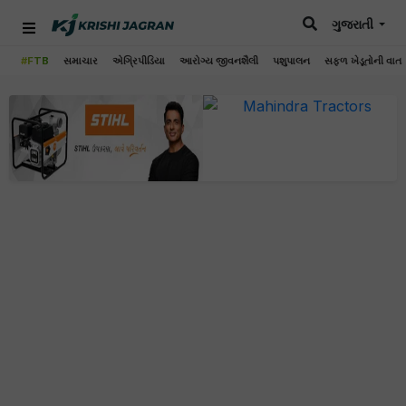
ગુજરાતી
#FTB
સમાચાર
એગ્રિપીડિયા
આરોગ્ય જીવનશૈલી
પશુપાલન
સફળ ખેડૂતોની વાત