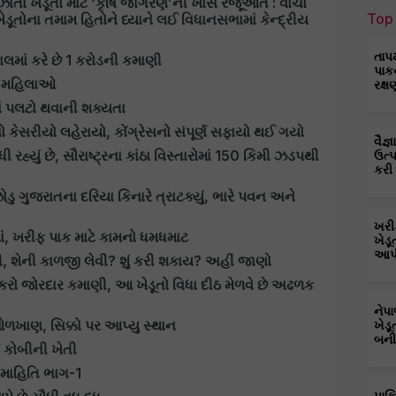
 મૂંઝાતા ખેડૂતો માટે ‘કૃષિ જાગરણ’ની ખાસ રજૂઆત : વાંચો
Top 
ડૂતોના તમામ હિતોને ધ્યાને લઈ વિધાનસભામાં કેન્દ્રીય
તાપ
સાલમાં કરે છે 1 કરોડની કમાણી
પાક
ની મહિલાઓ
રક્ષ
 પલટો થવાની શક્યતા
 કેસરીયો લહેરાયો, કોંગ્રેસનો સંપૂર્ણ સફાયો થઈ ગયો
વૈજ
હ્યું છે, સૌરાષ્ટ્રના કાંઠા વિસ્તારોમાં 150 કિમી ઝડપથી
ઉત્
કરી
ોડુ ગુજરાતના દરિયા કિનારે ત્રાટક્યું, ભારે પવન અને
ખરી
ાં, ખરીફ પાક માટે કામનો ધમધમાટ
ખેડૂ
આપી
ી, શેની કાળજી લેવી? શું કરી શકાય? અહીં જાણો
ો જોરદાર કમાણી, આ ખેડૂતો વિધા દીઠ મેળવે છે અઢળક
નેપ
ખાણ, સિક્કો પર આપ્યુ સ્થાન
ખેડૂ
બની
 કોબીની ખેતી
ી માહિતિ ભાગ-1