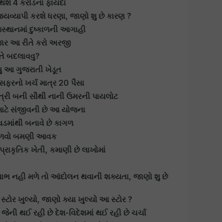
થશે 4 કરોડના ફાયદા
્યવ્યાપી કરશે ધરણા, જાણો શુ છે કારણ ?
સ્થાનમાં દુષ્કાળની આગાહી
જાર આ રીતે કરો અરજી
ીતે બદલાવવુ?
 આ ગુજરાતી ખેડૂત
, સફરનો ખર્ચ માત્ર 20 પૈસા
પુત્રી બની સૌથી નાની ઉમરની પાયલોટ
ટે સંજીવની છે આ યોજના
થડમાંથી બનાવે છે કાગળ
મેળવો બમણી આવક
પ્રાકૃતિક ખેતી, કમાણી છે લાખોમાં
લાભ નહી મળે તો આંદોલન થવાની શક્યતા, જાણો શુ છે
સ્ટોર ખુલ્યો, જાણો ક્યા ખુલ્યો આ સ્ટોર ?
 જેની થઈ રહી છે દેશ-વિદેશમાં થઈ રહી છે ચર્ચા