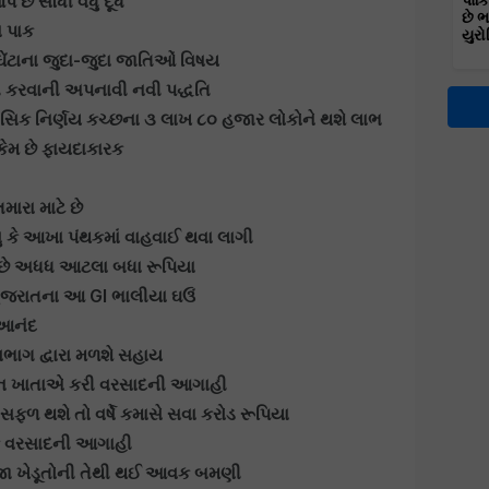
ે છે સૌધી વધુ દૂધ
પાકિ
છે 
ા પાક
યુરો
ઘેંટાના જુદા-જુદા જાતિઓં વિષય
ી કરવાની અપનાવી નવી પદ્ધતિ
સિક નિર્ણય કચ્છના ૩ લાખ ૮૦ હજાર લોકોને થશે લાભ
 કેમ છે ફાયદાકારક
મારા માટે છે
ુ કે આખા પંથકમાં વાહવાઈ થવા લાગી
 છે અધધ આટલા બધા રૂપિયા
 ગુજરાતના આ GI ભાલીયા ઘઉં
 આનંદ
િભાગ દ્વારા મળશે સહાય
ામાન ખાતાએ કરી વરસાદની આગાહી
સફળ થશે તો વર્ષે કમાસે સવા કરોડ રૂપિયા
રિક વરસાદની આગાહી
બીજા ખેડૂતોની તેથી થઈ આવક બમણી