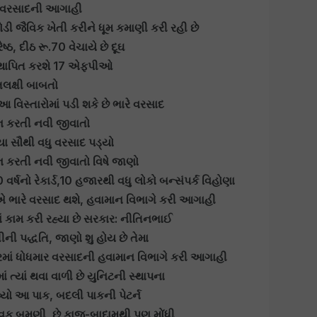
રે વરસાદની આગાહી
ડી જૈવિક ખેતી કરીને ધૂમ કમાણી કરી રહી છે
ઠ, દીઠ રૂ.70 વેચાયે છે દૂઘ
 સ્થાપિત કરશે 17 એફપીઓ
તલક્ષી બાબતો
વિસ્તારોમાં પડી શકે છે ભારે વરસાદ
ાન કરતી નવી જીવાતો
યા સૌથી વધુ વરસાદ પડ્યો
ન કરતી નવી જીવાતો વિષે જાણો
 વર્ષનો રેકાર્ડ,10 હજારથી વધુ લોકો બન્સંપર્ક વિહોણા
ારે વરસાદ થશે, હવામાન વિભાગે કરી આગાહી
ાં કામ કરી રહ્યા છે સરકાર: નીતિનભાઈ
ીની પદ્ધતિ, જાણો શુ હોય છે તેમા
ટ્રમાં ધોધમાર વરસાદની હવામાન વિભાગે કરી આગાહી
ં ત્યાં થવા વાળી છે યુનિટની સ્થાપના
્યો આ પાક, બદલી પાકની પેટર્ન
ક બમણી, છે કાજુ-બાદામથી પણ મોંધી