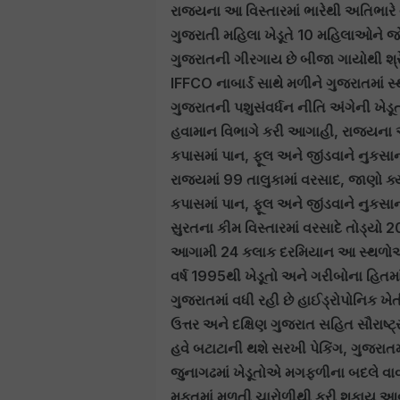
રાજ્યના આ વિસ્તારમાં ભારેથી અતિભા
ગુજરાતી મહિલા ખેડૂતે 10 મહિલાઓને જો
ગુજરાતની ગીરગાય છે બીજા ગાયોથી શ્રેષ્
IFFCO નાબાર્ડ સાથે મળીને ગુજરાતમાં
ગુજરાતની પશુસંવર્ધન નીતિ અંગેની ખેડૂ
હવામાન વિભાગે કરી આગાહી, રાજ્યના આ 
કપાસમાં પાન, ફૂલ અને જીંડવાને નુકસ
રાજ્યમાં 99 તાલુકામાં વરસાદ, જાણો ક્
કપાસમાં પાન, ફૂલ અને જીંડવાને નુકસા
સુરતના કીમ વિસ્તારમાં વરસાદે તોડ્યો 20
આગામી 24 કલાક દરમિયાન આ સ્થળોએ ભ
વર્ષ 1995થી ખેડૂતો અને ગરીબોના હિતમ
ગુજરાતમાં વધી રહી છે હાઈડ્રોપોનિક ખેત
ઉત્તર અને દક્ષિણ ગુજરાત સહિત સૌરાષ્
હવે બટાટાની થશે સરખી પેકિંગ, ગુજરાતમા
જુનાગઢમાં ખેડૂતોએ મગફળીના બદલે વાવ
મફતમાં મળતી ચારોળીથી કરી શકાય આવ