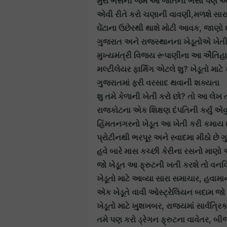
મુર્રા ભેંસની જેમ આ જાતની ભેંસો પણ આપ
એવી રીતે કરો ચણાની વાવણી,મળશે સાર
ઘેંટાના ઉછેરથી થાશે મોટી આવક, જાણો 
ગુજરાત અને રાજસ્થાનના ખેડૂતોએ ખેત
મુખ્યમંત્રી વિજય રૂપાણીના આ ઐતિહા
મલ્ટીલેયર ફાર્મિગ એટલે શુ? ખેડૂતો માટે
ગુજરાતમાં ફરી વરસાદ થવાની શક્યતા
શુ તમે કેળાની ખેતી કરો છો? તો આ લેખ ત
રાજકોટના એક શિક્ષણ દંપતિની કર્યુ એવ
હિંમતનગરનો ખેડૂત આ ખેતી કરી કમાય
પ્રોટીનથી ભરપૂર અને સ્વાદમા મીઠો છે
હવે બારે માસ કચ્છી કેરીના રસનો માણો
જો ખેડૂત આ ફ્રુટની ખતી કરશે તો વનવ
ખેડૂતો માટે આવ્યા સારા સમાચાર, હવ
એક ખેડૂતે વાવી ઓસ્ટ્રેલિયન બદામ જો 
ખેડૂતો માટે ખુશખબર, રાજ્યમાં સાર્વત્
તમે પણ કરો ડ્રેગન ફ્રુટના વાવેતર, 