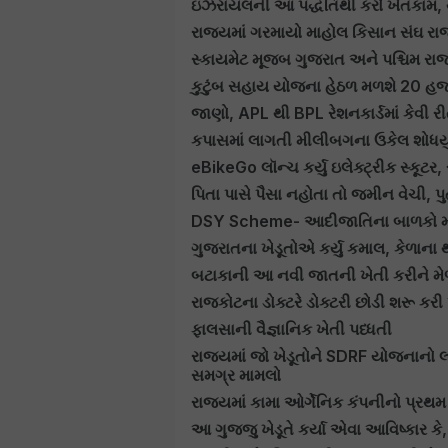
ઇઝરાયલની આ પદ્ધતિથી કરો ખેતકામ, 
રાજ્યમાં ગરમાયો માહોલ કિસાન સંઘ રાજ
સ્કાયમેટ મૂજબ ગુજરાત અને પશ્ચિમ રાજ
કુટુંબ સહાય યોજના હેઠળ મળશે 20 હ
જાણો, APL થી BPL રેશનકાર્ડમાં કેવી ર
કપાસમાં લાગતી મીલીબગના ઉકેલ શોધયુ
eBikeGo લૉન્ચ કર્યુ ઇલેક્ટ્રીક સ્કૂટર
પિતા પાસે પૈસા નહોતા તો જમીન વેચી, 
DSY Scheme- આદીજાતિના બાળકો મા
ગુજરાતના ખેડૂતોએ કર્યુ કમાલ, કેળાના 
બટાકાની આ નવી જાતની ખેતી કરીને 
રાજકોટના ડોક્ટરે ડોક્ટરી છોડી શરૂ કરી 
ફાલસાની વૈજ્ઞાનિક ખેતી પધ્ધતી
રાજ્યમાં જો ખેડૂતોને SDRF યોજનાનો 
સમગ્ર મામલો
રાજ્યમાં કામા ઓર્ગેનિક કંપનીનો પ્રથમ 
આ ગુજ્જુ ખેડૂતે કર્યા એવા આવિષ્કાર કે,