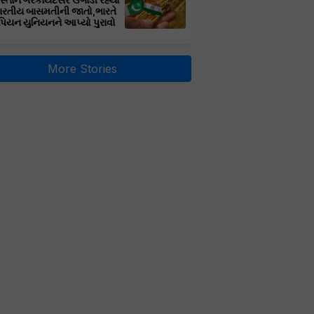
સ્તાન ગેરકાયદેસર ઉગાડી રહ્યો
ભારતીય બાસમતીની જાતો,ભારતે
પિયન યુનિયનને આપ્યો પુરાવો
More Stories