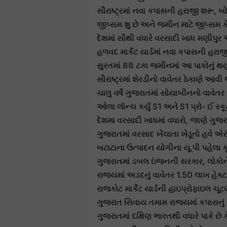
સૌરાષ્ટ્રમાં નવા કપાસની હરાજી શરૂ, 
જીપ્સમ શુ છે અને જમીન માટે જીપ્સમ 
દેશમાં સૌથી વધારે વરસાદી ખાધ મણીપુર 
હળવદ માર્કેટ યાર્ડમાં નવા કપાસની હરા
સુરતમાં 88 ટકા જમીનમાં આ પાકોનું થય
સૌરાષ્ટ્રમાં શેરડીનો વાવેતર ઠેકાણે આવ
ચાલુ વર્ષે ગુજરાતમાં સોયાબીનનો વાવેતર તો
ઓલા લૉન્ચ કર્યુ S1 અને S1 પ્રો- ઈ સ્
દેશમા વરસાદી ખાધમાં વધારો, જાણે ગુજર
ગુજરાતમાં વરસાદ ખેંચાતા ખેડૂતો હવે એ
બટાટાના ઉત્પાદન યોગીના યૂ.પી પહેલા ક
ગુજરાતમાં ડબલ ઇંજનની સરકાર, લોકોન
રાજ્યમાં અડદનું વાવેતર 1.50 લાખ હેક્ટર
રાજકોટ માર્કેંટ યાર્ડની હાઇપ્રોફાઇલ ચ
ગુજરાત સિવાય તમામ રાજ્યમાં કપાસનું વ
ગુજરાતમાં દક્ષિણ ભારતથી વધારે પાકે છે 