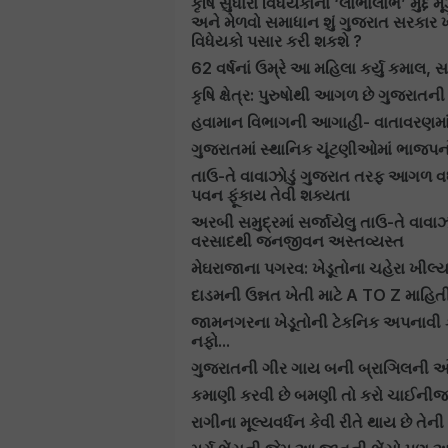
કૃષિ સુધારા વિધેયકોના ‘લાભાલાભ’ મુદ્દે
અને મેળવો સમાધાન શું ગુજરાત સરકાર ખે
વિધેયકો પસાર કરી શકશે ?
62 વર્ષનાં ઉમ્રે આ મહિલા કર્યુ કમાલ, 
કૃષિ ક્ષેત્ર: પુરુષોથી આગળ છે ગુજરાત
હવામાન વિભાગની આગાહી- વાતાવરણમાં
ગુજરાતમાં સ્થાનિક ચૂંટણીઓમાં ભાજપનો
તાઉ-તે વાવાઝોડું ગુજરાત તરફ આગળ વધી ર
પવન ફૂંકાય તેવી શક્યતા
અરબી સમુદ્રમાં સર્જાયેલુ તાઉ-તે વાવાઝ
વરસાદથી જનજીવન અસ્તવ્યસ્ત
મેઘરાજાના પગરવ: ખેડૂતોના ચહેરા ખીલ્ય
દાડમની ઉન્નત ખેતી માટે A TO Z માહિત
જામનગરના ખેડૂતોની ટેકનિક અપનાવી કર
નફો...
ગુજરાતની ગીર ગાય બની બ્રાઞિલની ઓળ
કમાણી કરવી છે બમણી તો કરો ચાઈનીજ
રાગીના મૂલ્યવર્ધન કેવી રીતે થાય છે તેન