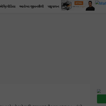
એગ્રિપીડિયા
આરોગ્ય જીવનશૈલી
પશુપાલન