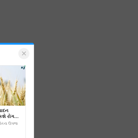
×
પાદન
કશે રોગ
એ ઉચ્ચ ઉપજ