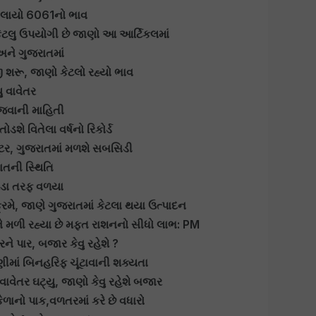
બોલાયો 6061નો ભાવ
કેટલુ ઉપયોગી છે જાણો આ આર્ટિકલમાં
અને ગુજરાતમાં
જી શરૂ, જાણો કેટલો રહ્યો ભાવ
ુ વાવેતર
ી જવાની માહિતી
ડશે વિતેલા વર્ષનો રિકોર્ડ
કૂટર, ગુજરાતમાં મળશે સબસિડી
ાતની સ્થિતિ
રંડા તરફ વળયા
્રમે, જાણે ગુજરાતમાં કેટલા થયા ઉત્પાદન
ે મળી રહ્યા છે મફત રાશનનો સીધો લાભ: PM
ને પાર, બજાર કેવુ રહેશે ?
ૂટણીમાં બિનહરિફ ચૂંટાવાની શક્યતા
ાવેતર ઘટ્યુ, જાણો કેવુ રહેશે બજાર
કેળાનો પાક,વળતરમાં કરે છે વધારો