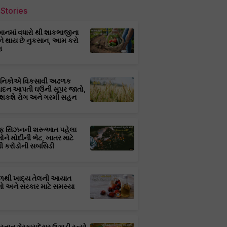
Stories
માનમાં વધારો થી શાકભાજીના
ને થાય છે નુકસાન, આમ કરો
ણ
્ઞાનિકોએ વિકસાવી અઢળક
પાદન આપતી ઘઉંની સૂપર જાતો,
 શકશે રોગ અને ગરમી સહન
ફ સિઝનની શરૂઆત પહેલા
તોને મોદીની ભેટ, ખાતર માટે
 કરોડોની સબસિડી
ાળથી ખાદ્ય તેલની આયાત
તો અને સરકાર માટે સમસ્યા