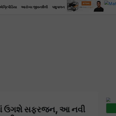
એગ્રિપીડિયા
આરોગ્ય જીવનશૈલી
પશુપાલન
ત્યાં ઉગશે સફરજન, આ નવી