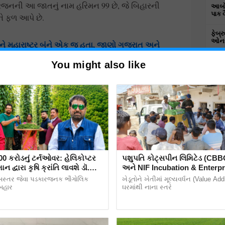
ફરજનની આ જાતનું નામ હરિમન 99 છે, જે બિહારની
આબોહ
પાક 
ે ફળ આપે છે.
ફેબ્
ઓનલા
અને મહારાષ્ટ્ર બંને એક જ હતા, જાણો ગુજરાત અને
નવાનો ઈતિહાસ
કૃષિ 
You might also like
પરાગ
ખેતી 
કામ 
સ્થાન
આધા
00 કરોડનું ટર્નઓવર: હેલિકોપ્ટર
પશુપતિ કોટ્સપીન લિમિટેડ (CB
ન દ્વારા કૃષિ ક્રાંતિ લાવશે ડૉ.
અને NIF Incubation & Enterp
રિપાઠી
Council, ગાંધીનગરના સયુંકત ઉપ
બસ્તર જેવા પડકારજનક ભૌગોલિક
ખેડૂતોને ખેતીમાં મૂલ્યવર્ધન (Value Ad
જંબુસર કિસાન FPO ખાતે યોજાયુ
 બહાર
ઘરમાંથી નાના સ્તરે
મશીનનું ડેમોસ્ટ્રેશન