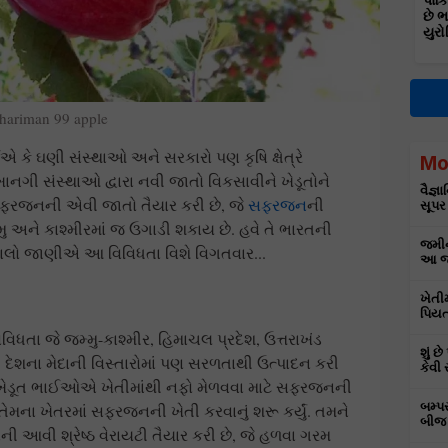
પાકિ
છે 
યુરો
hariman 99 apple
કે ઘણી સંસ્થાઓ અને સરકારો પણ કૃષિ ક્ષેત્રે
Mo
ાનગી સંસ્થાઓ દ્વારા નવી જાતો વિકસાવીને ખેડૂતોને
વૈજ્
ે સફરજનની એવી જાતો તૈયાર કરી છે, જે
સફરજન
ની
સૂપર
ુ અને કાશ્મીરમાં જ ઉગાડી શકાય છે. હવે તે ભારતની
જમીન
 ચાલો જાણીએ આ વિવિધતા વિશે વિગતવાર...
આ જા
ખેતી
પિયત
ધતા જે જમ્મુ-કાશ્મીર, હિમાચલ પ્રદેશ, ઉત્તરાખંડ
શું છ
 તે દેશના મેદાની વિસ્તારોમાં પણ સરળતાથી ઉત્પાદન કરી
કેવી 
ક ખેડૂત ભાઈઓએ ખેતીમાંથી નફો મેળવવા માટે સફરજનની
બમ્પ
તેમના ખેતરમાં સફરજનની ખેતી કરવાનું શરૂ કર્યું. તમને
બીજ 
આવી શ્રેષ્ઠ વેરાયટી તૈયાર કરી છે, જે હળવા ગરમ