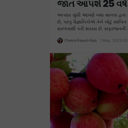
જાત આપશે 25 વર્ષ
અત્યાર સુધી આપણે બધા માનતા હતા ક
છે, પરંતુ વૈજ્ઞાનિકોએ તેને ખોટું સાબ
સરળતાથી કરી શકાય છે. સફરજનની ન
Chetna Rajesh Raja
1 May, 2023 03