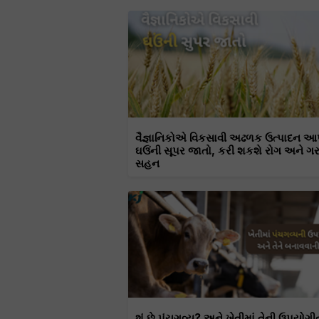
વૈજ્ઞાનિકોએ વિકસાવી અઢળક ઉત્પાદન આ
ઘઉંની સૂપર જાતો, કરી શકશે રોગ અને ગ
સહન
શું છે પંચગવ્ય? અને ખેતીમાં તેની ઉપયોગી