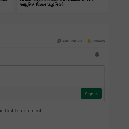
આધુનિક પિયત પદ્ધતિઓ