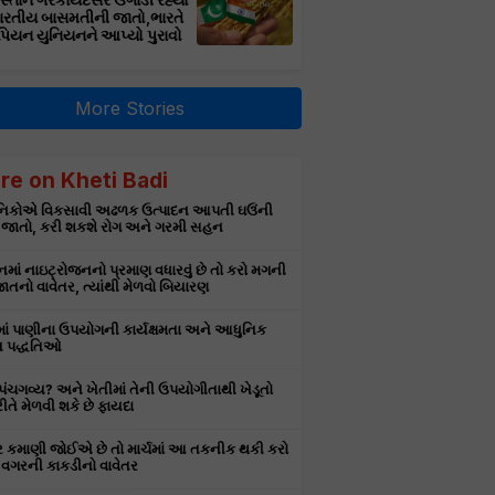
સ્તાન ગેરકાયદેસર ઉગાડી રહ્યો
ભારતીય બાસમતીની જાતો,ભારતે
પિયન યુનિયનને આપ્યો પુરાવો
More Stories
re on Kheti Badi
ઞાનિકોએ વિકસાવી અઢળક ઉત્પાદન આપતી ઘઉંની
 જાતો, કરી શકશે રોગ અને ગરમી સહન
માં નાઇટ્રોજનનો પ્રમાણ વધારવું છે તો કરો મગની
તનો વાવેતર, ત્યાંથી મેળવો બિયારણ
માં પાણીના ઉપયોગની કાર્યક્ષમતા અને આધુનિક
 પદ્ધતિઓ
ે પંચગવ્ય? અને ખેતીમાં તેની ઉપયોગીતાથી ખેડૂતો
રીતે મેળવી શકે છે ફાયદા
ર કમાણી જોઈએ છે તો માર્ચમાં આ તકનીક થકી કરો
વગરની કાકડીનો વાવેતર