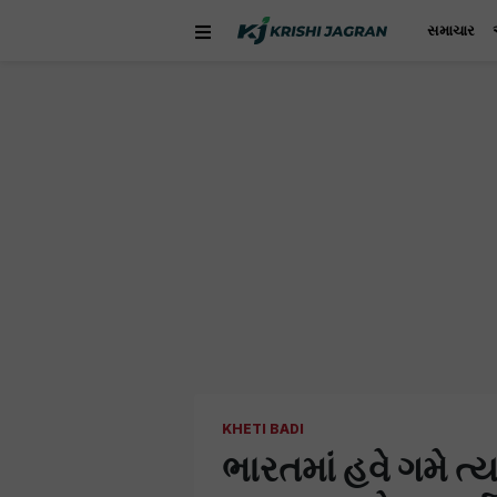
સમાચાર
KHETI BADI
ભારતમાં હવે ગમે 