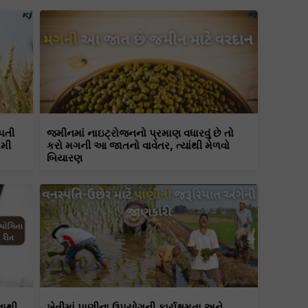
પતી
જમીનમાં નાઇટ્રોજનનો પ્રમાણ વધારવું છે તો
રમી
કરો મગની આ જાતનો વાવેતર, ત્યાંથી મેળવો
બિયારણ
તાથી
ખેતીમાં પાણીના ઉપયોગની કાર્યક્ષમતા અને