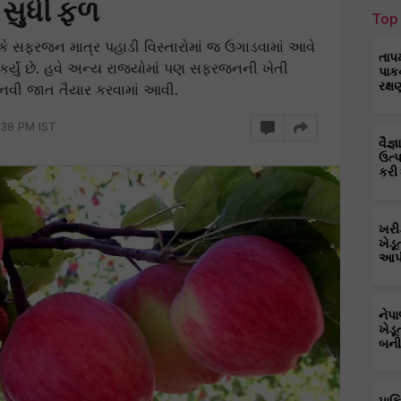
 સુધી ફળ
Top 
ે સફરજન માત્ર પહાડી વિસ્તારોમાં જ ઉગાડવામાં આવે
તાપ
િત કર્યું છે. હવે અન્ય રાજ્યોમાં પણ સફરજનની ખેતી
પાક
રક્ષ
વી જાત તૈયાર કરવામાં આવી.
:38 PM IST
વૈજ
ઉત્
કરી
ખરી
ખેડૂ
આપી
નેપ
ખેડૂ
બની