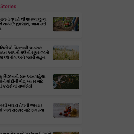
Stories
માનમાં વધારો થી શાકભાજીના
ને થાય છે નુકસાન, આમ કરો
ણ
્ઞાનિકોએ વિકસાવી અઢળક
પાદન આપતી ઘઉંની સૂપર જાતો,
 શકશે રોગ અને ગરમી સહન
ફ સિઝનની શરૂઆત પહેલા
તોને મોદીની ભેટ, ખાતર માટે
 કરોડોની સબસિડી
ાળથી ખાદ્ય તેલની આયાત
તો અને સરકાર માટે સમસ્યા