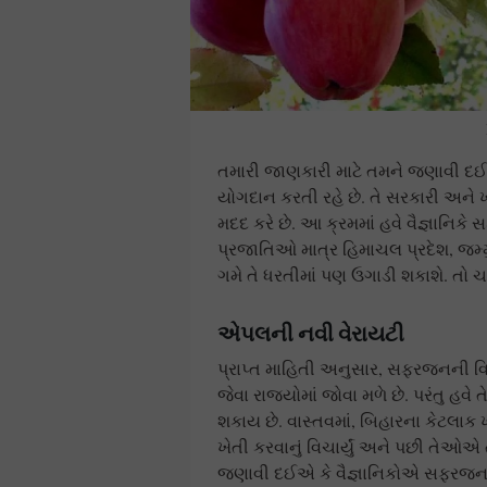
તમારી જાણકારી માટે તમને જણાવી દઈએ 
યોગદાન કરતી રહે છે. તે સરકારી અને ખ
મદદ કરે છે. આ ક્રમમાં હવે વૈજ્ઞાનિક
પ્રજાતિઓ માત્ર હિમાચલ પ્રદેશ, જમ્મ
ગમે તે ધરતીમાં પણ ઉગાડી શકાશે. તો
એપલની નવી વેરાયટી
પ્રાપ્ત માહિતી અનુસાર, સફરજનની વિવિ
જેવા રાજ્યોમાં જોવા મળે છે. પરંતુ હવે
શકાય છે. વાસ્તવમાં, બિહારના કેટલા
ખેતી કરવાનું વિચાર્યું અને પછી તેઓએ 
જણાવી દઈએ કે વૈજ્ઞાનિકોએ સફરજનની 