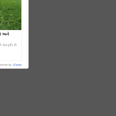
રો અને
 સંસ્કૃતિ છે.
wered by
iZooto