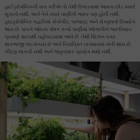
હાઈડ્રોપોનિકની વાત કરીએ તો તેથી ઉગાડવામાં આવતા છોડ ક્યારે
સુકાતો નથી. અને તેને વધારે પાણીની જરુર પણ હોતી નથી.
હાઇડ્રોપોનિક પદ્ધતિમાં કોકોપીટ, પરલાઇટ અને રોક્વુલનો ઉપયોગ
થાય છે. પાકને જોઇતા પોષક તત્વો પાણીમાં ઓગાળીને જરૂરિયાત
પ્રમાણે પાઇપથી પહોંચાડવામાં આવે છે. તેથી સિઝન વગર
શાકભાજી લઇ શકાય છે અને નિયંત્રિત તાપમાનમાં ખેતી થાય છે.
નીંદણ લાગતી નથી અને જંતુનાશક પ્રયોગ થથો નથી.