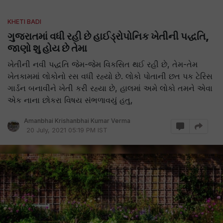
KHETI BADI
ગુજરાતમાં વધી રહી છે હાઈડ્રોપોનિક ખેતીની પદ્ધતિ,
જાણો શુ હોય છે તેમા
ખેતીની નવી પદ્ધતિ જેમ-જેમ વિકસિત થઈ રહી છે, તેમ-તેમ
ખેતકામમાં લોકોનો રસ વધી રહ્યો છે. લોકો પોતાની છત પક ટેરિસ
ગાર્ડન બનાવીને ખેતી કરી રહ્યા છે, હાલમાં અમે લોકો તમને એવા
એક નાના છોકરા વિષય સંભળાવયું હતુ,
Amanbhai Krishanbhai Kumar Verma
20 July, 2021 05:19 PM IST