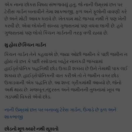
એક નાના છોકરા વિષય સંભળાવયું હતુ, જે નાની ઉમ્રમાં છત પર
ટેરીસ ગાર્ડન બનાવીને તેમા શાકભાજી, ફળ અને ફૂલોની વાવણી કરે
છે અને મોટી આવક ધરાવે છે. ખેતકામ માટે જગ્યા નથી તે પણ ખેતી
કરવી છે, એવા લોકોની સંખ્યા ગુજરાતમાં પણ વધવા લાગી છે. હવે
ગુજરાતમાં પણ લોકો કિચન ગાર્ડનની તરફ વળી રહ્યા છે.
શુ હોય છે કિચન ગાર્ડન
કિચન ગાર્ડન તેને કહવાએ છે, જ્યા ઓછી જમીન કે પછી જમીન ન
હોય તો છત કે પછી રસોડાના બાહેર નાનકડી જગ્યામાં
હાઈડ્રોપોનિક પદ્ધતિથી છોડ ઉગાડી શકાય છે ઉને તેમાથી પાક લઈ
શકાય છે. હાઈડ્રોપોનિકની વાત કરીએ તો તે જમીન વગર છોડ
ઉગાડવાની એક પદ્ધતિ છે. આ શબ્દ ગ્રીકમાંથી આવ્યો છે, જેનો
અર્થ થાય છે. મજબૂત,તંદુરસ્ત અને જમીનની તુલનામાં ખૂબ જ
ઞડપથી વિકસે એવો છોડ.
નાની ઉમ્રમાં છત પર બનાવ્યુ ટેરેસ ગાર્ડન, ઉગાડે છે ફળ અને
શાકભાજી
છોડનો મૂળ ક્યારે નથી સૂકાતો