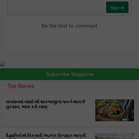
Subscribe Magazine
Top Stories
તાપમાનમાં વધારો થી શાકભાજીના પાકને થાય છે
નુકસાન, આમ કરો રક્ષણ
વૈજ્ઞાનિકોએ વિકસાવી અઢળક ઉત્પાદન આપતી