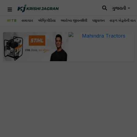
ગુજરાતી
#FTB
સમાચાર
એગ્રિપીડિયા
આરોગ્ય જીવનશૈલી
પશુપાલન
સફળ ખેડૂતોની વાત