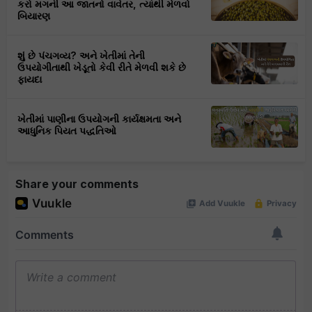
કરો મગની આ જાતનો વાવેતર, ત્યાંથી મેળવો
બિયારણ
શું છે પંચગવ્ય? અને ખેતીમાં તેની
ઉપયોગીતાથી ખેડૂતો કેવી રીતે મેળવી શકે છે
ફાયદા
ખેતીમાં પાણીના ઉપયોગની કાર્યક્ષમતા અને
આધુનિક પિયત પદ્ધતિઓ
Share your comments