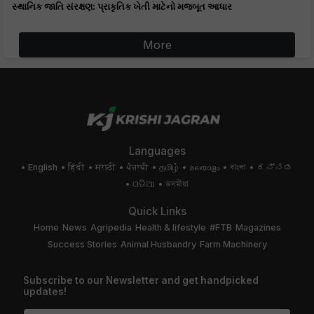
સ્થાનિક જાતિ સંરક્ષણ: પ્રાકૃતિક ખેતી માટેનો મજબૂત આધાર
More
Languages
English
हिंदी
मराठी
ਪੰਜਾਬੀ
தமிழ்
മലയാളം
বাংলা
ಕನ್ನಡ
ଓଡିଆ
অসমীয়া
Quick Links
Home
News
Agripedia
Health & lifestyle
#FTB
Magazines
Success Stories
Animal Husbandry
Farm Machinery
Subscribe to our Newsletter and get handpicked
updates!