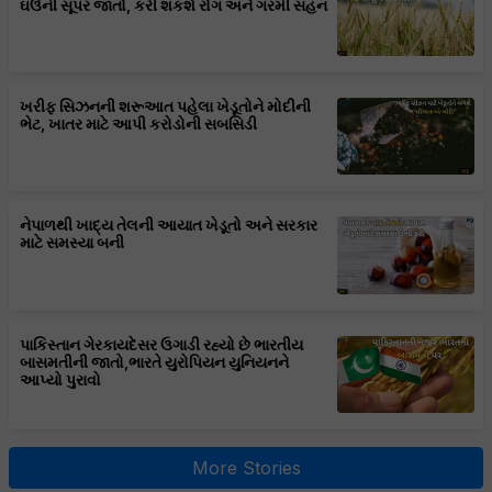
ઘઉંની સૂપર જાતો, કરી શકશે રોગ અને ગરમી સહન
ખરીફ સિઝનની શરૂઆત પહેલા ખેડૂતોને મોદીની
ભેટ, ખાતર માટે આપી કરોડોની સબસિડી
નેપાળથી ખાદ્ય તેલની આયાત ખેડૂતો અને સરકાર
માટે સમસ્યા બની
પાકિસ્તાન ગેરકાયદેસર ઉગાડી રહ્યો છે ભારતીય
બાસમતીની જાતો,ભારતે યુરોપિયન યુનિયનને
આપ્યો પુરાવો
More Stories