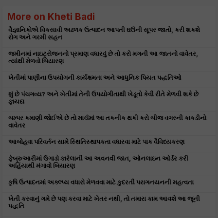
More on Kheti Badi
વૈજ્ઞાનિકોએ વિકસાવી અઢળક ઉત્પાદન આપતી ઘઉંની સૂપર જાતો, કરી શકશે
રોગ અને ગરમી સહન
જમીનમાં નાઇટ્રોજનનો પ્રમાણ વધારવું છે તો કરો મગની આ જાતનો વાવેતર,
ત્યાંથી મેળવો બિયારણ
ખેતીમાં પાણીના ઉપયોગની કાર્યક્ષમતા અને આધુનિક પિયત પદ્ધતિઓ
શું છે પંચગવ્ય? અને ખેતીમાં તેની ઉપયોગીતાથી ખેડૂતો કેવી રીતે મેળવી શકે છે
ફાયદા
બમ્પર કમાણી જોઈએ છે તો માર્ચમાં આ તકનીક થકી કરો બીજ વગરની કાકડીનો
વાવેતર
આબોહવા પરિવર્તન સામે સ્થિતિસ્થાપકતા વધારવા માટે પાક વૈવિધ્યકરણ
ફેબ્રુઆરીમાં ઉગાડો કારેલાની આ અવનવી જાત, ઓનલાઇન ઓર્ડર કરી
અહિંયાથી મંગાવો બિયારણ
કૃષિ ઉત્પાદનમાં અક્લ્પ્ય વધારો મેળવવા માટે કુદરતી પરાગનયનની મહત્વતા
ખેતી કરવાનું ગમે છે પણ કરવા માટે ખેતર નથી, તો તમારા કામ આવશે આ જૂની
પદ્ધતિ