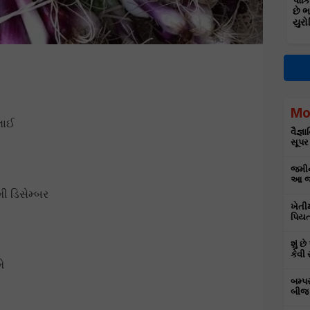
પાકિ
છે 
યુરો
Mo
લાઈ
વૈજ્
સૂપર
જમીન
આ જા
ી ડિસેમ્બર
ખેતી
પિયત
શું છ
કેવી 
ે
બમ્પ
બીજ 