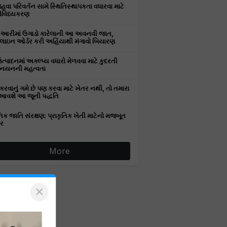
વા પરિવર્તન સામે સ્થિતિસ્થાપકતા વધારવા માટે
વૈવિધ્યકરણ
રુઆરીમાં ઉગાડો કારેલાની આ અવનવી જાત,
ઇન ઓર્ડર કરી અહિંયાથી મંગાવો બિયારણ
ઉત્પાદનમાં અક્લ્પ્ય વધારો મેળવવા માટે કુદરતી
નયનની મહત્વતા
કરવાનું ગમે છે પણ કરવા માટે ખેતર નથી, તો તમારા
આવશે આ જૂની પદ્ધતિ
િક જાતિ સંરક્ષણ: પ્રાકૃતિક ખેતી માટેનો મજબૂત
ર
More
×