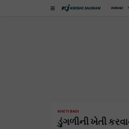
સમાચાર
KHETI BADI
ડુંગળીની ખેતી કર