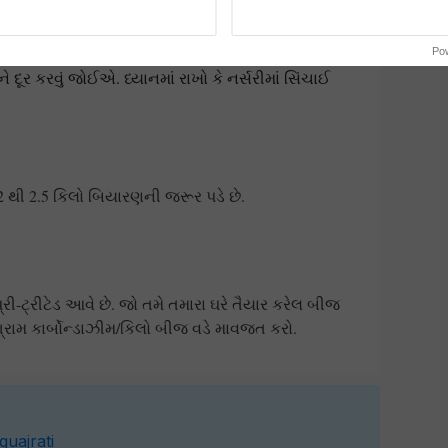
કવું જોઈએ.
િંગ પથારી પર ફેલાવવામાં આવે છે જેથી જમીનમાં ભેજ
Po
 દૂર કરવું જોઈએ. ધ્યાનમાં રાખો કે નર્સરીમાં સિંચાઈ
2 થી 2.5 કિલો બિયારણની જરૂર પડે છે.
્રી-ટ્રીટેડ આવે છે. જો તમે તમારા ઘરે તૈયાર કરેલ બીજ
 ગ્રામ કાર્બોન્ડાઝીમ/કિલો બીજ વડે માવજત કરો.
guajrati