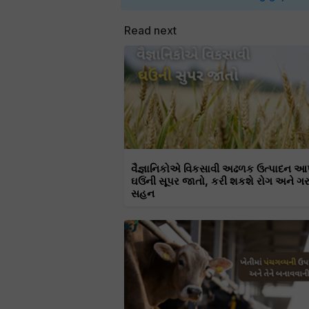
Read next
વૈજ્ઞાનિકોએ વિકસાવી અઢળક ઉત્પાદન આ
ઘઉંની સૂપર જાતો, કરી શકશે રોગ અને ગ
સહન