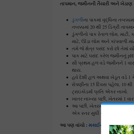
તાપમાન
,
જમીનની તૈયારી અને ખેડાણ
ડુંગળી
ના પાકમાં વૃદ્ધિના તબક્કા
તબક્કામાં 20 થી 25 ડિગ્રી તાપમ
ડુંગળીનો પાક રેતાળ લોમ, માટી, 
માટે, ઊંડા લોમ અને કાંપવાળી મ
તમે જે ક્ષેત્ર પસંદ કરો છો તેમા
પાક માટે પસંદ કરેલ જમીનનું pH 
સૌ પ્રથમ હળ વડે જમીનને 1 વાર
થાય.
હવે દેશી હળ અથવા ખેડૂત વડે 1 
રોપણીના 15 દિવસ પહેલા, 10 થી 
ટ્રાઇકોડર્મા પ્રતિ એકર નાખો.
ખાતર નાખ્યા પછી, ખેતરમાં 1 વાર 
આ પછી, ખેતરમાં ખેડૂત દ્વારા, 
એક સ્તર સુધી નાખો, જેથી ખેતર 
આ પણ વાંચો :
મકાઈની ખેતીમાં મુખ્ય