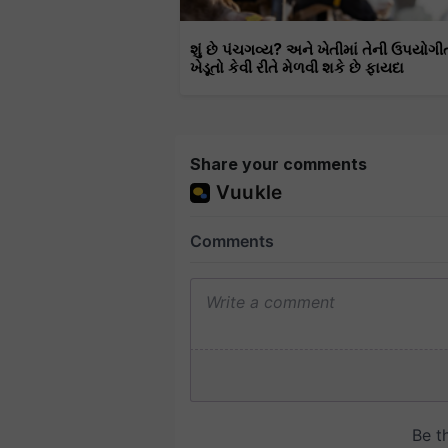
શું છે પંચગવ્ય? અને ખેતીમાં તેની ઉપયોગી
ખેડૂતો કેવી રીતે મેળવી શકે છે ફાયદા
Share your comments