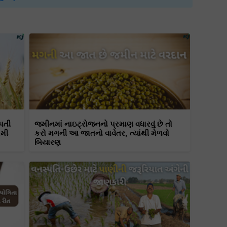
પતી
જમીનમાં નાઇટ્રોજનનો પ્રમાણ વધારવું છે તો
રમી
કરો મગની આ જાતનો વાવેતર, ત્યાંથી મેળવો
બિયારણ