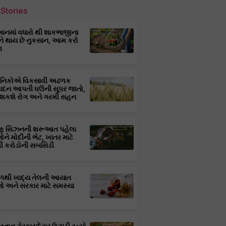
Stories
માનમાં વધારો થી શાકભાજીના
ને થાય છે નુકસાન, આમ કરો
ણ
્ઞાનિકોએ વિકસાવી અઢળક
પાદન આપતી ઘઉંની સૂપર જાતો,
 શકશે રોગ અને ગરમી સહન
ફ સિઝનની શરૂઆત પહેલા
તોને મોદીની ભેટ, ખાતર માટે
 કરોડોની સબસિડી
ાળથી ખાદ્ય તેલની આયાત
તો અને સરકાર માટે સમસ્યા