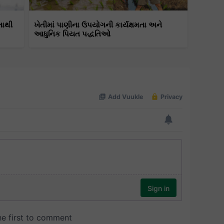
તાથી
ખેતીમાં પાણીના ઉપયોગની કાર્યક્ષમતા અને
આધુનિક પિયત પદ્ધતિઓ