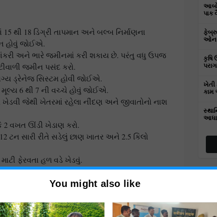
આબોહ
પાક 
માં 15 થી 18 ડિગ્રી તાપમાન અને બલ્બ નિર્માણના
ફેબ્
ઓનલા
ાન હોવું જોઈએ.
કાંકરી અને ભારે જમીનમાં કરી શકાય છે. પરંતુ વધુ ઉપજ
કૃષિ 
ાટીવાળી જમીન પસંદ કરો.
પરાગ
ં યોગ્ય ડ્રેનેજ સિસ્ટમ હોવી જોઈએ.
ખેતી 
મૂલ્ય 6 થી 7 ની વચ્ચે હોવું જોઈએ.
કામ 
 ખેડવી જેથી ખેતરમાં રહેલા નીંદણ અને જીવાતોનો નાશ
સ્થાન
આધા
કે 2 વખત ઊંડી ખેડાણ કરો.
12 ટન સારી રીતે સડેલું છાણ ખાતર અને 2.5 કિલો
માટી ફેરવતા હળ વડે ખેડવું.
આડી અને ઊભી રીતે 2 વખત ઊંડી ખેડાણ કરીને, ખેતર પર
સમતલ બને. હવે ખેતર ડુંગળી રોપણી માટે તૈયાર છે.
You might also like
 જીવાત અને તેમનું અસરકારક રીતે નિયંત્રણ