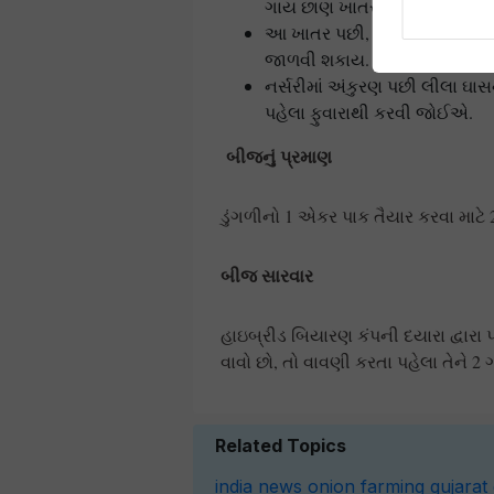
ગાય છાણ ખાતર અથવા ખાતર ઢાં
આ ખાતર પછી, સૂકા ઘાસનું મલ્ચ
જાળવી શકાય.
નર્સરીમાં અંકુરણ પછી લીલા ઘાસને
પહેલા ફુવારાથી કરવી જોઈએ.
બીજનું પ્રમાણ
ડુંગળીનો 1 એકર પાક તૈયાર કરવા માટે 
બીજ સારવાર
હાઇબ્રીડ બિયારણ કંપની દયારા દ્વારા પ
વાવો છો, તો વાવણી કરતા પહેલા તેને 2
Related Topics
india
news
onion
farming
gujarat