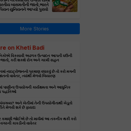
સ્તાન ગેરકાયદેસર ઉગાડી રહ્યો
ભારતીય બાસમતીની જાતો,ભારતે
પિયન યુનિયનને આપ્યો પુરાવો
More Stories
re on Kheti Badi
ઞાનિકોએ વિકસાવી અઢળક ઉત્પાદન આપતી ઘઉંની
 જાતો, કરી શકશે રોગ અને ગરમી સહન
માં નાઇટ્રોજનનો પ્રમાણ વધારવું છે તો કરો મગની
તનો વાવેતર, ત્યાંથી મેળવો બિયારણ
માં પાણીના ઉપયોગની કાર્યક્ષમતા અને આધુનિક
 પદ્ધતિઓ
ે પંચગવ્ય? અને ખેતીમાં તેની ઉપયોગીતાથી ખેડૂતો
રીતે મેળવી શકે છે ફાયદા
ર કમાણી જોઈએ છે તો માર્ચમાં આ તકનીક થકી કરો
વગરની કાકડીનો વાવેતર