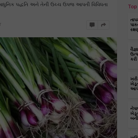
 આધુનિક પદ્ધતિ અને તેની ઉચ્ચ ઉપજ આપતી વિવિધતા
Top 
તાપ
T
પાક
રક્ષ
વૈજ
ઉત્
કરી
ખરી
ખેડૂ
આપી
નેપ
ખેડૂ
બની