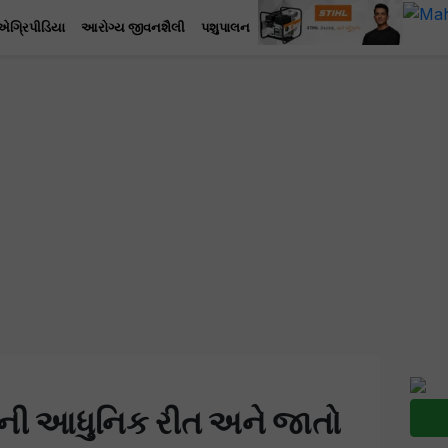
એગ્રિપીડિયા
આરોગ્ય જીવનશૈલી
પશુપાલન
વાની આધુનિક રીત અને જાતો