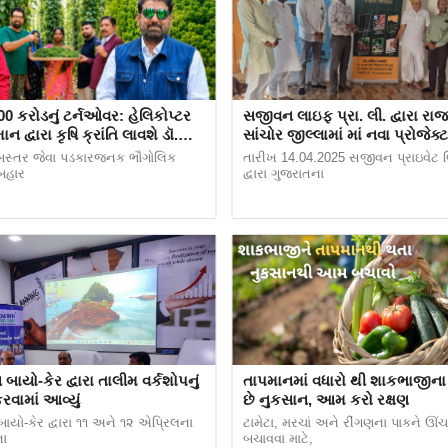
00 કરોડનું ટર્નઓવર: હેલિકોપ્ટર
સજીવન લાઇફ પ્રા. લી. દ્વારા રા
ન દ્વારા કૃષિ ક્રાંતિ લાવશે ડૉ.
સાંચોર જીલ્લામાં માં નવા પ્રોજેક્
રિપાઠી
સાથે પ્રોજેક્ટ ઓફિસનું ઉદ્ઘાટન
બસ્તર જેવા પડકારજનક ભૌગોલિક
તારીખ 14.04.2025 સજીવન પ્રાઇવેટ લ
 બહાર
દ્વારા ગુજરાતના
ટે 3 મીટર લાંબો પલંગ બનાવો. આ પથારી લગભગ 15 સેમી
ાયો-કેર દ્વારા તાલીમ વર્કશોપનું
તાપમાનમાં વધારો થી શાકભાજીના
ામાં આવ્યું
છે નુકસાન, આમ કરો રક્ષણ
ઈએ બનાવવું જોઈએ.
યો-કેર દ્વારા ૧૧ અને ૧૨ એપ્રિલના
ટામેટા, મરચાં અને રીંગણના પાકને ઊં
.મી. જાડી સપાટી જેમાં ચાળેલી ઝીણી માટી અને સડેલું
ા
બચાવવા માટે,