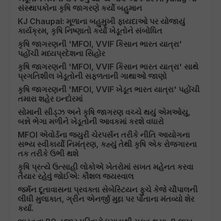
સંસ્થાપકોના કૃષિ જાગરણે કર્યો બહુમાન
KJ Chaupal: મૂળાના બહુમુખી ફાયદાઓ પર યોજાયું
કાર્યક્રમ, કૃષિ નિષ્ણાતો કર્યો ખેડૂતોને સંબોધિત
કૃષિ જાગરણની 'MFOI, VVIF કિસાન ભારત યાત્રા'
પહોંચી મધ્યપ્રદેશના સિહોર
કૃષિ જાગરણની 'MFOI, VVIF કિસાન ભારત યાત્રા' સાથે
પ્રગતિશીલ ખેડૂતોની સફળતાની ગાથાઓ જાણો
કૃષિ જાગરણની 'MFOI, VVIF ખેડૂત ભારત યાત્રા' પહોંચી
તમારા શહેર ઇન્દોરમાં
સોમાની સીડ્ઝ અને કૃષિ જાગરણ વચ્ચે થયું એમઓયુ,
બન્ને ભેગા મળીને ખેડૂતોની આવકમાં કરશે વધારો
MFOI એવોર્ડના જ્યુરી ચેરપર્સન તરીકે નીતિ આયોગના
સભ્ય સ્વીકાર્યો નિમંત્રણ, કહ્યું તેથી કૃષિ એક રોજગારના
તક તરીકે ઉભી થશે
કૃષિ પ્રત્યે ઉત્સાહી લોકોએ ખેતરોમાં સખત મહેનત કરવા
તૈયાર રહેવું જોઈએ: કૌશલ જયસ્વાલ
જર્મન દૂતાવાસના પ્રવક્તા સેબેસ્ટિયન ફુચે કેજે ચૌપાલની
લીધી મુલાકાત, ગ્રીન એનર્જી મુદ્દા પર પોતાના મંતવ્યો શેર
કર્યા.