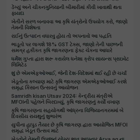
ડેંગ્યું અને ચીકનગુનિયાની બીમારીમાં કીવી ખાવાથી થતા
ફાયદા
ખેતીને સરળ બનાવવા આ કૃષિ યંત્રોનો ઉપયોગ કરો, જાણો
તેમની વિશેષતા
રાઈનું ઉત્પાદન વધારવુ હોય તો અપનાવો આ પદ્ધતિ
ભાડૂતો પર લાગશે 18% GST ટેક્સ, જાણો તેની પાછળની
સમગ્ર હકીકત કૃષિ જાગરણના ફેક્ટ ચેકના આધારે
ધર્મેશ ગુપ્તા દ્વારા શરૂ કરાયેલ ધનેશા ક્રોપ સાયન્સ પ્રાઇવેટ
લિમિટેડ
શું છે એમએફઓઆઈ, જેની દેશ-વિદેશમાં થઈ રહી છે ચર્ચા
ખેડૂતોના કલ્યાણ માટે કૃષિ જાગરણ એમએફઓઆઈ કરશે
સમૃદ્ધ કિસાન ઉત્સવનું આયોજન
Samridh kisan Utsav 2024: કેન્દ્રીય મંત્રીએ
MFOIની પહેલને બિરદાવ્યું, કૃષિ જાગરણનું કર્યો વખાણ
કૃષિ જાગરણના સહયોગથી આંધ્રના વિજિયાનગરમમાં બે
દિવસીય રાયથુનું શુભારંભ
યુપીના હાપુડ તૈયાર છે કૃષિ જાગરણ દ્વારા આયોજિત MFOI
સમૃદ્ધ ખેડૂત ઉત્સવ માટે
ખેડૂતોને તેમની ઉપજનું યોગ્ય ભાવ આપનાર Arya.ag ના