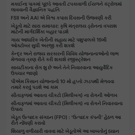
મકાઈના પાકમાં પૂછડે આવતી ટપકાવાળી ઈયળને કંટ્રોલમાં
લાવવાની વૈજ્ઞાનિક પદ્ધતિ
FSII અને AAI એ વિશ્વ કપાસ દિવસની ઉજવણી કરી
ખેડૂતો માટે સારા સમાચાર: કૃષિ મંત્રાલય ડ્રોનના વપરાશ
માટેની માર્ગદર્શિકા બહાર પાડશે
ગાય આધારિક ખેતીની સહાય માટે પશુપાલકો 19મી
ઓક્ટોબર સુધી અરજી કરી શકશે
કેન્દ્ર અને રાજ્ય સરકારની વિવિધ યોજનાનાઓનો લાભ
મેળવવા ત્રણ રીતે કરી શકાશે રજીસ્ટ્રેશન
સાયટીકાના રોગ શુ છે અને તેને નિવારવાના આયુર્વેદિક
ઉપચાર જાણો
પીએમ કિસાન યોજનાનો 10 મો હપ્તો ઝડપથી મેળવવા
તમારે કરવું પડશે આ કામ
સીતાફળમાં આવતા ચીકટો (મિલીબગ) ના રોગની ઓળખ
સીતાફળમાં આવતા ચીકટો (મિલીબગ) ના રોગને નિવારવાના
ઉપાય
ખેડૂત ઉત્પાદક સંગઠન (FPO) : ‘ઉત્પાદક કંપની’ હેઠળ આ
રીતે નોંધણી કરાવો
શિયાળુ વળીયારી વાવવા માટે ખેડૂતોએ આ બાબતોનું ધ્યાન