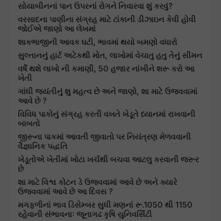
સોયાબીનનાં પાન ઉપરનાં રોગને નિવારવા શું કરવું?
વરસાદના પાણીના સંગ્રહ માટે ટાંકાની ડીઝાઇન કેવી હોવી
જોઈએ જાણો આ લેખમાં
શાકભાજીની આવક ઘટી, ભાવમાં થયો બમણો વધારો
સુલ્તાનનું હાર્ટ અટેકથી મોત, લાખોમાં વેચાતુ હતુ તેનું સીમન
વર્ષે થશે લાખો ની કમાણી, 50 હજાર નાંખીને શરૂ કરો આ
ખેતી
ગાંધી જયંતીનું શુ મહત્વ છે અને જાણો, શા માટે ઉજવવામાં
આવે છે ?
વિવિધ પાકોનું સંગ્રહ કરતી વખતે ખેડૂતે ધ્યાનમાં રાખવાની
બાબતો
જીરૂના પાકમાં આવતી જીવાતો પર નિયંત્રણ મેળવવાની
વૈજ્ઞાનિક પદ્ધતિ
ખેડૂતોએ ખેતીમાં ખોટા ખર્ચથી બચવા આટલુ કરવાની જરૂર
છે
શા માટે વિશ્વ કોટન ડે ઉજવવામાં આવે છે અને ક્યારે
ઉજવવામાં આવે છે આ દિવસ ?
મગફળીનાં ભાવ ડિસેમ્બર સુધી મણનાં રૂ.1050 થી 1150
રહેવાની સંભાવનાઃ જૂનાગઢ કૃષિ યુનિવર્સિટી