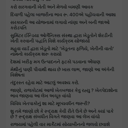
કરો સરગવાની ખેતી અને મેળવો બમણી આવક
દિવાળી પહેલા બાજરીના ભાવ રૂ. 400એ પહોંચવાની આશા
સરકારની આ યોજનામાં લગાવો નાંણા અને બની જાઓ
કરોડપતિ
સુમિંટર ઈન્ડિયા ઓર્ગેનિક્સ સંસ્થા દ્વારા ખેડૂતોને શેરડીની
ખેતી કરવાની પદ્ધતિ વિશે કાર્યક્રમ યોજાયો
મહુવા યાર્ડ દ્વારા ખેડૂતો માટે ‘ખેડૂતના ફળિયે, ખેતીની વાતો’
નામનો કાર્યક્રમ શરૂ કરાયો
દેશમાં ખરીફ મગ ઉત્પાદનને ફટકો પડવાના એંધાણ
મેથીનું પાણી પીવાથી થાય છે ખાસ લાભ, જાણો આ અંગેની
વિશેષતા
તંદુરસ્ત રહેવા માટે આટલું અવશ્ય કરો.
જાણો, રાજકોટમાં આજે ખેતબજાર કેવુ રહ્યુ ? ખેતપેદાશોના
ભાવ જાણવા આ લેખ અચૂક વાંચો
વિવિધ ખેતપાકોનું શા માટે મૂલ્યવર્ધન જરૂરી?
શુ તમે જાણો છો કે રૂદ્રાક્ષ કેવી રીતે ઉગે છે અને ક્યાં પાકે
છે ? રૂદ્રાક્ષ સંબધીત વિગતે જાણવા આ લેખ વાંચો
રાજ્યમાં પહેલી વાર માર્કેટમાં સોયાબીનનો જલવો છવાશે