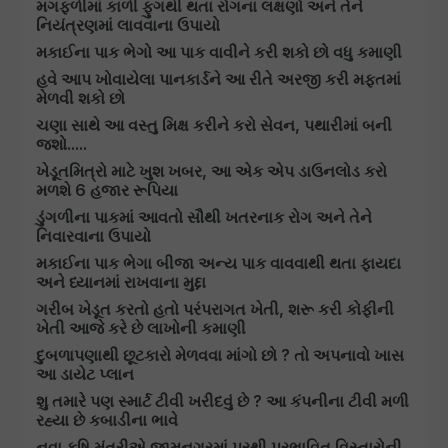
મગફળીમાં કાળી ફુગથી થતા રોગના લક્ષણો અને તેને
નિયંત્રણમાં લાવવાના ઉપાયો
મકાઈના પાક ભેગો આ પાક વાવીને કરી શકો છો વધુ કમાણી
હવે આપ ખોવાયેલા પાનકાર્ડને આ રીતે અરજી કરી મફતમાં
મેળવી શકો છો
ચણા સાથે આ વસ્તુ મિક્ષ કરીને કરો સેવન, પથારીમાં બની
જશો.....
ખેડૂતમિત્રો માટે ખુશ ખબર, આ એક એપ ડાઉનલોડ કરો
મળશે 6 હજાર રૂપિયા
ડુંગળીના પાકમાં આવતો સૌથી ખતરનાક રોગ અને તેને
નિવારવાના ઉપાયો
મકાઈના પાક ભેગા બીજા અન્ય પાક વાવવાથી થતા ફાયદા
અને ધ્યાનમાં રાખવાના મુદ્દા
ગરીબ ખેડૂત કરતો હતો પરંપરાગત ખેતી, શરૂ કરી કોફીની
ખેતી આજે કરે છે લાખોની કમાણી
દુબળાપણાથી છૂટકારો મેળવવા માંગો છો ? તો અપનાવો ખાસ
આ ડાયેટ પ્લાન
શુ તમારે પણ સ્માર્ટ ટીવી ખરીદવું છે ? આ કંપનીના ટીવી મળી
રહ્યા છે કબાડીના ભાવે
નવા કૃષિ મંત્રીએ જામનગરમાં પૂરથી પ્રભાવિત વિસ્તારોની