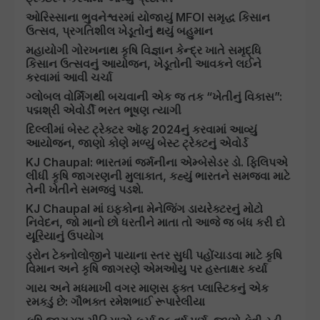
ઓરિસ્સાના ભુવનેશ્વરમાં યોજાયું MFOI સમૃદ્ધ કિસાન
ઉત્સવ, પ્રગતિશીલ ખેડૂતોનું થયું બહુમાન
મહાયોગી ગોરખનાથ કૃષિ વિજ્ઞાન કેન્દ્ર ખાતે સમૃદ્ધિ
કિસાન ઉત્સવનું આયોજન, ખેડૂતોની આવકને લઈને
કરવામાં આવી ચર્ચા
ગ્લોબલ વોર્મિંગથી બચવાની એક જ તક “ખેતીનું વિકાસ”:
પદ્મશ્રી એવોર્ડી ભરત ભૂષણ ત્યાગી
દિલ્લીમાં બેસ્ટ ટ્રેક્ટર ઑફ 2024નું કરવામાં આવ્યું
આયોજન, જાણો કોણે મળ્યું બેસ્ટ ટ્રેક્ટનું એવોર્ડ
KJ Chaupal: ભારતમાં જર્મનીના એમ્બેસેડર ડો. ફિલિપએ
લીધી કૃષિ જાગરણની મુલાકાત, કહ્યું ભારતને સમજવા માટે
તેની ખેતીને સમજવું પડશે.
KJ Chaupal માં ઇફકોના મેનેજિંગ ડાયરેક્ટરનું મોટો
નિવેદન, જો માનો છો ધરતીને માતા તો આજે જ બંધ કરી દો
યૂરિયાનું ઉપયોગ
ડ્રોન ટેક્નોલોજીને પાયાના સ્તર સુધી પહોંચાડવા માટે કૃષિ
વિમાન અને કૃષિ જાગરણે એમઓયુ પર હસ્તાક્ષર કર્યા
ગાય અને મધમાખી વગર માણસ ફક્ત પ્લાસ્ટિકનું એક
રમકડું છે: ગૌભક્ત રમેશભાઈ રૂપારેલીયા