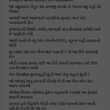
રીંગણનાં પાકમાં સંકલિત રોગ વ્યવસ્થાપન
જો પશુપાલક ખેડૂત આ કાળજી રાખશે તો તેમના પશુ નહી પડે
બિમાર
બાજરી અને આમળાની ચટણીના ફાયદા અને તેને
બનાવવાની રીત
રાજકોટની સ્થિતિ ગંભીર,આગામી પાંચ દિવસમાં સર્જાઈ શકે
છે પાણીની તંગી
આવી રહ્યો છે વધુ એક કંપનીનો IPO, ચૂકતા નહી કમાવાનો
મોકો
શુ તમારા પણ દાંત પીળા થઈ ગયા છે ? તો આ રીતે ચમકાવો
દાંત
બીટી કપાસ વાવ્યા પછી આ રીતે પાકની માનજત કરો 100
ટકા ઉત્પાદન વધશે
ખેત પેદાશોમા મુલ્યવૃદ્ધી શુ છે અને તેનુ મહત્વ શુ છે ?
જો આપનું ખાતુ સરકારી બેંકમાં છે તો આ લેખ એક વાર
જરૂર વાંચજો
પીએમ કિસાન યોજના હેઠળ સહાયની રકમમાં આ ફેરફાર
થવાની શક્યતા
સરકાર હવે ખેડૂતોને ગેરંટી વગર 1.60 લાખની લોન આપી
રહી છે ઝડપી લો આ તક