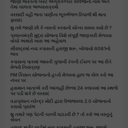
જાણો ભારતની બેસ્ટ એગ્રીકલ્ચર કોલેજોના નામ અને
તેમા ચાલતા અભ્યાસક્રમો
વરસાદી વહી જતા પાણીના ભૂગર્ભજળ રિચાર્જ થી થતા
ફાયદા
શુ તમે જાણો છો કે નાસ્તો કરવાનો યોગ્ય સમય ક્યો છે ?
પ્રધાનમંત્રી મુદ્રા યોજના વિશે સંપૂર્ણ જાણકારી મેળવવા
વાંચો અમારો ખાસ આ અહેવાલ
સૌરાષ્ટ્રમાં નવા કપાસની હરાજી શરૂ, બોલાયો 6061નો
ભાવ
કપાસના પાકમાં આવતી ગુલાબી રંગની ઈયળ પર આ રીતે
મેળવો નિયંત્રણ
PM કિસાન યોજનાનો હપ્તો મેળવવા હાલ જ કોલ કરો આ
નંબર પર
હવામાન ખાતાએ કરી આગાહી છેલ્લા 24 કલાકમાં આ સ્થળો
પર પડી શકે છે વરસાદ
વડાપ્રધાન નરેન્દ્ર મોદી દ્વારા ઉજ્જવલા 2.0 યોજનાનો
કરાયો પ્રારંભ
શુ તમારે પણ પેટની ચરબી ઘટાડવી છે ? તો કરો આ વસ્તુનું
સેવન
હળવદ માર્કેટ યાર્ડમાં નવા કપાસની હરાજી શરૂ, જાણો