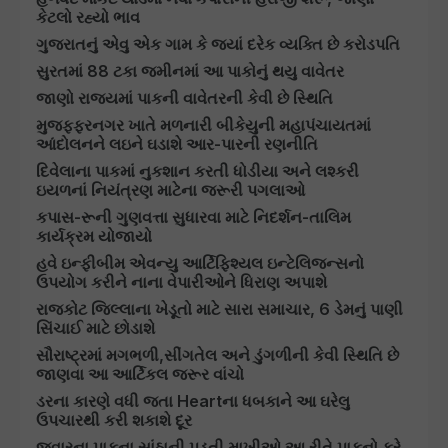
કેટલો રહ્યો ભાવ
ગુજરાતનું એવુ એક ગામ કે જ્યાં દરેક વ્યક્તિ છે કરોડપતિ
સુરતમાં 88 ટકા જમીનમાં આ પાકોનું થયુ વાવેતર
જાણો રાજ્યમાં પાકની વાવેતરની કેવી છે સ્થિતિ
મુજફ્ફરનગર ખાતે મળનારી બીકેયુની મહાપંચાયતમાં
આંદોલનને લઇને ઘડાશે આર-પારની રણનીતિ
દિવેલાના પાકમાં નુકશાન કરતી ધોડીયા અને લશ્કરી
ઇયળનાં નિયંત્રણ માટેના જરૂરી પગલાઓ
કપાસ-રૂની ગુણવત્તા સુધારવા માટે નિદર્શન-તાલિમ
કાર્યક્રમ યોજાયો
હવે ઇન્ફીબીમ એવન્યુ આર્ટિફિશ્યલ ઇન્ટેલિજન્સનો
ઉપયોગ કરીને નાના વેપારીઓને ધિરાણ અપાશે
રાજકોટ જિલ્લાના ખેડૂતો માટે સારા સમાચાર, 6 ડેમનું પાણી
સિંચાઈ માટે છોડાશે
સૌરાષ્ટ્રમાં મગભળી,સીંગતેલ અને ડુંગળીની કેવી સ્થિતિ છે
જાણવા આ આર્ટિકલ જરૂર વાંચો
ડરના કારણે વધી જતા Heartના ધબકાને આ ઘરેલુ
ઉપચારથી કરી શકાશે દૂર
જુવારના પાકના સાંઠાની પડતી માખીઓ આ રીતે પાકનો કરે