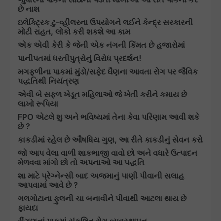
છે નાશ
ઇલેક્ટ્રિક ટુ-વ્હીલરના ઉપયોગને લઈને કેન્દ્ર સરકારની
મોટી રાહત, લોકો કરી શકશે આ કામ
એક એવી કેરી કે જેની એક નંગની કિંમત છે હજારોમાં
પાનીપતમાં ધરતીપુત્રોનું વિરોધ પ્રદર્શન!
મગફળીના પાકમાં મુંડો/સફેદ ઘૈણના આવતા રોગ પર જૈવિક
પદ્ધતિથી નિયંત્રણ
એવી બે સફળ ખેડૂત મહિલાઓ જે ખેતી કરીને કમાય છે
લાખો રૂપિયા
FPO એટલે શુ અને ભવિષ્યમાં તેના કેવા પરિણામ આવી શકે
છે ?
કાકડીમાં રહેલ છે ઔષધિય ગુણ, આ રીતે કાકડીનું સેવન કરો
જો આપ વેલા વાળી શાકભાજી વાવો છો અને વધારે ઉત્પાદન
મેળવવા માંગો છો તો અપનાઓ આ પદ્ધતિ
શા માટે પ્રેગ્નેન્સી બાદ અજમાનું પાણી પીવાની સલાહ
આપવામાં આવે છે ?
ગલગોટાના ફુલની ચા બનાવીને પીવાથી આટલા થાય છે
ફાયદા