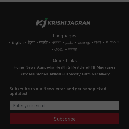
Languages
English
हिंदी
मराठी
ਪੰਜਾਬੀ
தமிழ்
മലയാളം
বাংলা
ಕನ್ನಡ
ଓଡିଆ
অসমীয়া
Quick Links
Home
News
Agripedia
Health & lifestyle
#FTB
Magazines
Success Stories
Animal Husbandry
Farm Machinery
Subscribe to our Newsletter and get handpicked
updates!
Subscribe