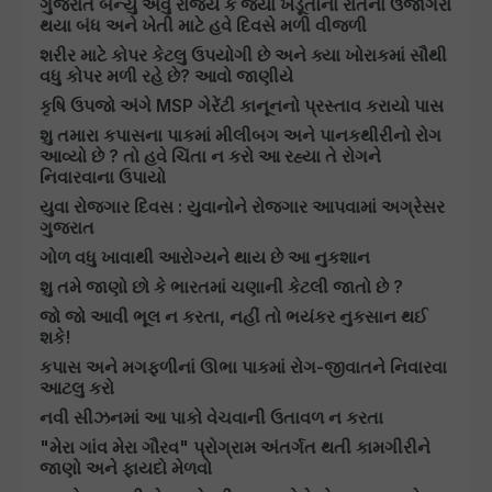
ગુજરાત બન્યું એવું રાજ્ય કે જ્યાં ખેડૂતોના રાતના ઉજાગરા
થયા બંધ અને ખેતી માટે હવે દિવસે મળી વીજળી
શરીર માટે કોપર કેટલુ ઉપયોગી છે અને ક્યા ખોરાકમાં સૌથી
વધુ કોપર મળી રહે છે? આવો જાણીયે
કૃષિ ઉપજો અંગે MSP ગેરેંટી કાનૂનનો પ્રસ્તાવ કરાયો પાસ
શુ તમારા કપાસના પાકમાં મીલીબગ અને પાનકથીરીનો રોગ
આવ્યો છે ? તો હવે ચિંતા ન કરો આ રહ્યા તે રોગને
નિવારવાના ઉપાયો
યુવા રોજગાર દિવસ : યુવાનોને રોજગાર આપવામાં અગ્રેસર
ગુજરાત
ગોળ વધુ ખાવાથી આરોગ્યને થાય છે આ નુકશાન
શુ તમે જાણો છો કે ભારતમાં ચણાની કેટલી જાતો છે ?
જો જો આવી ભૂલ ન કરતા, નહીં તો ભયંકર નુકસાન થઈ
શકે!
કપાસ અને મગફળીનાં ઊભા પાકમાં રોગ-જીવાતને નિવારવા
આટલુ કરો
નવી સીઝનમાં આ પાકો વેચવાની ઉતાવળ ન કરતા
"મેરા ગાંવ મેરા ગૌરવ" પ્રોગ્રામ અંતર્ગત થતી કામગીરીને
જાણો અને ફાયદો મેળવો