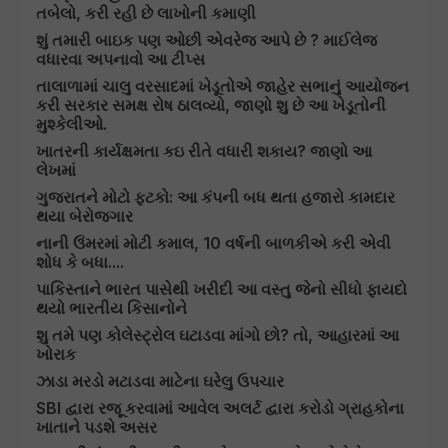
તબેલો, કરી રહી છે લાખોની કમાણી
શું તમારી બાઇક પણ ઓછી એવરેજ આપે છે ? માઈલેજ
વધારવા અપનાવો આ ટીપ્સ
તાલાળામાં ચાલુ વરસાદમાં ખેડૂતોએ જાહેર સભાનું આયોજન
કરી સરકાર સમક્ષ રોષ ઠાલવ્યો, જાણો શુ છે આ ખેડૂતોની
મુશ્કેલીઓ.
ખાતરની કાર્યક્ષમતા કઇ રીતે વધારી શકાય? જાણો આ
લેખમાં
ગુજરાતને મોટો ફટકો: આ કંપની બધ થતા હજારો કામદાર
થયા બેરોજગાર
નાની ઉંમરમાં મોટી કમાલ, 10 વર્ષની બાળકીએ કરી એવી
શોધ કે બધા....
પાકિસ્તાને ભારત પાસેથી ખરીદી આ વસ્તુ જેનો સીધો ફાયદો
થયો ભારતીય કિસાનોને
શુ તમે પણ કોલેસ્ટ્રોલ ઘટાડવા માંગો છો? તો, આહારમાં આ
ખોરાક
ઝાડા મરડો મટાડવા માટેના ઘરેલુ ઉપચાર
SBI દ્વારા રજૂ કરવામાં આવેલ અલર્ટ દ્વારા કરોડો ગ્રાહકોના
ખાતાને પડશે અસર