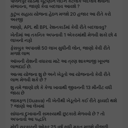
પાલનપુર યાર્ડમાં ચૂંટણીને લઈને કેટલાક બદલાવ થવાની
સંભાવના, જાણો કેવા બદલાવ આવશે ?
કુટુંબ સહાય યોજના હેઠળ મળશે 20 હજાર આ રીતે કરો
અરજી
જાણો, APL થી BPL રેશનકાર્ડમાં કેવી રીતે બદલાવવુ?
ખેતીમાં આ તકનિક અપનાવી 1 એકરમાંથી મેળવી શકો છો 4
લાખનો નફો
ફેસબુક અપાવશે 50 લાખ સુધીની લોન, જાણો કેવી રીતે
મળશે લાભ
આંખની રોશની વધારવા માટે આ ત્રણ શાકભાજી ખૂબજ
લાભદાઈ છે.
આત્મા યોજના શુ છે અને ખેડૂતો આ યોજનાનો કેવી રીતે
લાભ મેળવી શકે છે ?
શુ તમે જાણો છો કે કેળા ખાવાથી જીવનની 13 મીનીટ વધી
જાય છે
જામફળ (Guava) ની ખેતીથી ખેડૂતોને કઈ રીતે ફાયદો થશે
? જાણો આ લેખમાં
સાંધાના દુખાવાની સમસ્યાથી છુટકારો મેળવવો છે ? તો
અપનાવો આ પદ્ધતિ
મોદી સરકારની ઓફર 25 વર્ષ સુધી મફત મળશે વીજળી,