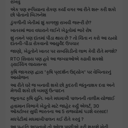
રાખવુ
એક પણ રૂપિયાના રોકણ કર્યા વગર આ રીતે શરૂ કરી શકો
છો પોતાનો બિઝનેશ
ડુંગળીની ખેતીમાં શું કાળજી રાખવી જરૂરી છે?
ખાતરમાં ભાવ વધારાને લઈને ખેડૂતોમાં ભારે રોષ
શું તમને પણ દાંતમાં પીડા થાય છે ? તો ચિંતા ન કરો આ રહ્યો
દાંતની-પીડા રોકવાનો આયુર્વેદ ઉપચાર
જાણો, ખેડૂતોને ખાતર પર સબસિડીનો લાભ કેવી રીતે મળશે?
RTO સિવાય પણ હવે આ જગ્યાઓએ કઢાવી શકશો
ડ્રાઈવિંગ લાયસન્સ
કૃષિ જાગરણ દ્વારા 'કૃષિ પ્રદર્શન ઉદ્યોગ' પર વેબિનારનું
આયોજન
આ રીતે ઘરે જ બનાવી શકો છો કુદરતી જંતુનાશક દવા અને
મેળવી શકો છો બમણું ઉત્પાદન
જૂનાગઢ કૃષિ યુનિ. ખાતે મધમાખી પાલનની તાલીમ યોજાઈ
હવામાન વિભાગે ખેડૂતો માટે જાહેર કર્યું એલર્ટ, 30
ઓક્ટોબર સુધી ભારતના આ 5 રાજ્યોમાં પડશે વરસાદ!
મધપેટીમાં મધમાખીપાલન કઈ રીતે કરવું ?
આ પદ્ધતિ અપનાવો તો ઓછા પાણીએ કરી શકાશે ખેતી