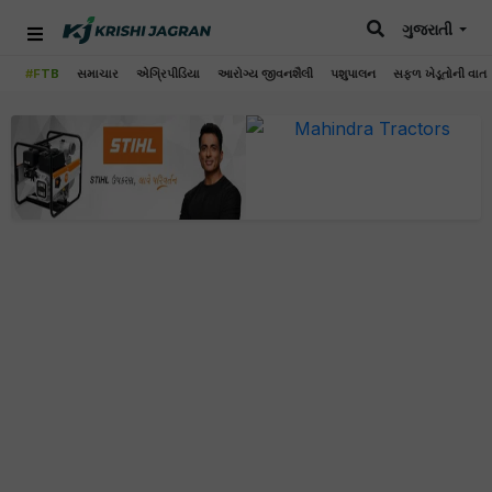
ગુજરાતી
#FTB
સમાચાર
એગ્રિપીડિયા
આરોગ્ય જીવનશૈલી
પશુપાલન
સફળ ખેડૂતોની વાત