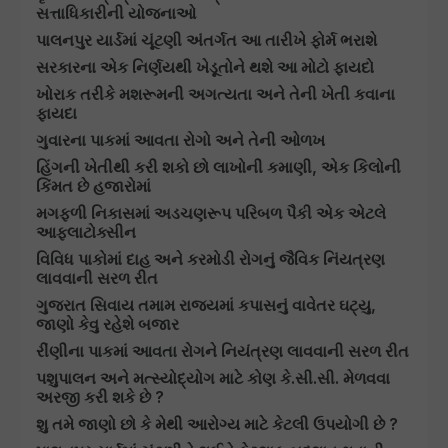
સત્તાધિકારીની યોજનાઓ
પાલનપુર યાર્ડમાં ચૂંટણી અંતર્ગત આ તારીખે ફોર્મ ભરાશે
સરકારના એક નિર્ણયથી ખેડૂતોને થશે આ મોટો ફાયદો
ખોરાક તરીકે મશરૂમની અગત્યતા અને તેની ખેતી કવાના
ફાયદા
ગુવારના પાકમાં આવતા રોગો અને તેની ઓળખ
હિંગની ખેતીથી કરી શકો છો લાખોની કમાણી, એક કિલોની
કિંમત છે હજારોમાં
મગફળી નિકાસમાં અડચણરૂપ પરિબળ પૈકી એક એટલે
આફલાટોક્સીન
વિવિધ પાકોમાં દાહ અને કરમોડી રોગનું જૈવિક નિંયત્રણ
લાવવાની સરળ રીત
ગુજરાત સિવાય તમામ રાજ્યમાં કપાસનું વાવેતર ઘટ્યુ,
જાણો કેવુ રહેશે બજાર
રીંણીના પાકમાં આવતા રોગને નિયંત્રણ લાવવાની સરળ રીત
પશુપાલન અને મત્સ્યોદ્યોગ માટે કોણ કે.સી.સી. મેળવવા
અરજી કરી શકે છે ?
શુ તમે જાણો છો કે મેથી આરોગ્ય માટે કેટલી ઉપયોગી છે ?