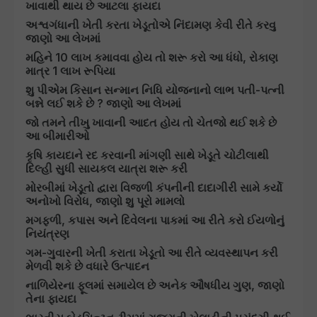
ખાવાથી થાય છે આટલા ફાયદા
અશ્વગંધાની ખેતી કરતા ખેડૂતોએ નિંદામણ કેવી રીતે કરવુ
જાણો આ લેખમાં
મહિને 10 લાખ કમાવવા હોય તો શરૂ કરો આ ધંધો, રોકાણ
માત્ર 1 લાખ રૂપિયા
શુ પીએમ કિસાન સન્માન નિધિ યોજનાનો લાભ પતી-પત્ની
બન્ને લઈ શકે છે ? જાણો આ લેખમાં
જો તમને તીખુ ખાવાની આદત હોય તો ચેતજો થઈ શકે છે
આ બીમારીઓ
કૃષિ કાયદાને રદ કરવાની માંગણી સાથે ખેડૂતે ચોટીલાથી
દિલ્હી સુધી સાયકલ યાત્રા શરૂ કરી
મોરબીમાં ખેડૂતો દ્વારા વિજળી કંપનીની દાદાગીરી સામે કર્યો
અનોખો વિરોધ, જાણો શુ પૂરો મામલો
મગફળી, કપાસ અને દિવેલના પાકમાં આ રીતે કરો ઈયળોનું
નિયંત્રણ
ગમ-ગુવારની ખેતી કરાતા ખેડૂતો આ રીતે વ્યવસ્થાપન કરી
મેળવી શકે છે વધારે ઉત્પાદન
નાળિયેરના ફૂલમાં સમાયેલ છે અનેક ઔષધીય ગુણ, જાણો
તેના ફાયદા