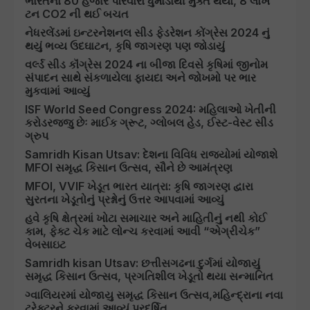
ભારતના 80 હજાર પરિવારો ધુમાડાથી મુક્ત થયા, 8 લાખ
ટન CO2 ની થઈ બચત
નેધરલેંડમાં ઇન્ટરનેશનલ સીડ ફેડરેશન કોંગ્રેસ 2024 નું
થયું ભવ્ય ઉદઘાટન, કૃષિ જાગરણ પણ જોડાયું
વર્લ્ડ સીડ કૉંગ્રેસ 2024 ના બીજા દિવસે કૃષિમાં જીનોમ
સંપાદન સાથે સંકળાયેલા ફાયદા અને જોખમો પર ભાર
મુકવામાં આવ્યું
ISF World Seed Congress 2024: મહિલાઓ ખેતીની
કરોડરજ્જુ છેઃ માઈક ગ્રૂટ, ગ્લોબલ હેડ, ઈસ્ટ-વેસ્ટ સીડ
ગ્રુપ
Samridh Kisan Utsav: દેશના વિવિધ રાજ્યોમાં યોજાશે
MFOI સમૃદ્ધ કિસાન ઉત્સવ, સૌને છે આમંત્રણ
MFOI, VVIF ખેડૂત ભારત યાત્રા: કૃષિ જાગરણ દ્વારા
સુરતના ખેડૂતોનું પ્રશ્નોનું ઉત્તર આપવામાં આવ્ચું
હવે કૃષિ ક્ષેત્રમાં ખોટા સમાચાર અને માહિતીનું નથી કોઈ
કામ, ફેક્ટ ચેક માટે લોન્ચ કરવામાં આવી “એગ્રીચેક”
વેબસાઇટ
Samridh kisan Utsav: છત્તીસગઢના દુર્ગમાં યોજાયું
સમૃદ્ધ કિસાન ઉત્સવ, પ્રગતિશીલ ખેડૂતો થયા સન્માનિત
ગ્વાલિયરમાં યોજાયુ સમૃદ્ધ કિસાન ઉત્સવ,મહિન્દ્રાના નવા
ટ્રેક્ટરને કરવામાં આવ્યું પ્રદર્ષિત