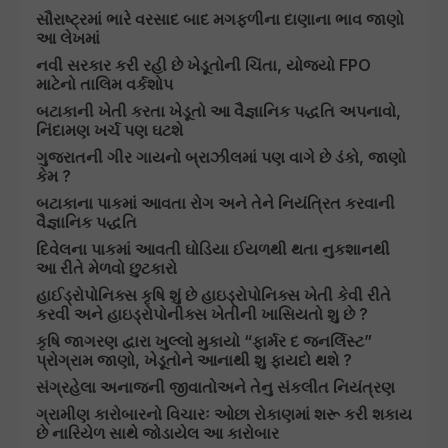
સૌરાષ્ટ્રમાં ભારે વરસાદ બાદ મગફળીના દાણાના ભાવ જાણો
આ લેખમાં
નવી સરકાર કરી રહી છે ખેડૂતોની ચિંતા, યોજ્યો FPO
માટેનો તાલિમ વર્કશોપ
બટાકાની ખેતી કરતા ખેડૂતો આ વૈજ્ઞાનિક પદ્ધતિ અપનાવો,
નિંદામણ ખર્ચ પણ ઘટશે
ગુજરાતની ગીર ગાયનો બ્રાઝીલમાં પણ વાગે છે ડંકો, જાણો
કેમ ?
બટાકાના પાકમાં આવતા રોગ અને તેને નિયંત્રિત કરવાની
વૈજ્ઞાનિક પદ્ધતિ
દિવેલના પાકમાં આવતી ઘોડિયા ઈયળથી થતા નુકશાનથી
આ રીતે મેળવો છુટકારો
હાઈડ્રોપોનિક્સ કૃષિ શું છે હાઇડ્રોપોનિક્સ ખેતી કેવી રીતે
કરવી અને હાઇડ્રોપોનીક્સ ખેતીની ખાસિયતો શુ છે ?
કૃષિ જાગરણ દ્વારા ખુલ્લો મુકાયો “ફાર્મર દ જનર્લિસ્ટ”
પ્રોગ્રામ જાણો, ખેડૂતોને આનાથી શુ ફાયદો થશે ?
સંગ્રહેલા અનાજની જીવાતોઅને તેનુ સંકલીત નિયંત્રણ
ગ્રામીણ કારોબારનો વિચારઃ ઓછા રોકાણમાં શરૂ કરી શકાય
છે નારિયેળ સાથે જોડાયેલ આ કારોબાર