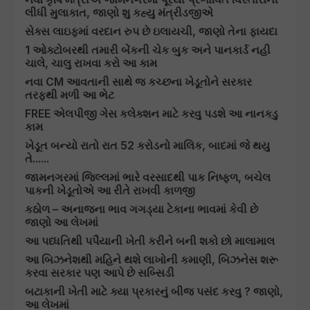
લીધી મુલાકાત, જાણો શુ કહ્યુ મંત્રીડજીએ
સેક્સ લાઇફમાં વરદાન રુપ છે ઇલાયચી, જાણો તેના ફાયદા
1 ઓક્ટોબરથી તમારી બેંકની ચેક બુક અને પાનકાર્ડ નહી
ચાલે, ચાલુ રાખવા કરો આ કામ
નવા CM આવતાની સાથે જ કચ્છના ખેડૂતોને સરકાર
તરફથી મળી આ ભેટ
FREE એલપીજી ગેસ કલેક્શન માટે કરવુ પડશે આ નાનકડુ
કામ
ખેડૂત બન્યો રાતો રાત 52 કરોડનો માલિક, બાદમાં જે થયુ
તે......
જામનગરમાં જિલ્લમાં ભારે વરસાદથી પાક નિષ્ફળ, બચેલ
પાકની ખેડૂતોએ આ રીતે રાખવી કાળજી
કઠોળ – અનાજના ભાવ ગગડ્યા ટેકાના ભાવમાં કેવી છે
જાણો આ લેખમાં
આ પધ્ધતિથી પપૈયાની ખેતી કરીને બની શકો છો માલામાલ
આ બિઝનેશથી મહિને થશે લાખોની કમાણી, બિઝનેસ શરૂ
કરવા સરકાર પણ આપે છે સબ્સિડી
બટાકાની ખેતી માટે ક્યા પ્રકારનું બીજ પસંદ કરવુ ? જાણો,
આ લેખમાં