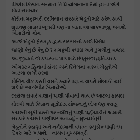
પીએમ કિસાન સન્માન નિધિ યોજનાના 9માં હપ્તા અંગે
મોટા સમાચાર
કોરોના મહામારી દરમિયાન સરકારે ખેડૂતો માટે કરેલ કાર્યો
શ્રાવણ માસમાં ભૂલથી પણ ના ખાતા આ શાકભાજી, બનશો
બિમારીનો ભોગ
આજે ખેડૂતો ફેસબૂક દ્વારા સરકારનો કરશે વિરોધ
જાણો કેવુ છે કેવુ છે ? મગફળી કપાસ અને ડુગળીનું બજાર
આ જીવાતો જે કપાસના પાક માટે છે ખુબજ હાનિકારક
ઓગસ્ટ મહિનામાં ડાંગર અને દિવેલના પાકમાં ખેડૂતોએ
આટલા કાર્યો કરવા
મોર્નિંગ વૉક કરતી વખતે ક્યારે પણ ન વાપરો મોબાઈ, થઈ
શકે છે આ ગંભીર બિમારીઓ
દરરોજ સવારે ધાણાનું પાણી પીવાથી થાય છે આટલા ફાયદા
મોરબી ખાતે કિસાન સૂર્યોદય યોજનાનું લોકાર્પણ કરાયુ
કચ્છની સૂકી ધરતી પર નર્મદાનું પાણી પહોંચાડીને અમારી
સરકારે કચ્છને પાણીદાર બનાવ્યું – મુખ્યમંત્રી
ખેડૂતોને કડાણા અને નર્મદામાથી ૬૫૦૦ ક્યુસેક પાણી ૧૫
દિવસ માટે અપાશે. - નાયબ મુખ્યમંત્રી