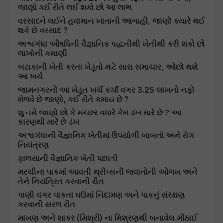
જાણો કઈ રીતે લઈ શકો છો આ લાભ
વરસાદને લઈને હવામાન ખાતાની આગાહી, જાણો ક્યારે થઈ
શકે છે વરસાદ ?
અશ્વગંધા ઔષધિની વૈજ્ઞાનિક પદ્ધતીથી ખેતીથી કરી શકો છો
લાખોની કમાણી
બટાકાની ખેતી કરતા ખેડૂતો માટે સારા સમાચાર, ઓછો થશે
આ ખર્ચ
જામનગરનો આ ખેડૂત ખર્ચ કર્યા વગર 3.25 લાખનો નફો
મેળવે છે જાણો, કઈ રીતે કમાય છે ?
શુ તમે જાણો છો કે મચ્છર વધારે કેમ ડંખ મારે છે ? આ
કારણથી મારે છે ડંખ
અશ્વગંધાની વૈજ્ઞાનિક ખેતીમાં ઉપયોગી બાબતો અને રોગ
નિયંત્રણ
ફાલસાની વૈજ્ઞાનિક ખેતી પધ્ધતી
મરચીના પાકમાં આવતી થ્રીપ્સની જવાતોની ઓળખ અને
તેને નિયંત્રિત કરવાની રીત
પાણી વગર પાકતા ઘઉંમાં નિંદામણ અને પાકનું સંરક્ષણ
કરવાની સરળ રીત
માખણ અને શાકર (મિશ્રી) ના મિશ્રણથી બનાવેલ મીઠાઈ