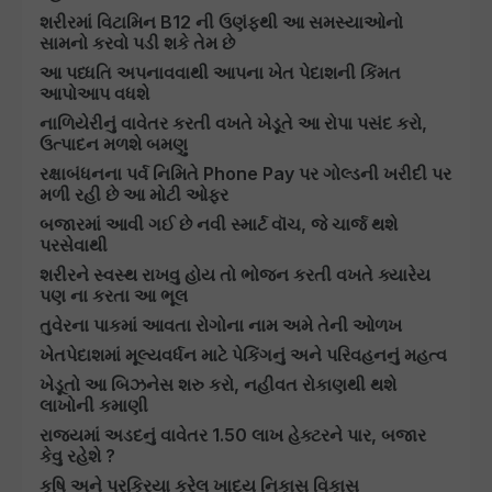
શરીરમાં વિટામિન B12 ની ઉણંફથી આ સમસ્યાઓનો
સામનો કરવો પડી શકે તેમ છે
આ પધ્ધતિ અપનાવવાથી આપના ખેત પેદાશની કિંમત
આપોઆપ વધશે
નાળિયેરીનું વાવેતર કરતી વખતે ખેડૂતે આ રોપા પસંદ કરો,
ઉત્પાદન મળશે બમણુ
રક્ષાબંધનના પર્વ નિમિતે Phone Pay પર ગોલ્ડની ખરીદી પર
મળી રહી છે આ મોટી ઓફર
બજારમાં આવી ગઈ છે નવી સ્માર્ટ વૉચ, જે ચાર્જ થશે
પરસેવાથી
શરીરને સ્વસ્થ રાખવુ હોય તો ભોજન કરતી વખતે ક્યારેય
પણ ના કરતા આ ભૂલ
તુવેરના પાકમાં આવતા રોગોના નામ અમે તેની ઓળખ
ખેતપેદાશમાં મૂલ્યવર્ધન માટે પેકિંગનું અને પરિવહનનું મહત્વ
ખેડૂતો આ બિઝનેસ શરુ કરો, નહીવત રોકાણથી થશે
લાખોની કમાણી
રાજ્યમાં અડદનું વાવેતર 1.50 લાખ હેક્ટરને પાર, બજાર
કેવુ રહેશે ?
કૃષિ અને પ્રક્રિયા કરેલ ખાદ્ય નિકાસ વિકાસ