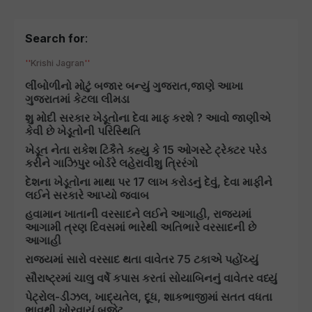
Search for
:
Krishi Jagran
લીંબોળીનો મોટું બજાર બન્યું ગુજરાત,જાણે આખા
ગુજરાતમાં કેટલા લીમડા
શુ મોદી સરકાર ખેડૂતોના દેવા માફ કરશે ? આવો જાણીએ
કેવી છે ખેડૂતોની પરિસ્થિતિ
ખેડૂત નેતા રાકેશ ટિકૈતે કહ્યુ કે 15 ઓગસ્ટે ટ્રેક્ટર પરેડ
કરીને ગાઝિપુર બોર્ડરે લહેરાવીશુ ત્રિરંગો
દેશના ખેડૂતોના માથા પર 17 લાખ કરોડનું દેવું, દેવા માફીને
લઈને સરકારે આપ્યો જવાબ
હવામાન ખાતાની વરસાદને લઈને આગાહી, રાજ્યમાં
આગામી ત્રણ દિવસમાં ભારેથી અતિભારે વરસાદની છે
આગાહી
રાજ્યમાં સારો વરસાદ થતા વાવેતર 75 ટકાએ પહોંચ્યું
સૌરાષ્ટ્રમાં ચાલુ વર્ષે કપાસ કરતાં સોયાબિનનું વાવેતર વધ્યું
પેટ્રોલ-ડીઝલ, ખાદ્યતેલ, દૂધ, શાકભાજીમાં સતત વધતા
ભાવથી ખોરવાયું બજેટ