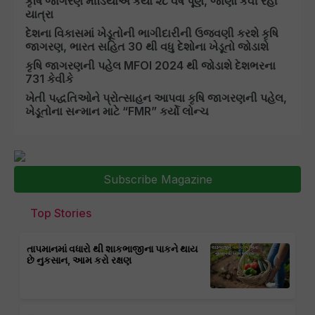
કૃષિ જાગરણ મીડિયાએ કર્યા ૨૮ વર્ષ પૂર્ણ, જાણો કેવી રહી
યાત્રા
દેશના વિકાસમાં ખેડૂતોની ભાગીદારીની ઉજવણી કરશે કૃષિ
જાગરણ, ભારત સહિત 30 થી વધુ દેશોના ખેડૂતો જોડાશે
કૃષિ જાગરણની પહેલ MFOI 2024 થી જોડાશે દેશભરના
731 કેવીકે
ખેતી પદ્ધતિઓને પ્રોત્સાહન આપવા કૃષિ જાગરણની પહેલ,
ખેડૂતોના સન્માન માટે “FMR” કર્યો લોન્ચ
Subscribe Magazine
Top Stories
તાપમાનમાં વધારો થી શાકભાજીના પાકને થાય
છે નુકસાન, આમ કરો રક્ષણ