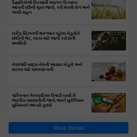
વૈજ્ઞાનિકોએ વિકસાવી અઢળક ઉત્પાદન
આપતી ઘઉંની સૂપર જાતો, કરી શકશે રોગ અને
ગરમી સહન
ખરીફ સિઝનની શરૂઆત પહેલા ખેડૂતોને
મોદીની ભેટ, ખાતર માટે આપી કરોડોની
સબસિડી
નેપાળથી ખાદ્ય તેલની આયાત ખેડૂતો અને
સરકાર માટે સમસ્યા બની
પાકિસ્તાન ગેરકાયદેસર ઉગાડી રહ્યો છે
ભારતીય બાસમતીની જાતો,ભારતે યુરોપિયન
યુનિયનને આપ્યો પુરાવો
More Stories