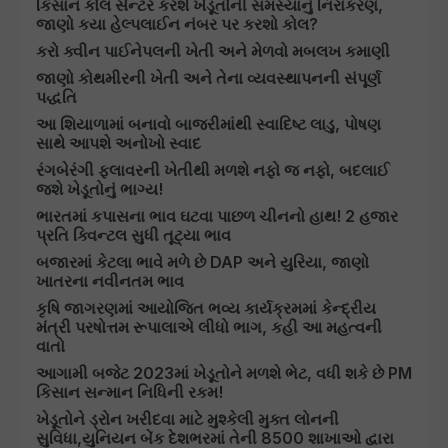
કિસાન કોલ સેન્ટર કરશે ખેડૂતોની સમસ્યાનું નિરાકરણ,
જાણો કયા હેલ્પલાઈન નંબર પર કરશો કોલ?
કરો ક્વીન પાઈનેપલની ખેતી અને મેળવો મબલખ કમાણી
જાણો કોથમીરની ખેતી અને તેના વ્યવસ્થાપનની સંપૂર્ણ
પદ્ધતિ
આ શિયાળામાં બનાવો બાજરીમાંથી સ્વાદિષ્ટ લાડુ, પોષણ
સાથે આપશે અનોખો સ્વાદ
રંગબેરંગી ફ્લાવરની ખેતીથી મળશે નફો જ નફો, બદલાઈ
જશે ખેડૂતોનું ભાગ્ય!
ભારતમાં કપાસના ભાવ ઘટવા પાછળ ચીનનો હાથ! 2 હજાર
પ્રતિ ક્વિન્ટલ સુધી તૂટ્યા ભાવ
બજારમાં કેટલા ભાવે મળે છે DAP અને યુરિયા, જાણો
ખાતરના નવીનતમ ભાવ
કૃષિ જાગરણમાં આયોજિત ભવ્ય કાર્યક્રમમાં કેન્દ્રીય
મંત્રી પરષોત્તમ રૂપાલાએ લીધો ભાગ, કહી આ મહત્વની
વાતો
આગામી બજેટ 2023માં ખેડૂતોને મળશે ભેટ, વધી શકે છે PM
કિસાન સન્માન નિધિની રકમ!
ખેડૂતોને ડ્રોન ખરીદવા માટે મુશ્કેલી મુક્ત લોનની
સુવિધા,યુનિયન બેંક દેશભરમાં તેની 8500 શાખાઓ દ્વારા