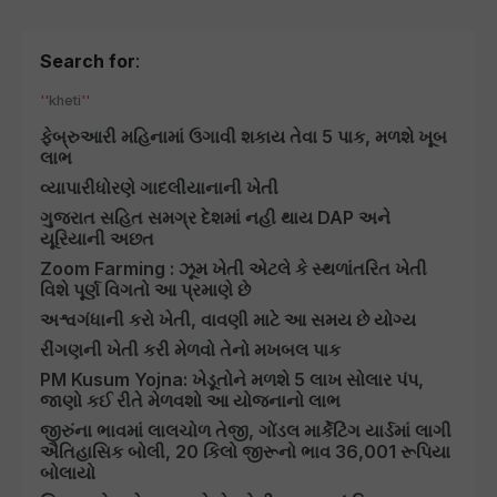
Search for
:
kheti
ફેબ્રુઆરી મહિનામાં ઉગાવી શકાય તેવા 5 પાક, મળશે ખૂબ
લાભ
વ્યાપારીધોરણે ગાદલીયાનાની ખેતી
ગુજરાત સહિત સમગ્ર દેશમાં નહી થાય DAP અને
યૂરિયાની અછત
Zoom Farming : ઝૂમ ખેતી એટલે કે સ્થળાંતરિત ખેતી
વિશે પૂર્ણ વિગતો આ પ્રમાણે છે
અશ્વગંધાની કરો ખેતી, વાવણી માટે આ સમય છે યોગ્ય
રીંગણની ખેતી કરી મેળવો તેનો મખબલ પાક
PM Kusum Yojna: ખેડૂતોને મળશે 5 લાખ સોલાર પંપ,
જાણો કઈ રીતે મેળવશો આ યોજનાનો લાભ
જીરુંના ભાવમાં લાલચોળ તેજી, ગોંડલ માર્કેટિંગ યાર્ડમાં લાગી
ઐતિહાસિક બોલી, 20 કિલો જીરૂનો ભાવ 36,001 રૂપિયા
બોલાયો