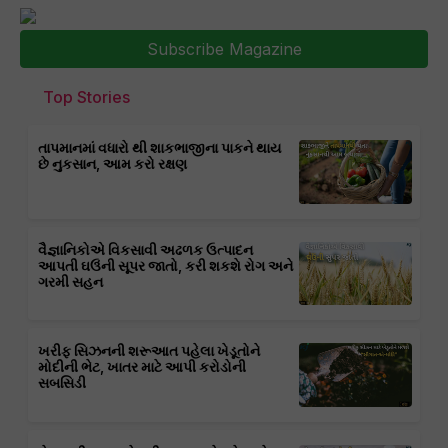
Subscribe Magazine
Top Stories
તાપમાનમાં વધારો થી શાકભાજીના પાકને થાય
છે નુકસાન, આમ કરો રક્ષણ
વૈજ્ઞાનિકોએ વિકસાવી અઢળક ઉત્પાદન
આપતી ઘઉંની સૂપર જાતો, કરી શકશે રોગ અને
ગરમી સહન
ખરીફ સિઝનની શરૂઆત પહેલા ખેડૂતોને
મોદીની ભેટ, ખાતર માટે આપી કરોડોની
સબસિડી