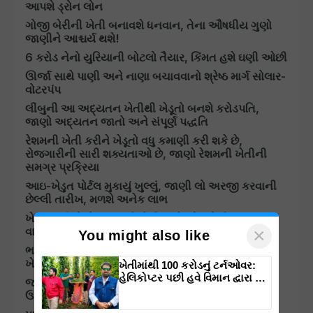
આપશે ડ્રોન લોન
ગોજી બેરીની ખેતી બનાવશે ધનવાન, તેના ઔષધીય ગુણો
જાણીને આશ્ચર્ય થશે!
6 કરોડ નેનો યુરિયાની બોટલો તૈયાર, કિંમત હશે ઘણી ઓછી
ઊર્જા સાથે પાણી અને નાણા બચાવવાનો શ્રેષ્ઠ માર્ગ સોલાર-
વોટરપંપ
લીંબુની આ અદ્યતન ખેતીથી ખેડૂતો બનશે કરોડપતિ,
જાણો અદ્યતન જાતો અને સંપૂર્ણ પદ્ધતિ
રેશમની ખેતી કરીને ખેડૂતો વધુ કમાણી કરી શકે છે,
રોજગારીની સારી શક્યતાઓ છે, જાણો રેશમની ખેતીની
સમગ્ર પ્રક્રિયા
આઇ-ખેડુત પોર્ટલ મુકાયું ખુલ્લું, જાણી લો અરજી કરવાની
છેલ્લી તારીખ, મળશે અનેક લાભ
ખેડૂતભાઈઓએ ગાજરની ખેતી સાથે જોડાયેલી આ ખાસ
×
વાતને ધ્યાનમાં લેવી જરૂરી છે
You might also like
ભાવનગરના નરવણસિંહ ગોહિલે 15 વીઘામાં કરી પ્રાકૃતિક
ખેતી, હવે કરે છે લાખો રૂપિયાની કમાણી
ખેતીમાંથી 100 કરોડનું ટર્નઓવર:
હેલિકોપ્ટર પછી હવે વિમાન દ્વારા કૃષિ
જાણો સોલર ટ્રોલી ખેડૂતભાઈઓને કેવી રીતે બને છે
ક્રાંતિ લાવશે ડૉ. રાજારામ ત્રિપાઠી
ઉપયોગી