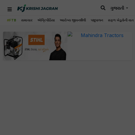
ગુજરાતી
#FTB
સમાચાર
એગ્રિપીડિયા
આરોગ્ય જીવનશૈલી
પશુપાલન
સફળ ખેડૂતોની વાત