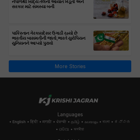
નેપાળથી ખાદ્ય તેલની આયાત ખેડૂતો અને
સરકાર માટે સમસ્યા બની
પાકિસ્તાન ગેરકાયદેસર ઉગાડી રહ્યો છે
ભારતીય બાસમતીની જાતો,ભારતે યુરોપિયન
યુનિયનને આપ્યો પુરાવો
More Stories
Languages
English
हिंदी
मराठी
ਪੰਜਾਬੀ
தமிழ்
മലയാളം
বাংলা
ಕನ್ನಡ
ଓଡିଆ
অসমীয়া