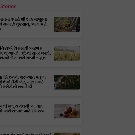
Stories
માનમાં વધારો થી શાકભાજીના
ને થાય છે નુકસાન, આમ કરો
ણ
્ઞાનિકોએ વિકસાવી અઢળક
પાદન આપતી ઘઉંની સૂપર જાતો,
 શકશે રોગ અને ગરમી સહન
ફ સિઝનની શરૂઆત પહેલા
તોને મોદીની ભેટ, ખાતર માટે
 કરોડોની સબસિડી
ાળથી ખાદ્ય તેલની આયાત
તો અને સરકાર માટે સમસ્યા