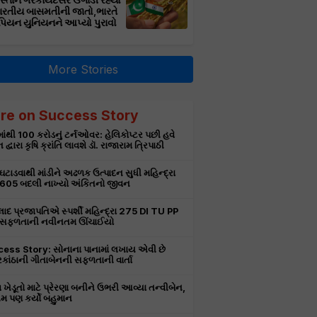
સ્તાન ગેરકાયદેસર ઉગાડી રહ્યો
ભારતીય બાસમતીની જાતો,ભારતે
પિયન યુનિયનને આપ્યો પુરાવો
More Stories
re on Success Story
ાંથી 100 કરોડનું ટર્નઓવર: હેલિકોપ્ટર પછી હવે
 દ્વારા કૃષિ ક્રાંતિ લાવશે ડૉ. રાજારામ ત્રિપાઠી
 ઘટાડવાથી માંડીને અઢળક ઉત્પાદન સુધી મહિન્દ્રા
 605 બદલી નાખ્યો અંકિતનો જીવન
લાદ પ્રજાપતિએ સ્પર્શી મહિન્દ્રા 275 DI TU PP
 સફળતાની નવીનતમ ઊંચાઈયો
ess Story: સોનાના પાનામાં લખાય એવી છે
કાંઠાની ગીતાબેનની સફળતાની વાર્તા
 ખેડૂતો માટે પ્રેરણા બનીને ઉભરી આવ્યા તન્વીબેન,
 પણ કર્યો બહુમાન