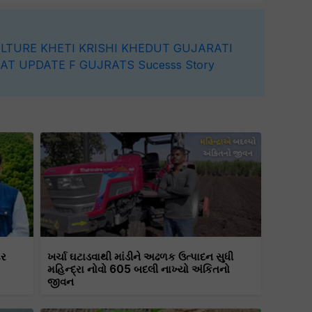
ULTURE
KHETI
KRISHI
KHEDUT
GUJARATI
AT UPDATE
F
GUJRATS
Sucesss Story
ટર
ખર્ચા ઘટાડવાથી માંડીને અઢળક ઉત્પાદન સુધી
મહિન્દ્રા નોવો 605 બદલી નાખ્યો અંકિતનો
જીવન