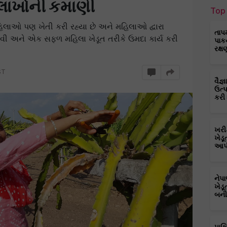
ે લાખોની કમાણી
Top 
હિલાઓ પણ ખેતી કરી રહ્યા છે અને મહિલાઓ દ્વારા
તાપ
મેળવી અને એક સફળ મહિલા ખેડૂત તરીકે ઉમદા કાર્ય કરી
પાક
રક્ષ
ST
વૈજ
ઉત્
કરી
ખરી
ખેડૂ
આપી
નેપ
ખેડૂ
બની