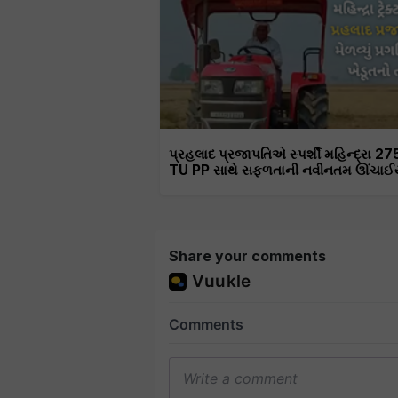
પ્રહલાદ પ્રજાપતિએ સ્પર્શી મહિન્દ્રા 27
TU PP સાથે સફળતાની નવીનતમ ઊંચાઈ
Share your comments