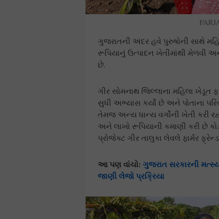
FARJ
ગુજરાતની અંદર હવે પુરુષોની સાથે મહ
રૂપિયાનું ઉત્પાદન ખેતીમાંથી મેળવી અ
છે.
ગીર સોમનાથ જિલ્લાના મહિલા ખેડૂત ફર
સુધી અભ્યાસ કર્યો છે અને પોતાના પરિ
તેમજ અન્ય ધાન્ય વર્ગોની ખેતી કરી રહ્
અને લાખો રૂપિયાની કમાણી કરી છે કોડી
પ્રોજેક્ટ ગીર તાલુકા લેવલે ફાર્મર ફ્રે
આ પણ વાંચો:
ગુજરાત સરકારની મત્સ્
જાણી લેજો પ્રક્રિયા