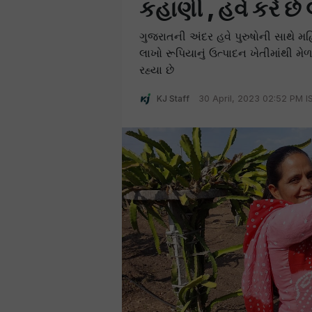
કહાણી , હવે કરે છ
ગુજરાતની અંદર હવે પુરુષોની સાથે મ
લાખો રૂપિયાનું ઉત્પાદન ખેતીમાંથી 
રહ્યા છે
KJ Staff
30 April, 2023 02:52 PM I