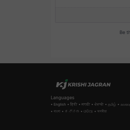
Languages
English
हिंदी
मराठी
ਪੰਜਾਬੀ
தமிழ்
മലയാ
বাংলা
ಕನ್ನಡ
ଓଡିଆ
অসমীয়া