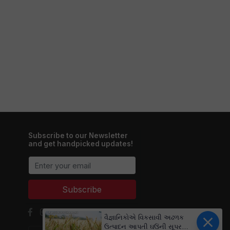
Subscribe to our Newsletter
and get handpicked updates!
Subscribe
વૈજ્ઞાનિકોએ વિકસાવી અઢળક
ઉત્પાદન આપતી ઘઉંની સૂપર