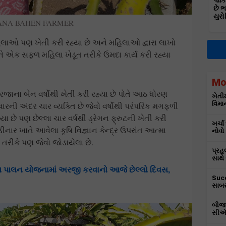
પાકિ
છે 
યુરો
ANA BAHEN FARMER
િલાઓ પણ ખેતી કરી રહ્યા છે અને મહિલાઓ દ્વારા લાખો
ને એક સફળ મહિલા ખેડૂત તરીકે ઉમદા કાર્ય કરી રહ્યા
Mo
જાના બેન વર્ષોથી ખેતી કરી રહ્યા છે પોતે આઠ ધોરણ
ખેતીમ
વિમાન
વારની અંદર ચાર વ્યક્તિ છે જેવો વર્ષોથી પરંપરિક મગફળી
યા છે પણ છેલ્લા ચાર વર્ષથી ડ્રેગન ફ્રુટની ખેતી કરી
ખર્ચા
નાર ખાતે આવેલા કૃષિ વિજ્ઞાન કેન્દ્ર ઉપરાંત આત્મા
નોવો
ન્ડ તરીકે પણ જેવો જોડાયેલા છે.
પ્રહ
સાથે
ય પાલન યોજનામાં અરજી કરવાનો આજે છેલ્લો દિવસ,
Succ
સાબર
બીજા
સીએમ