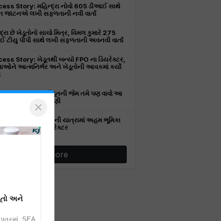
ess Story: મહિન્દ્રા નોવો 605 ડીઆઈ સાથે
 જાટનએ લખી સફળતાની નવી વાર્તા
દ્રા છે ખેડૂતોનો સાચો મિત્ર, વિમલ કુમારે 275
 ટીયુ પીપી સાથે લખી સફળતાની અવનવી વાર્તા
ess Story: ખેડૂતથી બન્યો FPO ના ડિયરેક્ટર,
ાઓને આત્મનિર્ભર અને ખેડૂતોની આવકમાં કર્યો
ો
ess Story: આ ખેડૂતની જેમ તમે પણ વાવો આ
 અને કરો કરોડોની કમાણી
×
લના ખેડૂતની સફળતાની યાત્રામાં અહમ ભૂમિકા
રહ્યા છે મહિન્દ્રા ટ્રેક્ટર
More
ૂતો અને
પત્રમાં, SEA