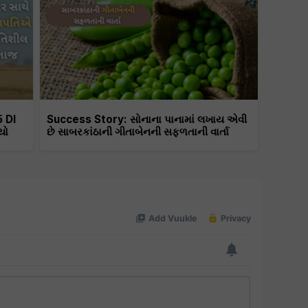
5 DI
Success Story: સોનાના પાનામાં લખાય એવી
યો
છે સાબરકાંઠાની ગીતાબેનની સફળતાની વાર્તા