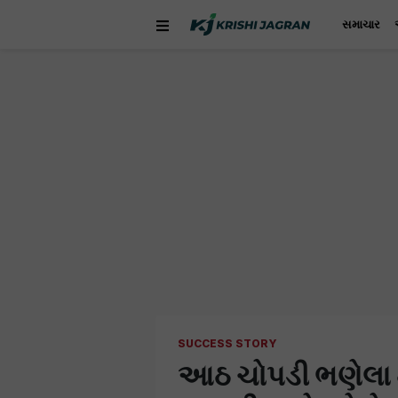
સમાચાર
SUCCESS STORY
આઠ ચોપડી ભણેલા 