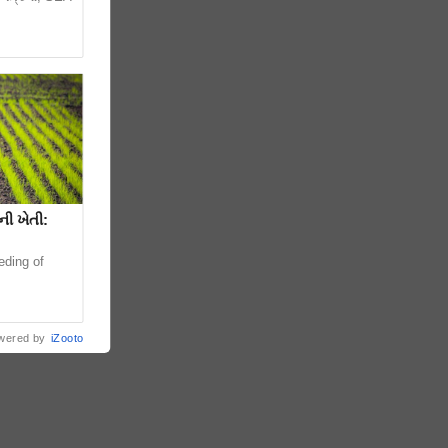
ી ખેતી:
eding of
wered by
iZooto