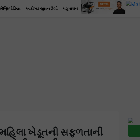
એગ્રિપીડિયા
આરોગ્ય જીવનશૈલી
પશુપાલન
મહિલા ખેડૂતની સફળતાની