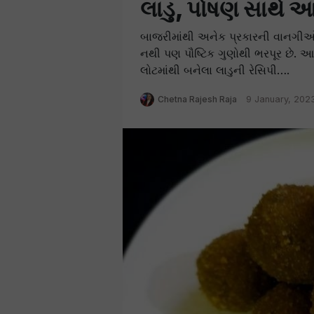
લાડુ, પોષણ સાથે 
બાજરીમાંથી અનેક પ્રકારની વાનગીઓ તૈ
નથી પણ પૌષ્ટિક ગુણોથી ભરપૂર છે. આ
લોટમાંથી બનેલા લાડુની રેસિપી….
Chetna Rajesh Raja
9 January, 202