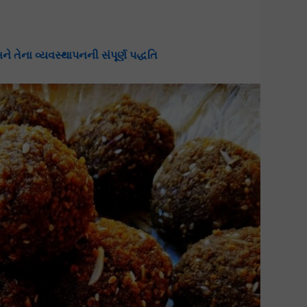
 તેના વ્યવસ્થાપનની સંપૂર્ણ પદ્ધતિ