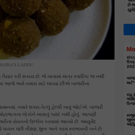
પાકિ
છે 
યુરો
Mo
સંપ ઇ
ઉપક્
BAJRA'S LADDU
202
યાર કરી શકાય છે, જે ખાવામાં માત્ર સ્વાદિષ્ટ જ નથી
અંજા
માં આજે અમે તમારા માટે લાવ્યા છીએ બાજરીના
માર્
રાહ ફ
એશિય
ઉત્પા
નમાં, તમારે શક્ય તેટલું હેલ્ધી ખાવું જોઈએ. બાજરી
ટાભાગના લોકોને ખાવાનું પસંદ નથી હોતું. આપણી
સજીવન
જીલ્લ
જરીના સેવનનો ઉલ્લેખ કરવામાં આવ્યો છે. આયુર્વેદ
ઓફિસ
 જે પાચન પછી તીક્ષ્ણ, શુષ્ક અને ગરમ સ્વભાવની બને છે.