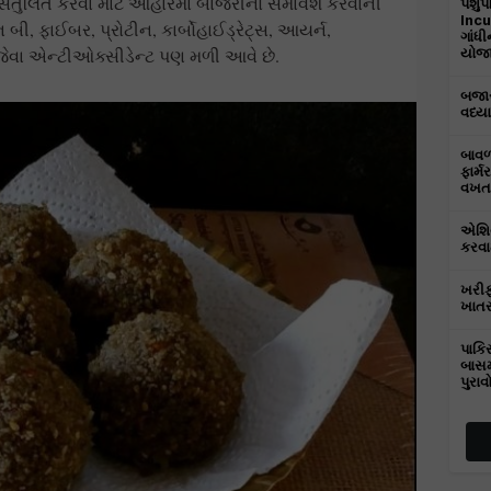
 સંતુલિત કરવા માટે આહારમાં બાજરીનો સમાવેશ કરવાની
પશુપ
Incu
ન બી, ફાઈબર, પ્રોટીન, કાર્બોહાઈડ્રેટ્સ, આયર્ન,
ગાંધ
જેવા એન્ટીઓક્સીડેન્ટ પણ મળી આવે છે.
યોજાય
બજાર
વધ્યા
બાવળા
ફાર્મ
વખત 
એશિય
કરવામ
ખરીફ
ખાતર
પાકિ
બાસમ
પુરાવ