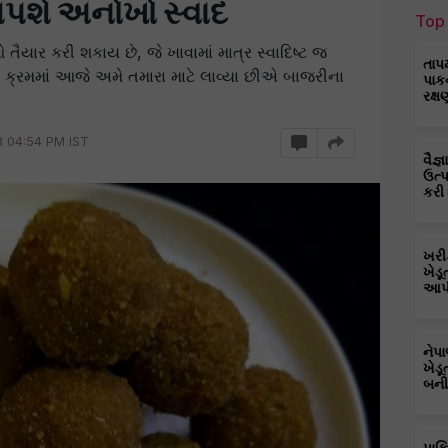
આપશે અનોખો સ્વાદ
Top 
યાર કરી શકાય છે, જે ખાવામાં માત્ર સ્વાદિષ્ટ જ
તાપ
 ક્રમમાં આજે અમે તમારા માટે લાવ્યા છીએ બાજરીના
પાક
રક્ષ
3 04:54 PM IST
વૈજ
ઉત્
કરી
ખરી
ખેડૂ
આપી
નેપ
ખેડૂ
બની