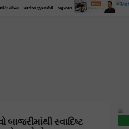
એગ્રિપીડિયા
આરોગ્ય જીવનશૈલી
પશુપાલન
 બાજરીમાંથી સ્વાદિષ્ટ