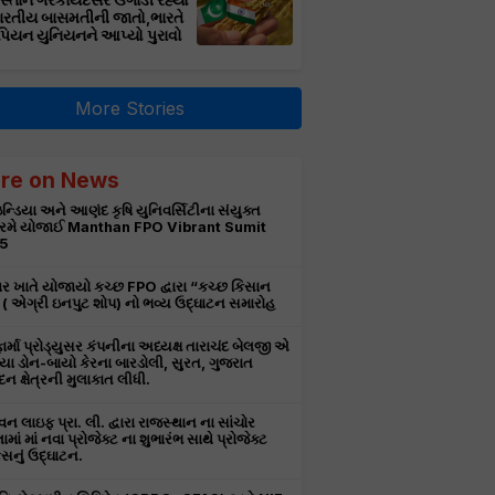
સ્તાન ગેરકાયદેસર ઉગાડી રહ્યો
ભારતીય બાસમતીની જાતો,ભારતે
પિયન યુનિયનને આપ્યો પુરાવો
More Stories
re on News
ન્ડિયા અને આણંદ કૃષિ યુનિવર્સિટીના સંયુક્ત
રમે યોજાઈ Manthan FPO Vibrant Sumit
5
ર ખાતે યોજાયો કચ્છ FPO દ્વારા “કચ્છ કિસાન
ટ” ( એગ્રી ઇનપુટ શોપ) નો ભવ્ય ઉદ્ઘાટન સમારોહ
ાર્મા પ્રોડ્યુસર કંપનીના અધ્યક્ષ તારાચંદ બેલજી એ
ા ડોન-બાયો કેરના બારડોલી, સુરત, ગુજરાત
દન ક્ષેત્રની મુલાકાત લીધી.
 લાઇફ પ્રા. લી. દ્વારા રાજસ્થાન ના સાંચોર
ામાં માં નવા પ્રોજેક્ટ ના શુભારંભ સાથે પ્રોજેક્ટ
નું ઉદ્ઘાટન.