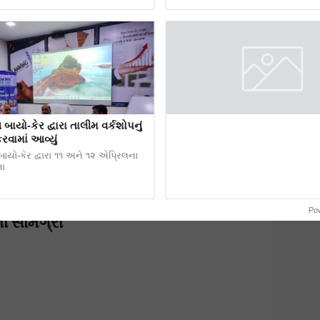
ાયો-કેર દ્વારા તાલીમ વર્કશોપનું
નેપાળથી ખાદ્ય તેલની આયાત ખેડ
ામાં આવ્યું
સરકાર માટે સમસ્યા બની
યો-કેર દ્વારા ૧૧ અને ૧૨ એપ્રિલના
SEA ના સભ્યોને લખેલા તેમના માસિક 
ા
ના પ્રમુખ સંજીવ
Po
ી સામગ્રી