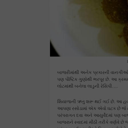
બાજરીમાંથી અનેક પ્રકારની વાનગીઓ તૈ
પણ પૌષ્ટિક ગુણોથી ભરપૂર છે. આ ક્રમ
લોટમાંથી બનેલા લાડુની રેસિપી….
શિયાળાની ઋતુ શરૂ થઈ ગઈ છે. આ હવામા
આપણા રસોડામાં એક એવો ઘટક છે જે મો
પરંપરાગત દવા અને આયુર્વેદમાં પણ બા
બાજરાને સ્વાદમાં મીઠી તરીકે વર્ણવે છે