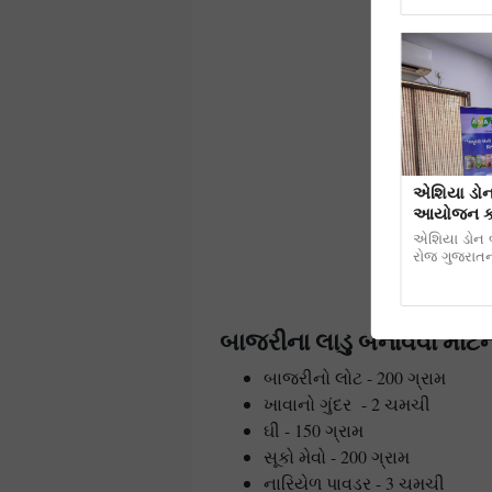
એશિયા ડોન બ
આયોજન કરવ
એશિયા ડોન બા
રોજ ગુજરાતન
બાજરીના લાડુ બનાવવા માટેન
બાજરીનો લોટ - 200 ગ્રામ
ખાવાનો ગુંદર - 2 ચમચી
ઘી - 150 ગ્રામ
સૂકો મેવો - 200 ગ્રામ
નારિયેળ પાવડર - 3 ચમચી