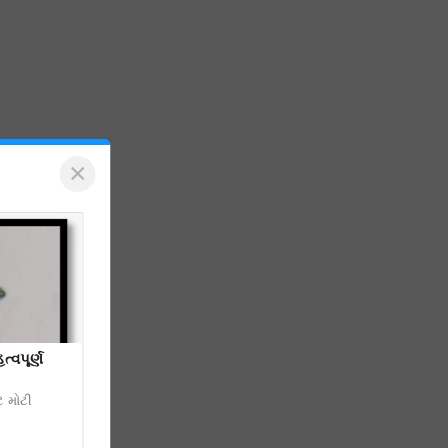
×
્વપૂર્ણ
ે મોટી