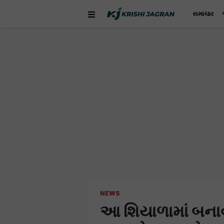
સમાચાર
NEWS
આ શિયાળામાં બનાવો