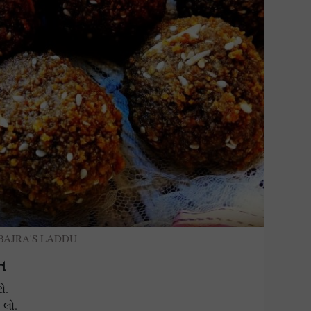
BAJRA'S LADDU
ત
ો.
 લો.