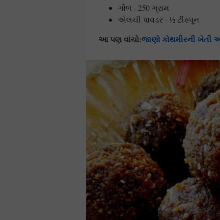
ગોળ - 250 ગ્રામ
એલચી પાવડર - ½ ટીસ્પૂન
આ પણ વાંચો:
જાણો કોથમીરની ખેતી અને