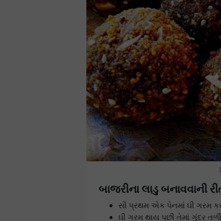
બાજરીના લાડુ બનાવવાની રી
સૌ પ્રથમ એક પેનમાં ઘી ગરમ કર
ઘી ગરમ થાય પછી તેમાં ગુંદર તળી