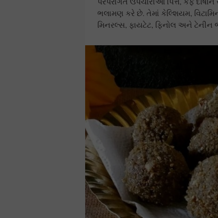
પરંપરાગત ઉપચારીઓ પિત્ત, કફ દોષોને
ભલામણ કરે છે. તેમાં કેલ્શિયમ, વિટામિ
મિનરલ્સ, ફાયટેટ, ફિનોલ અને ટેનીન 