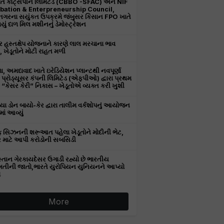
તિ કોટ્સપીન લિમિટેડ (CBBO -SFAC) અને NIF
bation & Enterpreneurship Council,
ીનગરના સયુંકત ઉપક્રમે જંબુસર કિસાન FPO ખાતે
ું દાળ મિલ મશીનનું ડેમોસ્ટ્રેશન
 હસ્તક્ષેપ યોજનાને કારણે લાલ મરચાના ભાવ
, ખેડૂતોને મોટી રાહત મળી
, અમદાવાદ ખાતે ઇરેડિયેશન પ્લાન્ટથી નવપૂર્ણા
ર પ્રોડ્યૂસર કંપની લિમિટેડ (એફપીઓ) દ્વારા પ્રથમ
“કેસર કેરી” નિકાસ – ખેડૂતોએ વ્યક્ત કરી ખુશી
ા ડોન બાયો-કેર દ્વારા તાલીમ વર્કશોપનું આયોજન
ાં આવ્યું
 સિઝનની શરૂઆત પહેલા ખેડૂતોને મોદીની ભેટ,
 માટે આપી કરોડોની સબસિડી
સ્તાન ગેરકાયદેસર ઉગાડી રહ્યો છે ભારતીય
તીની જાતો,ભારતે યુરોપિયન યુનિયનને આપ્યો
ો
More