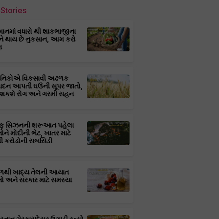
Stories
માનમાં વધારો થી શાકભાજીના
ને થાય છે નુકસાન, આમ કરો
ણ
્ઞાનિકોએ વિકસાવી અઢળક
પાદન આપતી ઘઉંની સૂપર જાતો,
 શકશે રોગ અને ગરમી સહન
ફ સિઝનની શરૂઆત પહેલા
તોને મોદીની ભેટ, ખાતર માટે
 કરોડોની સબસિડી
ાળથી ખાદ્ય તેલની આયાત
તો અને સરકાર માટે સમસ્યા