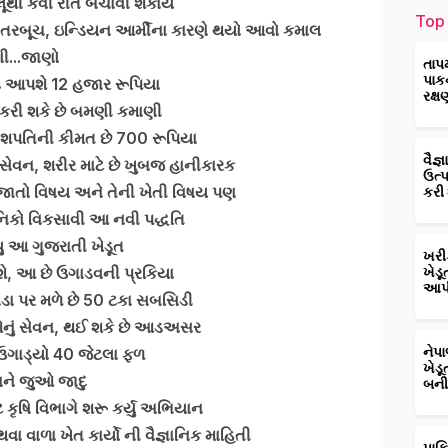
ૂથી કેવી રીતે બચાવી શકાય
Top 
ા તરબૂચ, ઇન્ડિયન આર્મીના કારણે થયો આવો કમાલ
ણી...જાણો
તાપ
પાક
ડ આપશે 12 હજાર રૂપિયા
રક્ષ
ો કરી શકે છે બમણી કમાણી
નાશપતિની કીમત છે 700 રૂપિયા
વૈજ
 સેવન, શરીર માટે છે ખુબજ હાનીકારક
ઉત્
 જાતો વિષય અને તેની ખેતી વિષય પણ
કરી
ાનિકો વિકસાવી આ નવી પદ્ધતિ
 આ ગુજરાતી ખેડૂત
ખરી
કશે, આ છે ઉગાડવની પ્રકિયા
ખેડૂ
આપી
ભાડા પર મળે છે 50 ટકા સબસિડી
ઓનું સેવન, થઈ શકે છે આડઅસર
 ઉગાડ્યો 40 જેટલા ફળ
નેપ
ખેડૂ
ને જુઓ જાદુ
બની
 કૃષિ વિભાગે શરૂ કર્યુ અભિયાન
ા વાળા ખેત કાર્યો ની વૈજ્ઞાનિક માહિતી