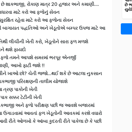
પાકિ
ે છે શાકભાજી, રોકાણ માત્ર 20 હજાર અને કમાણી....
છે 
યુરો
વધારવા માટે કરો આ ફળોનું સેવન
રક્ષિત રહેવા માટે કરો આ ફળોના સેવન
લી બાગાયત પદ્ધતિઓ અને ખેડૂતોએ બમ્પર ઉપજ માટે આ
િથી લીચીની ખેતી કરો, ખેડૂતોને સારા ફળ મળશે
ને થશે ફાયદો
આ ફળો તમને આપશે સમરમાં ભરપૂર એનર્જી
 જાણી, આખો ફાટી જશે !!
ં નાખીને ખાઓ છો? ચેતી જજો...થઈ શકે છે આટલા નુકસાન
ાકભાજી પરિરક્ષણની તાલીમ યોજાશે
 ત્રણ પાકોની ખેતી
પાક સક્કર ટેટીની ખેતી
 શાકભાજી અને ફળો પરીક્ષણ પછી જ આવશે બજારમાં
તેમા ઉગાડવામાં આવતાં ફળ ખેડૂતોની આવકમાં કરશે વઘારો
, આવી રીતે ઓળખો કે આંબા કુદરતી રીતે પાકેલા છે કે પછી