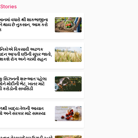
Stories
માનમાં વધારો થી શાકભાજીના
ને થાય છે નુકસાન, આમ કરો
ણ
્ઞાનિકોએ વિકસાવી અઢળક
પાદન આપતી ઘઉંની સૂપર જાતો,
 શકશે રોગ અને ગરમી સહન
ફ સિઝનની શરૂઆત પહેલા
તોને મોદીની ભેટ, ખાતર માટે
 કરોડોની સબસિડી
ાળથી ખાદ્ય તેલની આયાત
તો અને સરકાર માટે સમસ્યા