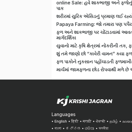
online Sale: હવે શાકભાજી અને ફળોનુ
પાક
શરીરમાં યુરિક એસિડનું પ્રમાણ લઈ રહ્યો 
Papaya Farming: જો તમારા પણ પપૈયાન
ફળ અને શાકભાજી પર ચોંટાડવામાં આવતા 
માર્ગદર્શિકા
યુવાનો માટે કૃષિ ક્ષેત્રમાં નોકરીની 
શું તમે જાણો છો “કાવેરી વામન” કયા ફ
ફળ પાકોને નુકસાન પહોંચાડતી ફળમાખી
માર્ચમાં જામફળના છોડ રોપવાથી મળે 
Languages
English
हिंदी
मराठी
ਪੰਜਾਬੀ
தமிழ்
മലയാ
বাংলা
ಕನ್ನಡ
ଓଡିଆ
অসমীয়া