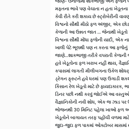
જાણે- ઉનાળામાં શાકભાજી અને ફળોને લ
મફતના ભાવે પણ વેચાતા ન હતા ખેડૂતન
કેવી રીતે કરી શકાય છે સ્ટ્રોબેરીની વાવ
વિશ્વનો સૌથી મીઠો ફળ અંજીર, એક છો
કેળાની આ ઉન્નત જાત ... જેનાથી ખેડૂત
વિશ્વના સૌથી મોંધા ફળોની યાદી, એક 
ખાલી પેટે ભૂલથી પણ ન કરતા આ ફળોનું
જાણે...શાકભાજી તરીકે વપરાતી કેળાની
હવે ખેડૂતોના ફળ ખરાબ નહીં થાય, વૈજ્ઞ
કપાસમાં લાગતી મીલીબગના ઉકેલ શોધયુ
ડ્રેગન ફ્રુટને હવે ધરમાં પણ ઉગાડી શ
કિસાન રેલ ખેડૂતો માટે છે ફાયદાકારક, 
ડિનર પછી નથી કરવું જોઈએ આ વસ્તુ
વૈજ્ઞાનિકોની નવી શોધ, એક જ ઝાડ પર
ભોજનથી 30 મિનિટ પહેલા ખાઓ ફળ અ
ખેડૂતોને બાગાયત તરફ પહોંચી વળમા માટે
જુદા-જુદા ફળ પાકમાં ઓક્ટોબર માસમાં થવ