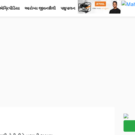
એગ્રિપીડિયા
આરોગ્ય જીવનશૈલી
પશુપાલન