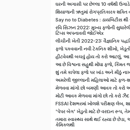
ઘરની અગાસી પર છેલ્લા 10 વર્ષથી ઉગાડ
શિયાળાની ઋતુમાં રોગપ્રતિકારક શક્તિ 
Say no to Diabetes : ડાયબિટીસ થી સુ
રવિ સિઝન 2022: મુખ્ય ફળોની સુધારે
ટિપ્સ અપનાવવી જોઈએx
લીચીની ખેતી 2022-23: વૈજ્ઞાનિક પદ્ધત
ફળો પકવવાની નવી ટેકનિક શીખો, ખેડૂતો
હીટવેવથી બચવું હોય તો કરો આટલું, 
આ છે વિશ્વના સહુથી મોંઘા ફળો, કિંમત
શું તમે કાપેલા ફળો પર ખાંડ અને મીઠુ
અમરેલી જીલ્લાની મહિલાઓ માટે ફળ-શ
મેળવવા માંગો છો બમણી આવક તો કરો આ
મોટી આવક મેળવવા માંગો છો તો કરો ઝૈદ 
FSSAI દેશભરમાં ખોલશે પરીક્ષણ લેબ,
'પેપર બેગ' ખેડુતો માટે છે વરદાન રૂપ, 
તમારા સ્વાસ્થ્ય સાથે થઈ રહ્યા છે છેડા
કેમિકલથી