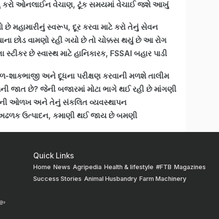
ં કરો ઓનલાઈન વેચાણ, ટૂંક સમયમાં વેચાઈ જશે આખું
છે મહામારીનું સ્વરૂપ, દૂર કરવા માટે કરો તેનું સેવન
ા છોડ વામણો રહી ગયો છે તો ચોક્કસ થયું છે આ રોગ
સ્ટીકર છે સ્વાસ્થ માટે હાનિકારક, FSSAI બહાર પાડી
તક, ફળ-શાકભાજી અને દૂધના પરીક્ષણ કરવાની મળશે તાલીમ
ળની જાત છે? જેની બજારમાં મોટા ભાગે થઈ રહી છે માંગણી
ની ઓળખ અને તેનું સંકલિત વ્યવસ્થાપન
છે અઢળક ઉત્પાદન, કમાણી થઈ જાય છે બમણી
Quick Links
Home
News
Agripedia
Health & lifestyle
#FTB
Magazines
Success Stories
Animal Husbandry
Farm Machinery
ളം