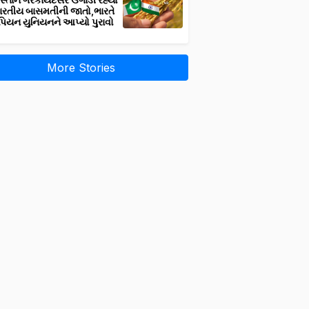
સ્તાન ગેરકાયદેસર ઉગાડી રહ્યો
ભારતીય બાસમતીની જાતો,ભારતે
પિયન યુનિયનને આપ્યો પુરાવો
More Stories