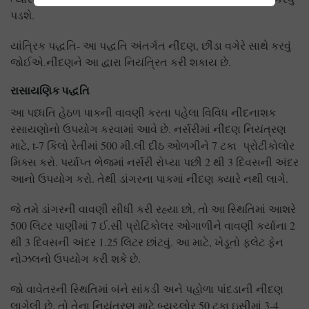
પડશે.
યાંત્રિક પદ્ધતિ- આ પદ્ધતિ અંતર્ગત નીંદણ, છીંડા વગેરે સાથે કરવું
જોઈએ.નીંદણને આ દ્વારા નિયંત્રિત કરી શકાય છે.
રાસાયણિક પદ્ધતિ
આ પધ્ધતિ હેઠળ પાકની વાવણી કરતા પહેલા વિવિધ નીંદનાશક
રસાયણોનો ઉપયોગ કરવામાં આવે છે. નર્સરીમાં નીંદણ નિયંત્રણ
માટે, t-7 કિલો રેતીમાં 500 મી.લી દીઠ ઓળગીને 7 ટકા પ્રોટીકોલોર
મિક્સ કરો. પર્યાપ્ત ભેજમાં નર્સરી રોપ્યા પછી 2 થી 3 દિવસની અંદર
આનો ઉપયોગ કરો. તેથી ડાંગરના પાકમાં નીંદણ ક્યારે નથી લાગે.
જે તમે ડાંગરની વાવણી સીધી કરી રહ્યા છો, તો આ સ્થિતિમાં આશરે
500 લિટર પાણીમાં 7 ઈ.સી પ્રોટિકોલર ઓગાળીને વાવણી કર્યાના 2
થી 3 દિવસની અંદર 1.25 લિટર છાંટવું. આ માટે, ખેડૂતો ફ્લેટ ફેન
નોઝલનો ઉપયોગ કરી શકે છે.
જો વાવેતરની સ્થિતિમાં બંને સાંકડી અને પહોળા પાંદડાની નીંદણ
લાગેલી છે, તો તેના નિયંત્રણ માટે બ્યુચ્લોર 50 ટકા ઇસીમાં 3-4