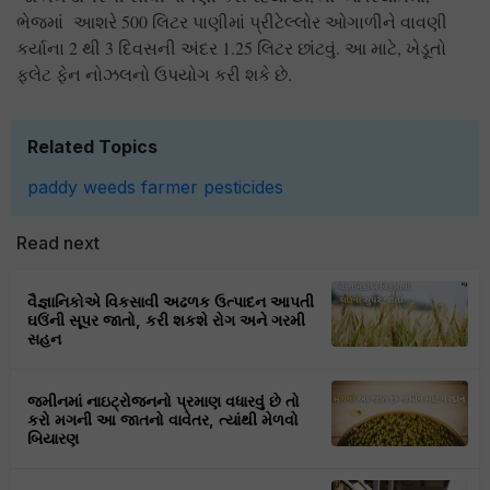
ભેજમાં આશરે 500 લિટર પાણીમાં પ્રીટેલ્લોર ઓગાળીને વાવણી
કર્યાના 2 થી 3 દિવસની અંદર 1.25 લિટર છાંટવું. આ માટે, ખેડૂતો
ફ્લેટ ફેન નોઝલનો ઉપયોગ કરી શકે છે.
Related Topics
paddy
weeds
farmer
pesticides
Read next
વૈજ્ઞાનિકોએ વિકસાવી અઢળક ઉત્પાદન આપતી
ઘઉંની સૂપર જાતો, કરી શકશે રોગ અને ગરમી
સહન
જમીનમાં નાઇટ્રોજનનો પ્રમાણ વધારવું છે તો
કરો મગની આ જાતનો વાવેતર, ત્યાંથી મેળવો
બિયારણ