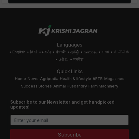
Languages
English
हिंदी
मराठी
ਪੰਜਾਬੀ
தமிழ்
മലയാളം
বাংলা
ಕನ್ನಡ
ଓଡିଆ
অসমীয়া
Quick Links
Home
News
Agripedia
Health & lifestyle
#FTB
Magazines
Success Stories
Animal Husbandry
Farm Machinery
Subscribe to our Newsletter and get handpicked
updates!
Subscribe