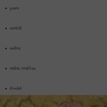
કુસાલ
બાંભોલી
ખારીલા
અસ્થિ ઝલોકિયા
રીંગવોર્મ