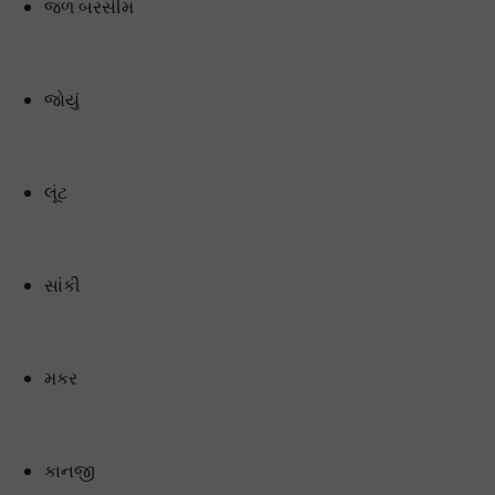
જળ બરસીમ
જોયું
લૂંટ
સાંકી
મકર
કાનજી