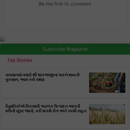
Subscribe Magazine
Top Stories
તાપમાનમાં વધારો થી શાકભાજીના પાકને થાય છે
નુકસાન, આમ કરો રક્ષણ
વૈજ્ઞાનિકોએ વિકસાવી અઢળક ઉત્પાદન આપતી
ઘઉંની સૂપર જાતો, કરી શકશે રોગ અને ગરમી સહન