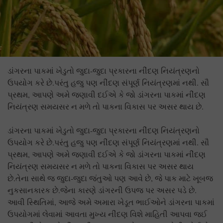
ડાંગરના પાકમાં ખેડુતો જુદા-જુદા પ્રકારના નીંદણ નિયંત્રણનો
ઉપયોગ કરે છે.પરંતુ હજુ પણ નીંદણ સંપૂર્ણ નિયંત્રણમાં નથી. સૌ
પ્રથમ, આપણે અમે જણાવી દઈએ કે જો ડાંગરના પાકમાં નીંદણ
નિયંત્રણ સમયસર ન મળે તો પાકના વિકાસ પર અસર થાય છે.
ડાંગરના પાકમાં ખેડુતો જુદા-જુદા પ્રકારના નીંદણ નિયંત્રણનો
ઉપયોગ કરે છે.પરંતુ હજુ પણ નીંદણ સંપૂર્ણ નિયંત્રણમાં નથી. સૌ
પ્રથમ, આપણે અમે જણાવી દઈએ કે જો ડાંગરના પાકમાં નીંદણ
નિયંત્રણ સમયસર ન મળે તો પાકના વિકાસ પર અસર થાય
છે.તેના સાથે જ જુદા-જુદા જંતુઓ પણ આવે છે, જે પાક માટે ખૂબજ
નુકસાનકારક છે.જેના કારણે ડાંગરની ઉપજ પર અસર પડે છે.
આવી સ્થિતિમાં, આજે અમે અમારા ખેડૂત ભાઈઓને ડાંગરના પાકમાં
ઉપયોગમાં લેવામાં આવતા મુખ્ય નીંદણ વિશે માહિતી આપવા જઈ