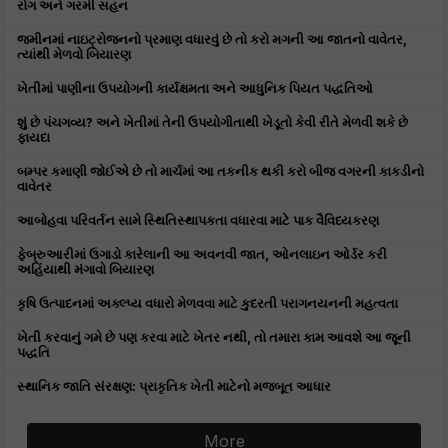
રોગ અને ગરમી સહન
જમીનમાં નાઇટ્રોજનનો પ્રમાણ વધારવું છે તો કરો મગની આ જાતનો વાવેતર,
ત્યાંથી મેળવો બિયારણ
ખેતીમાં પાણીના ઉપયોગની કાર્યક્ષમતા અને આધુનિક પિયત પદ્ધતિઓ
શું છે પંચગવ્ય? અને ખેતીમાં તેની ઉપયોગીતાથી ખેડૂતો કેવી રીતે મેળવી શકે છે
ફાયદા
બમ્પર કમાણી જોઈએ છે તો માર્ચમાં આ તકનીક થકી કરો બીજ વગરની કાકડીનો
વાવેતર
આબોહવા પરિવર્તન સામે સ્થિતિસ્થાપકતા વધારવા માટે પાક વૈવિધ્યકરણ
ફેબ્રુઆરીમાં ઉગાડો કારેલાની આ અવનવી જાત, ઓનલાઇન ઓર્ડર કરી
અહિંયાથી મંગાવો બિયારણ
કૃષિ ઉત્પાદનમાં અક્લ્પ્ય વધારો મેળવવા માટે કુદરતી પરાગનયનની મહત્વતા
ખેતી કરવાનું ગમે છે પણ કરવા માટે ખેતર નથી, તો તમારા કામ આવશે આ જૂની
પદ્ધતિ
સ્થાનિક જાતિ સંરક્ષણ: પ્રાકૃતિક ખેતી માટેનો મજબૂત આધાર
More