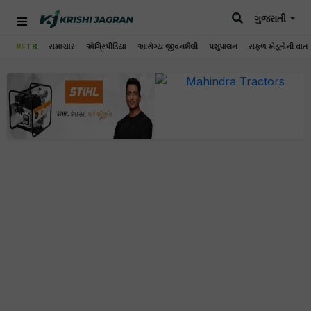
ગુજરાતી
#FTB
સમાચાર
એગ્રિપીડિયા
આરોગ્ય જીવનશૈલી
પશુપાલન
સફળ ખેડૂતોની વાત