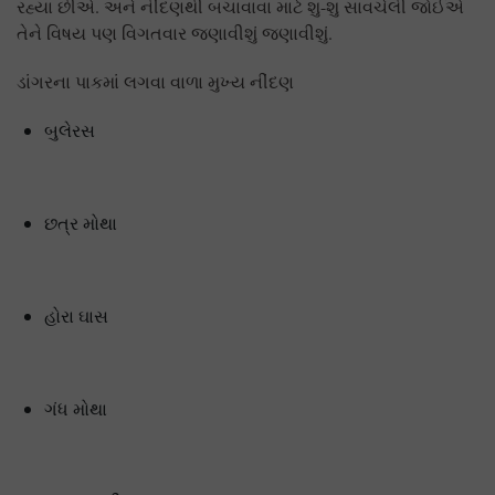
રહ્યા છીએ. અને નીંદણથી બચાવાવા માટે શુ-શુ સાવચેલી જોઈએ
તેને વિષય પણ વિગતવાર જણાવીશું જણાવીશું.
ડાંગરના પાકમાં લગવા વાળા મુખ્ય નીંદણ
બુલેરસ
છત્ર મોથા
હોરા ઘાસ
ગંધ મોથા