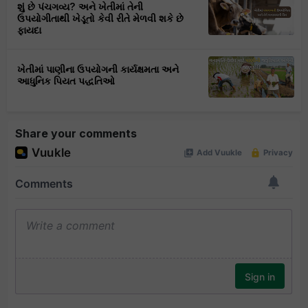
શું છે પંચગવ્ય? અને ખેતીમાં તેની
ઉપયોગીતાથી ખેડૂતો કેવી રીતે મેળવી શકે છે
ફાયદા
ખેતીમાં પાણીના ઉપયોગની કાર્યક્ષમતા અને
આધુનિક પિયત પદ્ધતિઓ
Share your comments