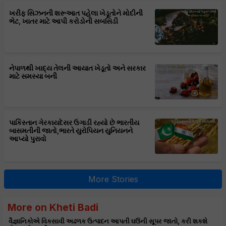
ખરીફ સિઝનની શરૂઆત પહેલા ખેડૂતોને મોદીની
ભેટ, ખાતર માટે આપી કરોડોની સબસિડી
નેપાળથી ખાદ્ય તેલની આયાત ખેડૂતો અને સરકાર
માટે સમસ્યા બની
પાકિસ્તાન ગેરકાયદેસર ઉગાડી રહ્યો છે ભારતીય
બાસમતીની જાતો,ભારતે યુરોપિયન યુનિયનને
આપ્યો પુરાવો
More Stories
More on Kheti Badi
વૈજ્ઞાનિકોએ વિકસાવી અઢળક ઉત્પાદન આપતી ઘઉંની સૂપર જાતો, કરી શકશે