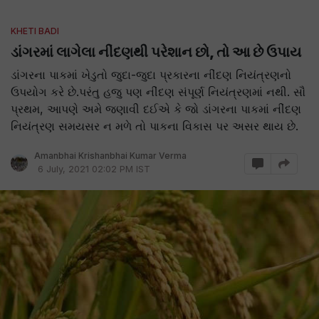
KHETI BADI
ડાંગરમાં લાગેલા નીંદણથી પરેશાન છો, તો આ છે ઉપાય
ડાંગરના પાકમાં ખેડુતો જુદા-જુદા પ્રકારના નીંદણ નિયંત્રણનો
ઉપયોગ કરે છે.પરંતુ હજુ પણ નીંદણ સંપૂર્ણ નિયંત્રણમાં નથી. સૌ
પ્રથમ, આપણે અમે જણાવી દઈએ કે જો ડાંગરના પાકમાં નીંદણ
નિયંત્રણ સમયસર ન મળે તો પાકના વિકાસ પર અસર થાય છે.
Amanbhai Krishanbhai Kumar Verma
6 July, 2021 02:02 PM IST