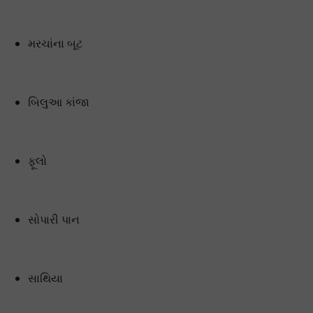
મરચાંના બૂટ
બિલુઆ કાંજા
ફૂલો
સોપારી પાન
સાથિયા