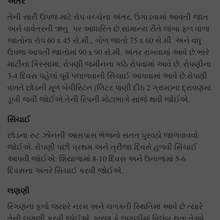
અંતર
તેની સારી ઉપજ માટે રોપ વચ્ચેના અંતર, ઉગાડવામાં આવતી જાત
અને વાવેતરની ઋતુ પર આધારિત છે.સામાન્ય રીતે લાંબા ફળ વાળા
જાતોના રોપ 60 x 45 સે.મી., ગોળ જાતો 75 x 60 સે.મી. અને વધુ
ઉપજ આપતી જાતોમાં 90 x 90 સે.મી. અંતર રાખવામાં આવે છે.ભારે
માટીના કિસ્સામાં, રોપણી જમીનના કાંઠે રોપવામાં આવે છે. રોપણીના
3-4 દિવસ પહેલાં પૂર્વ પલાળવાની સિંચાઈ આપવામાં આવે છે.રોપણી
વખતે છોડની મૂળ બેવીસ્ટિન (લિટર પાણી દીઠ 2 ગ્રામ)ના દ્રાવણમાં
ડૂબી જવી જોઈએ.તેની રિપની મોટાભાગે સાંજે થવી જોઈએ.
સિંચાઈ
છોડના રુટ ઝોનની આસપાસ ભેજનો સતત પુરવઠો જાળવાવવો
જોઈએ. રોપણી પછી પ્રથમ અને ત્રીજા દિવસે હળવી સિંચાઈ
આપવી જોઈએ. શિયાળામાં 8-10 દિવસ અને ઉનાળામાં 5-6
દિવસના અંતરે સિંચાઈ કરવી જોઈએ.
લણણી
રિંગણના ફળો જ્યારે નરમ અને ચળકતી સ્થિતિમાં આવે છે ત્યારે
તેની લણણી કરવી જોઈએ, કારણ કે લણણીમાં વિલંબ થતાં તેઓ