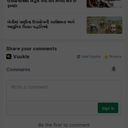
ઉપયોગીતાથી ખેડૂતો કેવી રીતે મેળવી શકે છે
ફાયદા
ખેતીમાં પાણીના ઉપયોગની કાર્યક્ષમતા અને
આધુનિક પિયત પદ્ધતિઓ
Share your comments