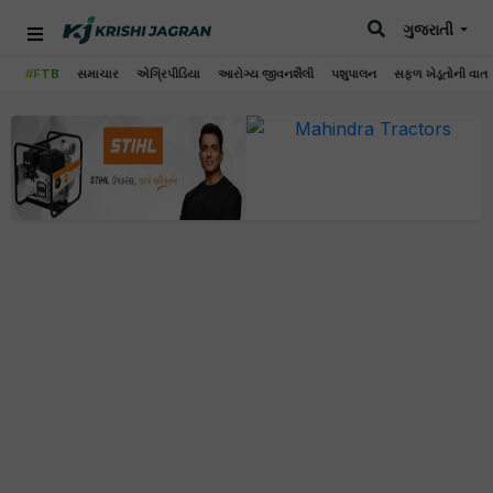
ગુજરાતી
#FTB
સમાચાર
એગ્રિપીડિયા
આરોગ્ય જીવનશૈલી
પશુપાલન
સફળ ખેડૂતોની વાત