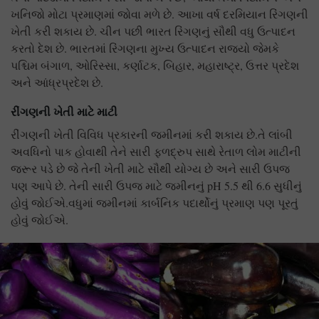
ખનિજો મોટા પ્રમાણમાં જોવા મળે છે. આખા વર્ષ દરમિયાન રિંગણની
ખેતી કરી શકાય છે. ચીન પછી ભારત રિંગણનું સૌથી વધુ ઉત્પાદન
કરતો દેશ છે. ભારતમાં રિંગણના મુખ્ય ઉત્પાદન રાજ્યો જેમકે
પશ્ચિમ બંગાળ, ઓરિસ્સા, કર્ણાટક, બિહાર, મહારાષ્ટ્ર, ઉત્તર પ્રદેશ
અને આંધ્રપ્રદેશ છે.
રીંગણની ખેતી માટે માટી
રીંગણની ખેતી વિવિધ પ્રકારની જમીનમાં કરી શકાય છે.તે લાંબી
અવધિનો પાક હોવાથી તેને સારી ફળદ્રુપ સાથે રેતાળ લોમ માટીની
જરૂર પડે છે જે તેની ખેતી માટે સૌથી યોગ્ય છે અને સારી ઉપજ
પણ આપે છે. તેની સારી ઉપજ માટે જમીનનું pH 5.5 થી 6.6 સુધીનું
હોવું જોઈએ.વધુમાં જમીનમાં કાર્બનિક પદાર્થોનું પ્રમાણ પણ પૂરતું
હોવું જોઈએ.