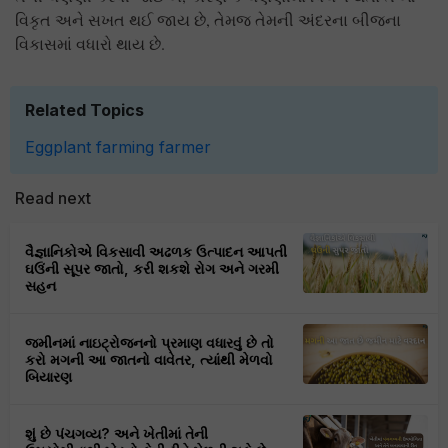
વિકૃત અને સખત થઈ જાય છે, તેમજ તેમની અંદરના બીજના
વિકાસમાં વધારો થાય છે.
Related Topics
Eggplant
farming
farmer
Read next
વૈજ્ઞાનિકોએ વિકસાવી અઢળક ઉત્પાદન આપતી
ઘઉંની સૂપર જાતો, કરી શકશે રોગ અને ગરમી
સહન
જમીનમાં નાઇટ્રોજનનો પ્રમાણ વધારવું છે તો
કરો મગની આ જાતનો વાવેતર, ત્યાંથી મેળવો
બિયારણ
શું છે પંચગવ્ય? અને ખેતીમાં તેની