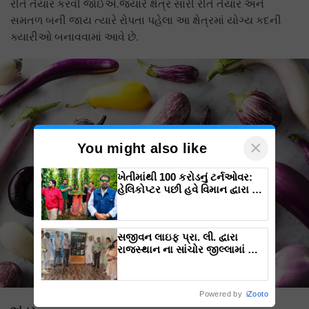
રીતે તૈયાર કરવી જોઈએ.જ્યારે ક્ષેત્ર સારી રીતે તૈયાર અને
સમતળ બની જાય ત્યારે રોપતા પહેલા આ ક્ષેત્રમાં યોગ્ય કદની
ક્યારીઓ બનાવવામાં આવે છે.
×
You might also like
ખેતીમાંથી 100 કરોડનું ટર્નઓવર:
હેલિકોપ્ટર પછી હવે વિમાન દ્વારા કૃષિ
ક્રાંતિ લાવશે ડૉ. રાજારામ ત્રિપાઠી
સજીવન લાઇફ પ્રા. લી. દ્વારા
રાજસ્થાન ના સાંચોર જીલ્લામાં માં
નવા પ્રોજેક્ટ ના શુભારંભ સાથે
પ્રોજેક્ટ ઓફિસનું ઉદ્ઘાટન.
Powered by
iZooto