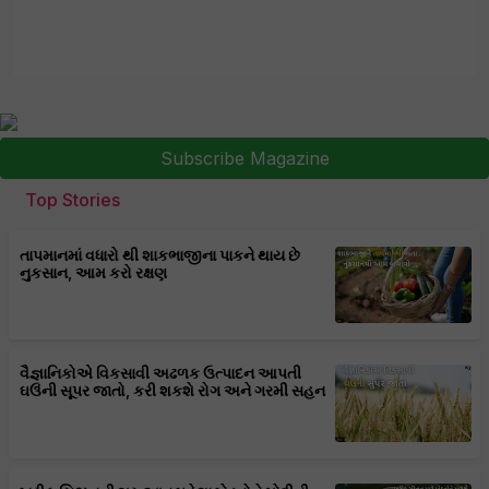
Subscribe Magazine
Top Stories
તાપમાનમાં વધારો થી શાકભાજીના પાકને થાય છે
નુકસાન, આમ કરો રક્ષણ
વૈજ્ઞાનિકોએ વિકસાવી અઢળક ઉત્પાદન આપતી
ઘઉંની સૂપર જાતો, કરી શકશે રોગ અને ગરમી સહન