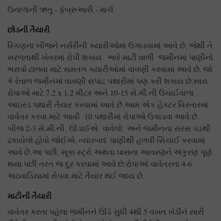
ઉનાળાની ઋતુ - ફેબ્રુઆરી - માર્ચ
છોડની તૈયારી
રિંગણના બીજને નર્સરીની ક્યારીઓમાં ઉગાડવામાં આવે છે. જેથી તે
સરળતાથી ખેતરમાં રોપી શકાય. ભારે માટી વાળી જમીનમાં પાણીનો
ભરાવો ટાળવા માટે સમતળ ક્યારીઓમાં વાવણી કરવામાં આવે છે. જો
કે રેતાળ જમીનમાં વાવણી સપાટ પથારીમાં પણ કરી શકાય છે.સારા
રોપાઓ માટે 7.2 x 1.2 મીટર અને 10-15 સે.મી.ની ઉંચાઈવાળા
આઇસ્ડ પથારી તૈયાર કરવામાં આવે છે.આમ એક હેક્ટર વિસ્તારમાં
વાવેતર કરવા માટે આવી 10 પથારીમાં રોપાઓ ઉગાડવા આવે છે.
બીજ 2-3 સે.મી.ની ઊંડાઈએ વાવેલો અને જમીનના સરસ પડથી
ઢકાયેલો હોવો જોઈએ. ત્યારબાદ પાણીથી હળવી સિંચાઈ કરવામાં
આવે છે.આ પછી, સૂકા સ્ટ્રો અથવા ઘાસના આવરણને અંકુરણ પૂર્ણ
થયા પછી તરત જ દૂર કરવામાં આવે છે.રોપાઓ વાવેતરના 4-6
અઠવાડિયામાં રોપવા માટે તૈયાર થઈ જાય છે.
માટીની તૈયારી
વાવેતર કરતા પહેલા જમીનને ઊંડે સુધી 4થી 5 વખત ખેડીને સારી