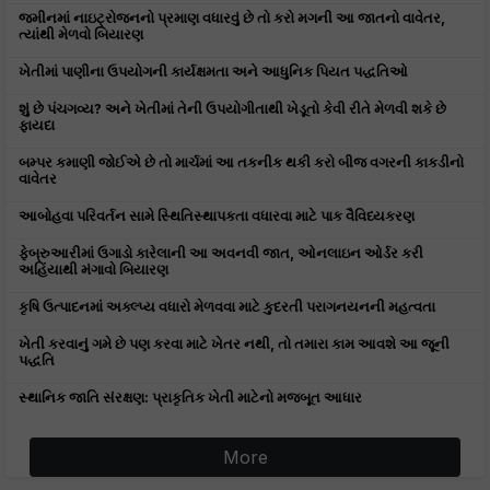
જમીનમાં નાઇટ્રોજનનો પ્રમાણ વધારવું છે તો કરો મગની આ જાતનો વાવેતર,
ત્યાંથી મેળવો બિયારણ
ખેતીમાં પાણીના ઉપયોગની કાર્યક્ષમતા અને આધુનિક પિયત પદ્ધતિઓ
શું છે પંચગવ્ય? અને ખેતીમાં તેની ઉપયોગીતાથી ખેડૂતો કેવી રીતે મેળવી શકે છે
ફાયદા
બમ્પર કમાણી જોઈએ છે તો માર્ચમાં આ તકનીક થકી કરો બીજ વગરની કાકડીનો
વાવેતર
આબોહવા પરિવર્તન સામે સ્થિતિસ્થાપકતા વધારવા માટે પાક વૈવિધ્યકરણ
ફેબ્રુઆરીમાં ઉગાડો કારેલાની આ અવનવી જાત, ઓનલાઇન ઓર્ડર કરી
અહિંયાથી મંગાવો બિયારણ
કૃષિ ઉત્પાદનમાં અક્લ્પ્ય વધારો મેળવવા માટે કુદરતી પરાગનયનની મહત્વતા
ખેતી કરવાનું ગમે છે પણ કરવા માટે ખેતર નથી, તો તમારા કામ આવશે આ જૂની
પદ્ધતિ
સ્થાનિક જાતિ સંરક્ષણ: પ્રાકૃતિક ખેતી માટેનો મજબૂત આધાર
More