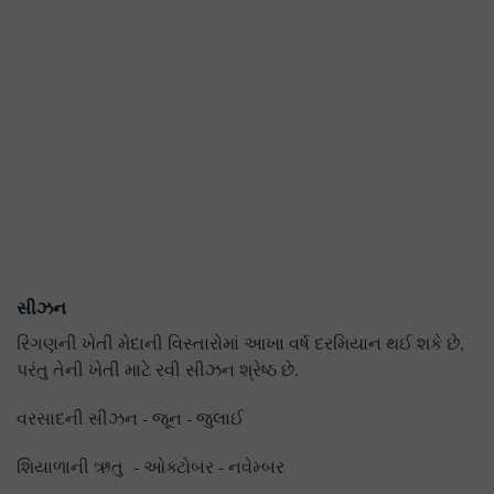
સીઝન
રિંગણની ખેતી મેદાની વિસ્તારોમાં આખા વર્ષ દરમિયાન થઈ શકે છે,
પરંતુ તેની ખેતી માટે રવી સીઝન શ્રેષ્ઠ છે.
વરસાદની સીઝન - જૂન - જુલાઈ
શિયાળાની ઋતુ - ઓક્ટોબર - નવેમ્બર