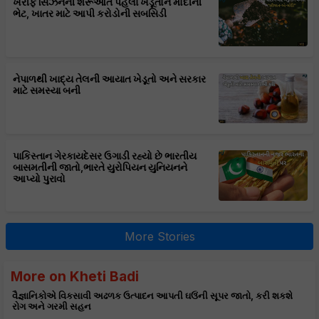
ખરીફ સિઝનની શરૂઆત પહેલા ખેડૂતોને મોદીની
ભેટ, ખાતર માટે આપી કરોડોની સબસિડી
નેપાળથી ખાદ્ય તેલની આયાત ખેડૂતો અને સરકાર
માટે સમસ્યા બની
પાકિસ્તાન ગેરકાયદેસર ઉગાડી રહ્યો છે ભારતીય
બાસમતીની જાતો,ભારતે યુરોપિયન યુનિયનને
આપ્યો પુરાવો
More Stories
More on Kheti Badi
વૈજ્ઞાનિકોએ વિકસાવી અઢળક ઉત્પાદન આપતી ઘઉંની સૂપર જાતો, કરી શકશે
રોગ અને ગરમી સહન