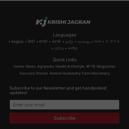
Languages
English
हिंदी
मराठी
ਪੰਜਾਬੀ
தமிழ்
മലയാളം
বাংলা
ಕನ್ನಡ
ଓଡିଆ
অসমীয়া
Quick Links
Home
News
Agripedia
Health & lifestyle
#FTB
Magazines
Success Stories
Animal Husbandry
Farm Machinery
Subscribe to our Newsletter and get handpicked
updates!
Subscribe