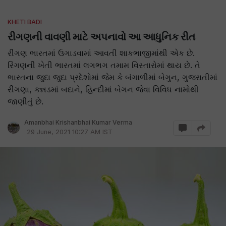
KHETI BADI
રીગણની વાવણી માટે અપનાવો આ આધુનિક રીત
રીંગણ ભારતમાં ઉગાડવામાં આવતી શાકભાજીમાંથી એક છે.
રિંગણની ખેતી ભારતમાં લગભગ તમામ વિસ્તારોમાં થાય છે. તે
ભારતના જુદા જુદા પ્રદેશોમાં જેમ કે બંગાળીમાં બેગુન, ગુજરાતીમાં
રીંગણા, કન્નડમાં બદાને, હિન્દીમાં બેગન જેવા વિવિધ નામોથી
જાણીતું છે.
Amanbhai Krishanbhai Kumar Verma
29 June, 2021 10:27 AM IST