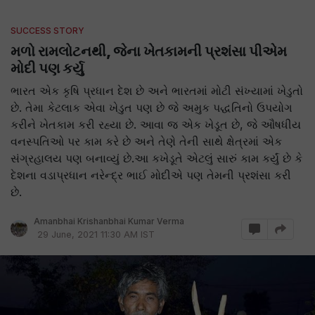
SUCCESS STORY
મળો રામલોટનથી, જેના ખેતકામની પ્રશંસા પીએમ
મોદી પણ કર્યુ
ભારત એક કૃષિ પ્રધાન દેશ છે અને ભારતમાં મોટી સંખ્યામાં ખેડુતો
છે. તેમા કેટલાક એવા ખેડુત પણ છે જે અમુક પદ્ધતિનો ઉપયોગ
કરીને ખેતકામ કરી રહ્યા છે. આવા જ એક ખેડૂત છે, જે ઔષધીય
વનસ્પતિઓ પર કામ કરે છે અને તેણે તેની સાથે ક્ષેત્રમાં એક
સંગ્રહાલય પણ બનાવ્યું છે.આ કખેડૂતે એટલું સારું કામ કર્યું છે કે
દેશના વડાપ્રધાન નરેન્દ્ર ભાઈ મોદીએ પણ તેમની પ્રશંસા કરી
છે.
Amanbhai Krishanbhai Kumar Verma
29 June, 2021 11:30 AM IST