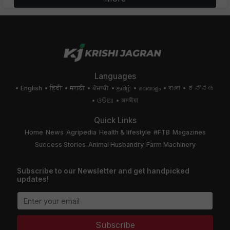
Languages
English
हिंदी
मराठी
ਪੰਜਾਬੀ
தமிழ்
മലയാളം
বাংলা
ಕನ್ನಡ
ଓଡିଆ
অসমীয়া
Quick Links
Home
News
Agripedia
Health & lifestyle
#FTB
Magazines
Success Stories
Animal Husbandry
Farm Machinery
Subscribe to our Newsletter and get handpicked
updates!
Subscribe