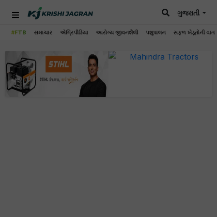
ગુજરાતી
#FTB
સમાચાર
એગ્રિપીડિયા
આરોગ્ય જીવનશૈલી
પશુપાલન
સફળ ખેડૂતોની વાત