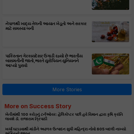
નેપાળથી ખાદ્ય તેલની આયાત ખેડૂતો અને સરકાર
માટે સમસ્યા બની
પાકિસ્તાન ગેરકાયદેસર ઉગાડી રહ્યો છે ભારતીય
બાસમતીની જાતો,ભારતે યુરોપિયન યુનિયનને
આપ્યો પુરાવો
More Stories
More on Success Story
ખેતીમાંથી 100 કરોડનું ટર્નઓવર: હેલિકોપ્ટર પછી હવે વિમાન દ્વારા કૃષિ ક્રાંતિ
લાવશે ડૉ. રાજારામ ત્રિપાઠી
ખર્ચા ઘટાડવાથી માંડીને અઢળક ઉત્પાદન સુધી મહિન્દ્રા નોવો 605 બદલી નાખ્યો
અંકિતનો જીવન