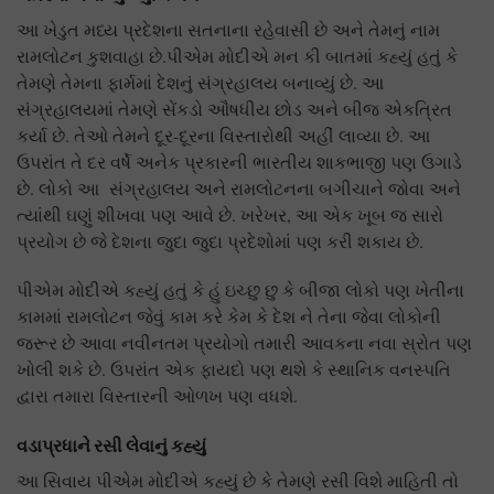
આ ખેડુત મધ્ય પ્રદેશના સતનાના રહેવાસી છે અને તેમનું નામ
રામલોટન કુશવાહા છે.પીએમ મોદીએ મન કી બાતમાં કહ્યું હતું કે
તેમણે તેમના ફાર્મમાં દેશનું સંગ્રહાલય બનાવ્યું છે. આ
સંગ્રહાલયમાં તેમણે સેંકડો ઔષધીય છોડ અને બીજ એકત્રિત
કર્યા છે. તેઓ તેમને દૂર-દૂરના વિસ્તારોથી અહીં લાવ્યા છે. આ
ઉપરાંત તે દર વર્ષે અનેક પ્રકારની ભારતીય શાકભાજી પણ ઉગાડે
છે. લોકો આ સંગ્રહાલય અને રામલોટનના બગીચાને જોવા અને
ત્યાંથી ઘણું શીખવા પણ આવે છે. ખરેખર, આ એક ખૂબ જ સારો
પ્રયોગ છે જે દેશના જુદા જુદા પ્રદેશોમાં પણ કરી શકાય છે.
પીએમ મોદીએ કહ્યું હતું કે હું ઇચ્છુ છુ કે બીજા લોકો પણ ખેતીના
કામમાં રામલોટન જેવું કામ કરે કેમ કે દેશ ને તેના જેવા લોકોની
જરૂર છે આવા નવીનતમ પ્રયોગો તમારી આવકના નવા સ્રોત પણ
ખોલી શકે છે. ઉપરાંત એક ફાયદો પણ થશે કે સ્થાનિક વનસ્પતિ
દ્વારા તમારા વિસ્તારની ઓળખ પણ વધશે.
વડાપ્રધાને રસી લેવાનું કહ્યું
આ સિવાય પીએમ મોદીએ કહ્યું છે કે તેમણે રસી વિશે માહિતી તો