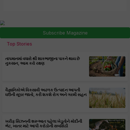
Subscribe Magazine
Top Stories
તાપમાનમાં વધારો થી શાકભાજીના પાકને થાય છે
નુકસાન, આમ કરો રક્ષણ
વૈજ્ઞાનિકોએ વિકસાવી અઢળક ઉત્પાદન આપતી
ઘઉંની સૂપર જાતો, કરી શકશે રોગ અને ગરમી સહન
ખરીફ સિઝનની શરૂઆત પહેલા ખેડૂતોને મોદીની
ભેટ, ખાતર માટે આપી કરોડોની સબસિડી