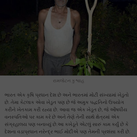
રામલોટન કુશ્વાહ
ભારત એક કૃષિ પ્રધાન દેશ છે અને ભારતમાં મોટી સંખ્યામાં ખેડુતો
છે. તેમા કેટલાક એવા ખેડુત પણ છે જે અમુક પદ્ધતિનો ઉપયોગ
કરીને ખેતકામ કરી રહ્યા છે. આવા જ એક ખેડૂત છે, જે ઔષધીય
વનસ્પતિઓ પર કામ કરે છે અને તેણે તેની સાથે ક્ષેત્રમાં એક
સંગ્રહાલય પણ બનાવ્યું છે.આ કખેડૂતે એટલું સારું કામ કર્યું છે કે
દેશના વડાપ્રધાન નરેન્દ્ર ભાઈ મોદીએ પણ તેમની પ્રશંસા કરી છે.