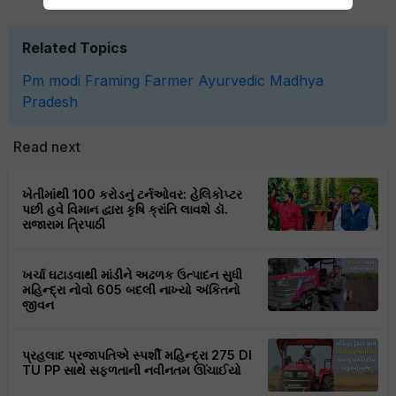
Related Topics
Pm modi
Framing
Farmer
Ayurvedic
Madhya
Pradesh
Read next
ખેતીમાંથી 100 કરોડનું ટર્નઓવર: હેલિકોપ્ટર
પછી હવે વિમાન દ્વારા કૃષિ ક્રાંતિ લાવશે ડૉ.
રાજારામ ત્રિપાઠી
ખર્ચા ઘટાડવાથી માંડીને અઢળક ઉત્પાદન સુધી
મહિન્દ્રા નોવો 605 બદલી નાખ્યો અંકિતનો
જીવન
પ્રહલાદ પ્રજાપતિએ સ્પર્શી મહિન્દ્રા 275 DI
TU PP સાથે સફળતાની નવીનતમ ઊંચાઈયો