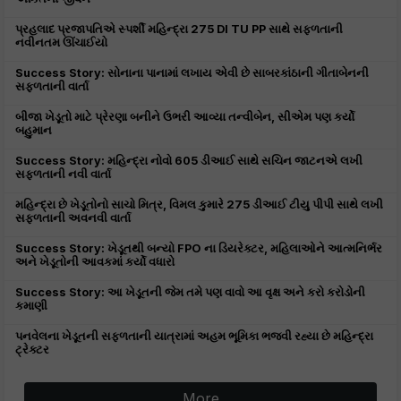
પ્રહલાદ પ્રજાપતિએ સ્પર્શી મહિન્દ્રા 275 DI TU PP સાથે સફળતાની
નવીનતમ ઊંચાઈયો
Success Story: સોનાના પાનામાં લખાય એવી છે સાબરકાંઠાની ગીતાબેનની
સફળતાની વાર્તા
બીજા ખેડૂતો માટે પ્રેરણા બનીને ઉભરી આવ્યા તન્વીબેન, સીએમ પણ કર્યો
બહુમાન
Success Story: મહિન્દ્રા નોવો 605 ડીઆઈ સાથે સચિન જાટનએ લખી
સફળતાની નવી વાર્તા
મહિન્દ્રા છે ખેડૂતોનો સાચો મિત્ર, વિમલ કુમારે 275 ડીઆઈ ટીયુ પીપી સાથે લખી
સફળતાની અવનવી વાર્તા
Success Story: ખેડૂતથી બન્યો FPO ના ડિયરેક્ટર, મહિલાઓને આત્મનિર્ભર
અને ખેડૂતોની આવકમાં કર્યો વધારો
Success Story: આ ખેડૂતની જેમ તમે પણ વાવો આ વૃક્ષ અને કરો કરોડોની
કમાણી
પનવેલના ખેડૂતની સફળતાની યાત્રામાં અહમ ભૂમિકા ભજવી રહ્યા છે મહિન્દ્રા
ટ્રેક્ટર
More