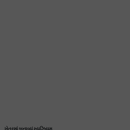
ખેતરમાં બનાવ્યું મ્યુઝિયમ