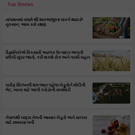
Top Stories
તાપમાનમાં વધારો થી શાકભાજીના પાકને થાય છે
નુકસાન, આમ કરો રક્ષણ
વૈજ્ઞાનિકોએ વિકસાવી અઢળક ઉત્પાદન આપતી
ઘઉંની સૂપર જાતો, કરી શકશે રોગ અને ગરમી સહન
ખરીફ સિઝનની શરૂઆત પહેલા ખેડૂતોને મોદીની
ભેટ, ખાતર માટે આપી કરોડોની સબસિડી
નેપાળથી ખાદ્ય તેલની આયાત ખેડૂતો અને સરકાર
માટે સમસ્યા બની