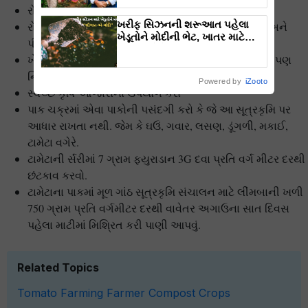
રોગગ્રસ્ત છોડના મૂળથી ઉખાડી નાશ કરવો
ખરીફ સિઝનની શરૂઆત પહેલા
રોગ પ્રતિરોધી જાતોની પસંદગી કરવી, જે હિસાર લલિત અને
ખેડૂતોને મોદીની ભેટ, ખાતર માટે
પી.એન.આર-7
આપી કરોડોની સબસિડી
ખેતરને નિંદણ રહિત રાખો કારણ કે તે સૂત્રકૃમિ નિંદણ પર પણ
નિર્ભર રહે છે.
Powered by
iZooto
સ્વચ્છ કૃષિ ઓજારોનો ઉપયોગ કરો
પાક ચક્રમાં એવા પાકોની પસંદગી કરો કે જે આ સૂત્રકૃમિ પર
આધાર રાખતા નથી. જેમ કે ઘઉં, ગવાર, લસણ, ડૂંગળી, મકાઈ,
ટામેટા વગેરે.
ટામેટાની ર્સરીમાં 7 ગ્રામ ફ્યુરાડાન 3G દવા પ્રતિ વર્ગ મીટર દરથી
છંટકાવ કરવો.
ટામેટાના પાકમાં મૂળ ગાંઠ સૂત્રકૃમિ સંચાલન માટે લીંમબાની ખળી
750 ગ્રામ પ્રતિ વર્ગમીટર દરથી વાવેતર અગાઉના સાત દિવસ
પહેલા માટીમાં મિશ્રિત કરી પાણી આપવું.
Related Topics
Tomato
Farming
Farmer
Compost
Crops