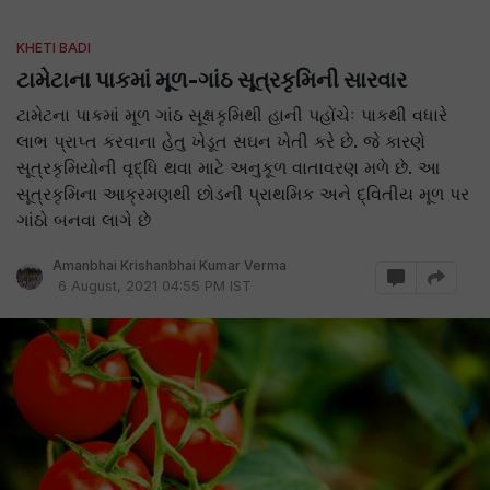
KHETI BADI
ટામેટાના પાકમાં મૂળ-ગાંઠ સૂત્રકૃમિની સારવાર
ટામેટના પાકમાં મૂળ ગાંઠ સૂક્ષકૃમિથી હાની પહોંચેઃ પાકથી વધારે
લાભ પ્રાપ્ત કરવાના હેતુ ખેડૂત સઘન ખેતી કરે છે. જે કારણે
સૂત્રકૃમિયોની વૃદ્ધિ થવા માટે અનુકૂળ વાતાવરણ મળે છે. આ
સૂત્રકૃમિના આક્રમણથી છોડની પ્રાથમિક અને દ્વિતીય મૂળ પર
ગાંઠો બનવા લાગે છે
Amanbhai Krishanbhai Kumar Verma
6 August, 2021 04:55 PM IST