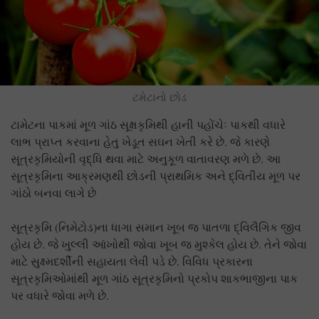
ટમેટાનો છોડ
ટામેટના પાકમાં મૂળ ગાંઠ સૂક્ષકૃમિથી હાની પહોંચેઃ પાકથી વધારે
લાભ પ્રાપ્ત કરવાના હેતુ ખેડૂત સઘન ખેતી કરે છે. જે કારણે
સૂત્રકૃમિયોની વૃદ્ધિ થવા માટે અનુકૂળ વાતાવરણ મળે છે. આ
સૂત્રકૃમિના આક્રમણથી છોડની પ્રાથમિક અને દ્વિતીય મૂળ પર
ગાંઠો બનવા લાગે છે
સૂત્રકૃમિ (નિમેટોડ)ના ધાગા સમાન ખૂબ જ પાતળા દ્વિલૈગિક જીવ
હોય છે. જે ખુલ્લી આંખોથી જોવા ખૂબ જ મુશ્કેલ હોય છે. તેને જોવા
માટે સુક્ષ્મદર્શીની સહાયતા લેવી પડે છે. વિવિધ પ્રકારના
સૂત્રકૃમિઓમાંથી મૂળ ગાંઠ સૂત્રકૃમિનો પ્રકોપ શાકભાજીના પાક
પર વધારે જોવા મળે છે.