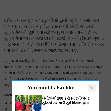
ટામેટના પાકમાં મૂળ ગાંઠ સૂક્ષકૃમિથી હાની પહોંચેઃ પાકથી વધારે
લાભ પ્રાપ્ત કરવાના હેતુ ખેડૂત સઘન ખેતી કરે છે. જે કારણે
સૂત્રકૃમિયોની વૃદ્ધિ થવા માટે અનુકૂળ વાતાવરણ મળે છે. આ
સૂત્રકૃમિના આક્રમણથી છોડની પ્રાથમિક અને દ્વિતીય મૂળ પર
ગાંઠો બનવા લાગે છે. જેને લીધે પાકની ગુણવત્તા પર વિપરીત અસર
થવા સાથે પાકની ઉપજ પણ ઓછી થઈ જાય છે.
સૂત્રકૃમિઓથી હાનિ માટીમાં ઉપસ્થિત અનેક સંખ્યા અને
વાવેતરવાળા મુખ્ય પાક વગેરે પર નિર્ભર કરે છે. તાજેતરમાં કરવામાં
આવેલા સંશોધનના આધારે ટામેટાના પાકમાં મૂળગાંઠ સૂત્રકૃમિના
નિયંત્રણ નહીં થવાના સંજોગોમાં 60થી 65 ટકા સુધી નુકસાન
પહોંચાડે છે.
×
You might also like
સારવાર
ખેતીમાંથી 100 કરોડનું ટર્નઓવર:
સ્વસ્થ્ય નર્સરીનો ઉપયોગ કરો
હેલિકોપ્ટર પછી હવે વિમાન દ્વારા કૃષિ
ક્રાંતિ લાવશે ડૉ. રાજારામ ત્રિપાઠી
મે અને જૂન મહિનામાં ખેતરનું ઉંડુ ખેડાણ કરો