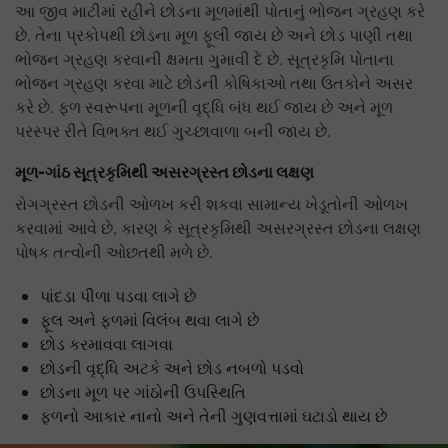
આ જીવ માટીમાં રહીને છોડના મૂળમાંથી પોતાનું ભોજન ગ્રહણ કરે
છે. તેના પ્રકોપથી છોડના મૂળ ફૂલી જાય છે અને છોડ પાણી તથા
ભોજન ગ્રહણ કરવાની ક્ષમતા ગુમાવી દે છે. સૂત્રકૃમિ પોતાના
ભોજન ગ્રહણ કરવા માટે છોડની કોષિકાઓ તથા ઉતકોને અસર
કરે છે. ફળ સ્વરૂપના મૂળની વૃદ્ધિ બંધ થઈ જાય છે અને મૂળ
પરસ્પર રીતે વિભક્ત થઈ ગુચ્છાવાળા બની જાય છે.
મૂળ-ગાંઠ સૂત્રકૃમિથી અસરગ્રસ્ત છોડના લક્ષણ
રોગગ્રસ્ત છોડની ઓળખ કરી શકવા સામાન્ય ખેડૂતોની ઓળખ
કરવામાં આવે છે, કારણ કે સૂત્રકૃમિથી અસરગ્રસ્ત છોડના લક્ષણ
પોષક તત્વોની ઓછતથી મળે છે.
પાંદડા પીળા પડવા લાગે છે
ફૂલ અને ફળમાં વિલંબ થવા લાગે છે
છોડ કરમાવવા લાગવા
છોડની વૃદ્ધિ અટકે અને છોડ નબળો પડવો
છોડના મૂળ પર ગાંઠોની ઉપસ્થિતિ
ફળનો આકાર નાનો અને તેની ગુણવત્તામાં ઘટાડો થાય છે