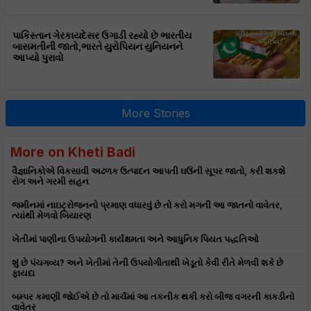
પાકિસ્તાન ગેરકાયદેસર ઉગાડી રહ્યો છે ભારતીય
બાસમતીની જાતો,ભારતે યુરોપિયન યુનિયનને
આપ્યો પુરાવો
More Stories
More on Kheti Badi
વૈજ્ઞાનિકોએ વિકસાવી અઢળક ઉત્પાદન આપતી ઘઉંની સૂપર જાતો, કરી શકશે
રોગ અને ગરમી સહન
જમીનમાં નાઇટ્રોજનનો પ્રમાણ વધારવું છે તો કરો મગની આ જાતનો વાવેતર,
ત્યાંથી મેળવો બિયારણ
ખેતીમાં પાણીના ઉપયોગની કાર્યક્ષમતા અને આધુનિક પિયત પદ્ધતિઓ
શું છે પંચગવ્ય? અને ખેતીમાં તેની ઉપયોગીતાથી ખેડૂતો કેવી રીતે મેળવી શકે છે
ફાયદા
બમ્પર કમાણી જોઈએ છે તો માર્ચમાં આ તકનીક થકી કરો બીજ વગરની કાકડીનો
વાવેતર