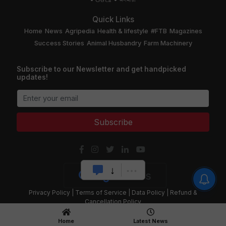
Quick Links
Home
News
Agripedia
Health & lifestyle
#FTB
Magazines
Success Stories
Animal Husbandry
Farm Machinery
Subscribe to our Newsletter and get handpicked
updates!
Subscribe
Privacy Policy
|
Terms of Service
|
Data Policy
|
Refund &
Cancellation Policy
CopyRight - 2020 Krishi Jagran Media Group. All Rights Reserved.
Home
Latest News