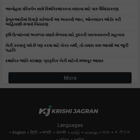
આબોહવા પરિવર્તન સામે સ્થિતિસ્થાપકતા વધારવા માટે પાક વૈવિધ્યકરણ
ફેબ્રુઆરીમાં ઉગાડો કારેલાની આ અવનવી જાત, ઓનલાઇન ઓર્ડર કરી
અહિંયાથી મંગાવો બિયારણ
કૃષિ ઉત્પાદનમાં અક્લ્પ્ય વધારો મેળવવા માટે કુદરતી પરાગનયનની મહત્વતા
ખેતી કરવાનું ગમે છે પણ કરવા માટે ખેતર નથી, તો તમારા કામ આવશે આ જૂની
પદ્ધતિ
સ્થાનિક જાતિ સંરક્ષણ: પ્રાકૃતિક ખેતી માટેનો મજબૂત આધાર
More
Languages
English
हिंदी
मराठी
ਪੰਜਾਬੀ
தமிழ்
മലയാളം
বাংলা
ಕನ್ನಡ
ଓଡିଆ
অসমীয়া