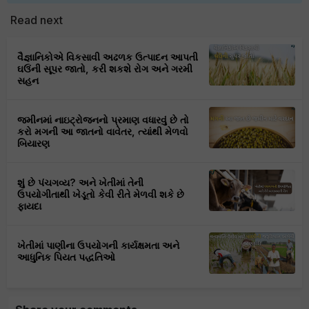
Read next
વૈજ્ઞાનિકોએ વિકસાવી અઢળક ઉત્પાદન આપતી
ઘઉંની સૂપર જાતો, કરી શકશે રોગ અને ગરમી
સહન
જમીનમાં નાઇટ્રોજનનો પ્રમાણ વધારવું છે તો
કરો મગની આ જાતનો વાવેતર, ત્યાંથી મેળવો
બિયારણ
શું છે પંચગવ્ય? અને ખેતીમાં તેની
ઉપયોગીતાથી ખેડૂતો કેવી રીતે મેળવી શકે છે
ફાયદા
ખેતીમાં પાણીના ઉપયોગની કાર્યક્ષમતા અને
આધુનિક પિયત પદ્ધતિઓ