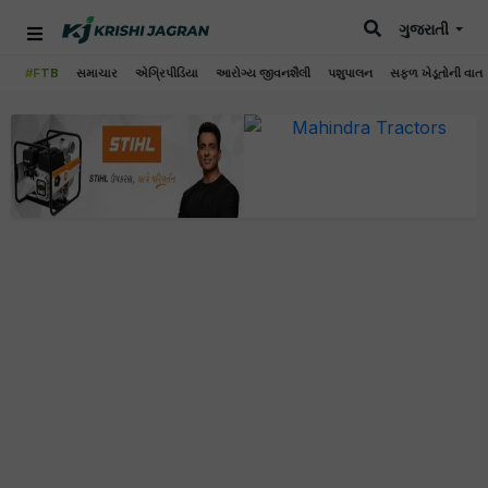
ગુજરાતી
#FTB
સમાચાર
એગ્રિપીડિયા
આરોગ્ય જીવનશૈલી
પશુપાલન
સફળ ખેડૂતોની વાત