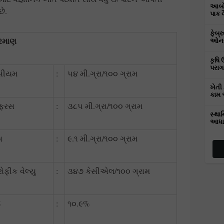
આબોહ
ે.
પાક 
ફેબ્
્રમાણ
ઓનલા
કૃષિ 
પરાગ
્સીયમ
:
૫૪ મી.ગ્રા/૧૦૦ ગ્રામ
ખેતી 
કામ 
્ફરસ
:
૩૮૫ મી.ગ્રા/૧૦૦ ગ્રામ
સ્થાન
આધા
સ
:
૯.૧ મી.ગ્રા/૧૦૦ ગ્રામ
રોફીક વેલ્યુ
:
૩૪૭ કેસીએલ/૧૦૦ ગ્રામ
જ
:
૧૦.૯%