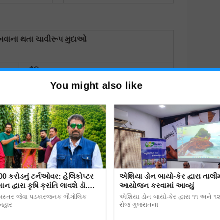
રાખવાના થતા ચાવીરૂપ મુદાઓ
·
જૈવિક ખાતર
You might also like
·
રાસાયણિક ખાતર
·
નિંદામણ અને આંતર ખેડ
·
પિયત
·
પાક સંરક્ષણ
00 કરોડનું ટર્નઓવર: હેલિકોપ્ટર
એશિયા ડોન બાયો-કેર દ્વારા તાલીમ
ન દ્વારા કૃષિ ક્રાંતિ લાવશે ડૉ.
આયોજન કરવામાં આવ્યું
રિપાઠી
બસ્તર જેવા પડકારજનક ભૌગોલિક
એશિયા ડોન બાયો-કેર દ્વારા ૧૧ અને ૧
·
કાપણી
 બહાર
રોજ ગુજરાતના