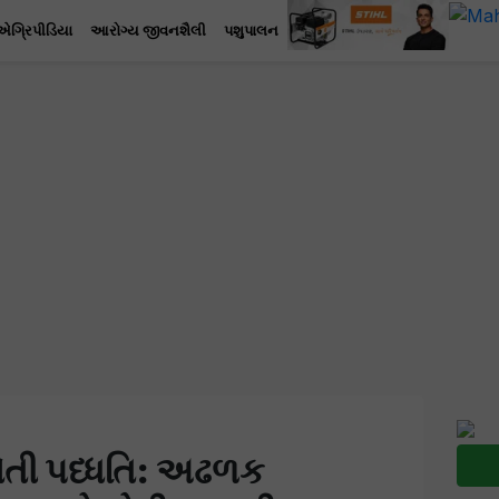
એગ્રિપીડિયા
આરોગ્ય જીવનશૈલી
પશુપાલન
ખેતી પધ્ધતિ: અઢળક