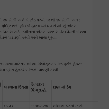
 ૨૫ સે.મી અને બે છોડ વચ્ચે ૧૨ થી ૧૫ સે.મી. અંતર
ૃધ્દ્રિ થતી હોઈ બે હાર વચ્ચે ૪૫ સે.મી. નું અંતર
 વિકાસ માટે જમીનનાં એકમ વિસ્તાર દીઠ છોડની સંખ્યા
દિવસે પારવણી કરવી અને ખાલા પૂરવા.
 કરવા માટે ૧૫ થી ૨૦ કિલોગ્રામ બીજ પ્રતિ હેકટર
ગ્રામ પ્રતિ હેકટર બીજની વાવણી કરવી.
ં
ઉત્પાદન
પાક્વાના
દિવસો
દાણા નો રંગ
કિ
.
ગ્રા
./
હે
.
૮૫-૯૦
૧૧૦૦-૧૨૦૦
લીલાશા પડતો કાળો