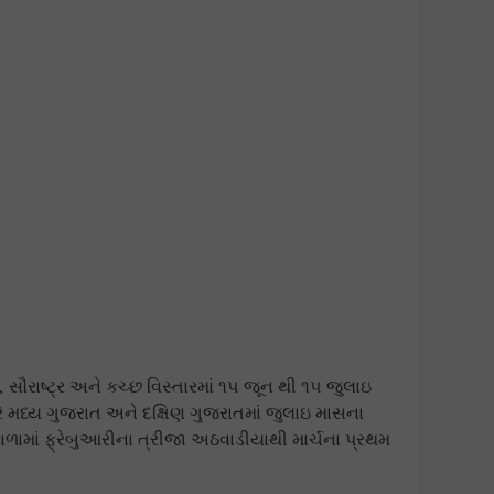
ૌરાષ્ટ્ર અને કચ્છ વિસ્તારમાં ૧૫ જૂન થી ૧૫ જુલાઇ
મધ્ય ગુજરાત અને દક્ષિણ ગુજરાતમાં જુલાઇ માસના
ળામાં ફ્રેબુઆરીના ત્રીજા અઠવાડીયાથી માર્ચના પ્રથમ