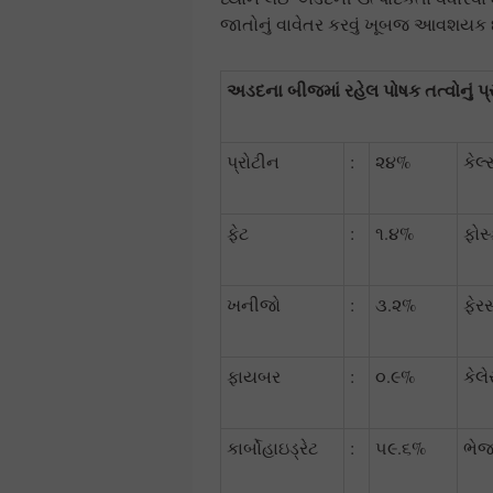
જાતોનું વાવેતર કરવું ખૂબજ આવશયક છ
અડદના બીજમાં રહેલ પોષક તત્વોનું પ
પ્રોટીન
:
૨૪%
કેલ
ફેટ
:
૧.૪%
ફોસ
ખનીજો
:
૩.૨%
ફેર
ફાયબર
:
૦.૯%
કેલે
કાર્બોહાઇડ્રેટ
:
૫૯.૬%
ભે