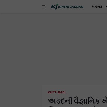
સમાચાર
KHETI BADI
અડદની વૈજ્ઞાનિક 