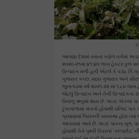
ફ
આપણા દેશમાં વવાતા કઠોળ વર્ગમાં અડદનું
૨૦૨૦-૨૧માં ૪૧.૪૦ લાખ હેકટર કુલ વાવે
ઉત્પાદન મળી હતી એટલે કે ૫૩૮ કિ.ગ્રા/
ગુજરાત કચ્છ, મધ્ય ગુજરાત અને સૌરાષ
જુનાગઢમાં વર્ષ ૨૦૨૧-૨૨ માં ૧.૮૦ લાખ
જેટલું ઉત્પાદન અને તેની ઉત્પાદકતા 
ઉનાળુ ઋતુમાં થાય છે. અડદ એકલા પાક
ટુંકાગાળામાં પાકતો હોવાથી ઘનિષ્ટ પાક પ
પ્રમાણમાં પિયતની વ્યવસ્થા હોય ત્યાં
આપવામાં આવે છે. અડદ પાકના મૂળ, પ
હોવાથી તેને પૃથ્વી ઉપરનાં ‘કલ્પછો
ધ્યાને લઈ અડદની ઉત્પાદકતા વધારવા મા