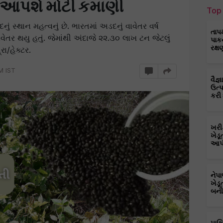
 આપશે મોટી કમાણી
Top 
ં સ્થાન મહત્વનું છે. ભારતમાં અડદનું વાવેતર વર્ષ
તાપ
ેતર થયુ હતું. જેમાંથી અંદાજે ૨૨.૩૦ લાખ ટન જેટલું
પાક
રક્ષ
ા/હેક્ટર.
M IST
વૈજ
ઉત્
કરી
ખરી
ખેડૂ
આપી
નેપ
ખેડૂ
બની