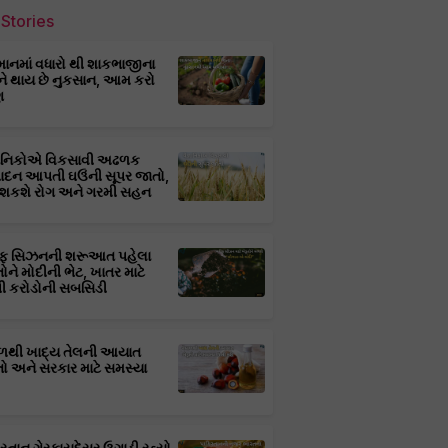
Stories
માનમાં વધારો થી શાકભાજીના
ને થાય છે નુકસાન, આમ કરો
ણ
્ઞાનિકોએ વિકસાવી અઢળક
પાદન આપતી ઘઉંની સૂપર જાતો,
 શકશે રોગ અને ગરમી સહન
ફ સિઝનની શરૂઆત પહેલા
તોને મોદીની ભેટ, ખાતર માટે
 કરોડોની સબસિડી
ાળથી ખાદ્ય તેલની આયાત
તો અને સરકાર માટે સમસ્યા