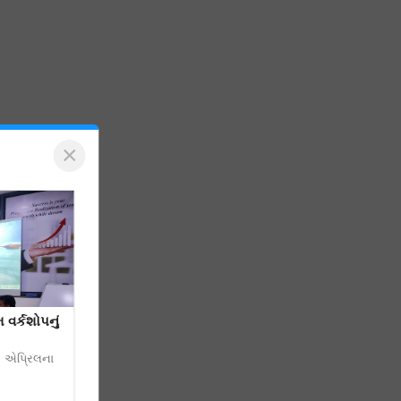
×
 વર્કશોપનું
૨ એપ્રિલના