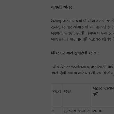
વાવણી અંતર
:
ઉનાળુ અડદ પાકમાં બે ચાસ વચ્ચે ૨૦ થી
રાખવું. જયારે ચોમાસમાં આ પાકની સારી વ
જાળવી વાવણી કરવી. તેમજ પાકના સારા
જળવાય તે માટે વાવણી બાદ ૧૦ થી ૧૨ 
બીજ દર અને સુધારેલી
જાત
:
એક હેકટર જમીનમાં વાવણીયાથી વાવેતર
અને પૂંખી વાવવા માટે ૨૦ થી ૨૫ કિલો
બહાર
પડયાનુ
અ
.
ન
જાત
વર્ષ
૧
ગુજરાત અડદ-૧
૨૦૦૪