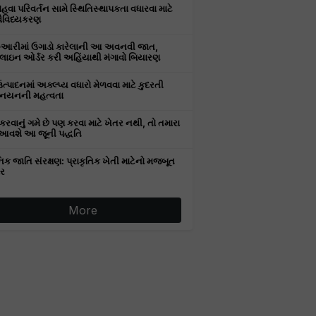
વા પરિવર્તન સામે સ્થિતિસ્થાપકતા વધારવા માટે
વૈવિધ્યકરણ
રુઆરીમાં ઉગાડો કારેલાની આ અવનવી જાત,
ઇન ઓર્ડર કરી અહિંયાથી મંગાવો બિયારણ
ઉત્પાદનમાં અક્લ્પ્ય વધારો મેળવવા માટે કુદરતી
નયનની મહત્વતા
કરવાનું ગમે છે પણ કરવા માટે ખેતર નથી, તો તમારા
આવશે આ જૂની પદ્ધતિ
િક જાતિ સંરક્ષણ: પ્રાકૃતિક ખેતી માટેનો મજબૂત
ર
More