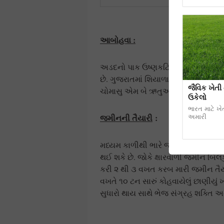
આબોહવા :
અડદનો પાક ઉષ્ણકટિબંધીય પ્રદેશનો 
છે. ગુજરાતમાં શિયાળામાં ઠંડીનું પ્
જૈવિક ખેતી
ચોમાસુ એમ બે ઋતુઓ લેવાય છે.
ઉકેલો
ભારત માટે ખેત
જમીનની તૈયારી
:
અમારી
મધ્યમ કાળીથી ભારે જમીનમાં અડદ સાર
થઈ શકે છે. જોકે ક્ષારવાળી જમીન બ
કરી ૨ થી ૩ વખત કરબ મારી જમીન તૈયાર
વખતે ૧૦ ટન સારું કોહવાયેલું છાણીયું
સુધારો થાય સાથે ભેજ સંગ્રહ શક્તિ અન