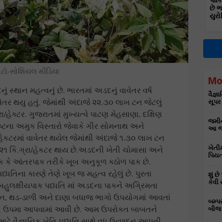
પાકિ
છે 
યુરો
ોટો-સોશિયલ મીડિયા
Mo
 સ્થાન મહત્વનું છે. ભારતમાં અડદનું વાવેતર વર્ષ
વૈજ્
તર થયુ હતું. જેમાંથી અંદાજે ૨૨.૩૦ લાખ ટન જેટલું
સૂપર
હેક્ટર. ગુજરાતમાં મુખ્યત્વે પાટણ મેહસાણા, દક્ષિણ
જમીન
્ટના અમુક વિસ્તારો જેવાકે ગીર સોમનાથ અને
આ જા
 હેકટરમાં વાવેતર થયેલ જેમાંથી અંદાજે ૧.૩૦ લાખ ટન
૭૨૧ કિ.ગ્રા/હેકટર થાય છે.અડદની ખેતી ચોમાસા અને
ખેતી
પિયત
 કે આંતરપાક તરીકે ખૂબ અનુકૂળ કઠોળ પાક છે.
ધ્ધતિના કારણે તેણે ખૂબ જ મહત્વ રહેલું છે. પુરતા
શું છ
કેવી 
 બહુલક્ષીયપાક પધ્ધતિ માં અડદના પાકને અગ્રિમતા
ાન, થડ-ડાળી અને દાણા બધાજ ભાગો ઉપયોગમાં આવતાં
બમ્પ
ડ’ ની ઉપમા આપવામાં આવી છે. આમ ઉપરોકત બાબતને
બીજ 
ટે વૈજ્ઞાનિક ખેતિ પધ્ધતિ સાથે વધુ ઉત્પાદન આપતી