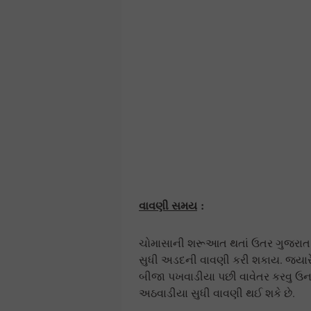
વાવણી સમય
:
ચોમાસાની શરૂઆત થતાં ઉતર ગુજરાત, સ
સુધી અડદની વાવણી કરી શકાય. જયારે 
બીજા પખવાડીયા પછી વાવેતર કરવુ ઉના
અઠવાડીયા સુધી વાવણી થઈ શકે છે.