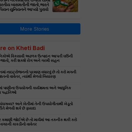
સ્તાન ગેરકાયદેસર ઉગાડી રહ્યો
ભારતીય બાસમતીની જાતો,ભારતે
પિયન યુનિયનને આપ્યો પુરાવો
More Stories
re on Kheti Badi
ઞાનિકોએ વિકસાવી અઢળક ઉત્પાદન આપતી ઘઉંની
 જાતો, કરી શકશે રોગ અને ગરમી સહન
માં નાઇટ્રોજનનો પ્રમાણ વધારવું છે તો કરો મગની
તનો વાવેતર, ત્યાંથી મેળવો બિયારણ
માં પાણીના ઉપયોગની કાર્યક્ષમતા અને આધુનિક
 પદ્ધતિઓ
ે પંચગવ્ય? અને ખેતીમાં તેની ઉપયોગીતાથી ખેડૂતો
રીતે મેળવી શકે છે ફાયદા
ર કમાણી જોઈએ છે તો માર્ચમાં આ તકનીક થકી કરો
વગરની કાકડીનો વાવેતર