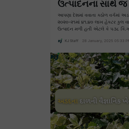
ઉત્પાદનના સાથે જ
આપણા દેશમાં વવાતા કઠોળ વર્ગમાં અડદનુ
૨૦૨૦-૨૧માં ૪૧.૪૦ લાખ હેકટર કુલ વાવ
ઉત્પાદન મળી હતી એટલે કે ૫૩૮ કિ.ગ્ર
KJ Staff
28 January, 2025 05:33 P