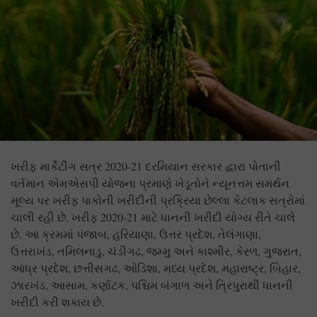
ખરીફ માર્કેટીંગ સત્ર 2020-21 દરમિયાન સરકાર દ્વારા પોતાની
વર્તમાન એમએસપી યોજના પ્રમાણે ખેડૂતોને ન્યૂનત્તમ સમર્થન
મૂલ્ય પર ખરીફ પાકોની ખરીદીની પ્રક્રિયા છેલ્લા કેટલાક સત્રોમાં
ચાલી રહી છે, ખરીફ 2020-21 માટે ધાનની ખરીદી યોગ્ય રીતે ચાલે
છે. આ ક્રમમાં પંજાબ, હરિયાણા, ઉત્તર પ્રદેશ, તેલંગાણા,
ઉત્તરાખંડ, તમિલનાડુ, ચંડીગઢ, જમ્મુ અને કાશ્મીર, કેરળ, ગુજરાત,
આંધ્ર પ્રદેશ, છત્તીસગઢ, ઓડિશા, મધ્ય પ્રદેશ, મહારાષ્ટ્ર, બિહાર,
ઝારખંડ, આસામ, કર્ણાટક, પશ્ચિમ બંગાળ અને ત્રિપુરાથી ધાનની
ખરીદી કરી શકાય છે.