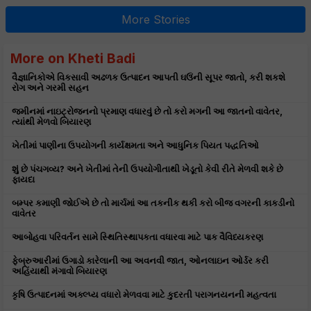
More Stories
More on Kheti Badi
વૈજ્ઞાનિકોએ વિકસાવી અઢળક ઉત્પાદન આપતી ઘઉંની સૂપર જાતો, કરી શકશે
રોગ અને ગરમી સહન
જમીનમાં નાઇટ્રોજનનો પ્રમાણ વધારવું છે તો કરો મગની આ જાતનો વાવેતર,
ત્યાંથી મેળવો બિયારણ
ખેતીમાં પાણીના ઉપયોગની કાર્યક્ષમતા અને આધુનિક પિયત પદ્ધતિઓ
શું છે પંચગવ્ય? અને ખેતીમાં તેની ઉપયોગીતાથી ખેડૂતો કેવી રીતે મેળવી શકે છે
ફાયદા
બમ્પર કમાણી જોઈએ છે તો માર્ચમાં આ તકનીક થકી કરો બીજ વગરની કાકડીનો
વાવેતર
આબોહવા પરિવર્તન સામે સ્થિતિસ્થાપકતા વધારવા માટે પાક વૈવિધ્યકરણ
ફેબ્રુઆરીમાં ઉગાડો કારેલાની આ અવનવી જાત, ઓનલાઇન ઓર્ડર કરી
અહિંયાથી મંગાવો બિયારણ
કૃષિ ઉત્પાદનમાં અક્લ્પ્ય વધારો મેળવવા માટે કુદરતી પરાગનયનની મહત્વતા