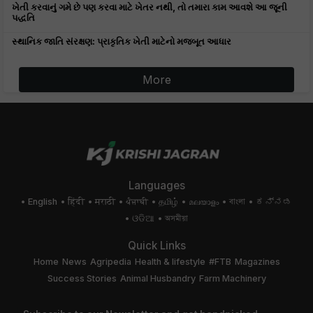
ખેતી કરવાનું ગમે છે પણ કરવા માટે ખેતર નથી, તો તમારા કામ આવશે આ જૂની
પદ્ધતિ
સ્થાનિક જાતિ સંરક્ષણ: પ્રાકૃતિક ખેતી માટેનો મજબૂત આધાર
More
Languages
English
हिंदी
मराठी
ਪੰਜਾਬੀ
தமிழ்
മലയാളം
বাংলা
ಕನ್ನಡ
ଓଡିଆ
অসমীয়া
Quick Links
Home
News
Agripedia
Health & lifestyle
#FTB
Magazines
Success Stories
Animal Husbandry
Farm Machinery