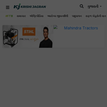
ગુજરાતી
#FTB
સમાચાર
એગ્રિપીડિયા
આરોગ્ય જીવનશૈલી
પશુપાલન
સફળ ખેડૂતોની વાત