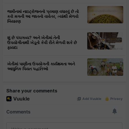
જમીનમાં નાઇટ્રોજનનો પ્રમાણ વધારવું છે તો
કરો મગની આ જાતનો વાવેતર, ત્યાંથી મેળવો
બિયારણ
શું છે પંચગવ્ય? અને ખેતીમાં તેની
ઉપયોગીતાથી ખેડૂતો કેવી રીતે મેળવી શકે છે
ફાયદા
ખેતીમાં પાણીના ઉપયોગની કાર્યક્ષમતા અને
આધુનિક પિયત પદ્ધતિઓ
Share your comments