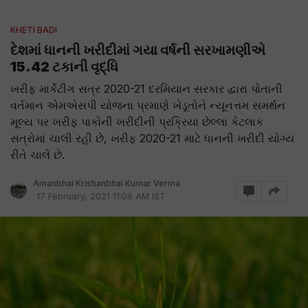
KHETI BADI
દેશમાં ધાનની ખરીદીમાં ગયા વર્ષની સરખામણીએ
15.42 ટકાની વૃદ્ધિ
ખરીફ માર્કેટીંગ સત્ર 2020-21 દરમિયાન સરકાર દ્વારા પોતાની
વર્તમાન એમએસપી યોજના પ્રમાણે ખેડૂતોને ન્યૂનત્તમ સમર્થન
મૂલ્ય પર ખરીફ પાકોની ખરીદીની પ્રક્રિયા છેલ્લા કેટલાક
સત્રોમાં ચાલી રહી છે, ખરીફ 2020-21 માટે ધાનની ખરીદી યોગ્ય
રીતે ચાલે છે.
Amanbhai Krishanbhai Kumar Verma
17 February, 2021 11:06 AM IST