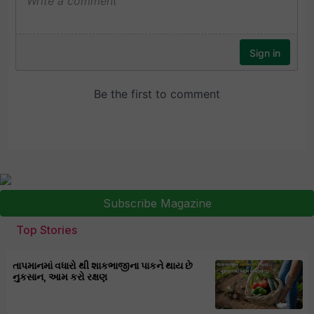
Subscribe Magazine
Top Stories
તાપમાનમાં વધારો થી શાકભાજીના પાકને થાય છે
નુકસાન, આમ કરો રક્ષણ