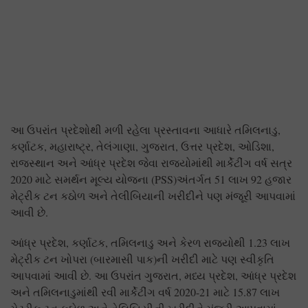
આ ઉપરાંત પ્રદેશોથી મળી રહેલા પ્રસ્તાવના આધારે તમિલનાડુ,
કર્ણાટક, મહારાષ્ટ્ર, તેલંગાણા, ગુજરાત, ઉત્તર પ્રદેશ, ઓડિશા,
રાજસ્થાન અને આંધ્ર પ્રદેશ જેવા રાજ્યોમાંથી માર્કેટીંગ વર્ષ સત્ર
2020 માટે સમર્થન મૂલ્ય યોજના (PSS)અંતર્ગત 51 લાખ 92 હજાર
મેટ્રીક ટન કઠોળ અને તેલીબિયાની ખરીદીને પણ મંજૂરી આપવામાં
આવી છે.
આંધ્ર પ્રદેશ, કર્ણાટક, તમિલનાડુ અને કેરળ રાજ્યોથી 1.23 લાખ
મેટ્રીક ટન ખોપરા (બારમાસી પાક)ની ખરીદી માટે પણ સ્વીકૃતિ
આપવામાં આવી છે. આ ઉપરાંત ગુજરાત, મધ્ય પ્રદેશ, આંધ્ર પ્રદેશ
અને તમિલનાડુમાંથી રવી માર્કેટીંગ વર્ષ 2020-21 માટે 15.87 લાખ