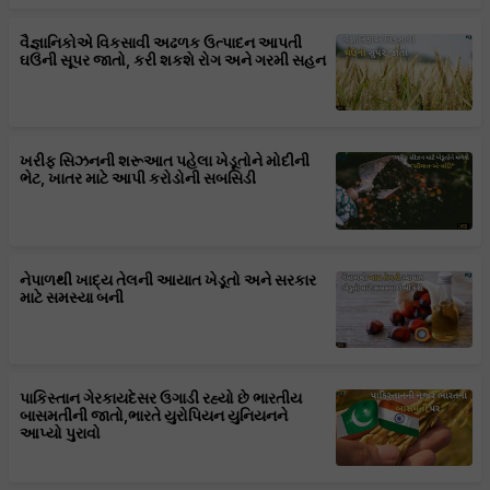
વૈજ્ઞાનિકોએ વિકસાવી અઢળક ઉત્પાદન આપતી
ઘઉંની સૂપર જાતો, કરી શકશે રોગ અને ગરમી સહન
ખરીફ સિઝનની શરૂઆત પહેલા ખેડૂતોને મોદીની
ભેટ, ખાતર માટે આપી કરોડોની સબસિડી
નેપાળથી ખાદ્ય તેલની આયાત ખેડૂતો અને સરકાર
માટે સમસ્યા બની
પાકિસ્તાન ગેરકાયદેસર ઉગાડી રહ્યો છે ભારતીય
બાસમતીની જાતો,ભારતે યુરોપિયન યુનિયનને
આપ્યો પુરાવો