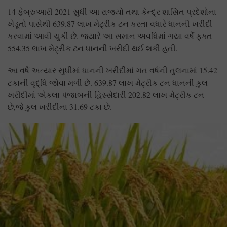
14 ફેબ્રુઆરી 2021 સુધી આ રાજ્યો તથા કેન્દ્ર શાસિત પ્રદેશોના
ખેડૂતો પાસેથી 639.87 લાખ મેટ્રીક ટન કરતા વધારે ધાનની ખરીદી
કરવામાં આવી ચુકી છે. જ્યારે આ સમાન અવધિમાં ગયા વર્ષે ફક્ત
554.35 લાખ મેટ્રીક ટન ધાનની ખરીદી થઈ શકી હતી.
આ વર્ષે અત્યાર સુધીમાં ધાનની ખરીદીમાં ગત વર્ષની તુલનામાં 15.42
ટકાની વૃદ્ધિ જોવા મળી છે. 639.87 લાખ મેટ્રીક ટન ધાનની કુલ
ખરીદીમાં એકલા પંજાબની હિસ્સેદારી 202.82 લાખ મેટ્રીક ટન
છે,જે કુલ ખરીદીના 31.69 ટકા છે.