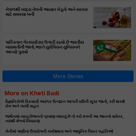
નેપાળથી ખાદ્ય તેલની આયાત ખેડૂતો અને સરકાર
માટે સમસ્યા બની
પાકિસ્તાન ગેરકાયદેસર ઉગાડી રહ્યો છે ભારતીય
બાસમતીની જાતો,ભારતે યુરોપિયન યુનિયનને
આપ્યો પુરાવો
More Stories
More on Kheti Badi
વૈજ્ઞાનિકોએ વિકસાવી અઢળક ઉત્પાદન આપતી ઘઉંની સૂપર જાતો, કરી શકશે
રોગ અને ગરમી સહન
જમીનમાં નાઇટ્રોજનનો પ્રમાણ વધારવું છે તો કરો મગની આ જાતનો વાવેતર,
ત્યાંથી મેળવો બિયારણ
ખેતીમાં પાણીના ઉપયોગની કાર્યક્ષમતા અને આધુનિક પિયત પદ્ધતિઓ