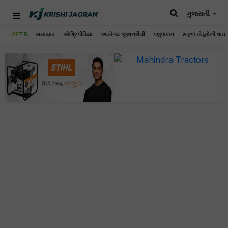
ગુજરાતી
#FTB
સમાચાર
એગ્રિપીડિયા
આરોગ્ય જીવનશૈલી
પશુપાલન
સફળ ખેડૂતોની વાત