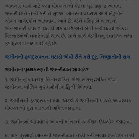
આવનાર પાકો માટે કયા પોષક તત્વો કેટલા પ્રમાણમાં આપવા
જરૂરી છે તે નક્કી કરી તે મુજબ ખાતરના વપરાશ અંગે ખેડુતોને
યોગ્ય માર્ગદર્શન આપવામાં આવે છે. જેને પરિણામે ખાતરનો
બિનજરૂરી વપરાશ ઘટાડી શકાય છે અને ખેતી ખર્ચ ઘટતાં એકમ
વિસ્તારમાંથી વધારે નફો થાય છે, સાથે સાથે જમીનનું સ્વાસ્થ્ય તથા
ફળદ્રુપતા જળવાઈ રહે છે.
જમીનની ફળદ્રુપતના ઘટાડો એવી રીતે કરો દૂર
,
નિષ્ણાતોની રાય
જમીનના પૃથ્થકરણની જરૂરીયાત શા માટે
?
૧. જમીનનું બંધારણ, નિતારશક્તિ, ભેજ સંગ્રહશક્તિ જેવા
જમીનના ભૌતિક ગુણધર્મોની માહિતી મેળવવા.
૨. જમીનની ફળદ્રુપતા કક્ષા એટલે કે જમીનની પાકને આવશ્યક
પોષકતત્વો પુરા પાડવાની શક્તિ જાણવા.
૩. જમીનમાં આપવામાં આવતાં ખાતરનો કાર્યક્ષમ ઉપયોગ જાણવા.
૪. પાક પ્રમાણે ખાતરની જરૂરીયાત નક્કી કરી ભલામણનો દર નક્કી