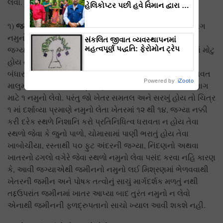
લેવો.
હેલિકોપ્ટર પછી હવે વિમાન દ્વારા કૃષિ
ક્રાંતિ લાવશે ડૉ. રાજારામ ત્રિપાઠી
જમીનના યોગ્ય એકમોની પસંદગી :-
૧)
ખેતરદીઠ અલગ અલગ
નમુનો લેવો. ખેતરની જમીન સરખી હોય તો એક હેક્ટરે પાંચ
સંકલિત જીવાત વ્યવસ્થાપનમાં
મહત્વપૂર્ણ પદ્ધતિ: ફેરોમોન ટ્રેપ
જગ્યાનો નમુનો પૃથ્થકરણ માટે લો. જો ખેતર પાંચ હેક્ટર કરતાં મોટુ
હોય તો નમુનાની સંખ્યા એ પ્રમાણે વધારો. ખેતરનો રંગ, ઢાળ,
બંધારણ, પાણીનો નિતાર તથા અગાઉની માવજતની દ્રષ્ટિ તફાવત
Powered by
iZooto
માલુમ પડતો હોય તો ચિત્ર ૧ મુજબ ખેતરના ભાગ પાડી દરેક ભાગ
માટે ૧ નમુનો લેવો. પરંતુ જો ખેતર સમતલ અને સરખું હોય તો ચિત્ર
૧ માં દર્શાવ્યા પ્રમાણે નમુનો લેતા ખેતરમાં ૧૨ થી ૧૪, જગ્યા નક્કી
કરી દરેક સ્થળે નિશાનિ કરો પ્રતિનિધિત્વ ધરાવતા ન હોય તેવા
સ્થળો જેવા કે જુનો પાળો, ચોમાસામાં પાણી ભરાતું હોય તેવા
ખાબોચીયા, રસ્તાથી ૫૦ ફુટ અંદરની જગ્યા, નિંદણનો અથવા
ખાતરનો ઢગલો વગેરે જેવા સ્થળો નમુનો લેવા પસંદ કરવા નહિ કારણ
કે, આવી જગ્યાએથી જમીનનો નમુનો લઈ મિશ્રણમાં ભેળવવાથી
ખેતરની જમીન અને પોષક તત્વોનું સાચું માર્ગદર્શક મળતું નથી
તદ્દઉપરાંત જમીનમાં ખાતર આપ્યા બાદ તુરંત નમુનો ન લેવો
એનાથી જમીનની ફળદ્રુપતાનો સાચો ખ્યાલ આવી શકશે નહી.