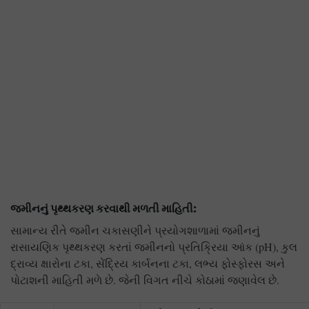
જમીનનું પૃથ્થકરણ કરવાથી મળતી માહિતી:
સામાન્ય રીતે જમીન ચકાસણીને પ્રયોગશાળામાં જમીનનું
રાસાયણિક પૃથ્થકરણ કરતાં જમીનનો પ્રતિક્રિયા આંક (pH), કુલ
દ્રાવ્ય ક્ષારોના ટકા, સેંદ્રિય કાર્બનના ટકા, લભ્ય ફોસ્ફોરસ અને
પોટાશની માહિતી મળે છે. જેની વિગત નીચે કોઠામાં જણાવેલ છે.