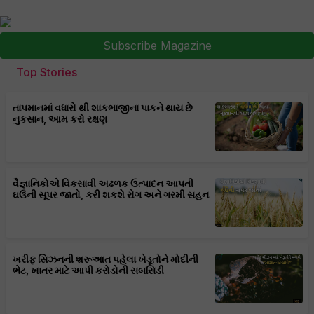
Subscribe Magazine
Top Stories
તાપમાનમાં વધારો થી શાકભાજીના પાકને થાય છે
નુકસાન, આમ કરો રક્ષણ
વૈજ્ઞાનિકોએ વિકસાવી અઢળક ઉત્પાદન આપતી
ઘઉંની સૂપર જાતો, કરી શકશે રોગ અને ગરમી સહન
ખરીફ સિઝનની શરૂઆત પહેલા ખેડૂતોને મોદીની
ભેટ, ખાતર માટે આપી કરોડોની સબસિડી