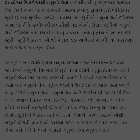
૨) યોગ્ય ઉડાઈએથી નમુનો લેવો :-
જમીનની ફળદ્રુપતા અથવા
સ્થિતિની સામાન્ય ચકાસણી અથવા સલાહ સુચન માટે જે ઉંડાઇ
સુધી છોડના મુળીયા પ્રવેશતા હોય ત્યાં સુધીનો નમુનો લેવો જોઇએ.
સામાન્ય રીતે જમીનની સપાટીથી ૩૦ સે.મી. ઉંડાઇ સુધીનો નમુનો
લેવો જોઇએ. બાગાયતી પાકોનું વાવેતર કરવાનું હોય તે ખેતરમાંથી
જુદી- જુદી ઉંડાઇના એટલે કે ૩૦, ૬૦ અને ૯૦ સે. મી .ના ૩(ત્રણ)
અલગ અલગ નમુના લેવા.
૩) સુસંગત પધ્ધતિ દ્રારા નમુના મેળવો :- પ્રતિનિધિત્વ ધરાવતો
જમીનનો નમુનોલેવા માટે ચિત્ર -૧ માં દર્શાવેલ મુદ્દા ધ્યાનમાં રાખી
નમુનો લેવા માટે યોગ્ય સ્થળની પસંદગી કરવી. સ્થળની પસંદગી
કર્યા બાદ નમુનો લેતા પહેલાં જમીન ઉપર ઉગેલા ઘાસ તથા કચરો
સાફ કરીને નમુનો લેવો. નમુનો લેવા માટે જમીન માં ૩૦ સે.મી ઉડો
ખાડો અથવા ચિત્ર -૨ માં દર્શાવ્યા પ્રમાણે ‘વી’ આકારની નીક
ખોદી, નીકની બાજુથી એક થી બે ઇંચ જાડુ ચકતુ લો. આમ ૩૦
સે.મી. સુધીની ઉંડાઇએથી ખેતરમાં નિશાની કરેલા સ્થાનોએથી
નમુનો મેળવી વાસણમાં અથવા જાડા કાગળમાં કે સારા કપડા પર
ભેગા કરો. ખેડેલી જમીનમાંથી નમુનો લેવા સહેલા પડે છે.