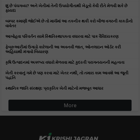
શું છે પંચગવ્ય? અને ખેતીમાં તેની ઉપયોગીતાથી ખેડૂતો કેવી રીતે મેળવી શકે છે
ફાયદા
બમ્પર કમાણી જોઈએ છે તો માર્ચમાં આ તકનીક થકી કરો બીજ વગરની કાકડીનો
વાવેતર
આબોહવા પરિવર્તન સામે સ્થિતિસ્થાપકતા વધારવા માટે પાક વૈવિધ્યકરણ
ફેબ્રુઆરીમાં ઉગાડો કારેલાની આ અવનવી જાત, ઓનલાઇન ઓર્ડર કરી
અહિંયાથી મંગાવો બિયારણ
કૃષિ ઉત્પાદનમાં અક્લ્પ્ય વધારો મેળવવા માટે કુદરતી પરાગનયનની મહત્વતા
ખેતી કરવાનું ગમે છે પણ કરવા માટે ખેતર નથી, તો તમારા કામ આવશે આ જૂની
પદ્ધતિ
સ્થાનિક જાતિ સંરક્ષણ: પ્રાકૃતિક ખેતી માટેનો મજબૂત આધાર
More