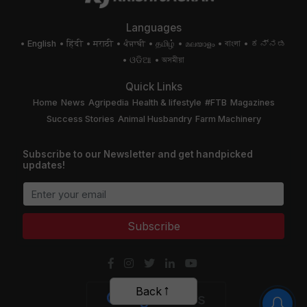
Languages
English
हिंदी
मराठी
ਪੰਜਾਬੀ
தமிழ்
മലയാളം
বাংলা
ಕನ್ನಡ
ଓଡିଆ
অসমীয়া
Quick Links
Home
News
Agripedia
Health & lifestyle
#FTB
Magazines
Success Stories
Animal Husbandry
Farm Machinery
Subscribe to our Newsletter and get handpicked
updates!
Subscribe