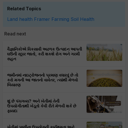
Related Topics
Land health
Framer
Farming
Soil Health
Read next
વૈજ્ઞાનિકોએ વિકસાવી અઢળક ઉત્પાદન આપતી
ઘઉંની સૂપર જાતો, કરી શકશે રોગ અને ગરમી
સહન
જમીનમાં નાઇટ્રોજનનો પ્રમાણ વધારવું છે તો
કરો મગની આ જાતનો વાવેતર, ત્યાંથી મેળવો
બિયારણ
શું છે પંચગવ્ય? અને ખેતીમાં તેની
ઉપયોગીતાથી ખેડૂતો કેવી રીતે મેળવી શકે છે
ફાયદા
ખેતીમાં પાણીના ઉપયોગની કાર્યક્ષમતા અને