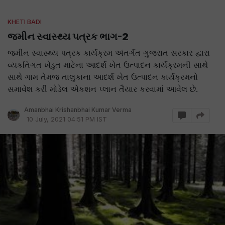
KHETI BADI
જમીન સ્વાસ્થ્ય પત્રક ભાગ-2
જમીન સ્વાસ્થ્ય પત્રક કાર્યક્રમ અંતર્ગત ગુજરાત સરકાર દ્વારા
વ્યકતિગત ખેડુત માટેના આદર્શ ખેત ઉત્પાદન કાર્યક્રમની સાથે
સાથે ગામ તેમજ તાલુકાના આદર્શ ખેત ઉત્પાદન કાર્યક્રમનો
સમાવેશ કરી મોડેલ એકશન પ્લાન તૈયાર કરવામાં આવેલ છે.
Amanbhai Krishanbhai Kumar Verma
10 July, 2021 04:51 PM IST