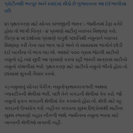
પ્રોટીનથી ભરપૂર અને સ્વાદમા મીઠો છે ગુજરાતના આ GI ભાલીયા
ઘઉં
૪) પૃથકકરણ માટે યોગ્ય કાળજીની જરુર :- જમીનમાં ઢેંફા વગેરે
હોય તો ભાંગી ચિત્ર - ૪ પ્રમાણે માટીનું બરાબર મિશ્રણ કરો.
ચિત્ર-૪ માં દર્શાવ્યા પ્રમાણે ચતુર્થ પધ્ધતિથી નમુનાને બરાબર
મિશ્રણ કરી તેના ચાર ભાગ પાડો અને બે સામસામા ભાગોને છોડી
દઈ બાકીના બે ભાગ લઇ લો. આશરે ૫૦૦ ગ્રામ જેટલી માટીનો
નમુનો રહે ત્યાં સુધી આ પ્રમાણે કરતા રહી જરુરી માત્રામાં માટીનો
નમુનો કોથળીમાં ભરો. પૃથકકરણ માટે માટીનો નમુનો ભીનો હોય તો
છાંયામાં સુકવી તૈયાર કરવો.
૫) નમુનાનું યોગ્ય પેકીંગ: નમુનોપ્રથમકાગળની અથવા
પ્લાસ્ટીકની થેલીમાં ભરી, પછી તેને કાપડની થેલીમાં પેક કરો. જો
નમુનો ફકત કાપડની થેલીમાં પેક કરવાનો હોય તો, થેલી માટે ઘટ્ટ
કાપડનો ઉપયોગ કરો. નહીતર કાપડના સુક્ષ્મ છિદ્રોમાંથી માટીના
સુક્ષ્મ રજકણો બહાર નીકળી જશે. જમીનના નમુના ભરવા માટે
ખાતરની થેલીઓ વાપરવી નહી.