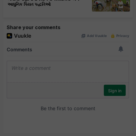
આધુનિક પિયત પદ્ધતિઓ
Share your comments