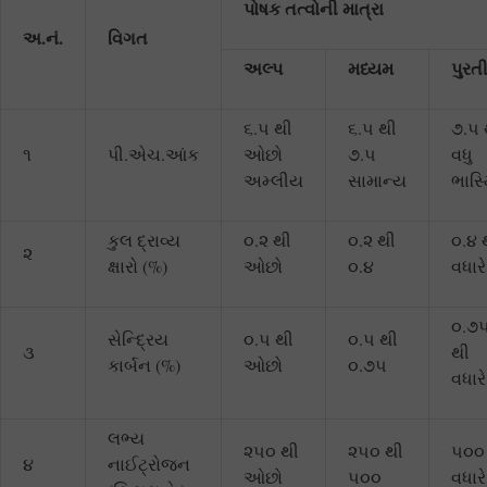
પોષક તત્વોની માત્રા
અ.નં.
વિગત
અલ્પ
મધ્યમ
પુરત
૬.૫ થી
૬.૫ થી
૭.૫ 
૧
પી.એચ.આંક
ઓછો
૭.૫
વધુ
અમ્લીય
સામાન્ય
ભાસ્
કુલ દ્રાવ્ય
૦.૨ થી
૦.૨ થી
૦.૪ 
૨
ક્ષારો (%)
ઓછો
૦.૪
વધારે
૦.૭
સેન્દ્રિય
૦.૫ થી
૦.૫ થી
૩
થી
કાર્બન (%)
ઓછો
૦.૭૫
વધારે
લભ્ય
૨૫૦ થી
૨૫૦ થી
૫૦૦
૪
નાઈટ્રોજન
ઓછો
૫૦૦
વધારે