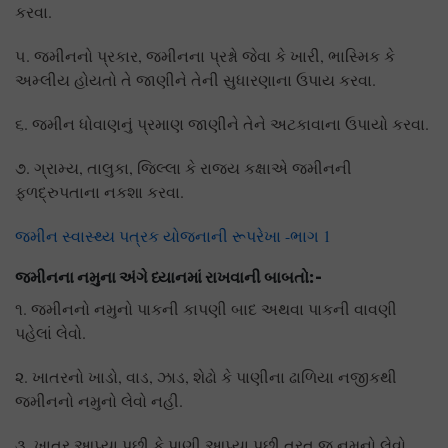
કરવા.
૫. જમીનનો પ્રકાર, જમીનના પ્રશ્નો જેવા કે ખારી, ભાસ્મિક કે
અમ્લીય હોયતો તે જાણીને તેની સુધારણાના ઉપાય કરવા.
૬. જમીન ધોવાણનું પ્રમાણ જાણીને તેને અટકાવાના ઉપાયો કરવા.
૭. ગ્રામ્ય, તાલુકા, જિલ્લા કે રાજય કક્ષાએ જમીનની
ફળદ્રુપતાના નકશા કરવા.
જમીન સ્વાસ્થ્ય પત્રક યોજનાની રૂપરેખા -ભાગ 1
જમીનના નમુના અંગે ધ્યાનમાં રાખવાની બાબતો:-
૧. જમીનનો નમુનો પાકની કાપણી બાદ અથવા પાકની વાવણી
પહેલાં લેવો.
૨. ખાતરનો ખાડો, વાડ, ઝાડ, શેઢો કે પાણીના ઢાળિયા નજીકથી
જમીનનો નમુનો લેવો નહી.
૩. ખાતર આપ્યા પછી કે પાણી આપ્યા પછી તરત જ નમુનો લેવો