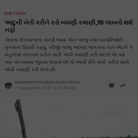
KHETI BADI
આદુની ખેતી કરીને કરો બમણી કમાણી,15 લાખનો થશે
નફો
કોરાના રોગચાળાના કારણે જ્યાં એક બાજુ બધા વ્યપારિઓને
નુકસાન ઉઠાવી પડ્યુ, બીજી બાજુ આપણ જગતના તાત એટલે કે
ખેડૂતોએ ખેતકામ કરીને સારી એવી કમાણી કરી.એટલે જે તમે
પણ ખેતકામમાં જુસ્સા ધારાવો છો તો આવી રીતે ખેતી કરીને સારો
એવી કમાણી કરી શકો છો.
Amanbhai Krishanbhai Kumar Verma
1 September, 2021 12:30 PM IST