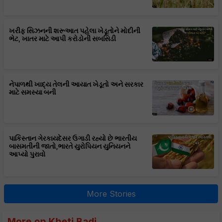
ખરીફ સિઝનની શરૂઆત પહેલા ખેડૂતોને મોદીની
ભેટ, ખાતર માટે આપી કરોડોની સબસિડી
નેપાળથી ખાદ્ય તેલની આયાત ખેડૂતો અને સરકાર
માટે સમસ્યા બની
પાકિસ્તાન ગેરકાયદેસર ઉગાડી રહ્યો છે ભારતીય
બાસમતીની જાતો,ભારતે યુરોપિયન યુનિયનને
આપ્યો પુરાવો
More Stories
More on Kheti Badi