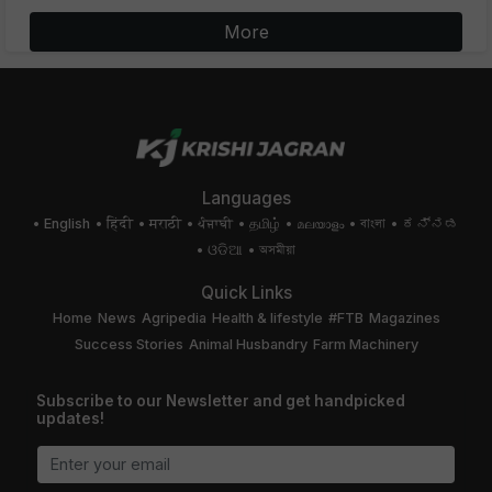
More
Languages
English
हिंदी
मराठी
ਪੰਜਾਬੀ
தமிழ்
മലയാളം
বাংলা
ಕನ್ನಡ
ଓଡିଆ
অসমীয়া
Quick Links
Home
News
Agripedia
Health & lifestyle
#FTB
Magazines
Success Stories
Animal Husbandry
Farm Machinery
Subscribe to our Newsletter and get handpicked
updates!