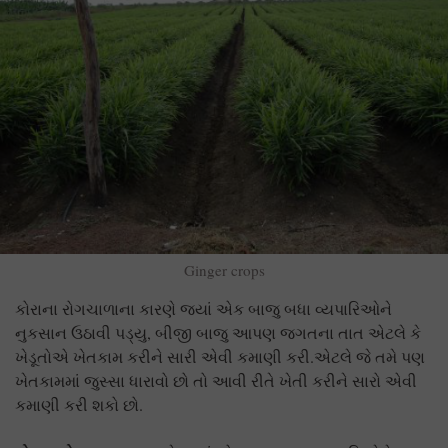
Ginger crops
કોરાના રોગચાળાના કારણે જ્યાં એક બાજુ બધા વ્યપારિઓને
નુકસાન ઉઠાવી પડ્યુ, બીજી બાજુ આપણ જગતના તાત એટલે કે
ખેડૂતોએ ખેતકામ કરીને સારી એવી કમાણી કરી.એટલે જે તમે પણ
ખેતકામમાં જુસ્સા ધારાવો છો તો આવી રીતે ખેતી કરીને સારો એવી
કમાણી કરી શકો છો.