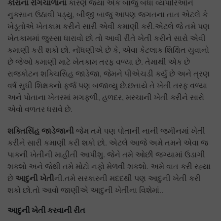
કોરાના રોગચાળાના
કારણે જ્યાં એક બાજુ બધા વ્યપારિઓને
નુકસાન ઉઠાવી પડ્યુ, બીજી બાજુ આપણ જગતના તાત એટલે કે
ખેડૂતોએ ખેતકામ કરીને સારી એવી કમાણી કરી.એટલે જે તમે પણ
ખેતકામમાં જુસ્સા ધારાવો છો તો આવી રીતે ખેતી કરીને સારો એવી
કમાણી કરી શકો છો. નોંધણીએ છે કે, એવા કેટલાક શિક્ષિત યુવાનો
છે જેઓ કમાણી માટે ખેતકામ તરફ વળ્યા છે. તેમાથી એક છે
રાજકોટન શક્ચિસિહ જાડેજા, જેમને પીએચડી કર્યુ છે અને ત્રણ
વર્ષ સુધી શિક્ષકનો ફર્જ પણ બજાવ્યુ છે.છતાયે તે ખેતી તરફ વળ્યા
અને પોતાના ખેતરમાં મગફળી, હળદર, મરચાની ખેતી કરીને સારો
એવો વળતર ધરાવે છે.
શક્તિસિંહ જાડેજાની
જેમ તમે પણ પોતાની નાની જમીનમાં ખેતી
કરીને સારી કમાણી કરી શકો છો. એટલે આજે અમે તમને એવા જ
પાકની ખેતીની માહીતી આપીશુ. જેને તમે ઓછી જગ્યામાં ઉડાગી
શકશો અને જેથી તમે મોટો નફો મેળવી શકશો. અમે વાત કરી રહ્યા
આદુની ખેતી
છે
ની.તમે સરકારની મદદથી પણ આદુની ખેતી કરી
શકો છો.તો આવો જાણીએ આદુની ખેતીના વિશેમાં..
આદુની ખેતી કરવાની રીત