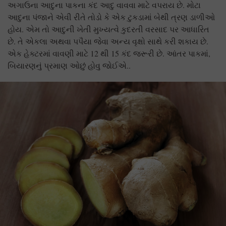
અગાઉના આદુના પાકના કંદ આદુ વાવવા માટે વપરાય છે. મોટા
આદુના પંજાને એવી રીતે તોડો કે એક ટુકડામાં બેથી ત્રણ ડાળીઓ
હોય. એમ તો આદુની ખેતી મુખ્યત્વે કુદરતી વરસાદ પર આધારિત
છે. તે એકલા અથવા પપૈયા જેવા અન્ય વૃક્ષો સાથે કરી શકાય છે.
એક હેક્ટરમાં વાવણી માટે 12 થી 15 કંદ જરૂરી છે. આંતર પાકમાં,
બિયારણનું પ્રમાણ ઓછું હોવુ જોઈએ..