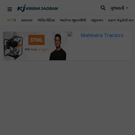
ગુજરાતી
#FTB
સમાચાર
એગ્રિપીડિયા
આરોગ્ય જીવનશૈલી
પશુપાલન
સફળ ખેડૂતોની વાત