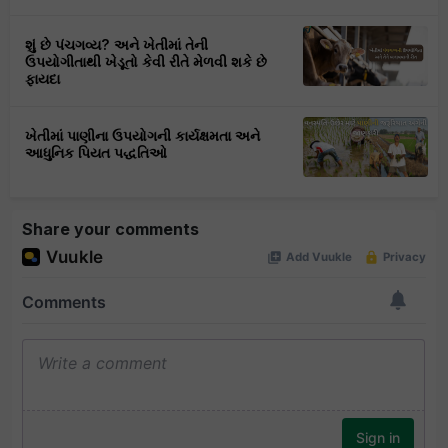
શું છે પંચગવ્ય? અને ખેતીમાં તેની
ઉપયોગીતાથી ખેડૂતો કેવી રીતે મેળવી શકે છે
ફાયદા
ખેતીમાં પાણીના ઉપયોગની કાર્યક્ષમતા અને
આધુનિક પિયત પદ્ધતિઓ
Share your comments