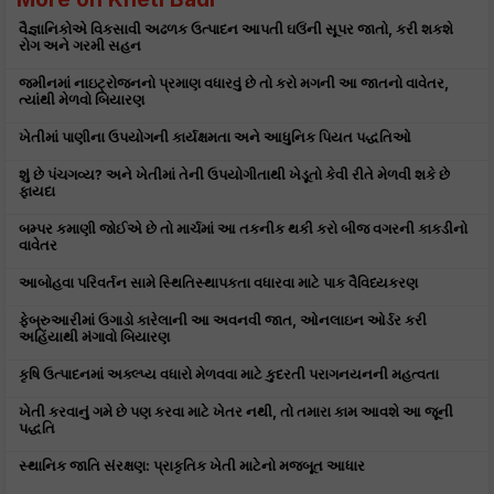
વૈજ્ઞાનિકોએ વિકસાવી અઢળક ઉત્પાદન આપતી ઘઉંની સૂપર જાતો, કરી શકશે
રોગ અને ગરમી સહન
જમીનમાં નાઇટ્રોજનનો પ્રમાણ વધારવું છે તો કરો મગની આ જાતનો વાવેતર,
ત્યાંથી મેળવો બિયારણ
ખેતીમાં પાણીના ઉપયોગની કાર્યક્ષમતા અને આધુનિક પિયત પદ્ધતિઓ
શું છે પંચગવ્ય? અને ખેતીમાં તેની ઉપયોગીતાથી ખેડૂતો કેવી રીતે મેળવી શકે છે
ફાયદા
બમ્પર કમાણી જોઈએ છે તો માર્ચમાં આ તકનીક થકી કરો બીજ વગરની કાકડીનો
વાવેતર
આબોહવા પરિવર્તન સામે સ્થિતિસ્થાપકતા વધારવા માટે પાક વૈવિધ્યકરણ
ફેબ્રુઆરીમાં ઉગાડો કારેલાની આ અવનવી જાત, ઓનલાઇન ઓર્ડર કરી
અહિંયાથી મંગાવો બિયારણ
કૃષિ ઉત્પાદનમાં અક્લ્પ્ય વધારો મેળવવા માટે કુદરતી પરાગનયનની મહત્વતા
ખેતી કરવાનું ગમે છે પણ કરવા માટે ખેતર નથી, તો તમારા કામ આવશે આ જૂની
પદ્ધતિ
સ્થાનિક જાતિ સંરક્ષણ: પ્રાકૃતિક ખેતી માટેનો મજબૂત આધાર