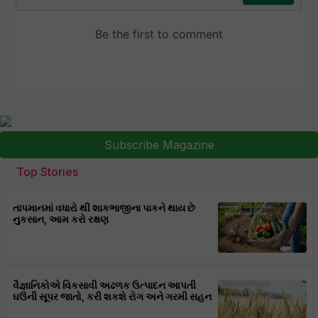
Subscribe Magazine
Top Stories
તાપમાનમાં વધારો થી શાકભાજીના પાકને થાય છે
નુકસાન, આમ કરો રક્ષણ
વૈજ્ઞાનિકોએ વિકસાવી અઢળક ઉત્પાદન આપતી
ઘઉંની સૂપર જાતો, કરી શકશે રોગ અને ગરમી સહન