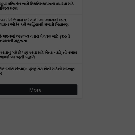
વા પરિવર્તન સામે સ્થિતિસ્થાપકતા વધારવા માટે
વૈવિધ્યકરણ
રુઆરીમાં ઉગાડો કારેલાની આ અવનવી જાત,
ઇન ઓર્ડર કરી અહિંયાથી મંગાવો બિયારણ
ઉત્પાદનમાં અક્લ્પ્ય વધારો મેળવવા માટે કુદરતી
નયનની મહત્વતા
કરવાનું ગમે છે પણ કરવા માટે ખેતર નથી, તો તમારા
આવશે આ જૂની પદ્ધતિ
િક જાતિ સંરક્ષણ: પ્રાકૃતિક ખેતી માટેનો મજબૂત
ર
More