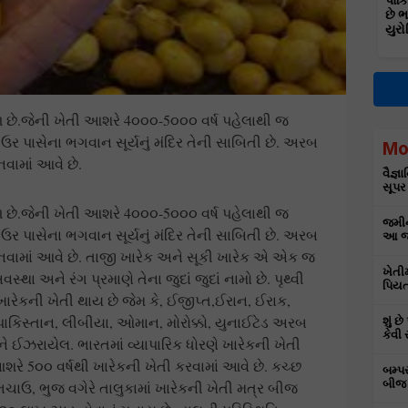
પાકિ
છે 
યુરો
ફળ છે.જેની ખેતી આશરે 4૦૦૦-5૦૦૦ વર્ષ પહેલાથી જ
ઉર પાસેના ભગવાન સૂર્યનું મંદિર તેની સાબિતી છે. અરબ
Mo
નવામાં આવે છે.
વૈજ્
સૂપર
ફળ છે.જેની ખેતી આશરે 4૦૦૦-5૦૦૦ વર્ષ પહેલાથી જ
જમીન
ઉર પાસેના ભગવાન સૂર્યનું મંદિર તેની સાબિતી છે. અરબ
આ જા
ાનવામાં આવે છે. તાજી ખારેક અને સૂકી ખારેક એ એક જ
ખેતી
ા અને રંગ પ્રમાણે તેના જુદાં જુદાં નામો છે. પૃથ્વી
પિયત
 ખારેકની ખેતી થાય છે જેમ કે, ઈજીપ્ત,ઈરાન, ઈરાક,
પાકિસ્તાન, લીબીયા, ઓમાન, મોરોક્કો, યુનાઈટેડ અરબ
શું છ
કેવી 
 ઈઝરાયેલ. ભારતમાં વ્યાપારિક ધોરણે ખારેકની ખેતી
આશરે 5૦૦ વર્ષથી ખારેકની ખેતી કરવામાં આવે છે. કચ્છ
બમ્પ
બીજ 
ર, ભચાઉ, ભુજ વગેરે તાલુકામાં ખારેકની ખેતી મત્ર બીજ