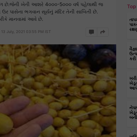
 ફળ છે.જેની ખેતી આશરે 4૦૦૦-5૦૦૦ વર્ષ પહેલાથી જ
Top 
ઉર પાસેના ભગવાન સૂર્યનું મંદિર તેની સાબિતી છે.
ીકે માનવામાં આવે છે.
તાપ
પાક
રક્ષ
13 July, 2021 03:55 PM IST
વૈજ
ઉત્
કરી
ખરી
ખેડૂ
આપી
નેપ
ખેડૂ
બની