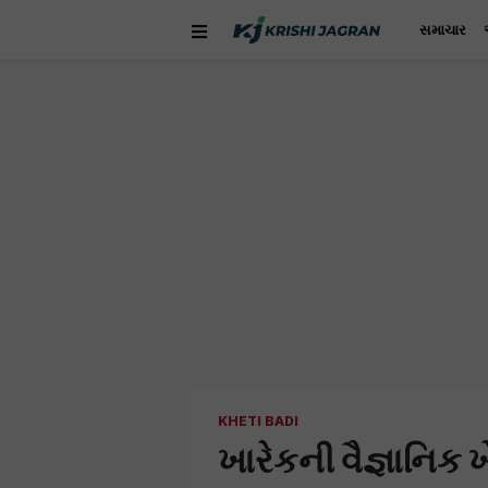
સમાચાર
KHETI BADI
ખારેકની વૈજ્ઞાનિક ખ