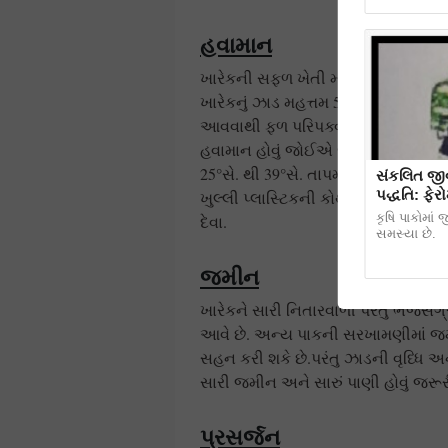
હવામાન
ખારેકની સફળ ખેતી માટે હિમ વગરનો ઠ
ખારેકનું ઝાડ મહત્તમ 5૦° સે. તાપમાન 
આવવાથી ફળ પરિપક્વ સુધીના સમયગાળ
હવામાન હોવું જોઈએ જેથી ફળોમાં રો
25°સે. થી 39°સે. તાપમાન ઉત્તમ ગણા
સંકલિત જીવ
પદ્ધતિ: ફેર
ખુલ્લી પ્લાસ્ટિકની કોથળી કે પાણીથી
કૃષિ પાકોમાં 
દેવા.
સમસ્યા છે.
જમીન
ખારેકને સારી નિતારવાળી પરંતુ ભેજસંગ
આવે છે. અન્ય પાકની સરખામણીમાં જમીન
સહન કરી શકે છે.પરંતુ ઝાડની વૃધ્ધિ અન
સારી જમીન અને સારું પાણી હોવું જરૂરી
પ્રસર્જન