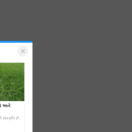
×
રો અને
 સંસ્કૃતિ છે.