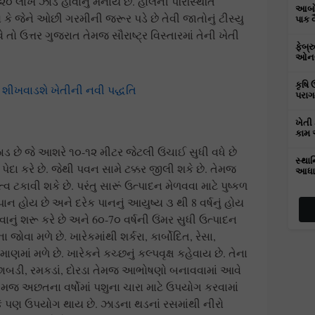
 ૨૦ લાખ ઝાડ હોવાનું મનાય છે. હાલની પરિસ્થિતિ
આબોહ
ે જેને ઓછી ગરમીની જરૂર પડે છે તેવી જાતોનું ટીસ્યુ
પાક 
ે તો ઉત્તર ગુજરાત તેમજ સૌરાષ્ટ્ર વિસ્તારમાં તેની ખેતી
ફેબ્
ઓનલા
કૃષિ 
 શીખવાડશે ખેતીની નવી પદ્ધતિ
પરાગ
ખેતી 
કામ 
 છે જે આશરે ૧૦-૧૨ મીટર જેટલી ઉંચાઈ સુધી વધે છે
સ્થાન
દા કરે છે. જેથી પવન સામે ટક્કર જીલી શકે છે. તેમજ
આધા
 ટકાવી શકે છે. પરંતુ સારૂં ઉત્પાદન મેળવવા માટે પુષ્કળ
ાન હોય છે અને દરેક પાનનું આયુષ્ય ૩ થી 8 વર્ષનું હોય
વાનું શરૂ કરે છે અને 6૦-7૦ વર્ષની ઉંમર સુધી ઉત્પાદન
 જોવા મળે છે. ખારેકમાંથી શર્કરા, કાર્બોદિત, રેસા,
ાણમાં મળે છે. ખારેકને કચ્છનું કલ્પવૃક્ષ કહેવાય છે. તેના
છાબડી, રમકડાં, દોરડા તેમજ આભોષણો બનાવવામાં આવે
ેમજ અછતના વર્ષોમાં પશુના ચારા માટે ઉપયોગ કરવામાં
ે પણ ઉપયોગ થાય છે. ઝાડના થડનાં રસમાંથી નીરો