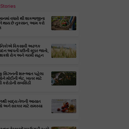
Stories
માનમાં વધારો થી શાકભાજીના
ને થાય છે નુકસાન, આમ કરો
ણ
્ઞાનિકોએ વિકસાવી અઢળક
પાદન આપતી ઘઉંની સૂપર જાતો,
 શકશે રોગ અને ગરમી સહન
ફ સિઝનની શરૂઆત પહેલા
તોને મોદીની ભેટ, ખાતર માટે
 કરોડોની સબસિડી
ાળથી ખાદ્ય તેલની આયાત
તો અને સરકાર માટે સમસ્યા