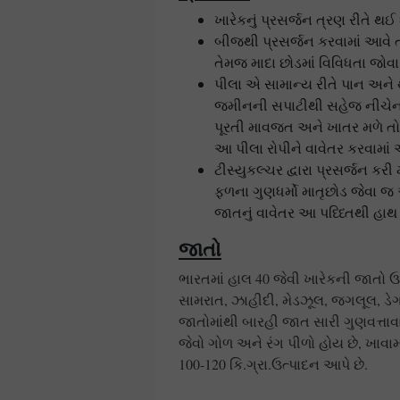
ખારેકનું પ્રસર્જન ત્રણ રીતે થઈ 
બીજથી પ્રસર્જન કરવામાં આવે ત
તેમજ માદા છોડમાં વિવિધતા જોવા
પીલા એ સામાન્ય રીતે પાન અને થ
જમીનની સપાટીથી સહેજ નીચેનાં ભ
પૂરતી માવજત અને ખાતર મળે તો ૧
આ પીલા રોપીને વાવેતર કરવામાં આ
ટીસ્યુકલ્ચર દ્વારા પ્રસર્જન કર
ફળના ગુણધર્મો માતૃછોડ જેવા જ અ
જાતનું વાવેતર આ પધ્ધ્તિથી હાથ 
જાતો
ભારતમાં હાલ 40 જેવી ખારેકની જાતો ઉપ
સામરાત, ઝાહીદી, મેડઝૂલ, જગલૂલ, ડ
જાતોમાંથી બારહી જાત સારી ગુણવત્તા
જેવો ગોળ અને રંગ પીળો હોય છે, ખાવા
100-120 કિ.ગ્રા.ઉત્પાદન આપે છે.