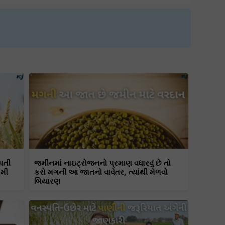
પતી
જમીનમાં નાઇટ્રોજનનો પ્રમાણ વધારવું છે તો
રમી
કરો મગની આ જાતનો વાવેતર, ત્યાંથી મેળવો
બિયારણ