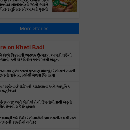
સ્તાન ગેરકાયદેસર ઉગાડી રહ્યો
ભારતીય બાસમતીની જાતો,ભારતે
પિયન યુનિયનને આપ્યો પુરાવો
More Stories
re on Kheti Badi
ઞાનિકોએ વિકસાવી અઢળક ઉત્પાદન આપતી ઘઉંની
 જાતો, કરી શકશે રોગ અને ગરમી સહન
માં નાઇટ્રોજનનો પ્રમાણ વધારવું છે તો કરો મગની
તનો વાવેતર, ત્યાંથી મેળવો બિયારણ
માં પાણીના ઉપયોગની કાર્યક્ષમતા અને આધુનિક
 પદ્ધતિઓ
ે પંચગવ્ય? અને ખેતીમાં તેની ઉપયોગીતાથી ખેડૂતો
રીતે મેળવી શકે છે ફાયદા
ર કમાણી જોઈએ છે તો માર્ચમાં આ તકનીક થકી કરો
વગરની કાકડીનો વાવેતર