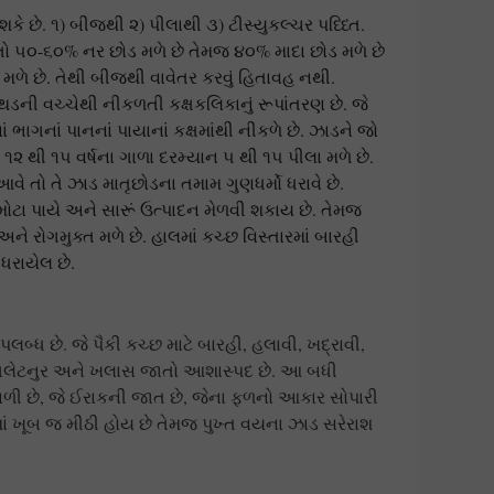
શકે છે. ૧) બીજથી ૨) પીલાથી ૩) ટીસ્યુકલ્ચર પધ્ધ્તિ.
ો ૫૦-૬૦% નર છોડ મળે છે તેમજ ૪૦% માદા છોડ મળે છે
 મળે છે. તેથી બીજથી વાવેતર કરવું હિતાવહ નથી.
ડની વચ્ચેથી નીકળતી કક્ષકલિકાનું રૂપાંતરણ છે. જે
ાગનાં પાનનાં પાયાનાં કક્ષમાંથી નીકળે છે. ઝાડને જો
૨ થી ૧૫ વર્ષના ગાળા દરમ્યાન ૫ થી ૧૫ પીલા મળે છે.
વે તો તે ઝાડ માતૃછોડના તમામ ગુણધર્મો ધરાવે છે.
ી મોટા પાયે અને સારૂં ઉત્પાદન મેળવી શકાય છે. તેમજ
ને રોગમુક્ત મળે છે. હાલમાં કચ્છ વિસ્તારમાં બારહી
ધરાયેલ છે.
લબ્ધ છે. જે પૈકી કચ્છ માટે બારહી, હલાવી, ખદ્રાવી,
ેગલેટનુર અને ખલાસ જાતો આશાસ્પદ છે. આ બધી
વાળી છે, જે ઈરાકની જાત છે, જેના ફળનો આકાર સોપારી
માં ખૂબ જ મીઠી હોય છે તેમજ પુખ્ત વયના ઝાડ સરેરાશ