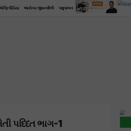
એગ્રિપીડિયા
આરોગ્ય જીવનશૈલી
પશુપાલન
ેતી પધ્ધ્તિ ભાગ-1