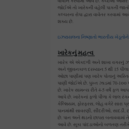
વાવીને કરવામાં આવે છે. કચ્છમાં આશરે
જોઈએ તો ખારેકની વહેલી પાકતી જાતો ક
કલ્ચરના રોપા દ્વારા વાવેતર કરવામાં આવ
શક્ય છે.
ઇઝરાયલના નિષ્ણાતો ભારતીય ખેડૂતોને
ખારેકનું મહત્વ
ખારેક એ એકદળી અને શાખા વગરનું ઝાડ
અને જીવનકાળ દરમ્યાન 5 થી 15 પીલા પે
ઓછા પાણીમાં પણ ખારેક પોતાનું અસ્તિત્વ
પાણી જોઈએ છે. પુખ્ત ઝાડમાં 70-1૦૦ પ
છે. ખારેક સામન્ય રીતે 4-5 વર્ષે ફળ આપ
આપે છે. ખારેકનાં ફળો પીળા કે લાલ રંગના
કેલ્શિયમ, ફોસ્ફરસ, લોહ વગેરે સારા પ્રમ
પાનમાંથી સાવરણી, સીંદરીઓ, સાદડી, 
છે. પાન અને થડનો છાપરા બનાવવામાં ત
આવે છે. સૂકા પાંદડાઓનો બળતણ તરીક