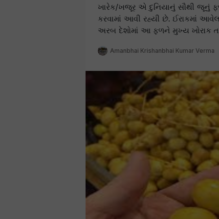
ખારેક/ખજૂર એ દુનિયાનું સૌથી જૂનું
કરવામાં આવી રહ્યી છે. ઈરાકમાં આવેલ 
અરબ દેશોમાં આ ફળને મુખ્ય ખોરાક તર
Amanbhai Krishanbhai Kumar Verma