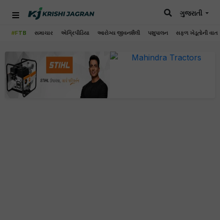
ગુજરાતી
#FTB
સમાચાર
એગ્રિપીડિયા
આરોગ્ય જીવનશૈલી
પશુપાલન
સફળ ખેડૂતોની વાત