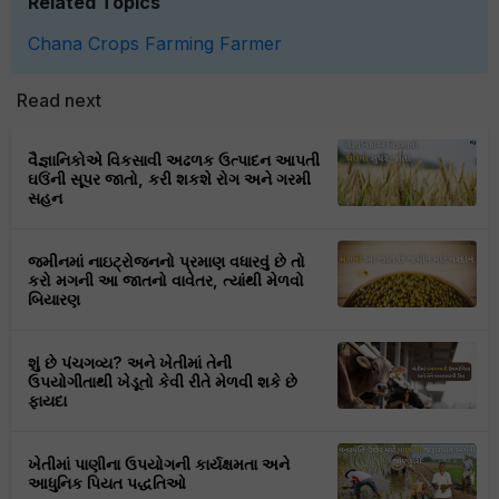
Related Topics
Chana
Crops
Farming
Farmer
Read next
વૈજ્ઞાનિકોએ વિકસાવી અઢળક ઉત્પાદન આપતી
ઘઉંની સૂપર જાતો, કરી શકશે રોગ અને ગરમી
સહન
જમીનમાં નાઇટ્રોજનનો પ્રમાણ વધારવું છે તો
કરો મગની આ જાતનો વાવેતર, ત્યાંથી મેળવો
બિયારણ
શું છે પંચગવ્ય? અને ખેતીમાં તેની
ઉપયોગીતાથી ખેડૂતો કેવી રીતે મેળવી શકે છે
ફાયદા
ખેતીમાં પાણીના ઉપયોગની કાર્યક્ષમતા અને
આધુનિક પિયત પદ્ધતિઓ