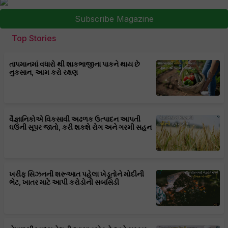
Subscribe Magazine
Top Stories
તાપમાનમાં વધારો થી શાકભાજીના પાકને થાય છે
નુકસાન, આમ કરો રક્ષણ
વૈજ્ઞાનિકોએ વિકસાવી અઢળક ઉત્પાદન આપતી
ઘઉંની સૂપર જાતો, કરી શકશે રોગ અને ગરમી સહન
ખરીફ સિઝનની શરૂઆત પહેલા ખેડૂતોને મોદીની
ભેટ, ખાતર માટે આપી કરોડોની સબસિડી