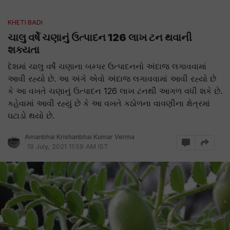
KHETI BADI
ચાલુ વર્ષે ચણાનું ઉત્પાદન 126 લાખ ટન થવાની
શક્યતા
દેશમાં ચાલુ વર્ષે ચણાના બમ્પર ઉત્પાદનનો અંદાજ લગાવવામાં
આવી રહ્યો છે. આ અંગે એવો અંદાજ લગાવવામાં આવી રહ્યો છે
કે આ વખતે ચણાનું ઉત્પાદન 126 લાખ ટનથી આગળ વધી શકે છે.
કહેવામાં આવી રહ્યું છે કે આ વખતે કઠોળના વાવણીના ક્ષેત્રમાં
ઘટાડો થયો છે.
Amanbhai Krishanbhai Kumar Verma
19 July, 2021 11:59 AM IST