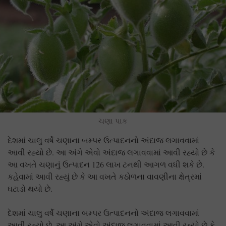
ચણા પાક
દેશમાં ચાલુ વર્ષે ચણાના બમ્પર ઉત્પાદનનો અંદાજ લગાવવામાં
આવી રહ્યો છે. આ અંગે એવો અંદાજ લગાવવામાં આવી રહ્યો છે કે
આ વખતે ચણાનું ઉત્પાદન 126 લાખ ટનથી આગળ વધી શકે છે.
કહેવામાં આવી રહ્યું છે કે આ વખતે કઠોળના વાવણીના ક્ષેત્રમાં
ઘટાડો થયો છે.
દેશમાં ચાલુ વર્ષે ચણાના બમ્પર ઉત્પાદનનો અંદાજ લગાવવામાં
આવી રહ્યો છે. આ અંગે એવો અંદાજ લગાવવામાં આવી રહ્યો છે કે