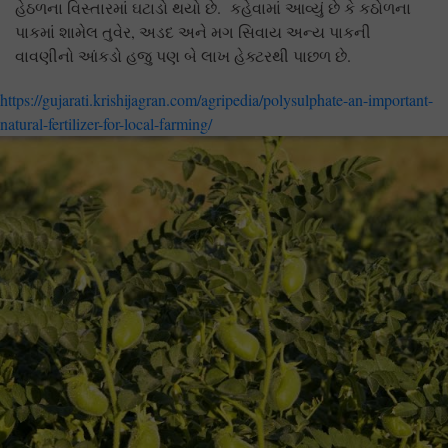
હેઠળના વિસ્તારમાં ઘટાડો થયો છે. કહેવામાં આવ્યું છે કે કઠોળના
પાકમાં શામેલ તુવેર, અડદ અને મગ સિવાય અન્ય પાકની
વાવણીનો આંકડો હજુ પણ બે લાખ હેક્ટરથી પાછળ છે.
https://gujarati.krishijagran.com/agripedia/polysulphate-an-important-
natural-fertilizer-for-local-farming/