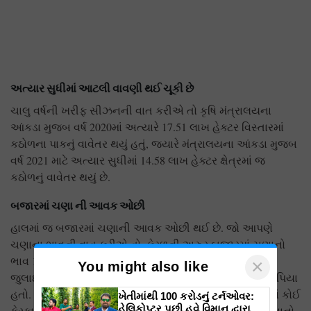
અત્યાર સુધીમાં આટલી વાવણી થઈ ચૂકી છે
ચાલુ વર્ષની ખરીફ સીઝનની વાત કરીએ તો કૃષિ મંત્રાલયના
આંકડા મુજબ વર્ષ 2020માં અત્યારે 17.51 ​​લાખ હેક્ટર વિસ્તારમાં
કઠોળના પાકનું વાવેતર થયું હતું, જ્યારે મંત્રાલયના આંકડા મુજબ
વર્ષ 2021 માટે અત્યાર સુધીમાં 14.58 લાખ હેક્ટર ક્ષેત્રમાં જ
કઠોળનું વાવેતર થયું છે.
બજારમાં ચણા ની આવક ઓછી
હાલમાં જ બજારમાં ચણાની આવક ઓછી થઈ છે. જો આપણે
ચણાના ભાવની વાત કરીએ તો, કેરળની અરુર બજારમાં ચણાનો
ભાવ 10 જુલાઈએ ક્વિન્ટલ દીઠ 7700 રૂપિયા હતો, જ્યારે 12
×
You might also like
જુલાઇએ તે જ બજારમાં ચણાનો ભાવ પ્રતિ ક્વિન્ટલ 7900 રૂપિયા
હતો. તો વળી યુપીના પ્રયાગરાજ માર્કેટમાં દેશી ચણાના ભાવમાં કોઈ
ખેતીમાંથી 100 કરોડનું ટર્નઓવર:
હેલિકોપ્ટર પછી હવે વિમાન દ્વારા કૃષિ
ફેરફાર કરવામાં આવ્યો નથી. 10 જુલાઈએ જ્યાં બજારમાં ચણાનો