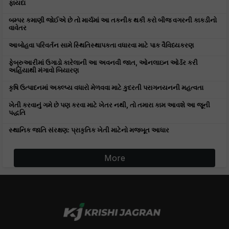
ફાયદા
બમ્પર કમાણી જોઈએ છે તો માર્ચમાં આ તકનીક થકી કરો બીજ વગરની કાકડીનો
વાવેતર
આબોહવા પરિવર્તન સામે સ્થિતિસ્થાપકતા વધારવા માટે પાક વૈવિધ્યકરણ
ફેબ્રુઆરીમાં ઉગાડો કારેલાની આ અવનવી જાત, ઓનલાઇન ઓર્ડર કરી
અહિંયાથી મંગાવો બિયારણ
કૃષિ ઉત્પાદનમાં અક્લ્પ્ય વધારો મેળવવા માટે કુદરતી પરાગનયનની મહત્વતા
ખેતી કરવાનું ગમે છે પણ કરવા માટે ખેતર નથી, તો તમારા કામ આવશે આ જૂની
પદ્ધતિ
સ્થાનિક જાતિ સંરક્ષણ: પ્રાકૃતિક ખેતી માટેનો મજબૂત આધાર
More