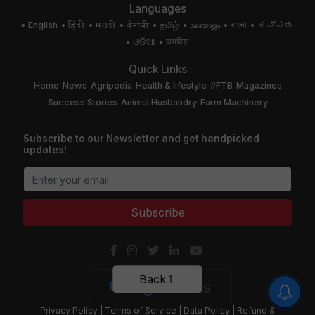
Languages
English
हिंदी
मराठी
ਪੰਜਾਬੀ
தமிழ்
മലയാളം
বাংলা
ಕನ್ನಡ
ଓଡିଆ
অসমীয়া
Quick Links
Home
News
Agripedia
Health & lifestyle
#FTB
Magazines
Success Stories
Animal Husbandry
Farm Machinery
Subscribe to our Newsletter and get handpicked
updates!
Subscribe
Back
Privacy Policy
|
Terms of Service
|
Data Policy
|
Refund &