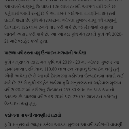
આ વખતે ચણાનું ઉત્પાદન 126 લાખ ટનથી આગળ વધી શકે છે.
કહેવામાં આવી રહ્યું છે કે આ વખતે કઠોળના વાવણીના ક્ષેત્રમાં
ઘટાડો થયો છે. કૃષિ મંત્રાલયના આંકડા મુજબ ચાલુ વર્ષે ચણાનું
ઉત્પાદન 126 લાખ ટનને પાર કરી શકે છે, જે મંડળોમાં ચણાના
ભાવને અસર કરી શકે છે. આ આંકડા કૃષિ મંત્રાલયે કૃષિ વર્ષ 2020-
21 માટે જાહેર કર્યા હતા.
પાછલા વર્ષ કરતા વધુ ઉત્પાદન મળવાની અપેક્ષા
કૃષિ મંત્રાલય દ્વારા ગત કૃષિ વર્ષ 2019 - 20 ના આંકડા મુજબ આ
સમયગાળા દરમિયાન 110.80 લાખ ટન ચણાનું ઉત્પાદન થયું હતું.
એવી અપેક્ષા છે કે આ વર્ષે દેશભરમાં કઠોળના ઉત્પાદનમાં વધારો થઈ
શકે છે. 25 મે સુધી જાહેર થયેલા કૃષિ મંત્રાલયના અહેવાલ મુજબ
વર્ષ 2020-21માં કઠોળનું ઉત્પાદન 255.80 લાખ ટન પાક થવાનો
અંદાજ છે. પાછલા વર્ષ 2019-20માં પણ 230.55 લાખ ટન કઠોળનું
ઉત્પાદન થયું હતું.
કઠોળના પાકની વાવણીમાં ઘટાડો
કૃષિ મંત્રાલયે જાહેર કરેલા આંકડા મુજબ આ વર્ષે કઠોળની વાવણી