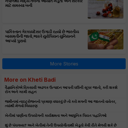
નેપાળથી ખાદ્ય તેલની આયાત ખેડૂતો અને સરકાર
માટે સમસ્યા બની
પાકિસ્તાન ગેરકાયદેસર ઉગાડી રહ્યો છે ભારતીય
બાસમતીની જાતો,ભારતે યુરોપિયન યુનિયનને
આપ્યો પુરાવો
More Stories
More on Kheti Badi
વૈજ્ઞાનિકોએ વિકસાવી અઢળક ઉત્પાદન આપતી ઘઉંની સૂપર જાતો, કરી શકશે
રોગ અને ગરમી સહન
જમીનમાં નાઇટ્રોજનનો પ્રમાણ વધારવું છે તો કરો મગની આ જાતનો વાવેતર,
ત્યાંથી મેળવો બિયારણ
ખેતીમાં પાણીના ઉપયોગની કાર્યક્ષમતા અને આધુનિક પિયત પદ્ધતિઓ
શું છે પંચગવ્ય? અને ખેતીમાં તેની ઉપયોગીતાથી ખેડૂતો કેવી રીતે મેળવી શકે છે