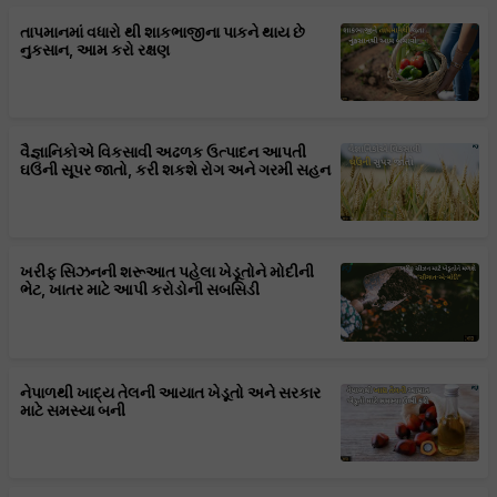
તાપમાનમાં વધારો થી શાકભાજીના પાકને થાય છે
નુકસાન, આમ કરો રક્ષણ
વૈજ્ઞાનિકોએ વિકસાવી અઢળક ઉત્પાદન આપતી
ઘઉંની સૂપર જાતો, કરી શકશે રોગ અને ગરમી સહન
ખરીફ સિઝનની શરૂઆત પહેલા ખેડૂતોને મોદીની
ભેટ, ખાતર માટે આપી કરોડોની સબસિડી
નેપાળથી ખાદ્ય તેલની આયાત ખેડૂતો અને સરકાર
માટે સમસ્યા બની