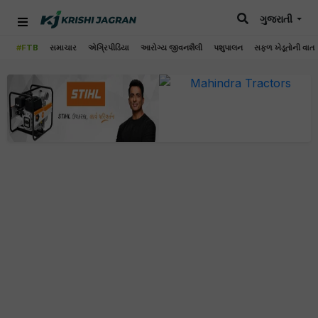
ગુજરાતી
#FTB
સમાચાર
એગ્રિપીડિયા
આરોગ્ય જીવનશૈલી
પશુપાલન
સફળ ખેડૂતોની વાત