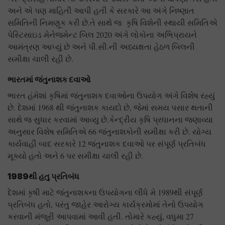
અને એ પણ માહિતી આપી હતી કે સરકારે આ અંગે નિષ્ણાત
સમિતિની નિમણૂક કરી છે.તે સાથે જ કૃષિ વિશેની સ્થાયી સમિતિએ
પેસ્ટિસાઇડ મેનેજમેન્ટ બિલ 2020 અંગે લોકોના અભિપ્રાયને
આમંત્રણ આપ્યું છે અને પી.સી.ની અધ્યક્ષતા હેઠળ બિલની
સમીક્ષા ચાલી રહી છે.
ભારતમાં જંતુનાશક દવાઓ
ભારત હંમેશાં કૃષિમાં જંતુનાશક દવાઓના ઉપયોગ અંગે વિશેષ રહ્યું
છે. દેશમાં 1968 થી જંતુનાશક કાયદો છે, જેમાં સમય પસાર થતાની
સાથે જ સુધાર કરવામાં આવ્યુ છે.કેન્દ્રીય કૃષિ પ્રધાનના જણાવ્યા
અનુસાર વિશેષ સમિતિએ 66 જંતુનાશકોની સમીક્ષા કરી છે. યોગ્ય
કાર્યવાહી બાદ સરકારે 12 જંતુનાશક દવાઓ પર સંપૂર્ણ પ્રતિબંધ
મૂક્યો હતો અને 6 પર સમીક્ષા ચાલી રહી છે.
1989થી હતુ પ્રતિબંધ
દેશમાં કૃષી માટે જંતુનાશકના ઉપયોગના લીધે મે 1989થી સંપૂર્ણ
પ્રતિબંધ હતો, પરંતુ જાહેર આરોગ્ય કાર્યક્રમોમાં તેનો ઉપયોગ
કરવાની મંજૂરી આપવામાં આવી હતી. તોમારે કહ્યું, વધુમા 27