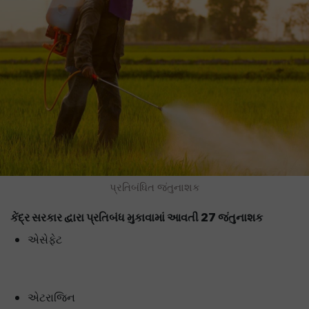
પ્રતિબંધિત જંતુનાશક
કેંદ્ર સરકાર દ્વારા પ્રતિબંધ મુકાવામાં આવતી 27 જંતુનાશક
એસેફેટ
એટરાજિન