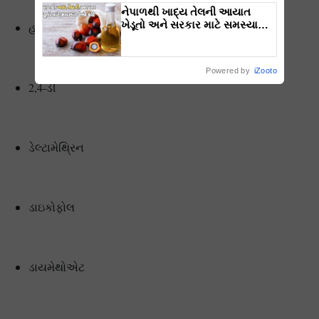
નેપાળથી ખાદ્ય તેલની આયાત
ખેડૂતો અને સરકાર માટે સમસ્યા
હરિતદ્રવ્ય
બની
Powered by
iZooto
2,4-ડી
ડેલ્ટામેથ્રિન
ડાઇકોફોલ
ડાયમેથોએટ