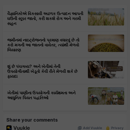
વૈજ્ઞાનિકોએ વિકસાવી અઢળક ઉત્પાદન આપતી
ઘઉંની સૂપર જાતો, કરી શકશે રોગ અને ગરમી
સહન
જમીનમાં નાઇટ્રોજનનો પ્રમાણ વધારવું છે તો
કરો મગની આ જાતનો વાવેતર, ત્યાંથી મેળવો
બિયારણ
શું છે પંચગવ્ય? અને ખેતીમાં તેની
ઉપયોગીતાથી ખેડૂતો કેવી રીતે મેળવી શકે છે
ફાયદા
ખેતીમાં પાણીના ઉપયોગની કાર્યક્ષમતા અને
આધુનિક પિયત પદ્ધતિઓ
Share your comments