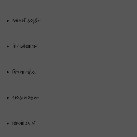
ઓક્સીફ્લૂર્ફેન
પેન્ડિમેથાલિન
ક્વિનાલ્ફોસ
સલ્ફોસલ્ફરન
થિઓડિકાર્બ