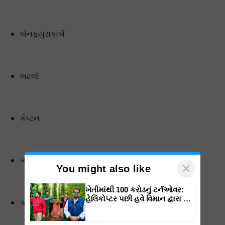
બેનફ્યુરાકાર્બ
બટલો
કેપ્ટન
કાર્બેન્ડાઝિમ
×
You might also like
ખેતીમાંથી 100 કરોડનું ટર્નઓવર:
હેલિકોપ્ટર પછી હવે વિમાન દ્વારા કૃષિ
કાર્બોફ્યુરાન
ક્રાંતિ લાવશે ડૉ. રાજારામ ત્રિપાઠી