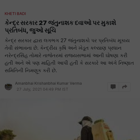
KHETI BADI
કેન્દ્ર સરકાર 27 જંતુનાશક દવાઓ પર મુકાશે
પ્રતિબંધ, જુઓ સૂચિ
કેન્દ્ર સરકાર દ્વારા લગભગ 27 જંતુનાશકો પર પ્રતિબંધ મૂકાય
તેવી સંભાવના છે. કેન્દ્રીય કૃષિ અને ખેડૂત કલ્યાણ પ્રધાન
નરેન્દ્રસિંહ તોમારે તાજેતરમાં રાજ્યસભામાં આની ઘોષણા કરી
હતી અને એ પણ માહિતી આપી હતી કે સરકારે આ અંગે નિષ્ણાત
સમિતિની નિમણૂક કરી છે.
Amanbhai Krishanbhai Kumar Verma
27 July, 2021 04:49 PM IST