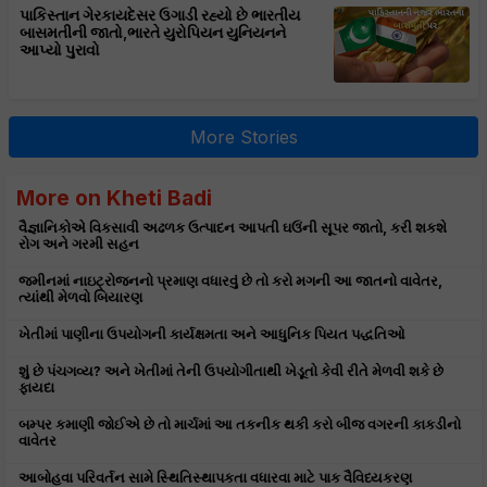
પાકિસ્તાન ગેરકાયદેસર ઉગાડી રહ્યો છે ભારતીય
બાસમતીની જાતો,ભારતે યુરોપિયન યુનિયનને
આપ્યો પુરાવો
More Stories
More on Kheti Badi
વૈજ્ઞાનિકોએ વિકસાવી અઢળક ઉત્પાદન આપતી ઘઉંની સૂપર જાતો, કરી શકશે
રોગ અને ગરમી સહન
જમીનમાં નાઇટ્રોજનનો પ્રમાણ વધારવું છે તો કરો મગની આ જાતનો વાવેતર,
ત્યાંથી મેળવો બિયારણ
ખેતીમાં પાણીના ઉપયોગની કાર્યક્ષમતા અને આધુનિક પિયત પદ્ધતિઓ
શું છે પંચગવ્ય? અને ખેતીમાં તેની ઉપયોગીતાથી ખેડૂતો કેવી રીતે મેળવી શકે છે
ફાયદા
બમ્પર કમાણી જોઈએ છે તો માર્ચમાં આ તકનીક થકી કરો બીજ વગરની કાકડીનો
વાવેતર
આબોહવા પરિવર્તન સામે સ્થિતિસ્થાપકતા વધારવા માટે પાક વૈવિધ્યકરણ