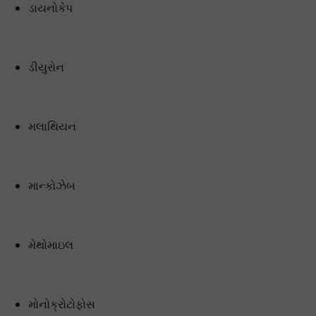
ડાયનોકેપ
ડીયુરોન
મલાથિયન
માન્કોઝેબ
મેથોમાઇલ
મોનોક્રોટોફોસ