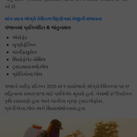
કરે છે.
માંગ વધતા એગ્રો કેમિકલ ઉદ્યોગમાં તેજીની સંભાવના
પંજાબમાં પ્રતિબંધિત 6 જંતુનાશક
એસેફેટ
બુપ્રોફેઝિન
કાર્બોફ્યુરોન
થિયોફેનેટ-મેથિલ
ટ્રાઇસાયક્લોઝોલ
પ્રોપિકોનાઝોલ
પંજાબે ખરીફ સીઝન 2020 માં 9 સંયોજનો એગ્રોકેમિકલ્સ પર છ
મહિનાના સમયગાળા માટે પ્રતિબંધ મૂક્યો હતો. તેમાંથી છ ઉપરોક્ત
કૃષિ રસાયણો હતા અને બાકીના ત્રણ ટ્રાઇઝોફોસ,
પ્રોપીકોનાઝોલ અને થિયામોથોક્સમ હતા.