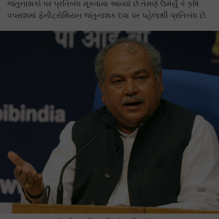
જંતુનાશકો પર પ્રતિબંધ મૂકવામા આવ્યો છે.તેમણે ઉમેર્યું કે કૃષિ
વપરાશમાં ફેનીટ્રોથિયન જંતુનાશક દવા પર પહેલાથી પ્રતિબંધ છે.