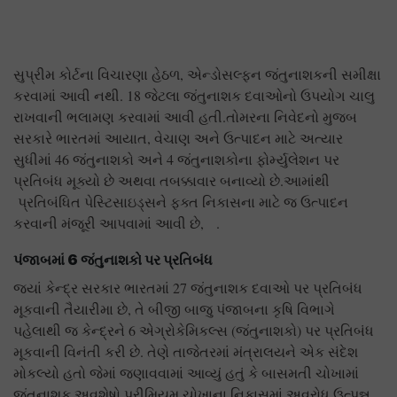
સુપ્રીમ કોર્ટના વિચારણા હેઠળ, એન્ડોસલ્ફન જંતુનાશકની સમીક્ષા
કરવામાં આવી નથી. 18 જેટલા જંતુનાશક દવાઓનો ઉપયોગ ચાલુ
રાખવાની ભલામણ કરવામાં આવી હતી.તોમરના નિવેદનો મુજબ
સરકારે ભારતમાં આયાત, વેચાણ અને ઉત્પાદન માટે અત્યાર
સુધીમાં 46 જંતુનાશકો અને 4 જંતુનાશકોના ફોર્મ્યુલેશન પર
પ્રતિબંધ મૂક્યો છે અથવા તબક્કાવાર બનાવ્યો છે.આમાંથી
પ્રતિબંધિત પેસ્ટિસાઇડ્સને ફક્ત નિકાસના માટે જ ઉત્પાદન
કરવાની મંજૂરી આપવામાં આવી છે, .
પંજાબમાં 6
જંતુનાશકો પર પ્રતિબંધ
જ્યાં કેન્દ્ર સરકાર ભારતમાં 27 જંતુનાશક દવાઓ પર પ્રતિબંધ
મૂકવાની તૈયારીમા છે, તે બીજી બાજુ પંજાબના કૃષિ વિભાગે
પહેલાથી જ કેન્દ્રને 6 એગ્રોકેમિકલ્સ (જંતુનાશકો) પર પ્રતિબંધ
મૂકવાની વિનંતી કરી છે. તેણે તાજેતરમાં મંત્રાલયને એક સંદેશ
મોકલ્યો હતો જેમાં જણાવવામાં આવ્યું હતું કે બાસમતી ચોખામાં
જંતુનાશક અવશેષો પ્રીમિયમ ચોખાના નિકાસમાં અવરોધ ઉત્પન્ન