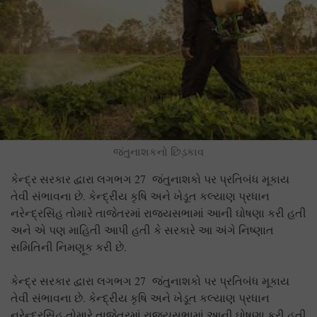
જંતુનાશકનો છિડ઼કાવ
કેન્દ્ર સરકાર દ્વારા લગભગ 27 જંતુનાશકો પર પ્રતિબંધ મૂકાય
તેવી સંભાવના છે. કેન્દ્રીય કૃષિ અને ખેડૂત કલ્યાણ પ્રધાન
નરેન્દ્રસિંહ તોમારે તાજેતરમાં રાજ્યસભામાં આની ઘોષણા કરી હતી
અને એ પણ માહિતી આપી હતી કે સરકારે આ અંગે નિષ્ણાત
સમિતિની નિમણૂક કરી છે.
કેન્દ્ર સરકાર દ્વારા લગભગ 27 જંતુનાશકો પર પ્રતિબંધ મૂકાય
તેવી સંભાવના છે. કેન્દ્રીય કૃષિ અને ખેડૂત કલ્યાણ પ્રધાન
નરેન્દ્રસિંહ તોમારે તાજેતરમાં રાજ્યસભામાં આની ઘોષણા કરી હતી