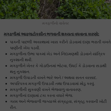
મગફળીનો વાવેતર
મગફળીમાં આફલાટોકસીન ભળવાની શકયતા વધવાના કારણો
:
પાકની પાછલી અવસ્થામાં ખાસ કરીને ડોડવામાં દાણા ભરાતી વખતે
પાણીની ખેંચ પડવી.
મગફળીના ઉભા પાકમાં ખેડ અને નિંદામણથી ડોડવાને યાંત્રિક
નુકશાની થવી.
મગફળીને ખેતર કે ગોડાઉનમાં ભોટવા, ઉધઈ કે ડોડવાના સડાથી
થતુ નુકશાન.
મગફળી ઉપાડતી વખતે ભારે અને / અથવા સતત વરસાદ.
અપરિપકવ મગફળી ઉપાડવી તથા ઉપાડવામાં મોડુ કરવું.
મગફળીની સુકવણી વખતે ભેજવાળુ વાતાવરણ.
મગફળીનાં દાણામાં ટકા કરતા વધારે ભેજ.
ગરમ અને ભેજવાળી જગ્યાએ સંગ્રહવા, સંગ્રહ કરવાની ખોટી
રીત.