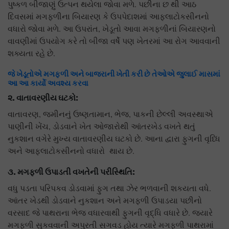
પુષ્કળ બીજાણું ઉત્પન થયેલા જોવા મળે. પછીના છ થી આઠ
દિવસમાં મગફળીના બિયારણ કે ઉપપેદાશમાં આફલાટોકસીનનો
વધારો જોવા મળે. આ ઉપરાંત, ખેડૂતો આવા મગફળીનાં બિયારણનો
વાવણીમાં ઉપયોગ કરે તો બીજા વર્ષે પણ ખેતરમાં આ રોગ આવવાની
શક્યતા રહે છે.
જે ખેડૂતોએ મગફળી અને બાજરાની ખેતી કરી છે તેઓએ જુલાઈ માસમાં
આ આ કાર્યો અવશ્ય કરવા
૨. વાતાવરણીય ઘટકો
:
વાતાવરણ, જમીનનું ઉષ્ણતામાન, ભેજ, પાકની છેલ્લી અવસ્થાએ
પાણીની ખેંચ, ડોડવાને ખેત ઓજારોથી આંતરખેડ વખતે થતું
નુકશાન વગેરે મુખ્ય વાતાવરણીય ઘટકો છે. આના દ્વારા ફુગની વૃધ્ધિ
અને આફલાટોકસીનનો વધારો થાય છે.
૩. મગફળી ઉપાડતી વખતેની પરીસ્થિતિ:
વધુ પડતા પરિપકવ ડોડવામાં ફુગ તથા ઝેર ભળવાની શકયતા વધે.
આંતર ખેડથી ડોડવાને નુકશાન અને મગફળી ઉપાડયા પછીનો
વરસાદ જે પાથરાના ભેજ વધારવાથી ફુગની વૃદ્ધિ વધારે છે. જયારે
મગફળી સુકવવાની અપુરતી સગવડ હોય ત્યારે મગફળી પાથરામાં