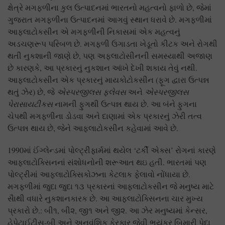
ક્ષેત્રે મગફળીના કુલ ઉત્પાદનમાં ભારતનો મહત્વનો ફાળો છે, જેમાં
ગુજરાત મગફળીના ઉત્પાદનમાં આગવું સ્થાન ધરાવે છે. મગફળીમાં
આફલાટોકસીન એ મગફળીની નિકાસમાં એક મહત્વનું
અડચણરૂપ પરિબળ છે. મગફળી ઉગાડતા ખેડૂતો કીટક અને રોગથી
થતી નુકશાની જાણે છે, પણ અફલાટોસીનની સમસ્યાથી અજાણ
છે કારણકે, આ પ્રકારનું નુકશાન આંખે દેખી શકાય તેવું નથી.
આફલાટોકસીન એક પ્રકારનું માયકોટોકસીન (ફૂગ દ્વારા ઉત્પન્ન
થતું ઝેર) છે, જે
એસ્પરજીલસ ફલેવસ
અને
એસ્પરજીલસ
પેરાસાયટીકસ
નામની ફુગથી ઉત્પન્ન થાય છે. આ બંને ફુગના
ચેપથી મગફળીના ડોડવા અને દાણામાં એક પ્રકારનું ઝેરી તત્વ
ઉત્પન્ન થાય છે, જેને આફલાટોકસીન કહેવામાં આવે છે.
1990માં ઈંગ્લેન્ડમાં પોલ્ટ્રીફાર્મમાં થયેલ ‘ટર્કી એક્સ’ રોગનાં કારણે
આફ્લાટોક્સિનનાં સંશોધનોની શરૂઆત થઇ હતી. ભારતમાં પણ
પોલ્ટ્રીમાં આફ્લાટોક્સિકોઝના કેટલાક ફેલાવો નોંધાયા છે.
મગફળીમાં જુદા જુદા ૧૩ પ્રકારનાં આફલાટોકસીન જે મનુષ્ય માટે
સૈાથી વધારે નુકશાનકારક છે. આ આફલાટોક્સિનના ચાર મુખ્ય
પ્રકારો છે.: બી૧, બી૨, જી૧ અને જી૨. આ ઝેર મનુષ્યમાં કેન્સર,
હેપેટાઈટીસ-બી અને અનુવંશિક ફેરફાર જેવી ભયંકર બિમારી પેદા