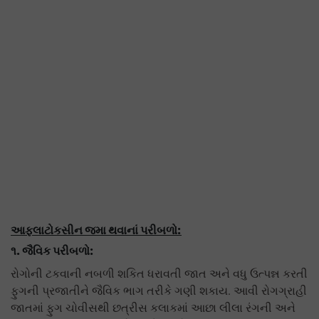
આફલાટોકસીન જમા થવાનાં પરીબળો
:
૧. જૈવિક પરીબળો
:
રોગોની ટકવાની નબળી શકિત ધરાવતી જાત અને વધુ ઉત્પન્ન કરતી
ફુગની પ્રજાતીને જૈવિક ભાગ તરીકે ગણી શકાય. આવી રોગગ્રાહી
જાતમાં ફુગ ચોવીસથી છત્રીસ કલાકમાં આછા લીલા રંગની અને