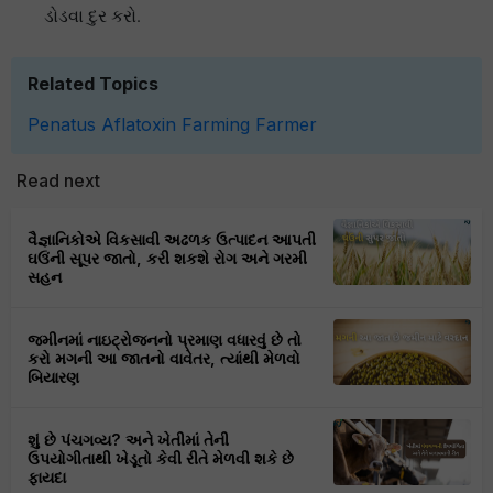
ડોડવા દુર કરો.
Related Topics
Penatus
Aflatoxin
Farming
Farmer
Read next
વૈજ્ઞાનિકોએ વિકસાવી અઢળક ઉત્પાદન આપતી
ઘઉંની સૂપર જાતો, કરી શકશે રોગ અને ગરમી
સહન
જમીનમાં નાઇટ્રોજનનો પ્રમાણ વધારવું છે તો
કરો મગની આ જાતનો વાવેતર, ત્યાંથી મેળવો
બિયારણ
શું છે પંચગવ્ય? અને ખેતીમાં તેની
ઉપયોગીતાથી ખેડૂતો કેવી રીતે મેળવી શકે છે
ફાયદા