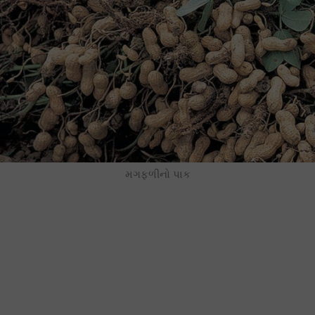
મગફળીનો પાક