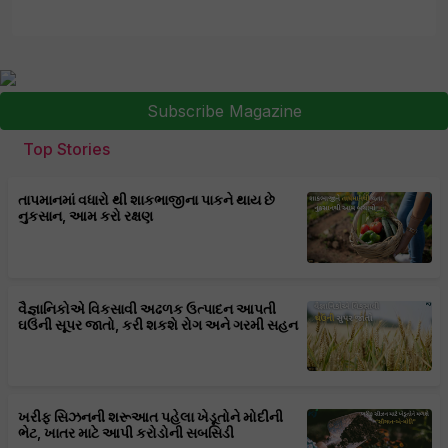
Subscribe Magazine
Top Stories
તાપમાનમાં વધારો થી શાકભાજીના પાકને થાય છે
નુકસાન, આમ કરો રક્ષણ
વૈજ્ઞાનિકોએ વિકસાવી અઢળક ઉત્પાદન આપતી
ઘઉંની સૂપર જાતો, કરી શકશે રોગ અને ગરમી સહન
ખરીફ સિઝનની શરૂઆત પહેલા ખેડૂતોને મોદીની
ભેટ, ખાતર માટે આપી કરોડોની સબસિડી