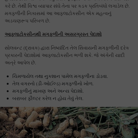
કરે છે. તેથી વિશ્વ વ્યાપાર સંઘે તેના પર કડક પ્રતિબંધો લગાડેલ છે.
મગફળીની નિકાસમાં આ આફલાટોકસીન એક મહત્વનું
અડચણરૂપ પરિબળ છે.
આફલાટોકસીનથી મગફળીની અસરગ્રસ્ત પેદાશો
સોલવન્ટ (દ્રાવક) દ્વારા નિષ્યંદિત તેલ સિવાયની મગફળીની દરેક
પ્રકારની પેદાશોમાં આફલાટોકસીન ભળી શકે. જે અંગેની યાદી
અત્રે આપેલ છે.
ચિમળાયેલ તથા નુકશાન પામેલ મગફળીના ડોડવા.
તેલ વગરનો (ડી-ઓઈલ્ડ) મગફળીનો ખોળ.
મગફળીનું માખણ અને અન્ય પેદાશો.
બરાબર ફીલ્ટર કરેલ ન હોય તેવું તેલ.