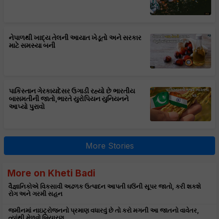
નેપાળથી ખાદ્ય તેલની આયાત ખેડૂતો અને સરકાર
માટે સમસ્યા બની
પાકિસ્તાન ગેરકાયદેસર ઉગાડી રહ્યો છે ભારતીય
બાસમતીની જાતો,ભારતે યુરોપિયન યુનિયનને
આપ્યો પુરાવો
More Stories
More on Kheti Badi
વૈજ્ઞાનિકોએ વિકસાવી અઢળક ઉત્પાદન આપતી ઘઉંની સૂપર જાતો, કરી શકશે
રોગ અને ગરમી સહન
જમીનમાં નાઇટ્રોજનનો પ્રમાણ વધારવું છે તો કરો મગની આ જાતનો વાવેતર,
ત્યાંથી મેળવો બિયારણ