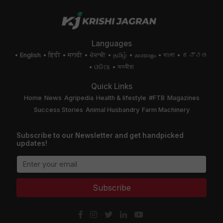
Languages
English
हिंदी
मराठी
ਪੰਜਾਬੀ
தமிழ்
മലയാളം
বাংলা
ಕನ್ನಡ
ଓଡିଆ
অসমীয়া
Quick Links
Home
News
Agripedia
Health & lifestyle
#FTB
Magazines
Success Stories
Animal Husbandry
Farm Machinery
Subscribe to our Newsletter and get handpicked
updates!
Subscribe