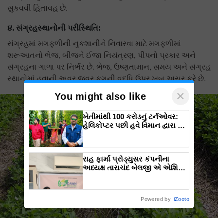
સુકવવી હિતાવહ છે.
૪. સંગ્રહસ્થાનોની પરીસ્થિતિ:
સંગ્રહમાં મગફળીની નુકશાનીને નિવારવા માટે મગફળીમાં
શરૂઆતનો ભેજ, બીજને ઈજા નિયંત્રણ, પીપનો પ્રકાર અને
સંગ્રહના ગાળા પર નિર્ભર છે. ભેજ, ઉષ્ણતામાન, સમય અને સંગ્રહ
સ્થાનોમાં હવાની અવર જવર ફુગની વુદ્ધિ ઉપર ખુબ અસર કરે છે.
×
You might also like
ખેતીમાંથી 100 કરોડનું ટર્નઓવર:
હેલિકોપ્ટર પછી હવે વિમાન દ્વારા કૃષિ
ક્રાંતિ લાવશે ડૉ. રાજારામ ત્રિપાઠી
રાહ ફાર્મા પ્રોડ્યુસર કંપનીના
અધ્યક્ષ તારાચંદ બેલજી એ એશિયા
ડોન-બાયો કેરના બારડોલી, સુરત,
ગુજરાત ઉત્પાદન ક્ષેત્રની મુલાકાત
લીધી.
Powered by
iZooto