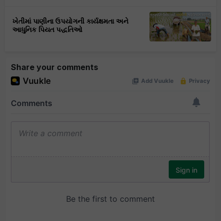
ખેતીમાં પાણીના ઉપયોગની કાર્યક્ષમતા અને
આધુનિક પિયત પદ્ધતિઓ
Share your comments