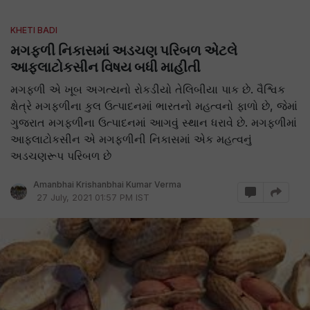
KHETI BADI
મગફળી નિકાસમાં અડચણ પરિબળ એટલે
આફલાટોકસીન વિષય બધી માહીતી
મગફળી એ ખૂબ અગત્યનો રોકડીયો તેલિબીયા પાક છે. વૈશ્વિક
ક્ષેત્રે મગફળીના કુલ ઉત્પાદનમાં ભારતનો મહત્વનો ફાળો છે, જેમાં
ગુજરાત મગફળીના ઉત્પાદનમાં આગવું સ્થાન ધરાવે છે. મગફળીમાં
આફલાટોકસીન એ મગફળીની નિકાસમાં એક મહત્વનું
અડચણરૂપ પરિબળ છે
Amanbhai Krishanbhai Kumar Verma
27 July, 2021 01:57 PM IST