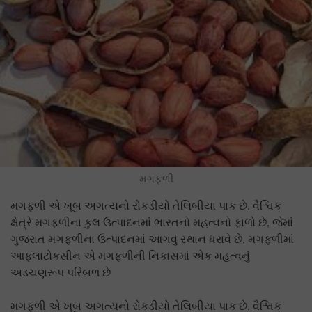
મગફળી
મગફળી એ ખૂબ અગત્યનો રોકડીયો તેલિબીયા પાક છે. વૈશ્વિક
ક્ષેત્રે મગફળીના કુલ ઉત્પાદનમાં ભારતનો મહત્વનો ફાળો છે, જેમાં
ગુજરાત મગફળીના ઉત્પાદનમાં આગવું સ્થાન ધરાવે છે. મગફળીમાં
આફલાટોકસીન એ મગફળીની નિકાસમાં એક મહત્વનું
અડચણરૂપ પરિબળ છે
મગફળી એ ખૂબ અગત્યનો રોકડીયો તેલિબીયા પાક છે. વૈશ્વિક