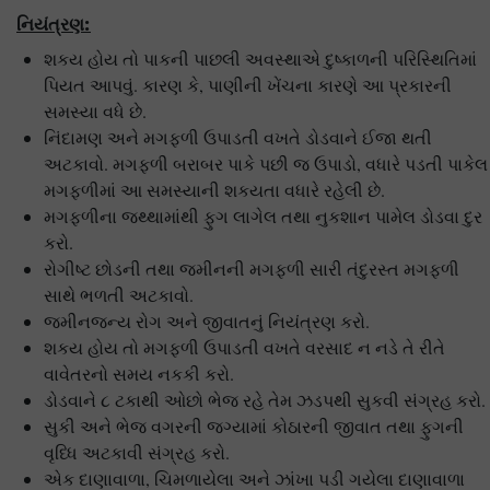
નિયંત્રણ:
શકય હોય તો પાકની પાછલી અવસ્થાએ દુષ્કાળની પરિસ્થિતિમાં
પિયત આપવું. કારણ કે, પાણીની ખેંચના કારણે આ પ્રકારની
સમસ્યા વધે છે.
નિંદામણ અને મગફળી ઉપાડતી વખતે ડોડવાને ઈજા થતી
અટકાવો. મગફળી બરાબર પાકે પછી જ ઉપાડો, વધારે પડતી પાકેલ
મગફળીમાં આ સમસ્યાની શકયતા વધારે રહેલી છે.
મગફળીના જથ્થામાંથી ફુગ લાગેલ તથા નુકશાન પામેલ ડોડવા દુર
કરો.
રોગીષ્ટ છોડની તથા જમીનની મગફળી સારી તંદુરસ્ત મગફળી
સાથે ભળતી અટકાવો.
જમીનજન્ય રોગ અને જીવાતનું નિયંત્રણ કરો.
શકય હોય તો મગફળી ઉપાડતી વખતે વરસાદ ન નડે તે રીતે
વાવેતરનો સમય નકકી કરો.
ડોડવાને ૮ ટકાથી ઓછો ભેજ રહે તેમ ઝડપથી સુકવી સંગ્રહ કરો.
સુકી અને ભેજ વગરની જગ્યામાં કોઠારની જીવાત તથા ફુગની
વૃધ્ધિ અટકાવી સંગ્રહ કરો.
એક દાણાવાળા, ચિમળાયેલા અને ઝાંખા પડી ગયેલા દાણાવાળા