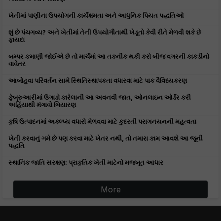
ખેતીમાં પાણીના ઉપયોગની કાર્યક્ષમતા અને આધુનિક પિયત પદ્ધતિઓ
શું છે પંચગવ્ય? અને ખેતીમાં તેની ઉપયોગીતાથી ખેડૂતો કેવી રીતે મેળવી શકે છે
ફાયદા
બમ્પર કમાણી જોઈએ છે તો માર્ચમાં આ તકનીક થકી કરો બીજ વગરની કાકડીનો
વાવેતર
આબોહવા પરિવર્તન સામે સ્થિતિસ્થાપકતા વધારવા માટે પાક વૈવિધ્યકરણ
ફેબ્રુઆરીમાં ઉગાડો કારેલાની આ અવનવી જાત, ઓનલાઇન ઓર્ડર કરી
અહિંયાથી મંગાવો બિયારણ
કૃષિ ઉત્પાદનમાં અક્લ્પ્ય વધારો મેળવવા માટે કુદરતી પરાગનયનની મહત્વતા
ખેતી કરવાનું ગમે છે પણ કરવા માટે ખેતર નથી, તો તમારા કામ આવશે આ જૂની
પદ્ધતિ
સ્થાનિક જાતિ સંરક્ષણ: પ્રાકૃતિક ખેતી માટેનો મજબૂત આધાર
More