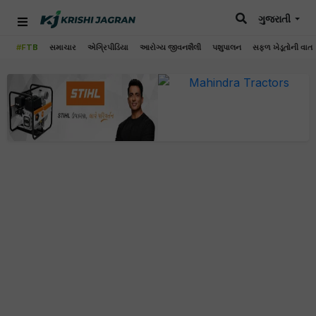
ગુજરાતી
#FTB
સમાચાર
એગ્રિપીડિયા
આરોગ્ય જીવનશૈલી
પશુપાલન
સફળ ખેડૂતોની વાત