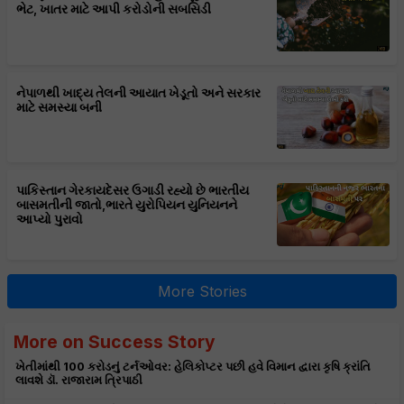
ભેટ, ખાતર માટે આપી કરોડોની સબસિડી
નેપાળથી ખાદ્ય તેલની આયાત ખેડૂતો અને સરકાર
માટે સમસ્યા બની
પાકિસ્તાન ગેરકાયદેસર ઉગાડી રહ્યો છે ભારતીય
બાસમતીની જાતો,ભારતે યુરોપિયન યુનિયનને
આપ્યો પુરાવો
More Stories
More on Success Story
ખેતીમાંથી 100 કરોડનું ટર્નઓવર: હેલિકોપ્ટર પછી હવે વિમાન દ્વારા કૃષિ ક્રાંતિ
લાવશે ડૉ. રાજારામ ત્રિપાઠી