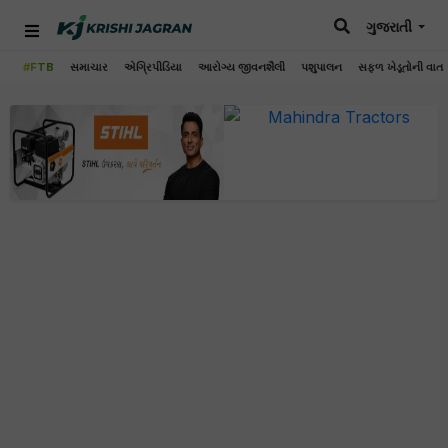
ગુજરાતી
#FTB
સમાચાર
એગ્રિપીડિયા
આરોગ્ય જીવનશૈલી
પશુપાલન
સફળ ખેડૂતોની વાત