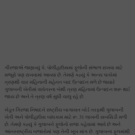
ગીરજાએ જણાવ્યું કે, પોલીહાઉસમાં ફૂલોની સંભાળ રાખવા માટે
મજૂરો પણ રાખવામાં આવ્યા છે. તેમણે કહ્યું કે અન્ય પાકોમાં
ત્રણથી ચાર મહિનાની મહેનત બાદ ઉત્પાદન મળે છે જ્યારે
ગુલાબની ખેતીમાં વાવેતરના બેથી ત્રણ મહિનામાં ઉત્પાદન શરૂ થઈ
જાય છે અને તે ત્રણ વર્ષ સુધી ચાલુ રહે છે.
ખેડૂત ગિરજા નિષાદને રાષ્ટ્રીય બાગાયત બોર્ડ તરફથી ગુલાબની
ખેતી અને પોલીહાઉસ બાંધકામ માટે રૂ. 31 લાખની સબસિડી મળી
છે. તેમણે કહ્યું કે ગુલાબને ફૂલોનો રાજા કહેવામાં આવે છે અને
આંતરરાષ્ટ્રીય બજારોમાં પણ તેની ખૂબ માંગ છે. ગુલાબના ફૂલમાંથી