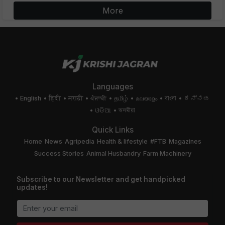
More
Languages
English
हिंदी
मराठी
ਪੰਜਾਬੀ
தமிழ்
മലയാളം
বাংলা
ಕನ್ನಡ
ଓଡିଆ
অসমীয়া
Quick Links
Home
News
Agripedia
Health & lifestyle
#FTB
Magazines
Success Stories
Animal Husbandry
Farm Machinery
Subscribe to our Newsletter and get handpicked
updates!