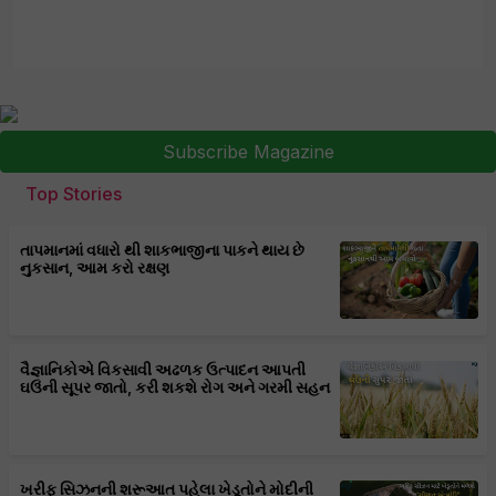
Subscribe Magazine
Top Stories
તાપમાનમાં વધારો થી શાકભાજીના પાકને થાય છે
નુકસાન, આમ કરો રક્ષણ
વૈજ્ઞાનિકોએ વિકસાવી અઢળક ઉત્પાદન આપતી
ઘઉંની સૂપર જાતો, કરી શકશે રોગ અને ગરમી સહન
ખરીફ સિઝનની શરૂઆત પહેલા ખેડૂતોને મોદીની