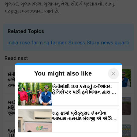
ગુલકંદ, ગુલાબજળ, ગુલાબનું તેલ, સૌંદર્ય પ્રસાધનો, સાબુ,
પરફ્યુમ બનાવવામાં આવે છે.
Related Topics
india
rose
farming
farmer
Sucess Story
news
gujarti
Read next
×
You might also like
ખેતીમાંથી 100 કરોડનું ટર્નઓવર: હેલિકોપ્ટર
પછી હવે વિમાન દ્વારા કૃષિ ક્રાંતિ લાવશે ડૉ.
રાજારામ ત્રિપાઠી
ખેતીમાંથી 100 કરોડનું ટર્નઓવર:
હેલિકોપ્ટર પછી હવે વિમાન દ્વારા કૃષિ
ક્રાંતિ લાવશે ડૉ. રાજારામ ત્રિપાઠી
ખર્ચા ઘટાડવાથી માંડીને અઢળક ઉત્પાદન સુધી
મહિન્દ્રા નોવો 605 બદલી નાખ્યો અંકિતનો
જીવન
રાહ ફાર્મા પ્રોડ્યુસર કંપનીના
અધ્યક્ષ તારાચંદ બેલજી એ એશિયા
ડોન-બાયો કેરના બારડોલી, સુરત,
ગુજરાત ઉત્પાદન ક્ષેત્રની મુલાકાત
પ્રહલાદ પ્રજાપતિએ સ્પર્શી મહિન્દ્રા 275 DI
લીધી.
TU PP સાથે સફળતાની નવીનતમ ઊંચાઈયો