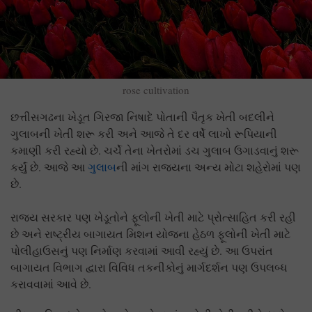
rose cultivation
છત્તીસગઢના ખેડૂત ગિરજા નિષાદે પોતાની પૈતૃક ખેતી બદલીને
ગુલાબની ખેતી શરૂ કરી અને આજે તે દર વર્ષે લાખો રૂપિયાની
કમાણી કરી રહ્યો છે. ચર્ચે તેના ખેતરોમાં ડચ ગુલાબ ઉગાડવાનું શરૂ
કર્યું છે. આજે આ
ગુલાબ
ની માંગ રાજ્યના અન્ય મોટા શહેરોમાં પણ
છે.
રાજ્ય સરકાર પણ ખેડૂતોને ફૂલોની ખેતી માટે પ્રોત્સાહિત કરી રહી
છે અને રાષ્ટ્રીય બાગાયત મિશન યોજના હેઠળ ફૂલોની ખેતી માટે
પોલીહાઉસનું પણ નિર્માણ કરવામાં આવી રહ્યું છે. આ ઉપરાંત
બાગાયત વિભાગ દ્વારા વિવિધ તકનીકોનું માર્ગદર્શન પણ ઉપલબ્ધ
કરાવવામાં આવે છે.