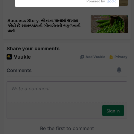
Powered by
iZooto
Success Story: સોનાના પાનામાં લખાય
એવી છે સાબરકાંઠાની ગીતાબેનની સફળતાની
વાર્તા
Share your comments