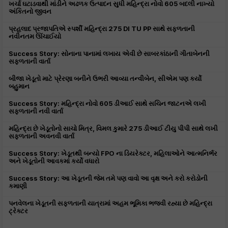
ખર્ચા ઘટાડવાથી માંડીને અઢળક ઉત્પાદન સુધી મહિન્દ્રા નોવો 605 બદલી નાખ્યો
અંકિતનો જીવન
પ્રહલાદ પ્રજાપતિએ સ્પર્શી મહિન્દ્રા 275 DI TU PP સાથે સફળતાની
નવીનતમ ઊંચાઈયો
Success Story: સોનાના પાનામાં લખાય એવી છે સાબરકાંઠાની ગીતાબેનની
સફળતાની વાર્તા
બીજા ખેડૂતો માટે પ્રેરણા બનીને ઉભરી આવ્યા તન્વીબેન, સીએમ પણ કર્યો
બહુમાન
Success Story: મહિન્દ્રા નોવો 605 ડીઆઈ સાથે સચિન જાટનએ લખી
સફળતાની નવી વાર્તા
મહિન્દ્રા છે ખેડૂતોનો સાચો મિત્ર, વિમલ કુમારે 275 ડીઆઈ ટીયુ પીપી સાથે લખી
સફળતાની અવનવી વાર્તા
Success Story: ખેડૂતથી બન્યો FPO ના ડિયરેક્ટર, મહિલાઓને આત્મનિર્ભર
અને ખેડૂતોની આવકમાં કર્યો વધારો
Success Story: આ ખેડૂતની જેમ તમે પણ વાવો આ વૃક્ષ અને કરો કરોડોની
કમાણી
પનવેલના ખેડૂતની સફળતાની યાત્રામાં અહમ ભૂમિકા ભજવી રહ્યા છે મહિન્દ્રા
ટ્રેક્ટર