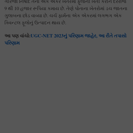
ગીરજા નિષાદ તેના એક એકર ખેતરમાં ફૂલોની ખેતી કરીને દરરોજ
9 થી 10 હજાર રૂપિયા કમાય છે. તેણે પોતાના ખેતરોમાં ડચ જાતના
ગુલાબના છોડ વાવ્યા છે. ચર્ચ ફાર્મના એક એકરમાં લગભગ એક
ક્વિન્ટલ ફૂલોનું ઉત્પાદન થાય છે.
આ પણ વાંચો:
UGC-NET 2023નું પરિણામ જાહેર, આ રીતે તપાસો
પરિણામ