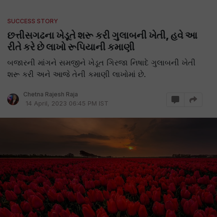
SUCCESS STORY
છત્તીસગઢના ખેડૂતે શરૂ કરી ગુલાબની ખેતી, હવે આ
રીતે કરે છે લાખો રૂપિયાની કમાણી
બજારની માંગને સમજીને ખેડૂત ગિરજા નિષાદે ગુલાબની ખેતી
શરૂ કરી અને આજે તેની કમાણી લાખોમાં છે.
Chetna Rajesh Raja
14 April, 2023 06:45 PM IST