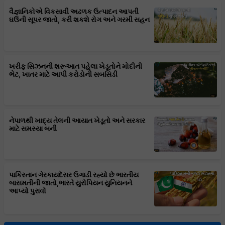
વૈજ્ઞાનિકોએ વિકસાવી અઢળક ઉત્પાદન આપતી
ઘઉંની સૂપર જાતો, કરી શકશે રોગ અને ગરમી સહન
ખરીફ સિઝનની શરૂઆત પહેલા ખેડૂતોને મોદીની
ભેટ, ખાતર માટે આપી કરોડોની સબસિડી
નેપાળથી ખાદ્ય તેલની આયાત ખેડૂતો અને સરકાર
માટે સમસ્યા બની
પાકિસ્તાન ગેરકાયદેસર ઉગાડી રહ્યો છે ભારતીય
બાસમતીની જાતો,ભારતે યુરોપિયન યુનિયનને
આપ્યો પુરાવો