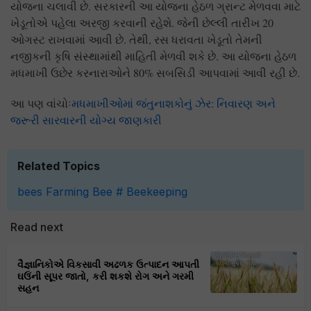
યોજના ચલાવી છે. સરકારની આ યોજના હેઠળ ગ્રાન્ટ મેળવવા માટે
ખેડૂતોએ પહેલા અરજી કરવાની રહેશે. જેની છેલ્લી તારીખ 20
ઓગસ્ટ રાખવામાં આવી છે. તેથી, રસ ધરાવતા ખેડૂતો તેમની
નજીકની કૃષિ સંસ્થામાંથી માહિતી મેળવી શકે છે. આ યોજના હેઠળ
મધમાખી ઉછેર કરનારાઓને 80% સબસિડી આપવામાં આવી રહી છે.
આ પણ વાંચોઃ
મધમાખીઓમાં જંતુનાશકોનું ઝેર: નિવારણ અને
જરૂરી સારવારની યોગ્ય જાણકારી
Related Topics
bees
Farming
Bee
# Beekeeping
Read next
વૈજ્ઞાનિકોએ વિકસાવી અઢળક ઉત્પાદન આપતી
ઘઉંની સૂપર જાતો, કરી શકશે રોગ અને ગરમી
સહન