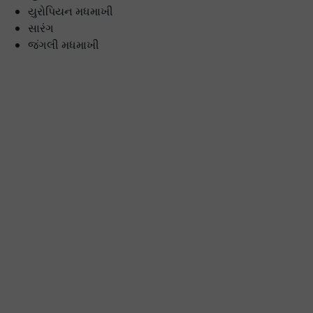
યુરોપિયન મધમાખી
સારંગ
જંગલી મધમાખી