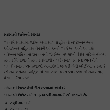
મધમાખી
ઉછેરનો
સમય
જો તમે મધમાખી ઉછેર કરવા માંગતા હોવ તો સપ્ટેમ્બર અને
ઓક્ટોબર મહિનામાં તૈયારીઓ કરવી જોઈએ. અને આ ધંધો
નવેમ્બર મહિનામાં શરૂ કરવો જોઈએ. મધમાખી ઉછેર માટેનો યોગ્ય
સમય શિયાળાનો સમય હોવાથી તમારે તમામ સાધનો અને તેને
લગતી તમામ વ્યવસ્થાઓ અગાઉથી જ કરી લેવી જોઈએ. કારણ કે
જો તમે નવેમ્બર મહિનામાં સાધનોની વ્યવસ્થા કરશો તો તમારે વધુ
પૈસા ખર્ચવા પડશે.
મધમાખી ઉછેર કેવી રીતે કરવામાં આવે છે
મધમાખી ઉછેર માટે 3 પ્રકારની મધમાખીઓ જરૂરી છે-
રાણી મધમાખી
નર મધમાખી