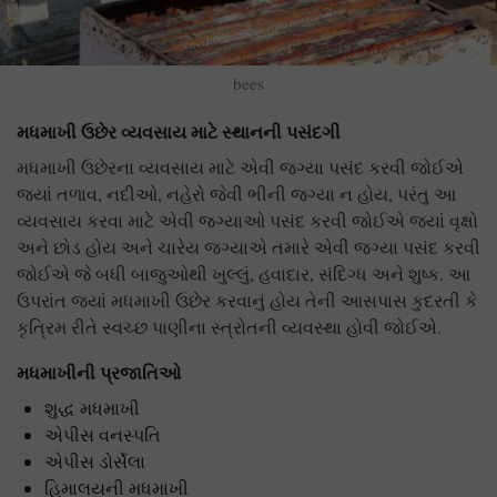
bees
મધમાખી
ઉછેર
વ્યવસાય
માટે
સ્થાનની
પસંદગી
મધમાખી ઉછેરના વ્યવસાય માટે એવી જગ્યા પસંદ કરવી જોઈએ
જ્યાં તળાવ, નદીઓ, નહેરો જેવી ભીની જગ્યા ન હોય, પરંતુ આ
વ્યવસાય કરવા માટે એવી જગ્યાઓ પસંદ કરવી જોઈએ જ્યાં વૃક્ષો
અને છોડ હોય અને ચારેય જગ્યાએ તમારે એવી જગ્યા પસંદ કરવી
જોઈએ જે બધી બાજુઓથી ખુલ્લું, હવાદાર, સંદિગ્ધ અને શુષ્ક. આ
ઉપરાંત જ્યાં મધમાખી ઉછેર કરવાનું હોય તેની આસપાસ કુદરતી કે
કૃત્રિમ રીતે સ્વચ્છ પાણીના સ્ત્રોતની વ્યવસ્થા હોવી જોઈએ.
મધમાખીની
પ્રજાતિઓ
શુદ્ધ મધમાખી
એપીસ વનસ્પતિ
એપીસ ડોર્સેલા
હિમાલયની મધમાખી