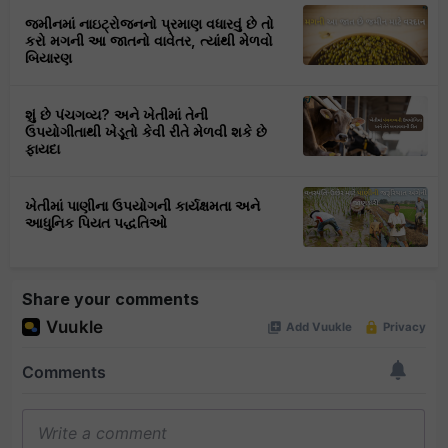
જમીનમાં નાઇટ્રોજનનો પ્રમાણ વધારવું છે તો
કરો મગની આ જાતનો વાવેતર, ત્યાંથી મેળવો
બિયારણ
શું છે પંચગવ્ય? અને ખેતીમાં તેની
ઉપયોગીતાથી ખેડૂતો કેવી રીતે મેળવી શકે છે
ફાયદા
ખેતીમાં પાણીના ઉપયોગની કાર્યક્ષમતા અને
આધુનિક પિયત પદ્ધતિઓ
Share your comments