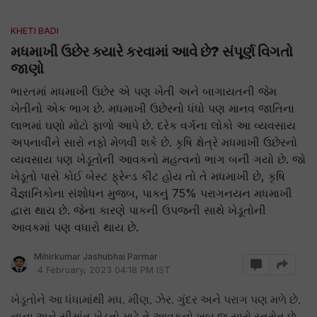
KHETI BADI
મધમાખી ઉછેર ક્યારે કરવામાં આવે છે? સંપૂર્ણ વિગતો
જાણો
ભારતમાં મધમાખી ઉછેર એ પણ ખેતી અને બાગાયતની જેમ
ખેતીનો એક ભાગ છે. મધમાખી ઉછેરનો ધંધો પણ માનવ જાતિના
લાભમાં ઘણો મોટો ફાળો આપે છે. દરેક વર્ગના લોકો આ વ્યવસાય
અપનાવીને સારો નફો મેળવી શકે છે. કૃષિ ક્ષેત્રે મધમાખી ઉછેરનો
વ્યવસાય પણ ખેડૂતોની આવકનો મહત્વનો ભાગ બની ગયો છે. જો
ખેડૂતો પાસે કોઈ બેસ્ટ ફ્રેન્ડ કીટ હોય તો તે મધમાખી છે, કૃષિ
વૈજ્ઞાનિકોના સંશોધન મુજબ, પાકનું 75% પરાગનયન મધમાખી
દ્વારા થાય છે. જેના કારણે પાકની ઉપજની સાથે ખેડૂતોની
આવકમાં પણ વધારો થાય છે.
Mihirkumar Jashubhai Parmar
4 February, 2023 04:18 PM IST
ખેડૂતોને આ ધંધામાંથી મધ, મીણ, ઝેર, ગુંદર અને પરાગ પણ મળે છે,
નાના અને સીમાંત ખેડૂતો માટે તે આવકનો ખૂબ જ સારો સ્ત્રોત છે,