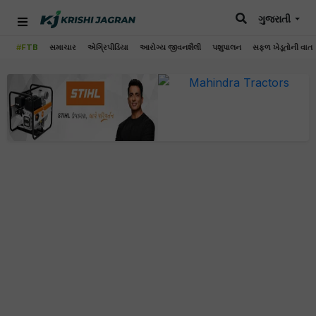
ગુજરાતી
#FTB
સમાચાર
એગ્રિપીડિયા
આરોગ્ય જીવનશૈલી
પશુપાલન
સફળ ખેડૂતોની વાત