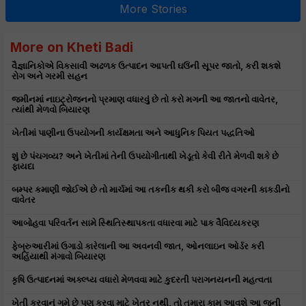
More Stories
More on Kheti Badi
વૈજ્ઞાનિકોએ વિકસાવી અઢળક ઉત્પાદન આપતી ઘઉંની સૂપર જાતો, કરી શકશે
રોગ અને ગરમી સહન
જમીનમાં નાઇટ્રોજનનો પ્રમાણ વધારવું છે તો કરો મગની આ જાતનો વાવેતર,
ત્યાંથી મેળવો બિયારણ
ખેતીમાં પાણીના ઉપયોગની કાર્યક્ષમતા અને આધુનિક પિયત પદ્ધતિઓ
શું છે પંચગવ્ય? અને ખેતીમાં તેની ઉપયોગીતાથી ખેડૂતો કેવી રીતે મેળવી શકે છે
ફાયદા
બમ્પર કમાણી જોઈએ છે તો માર્ચમાં આ તકનીક થકી કરો બીજ વગરની કાકડીનો
વાવેતર
આબોહવા પરિવર્તન સામે સ્થિતિસ્થાપકતા વધારવા માટે પાક વૈવિધ્યકરણ
ફેબ્રુઆરીમાં ઉગાડો કારેલાની આ અવનવી જાત, ઓનલાઇન ઓર્ડર કરી
અહિંયાથી મંગાવો બિયારણ
કૃષિ ઉત્પાદનમાં અક્લ્પ્ય વધારો મેળવવા માટે કુદરતી પરાગનયનની મહત્વતા
ખેતી કરવાનું ગમે છે પણ કરવા માટે ખેતર નથી, તો તમારા કામ આવશે આ જૂની