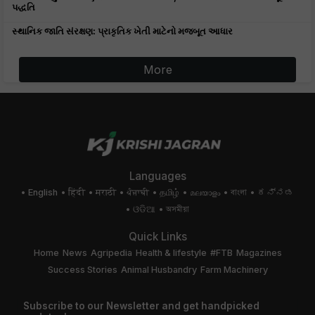
પદ્ધતિ
સ્થાનિક જાતિ સંરક્ષણ: પ્રાકૃતિક ખેતી માટેનો મજબૂત આધાર
More
Languages
English
हिंदी
मराठी
ਪੰਜਾਬੀ
தமிழ்
മലയാളം
বাংলা
ಕನ್ನಡ
ଓଡିଆ
অসমীয়া
Quick Links
Home
News
Agripedia
Health & lifestyle
#FTB
Magazines
Success Stories
Animal Husbandry
Farm Machinery
Subscribe to our Newsletter and get handpicked