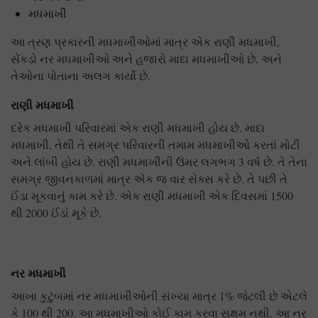
મધમાખી
આ ત્રણ પ્રકારની મધમાખીઓમાં માત્ર એક રાણી મધમાખી,
સેંકડો નર મધમાખીઓ અને હજારો માદા મધમાખીઓ છે. અને
તેઓના પોતાના અલગ કાર્યો છે.
રાણી
મધમાખી
દરેક મધમાખી પરિવારમાં એક રાણી મધમાખી હોય છે. માદા
મધમાખી, તેથી તે સમગ્ર પરિવારની તમામ મધમાખીઓ કરતાં મોટી
અને લાંબી હોય છે. રાણી મધમાખીની ઉંમર લગભગ 3 વર્ષ છે. તે તેના
સમગ્ર જીવનકાળમાં માત્ર એક જ વાર સેક્સ કરે છે. તે પછી તે
ઈંડા મૂકવાનું કામ કરે છે. એક રાણી મધમાખી એક દિવસમાં 1500
થી 2000 ઈંડાં મૂકે છે.
નર
મધમાખી
આખા કુટુંબમાં નર મધમાખીઓની સંખ્યા માત્ર 1% જેટલી છે એટલે
કે 100 થી 200. આ મધમાખીઓ કોઈ કામ કરવા સક્ષમ નથી. આ નર