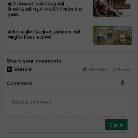
શું છે પંચગવ્ય? અને ખેતીમાં તેની
ઉપયોગીતાથી ખેડૂતો કેવી રીતે મેળવી શકે છે
ફાયદા
ખેતીમાં પાણીના ઉપયોગની કાર્યક્ષમતા અને
આધુનિક પિયત પદ્ધતિઓ
Share your comments