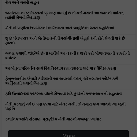
રોગ અને ગરમી સહન
જમીનમાં નાઇટ્રોજનનો પ્રમાણ વધારવું છે તો કરો મગની આ જાતનો વાવેતર,
ત્યાંથી મેળવો બિયારણ
ખેતીમાં પાણીના ઉપયોગની કાર્યક્ષમતા અને આધુનિક પિયત પદ્ધતિઓ
શું છે પંચગવ્ય? અને ખેતીમાં તેની ઉપયોગીતાથી ખેડૂતો કેવી રીતે મેળવી શકે છે
ફાયદા
બમ્પર કમાણી જોઈએ છે તો માર્ચમાં આ તકનીક થકી કરો બીજ વગરની કાકડીનો
વાવેતર
આબોહવા પરિવર્તન સામે સ્થિતિસ્થાપકતા વધારવા માટે પાક વૈવિધ્યકરણ
ફેબ્રુઆરીમાં ઉગાડો કારેલાની આ અવનવી જાત, ઓનલાઇન ઓર્ડર કરી
અહિંયાથી મંગાવો બિયારણ
કૃષિ ઉત્પાદનમાં અક્લ્પ્ય વધારો મેળવવા માટે કુદરતી પરાગનયનની મહત્વતા
ખેતી કરવાનું ગમે છે પણ કરવા માટે ખેતર નથી, તો તમારા કામ આવશે આ જૂની
પદ્ધતિ
સ્થાનિક જાતિ સંરક્ષણ: પ્રાકૃતિક ખેતી માટેનો મજબૂત આધાર
More