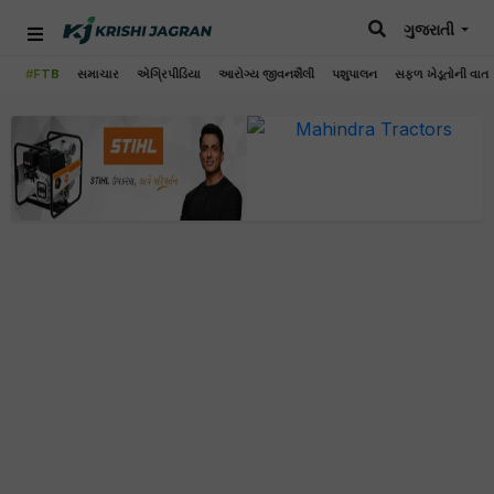
ગુજરાતી
#FTB
સમાચાર
એગ્રિપીડિયા
આરોગ્ય જીવનશૈલી
પશુપાલન
સફળ ખેડૂતોની વાત