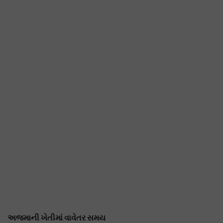
અજમાની ખેતીમાં વાવેતર સમય