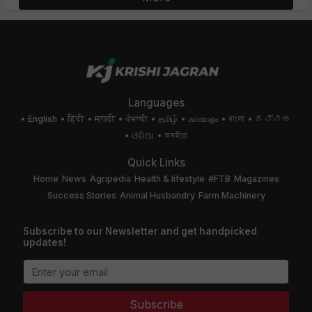
Languages
English
हिंदी
मराठी
ਪੰਜਾਬੀ
தமிழ்
മലയാളം
বাংলা
ಕನ್ನಡ
ଓଡିଆ
অসমীয়া
Quick Links
Home
News
Agripedia
Health & lifestyle
#FTB
Magazines
Success Stories
Animal Husbandry
Farm Machinery
Subscribe to our Newsletter and get handpicked
updates!
Subscribe