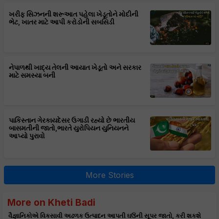
ખરીફ સિઝનની શરૂઆત પહેલા ખેડૂતોને મોદીની
ભેટ, ખાતર માટે આપી કરોડોની સબસિડી
નેપાળથી ખાદ્ય તેલની આયાત ખેડૂતો અને સરકાર
માટે સમસ્યા બની
પાકિસ્તાન ગેરકાયદેસર ઉગાડી રહ્યો છે ભારતીય
બાસમતીની જાતો,ભારતે યુરોપિયન યુનિયનને
આપ્યો પુરાવો
More Stories
More on Kheti Badi
વૈજ્ઞાનિકોએ વિકસાવી અઢળક ઉત્પાદન આપતી ઘઉંની સૂપર જાતો, કરી શકશે