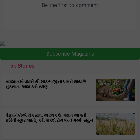
Subscribe Magazine
Top Stories
તાપમાનમાં વધારો થી શાકભાજીના પાકને થાય છે
નુકસાન, આમ કરો રક્ષણ
વૈજ્ઞાનિકોએ વિકસાવી અઢળક ઉત્પાદન આપતી
ઘઉંની સૂપર જાતો, કરી શકશે રોગ અને ગરમી સહન