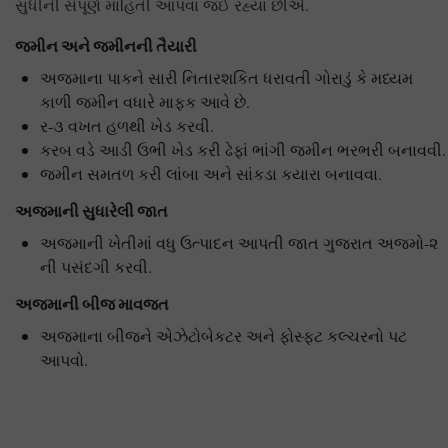
સુધીની સંપૂર્ણ માહિતી આપવા જઈ રહ્યા છીએ.
જમીન અને જમીનની તૈયારી
અજમાના પાકને સારી નિતારશકિત ધરાવતી ગોરાડું કે મધ્યમ
કાળી જમીન વધારે માફક આવે છે.
ર-૩ વખત હળથી ખેડ કરવી.
કરબ વડે આડી ઉભી ખેડ કરી ઢેફાં ભાંગી જમીન ભરભરી બનાવવી.
જમીન સમતળ કરી લાંબા અને સાંકડા કયારા બનાવવા.
અજમાની સુધારેલી જાત
અજમાની ખેતીમાં વધુ ઉત્પાદન આપતી જાત ગુજરાત અજમો-૨
ની પસંદગી કરવી.
અજમાની બીજ માવજત
અજમાના બીજને એઝેટોબેકટર અને ફોસ્ફટ કલ્ચરનો પટ
આપવો.