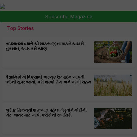
Subscribe Magazine
Top Stories
તાપમાનમાં વધારો થી શાકભાજીના પાકને થાય છે
નુકસાન, આમ કરો રક્ષણ
વૈજ્ઞાનિકોએ વિકસાવી અઢળક ઉત્પાદન આપતી
ઘઉંની સૂપર જાતો, કરી શકશે રોગ અને ગરમી સહન
ખરીફ સિઝનની શરૂઆત પહેલા ખેડૂતોને મોદીની
ભેટ, ખાતર માટે આપી કરોડોની સબસિડી