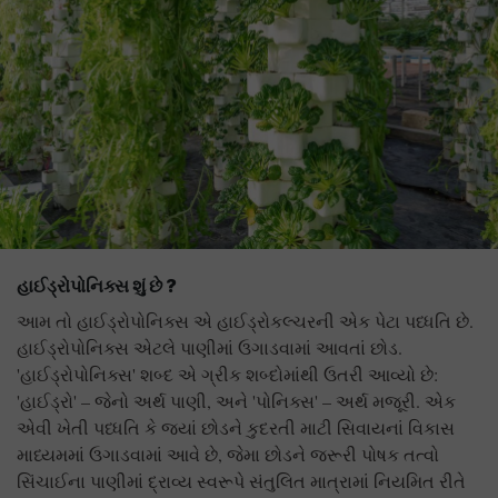
હાઈડ્રોપોનિક્સ શું છે
?
આમ તો હાઈડ્રોપોનિક્સ એ હાઈડ્રોકલ્ચરની એક પેટા પધ્ધતિ છે.
હાઈડ્રોપોનિક્સ એટલે પાણીમાં ઉગાડવામાં આવતાં છોડ.
'હાઈડ્રોપોનિક્સ' શબ્દ એ ગ્રીક શબ્દોમાંથી ઉતરી આવ્યો છે:
'હાઈડ્રો' – જેનો અર્થ પાણી, અને 'પોનિક્સ' – અર્થ મજૂરી. એક
એવી ખેતી પધ્ધતિ કે જ્યાં છોડને કુદરતી માટી સિવાયનાં વિકાસ
માધ્યમમાં ઉગાડવામાં આવે છે, જેમા છોડને જરૂરી પોષક તત્વો
સિંચાઈના પાણીમાં દ્રાવ્ય સ્વરૂપે સંતુલિત માત્રામાં નિયમિત રીતે