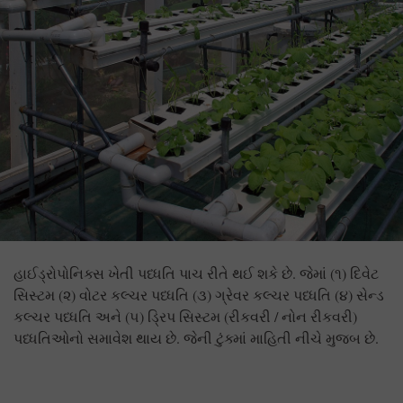
હાઈડ્રોપોનિક્સ ખેતી પધ્ધતિ પાચ રીતે થઈ શકે છે. જેમાં (૧) દિવેટ
સિસ્ટમ (૨) વોટર કલ્ચર પધ્ધતિ (૩) ગ્રેવર કલ્ચર પધ્ધતિ (૪) સેન્ડ
કલ્ચર પધ્ધતિ અને (૫) ડ્રિપ સિસ્ટમ (રીકવરી / નોન રીકવરી)
પધ્ધતિઓનો સમાવેશ થાય છે. જેની ટુંક્માં માહિતી નીચે મુજબ છે.