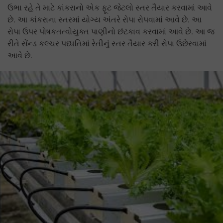
ઉભા રહે તે માટે કાંકરાનો એક ફૂટ જેટલો સ્તર તૈયાર કરવામાં આવે
છે. આ કાંકરાના સ્તરમાં યોગ્ય અંતરે રોપા રોપવામાં આવે છે. આ
રોપા ઉપર પોષકતત્વોયુક્ત પાણીનો છંટકાવ કરવામાં આવે છે. આ જ
રીતે સેંન્ડ કલ્ચર પધ્ધતિમાં રેતીનું સ્તર તૈયાર કરી રોપા ઉછેરવામાં
આવે છે.