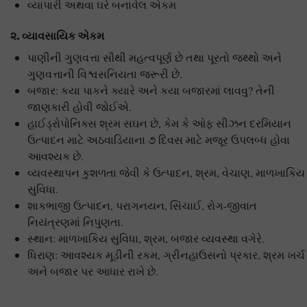
વ્યાપારી અથવા ઘરે બનાવેલ એકમ
૨
. વ્યાવસાયિક એકમ
પાણીની ગુણવત્તા સૌથી મહત્વપૂર્ણ છે તથા પૂરતો જથ્થો અને
ગુણવત્તાની વિશ્વસનિયતા જરૂરી છે.
બજાર: કયા પાકને ક્યારે અને કયા બજારમાં લાવવુ? તેની
જાણકારી હોવી જોઈએ.
હાઈડ્રોપોનિક્સ શ્રમ સઘન છે, કેમ કે ઓફ સીઝન દરમિયાન
ઉત્પાદન માટે અઠવાડિયાના ૭ દિવસ માટે મજૂર ઉપલબ્ધ હોવા
આવશ્યક છે.
વ્યવસ્થાપન કુશળતા જેવી કે ઉત્પાદન, શ્રમ, વેચાણ, માળખાકિય
સુવિધા.
શાકભાજી ઉત્પાદન, પરાગનયન, સિંચાઈ, રોગ-જીવાત
નિયંત્રણમાં નિપુણતા.
સ્થાન: માળખાકિય સુવિધા, શ્રમ, બજાર વ્યવસ્થા વગેરે.
ધિરાણ: આવશ્યક મૂડીની રકમ, ગ્રીનહાઉસનો પ્રકાર, શ્રમ ખર્ચ
અને બજાર પર આધાર રાખે છે.