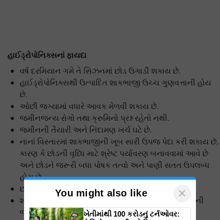
હાઈડ્રોપોનિક્સનાં ફાયદા
વર્ષ દરમિયાન ગમે તે સિઝનમાં છોડ ઉગાડી શકાય છે.
હાઈડ્રોપોનિક્સથી ઉત્પાદિત શાકભાજી ઉચ્ચ ગુણવત્તાની હોય
છે.
ઓછી જગ્યામાં વધારે આવક મેળવી શકાય છે.
જમીનજન્ય રોગો તથા ક્રુમિનો પ્રશ્ન રહેતો નથી.
જમીનની તૈયારી અને નિંદામણ ખર્ચ ઘટે છે.
નાનાં વિસ્તારમાં શાકભાજીની ખૂબ સારી ઉપજ પેદા કરી શકાય છે,
કારણ કે છોડની વૃધ્ધિ માટે શ્રેષ્ટ પર્યાવરણ બનાવવામાં આવે છે
અને છોડને જરૂરી બધા પોષક તત્વો અને પાણી સતત ઉપલબ્ધ
હોય છે.
છોડના મૂળને પોષકતત્વો માટે સ્પર્ધા રહેતી નથી.
×
You might also like
શાકભાજીના વૃધ્ધિ તથા વિકાસ માટે સારી ફળદ્રુપ જમીનની
જરૂર પડતી નથી.
ખેતીમાંથી 100 કરોડનું ટર્નઓવર: