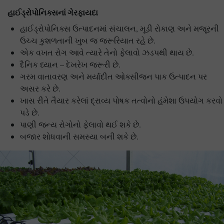
હાઈડ્રોપોનિક્સનાં ગેરફાયદા
હાઈડ્રોપોનિક્સ ઉત્પાદનમાં સંચાલન, મૂડી રોકાણ અને મજૂરની
ઉચ્ચ કુશળતાની ખુબ જ જરૂરિયાત રહે છે.
એક વખત રોગ આવે ત્યારે તેનો ફેલાવો ઝડપથી થાય છે.
દૈનિક ધ્યાન – દેખરેખ જરૂરી છે.
ગરમ વાતાવરણ અને મર્યાદીત ઓક્સીજન પાક ઉત્પાદન પર
અસર કરે છે.
ખાસ રીતે તૈયાર કરેલાં દ્રાવ્ય પોષક તત્વોનો હંમેશા ઉપયોગ કરવો
પડે છે.
પાણી જન્ય રોગોનો ફેલાવો થઈ શકે છે.
બજાર શોધવાની સમસ્યા બની શકે છે.