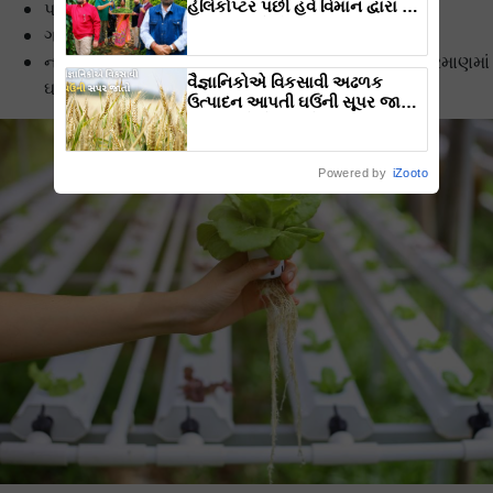
હેલિકોપ્ટર પછી હવે વિમાન દ્વારા કૃષિ
પાણીનો અસરકારક રીતે ઉપયોગ થાય છે.
ક્રાંતિ લાવશે ડૉ. રાજારામ ત્રિપાઠી
ગ્રીનહાઉસમાં વર્ટીકલ સ્પેસનો ઉપયોગ કરી શકાય છે.
નહી વપરાયેલ પોષક તત્વો તથા જમીનનું પ્રદૂષણ મોટા પ્રમાણમાં
વૈજ્ઞાનિકોએ વિકસાવી અઢળક
ઘટાડે છે.
ઉત્પાદન આપતી ઘઉંની સૂપર જાતો,
કરી શકશે રોગ અને ગરમી સહન
Powered by
iZooto