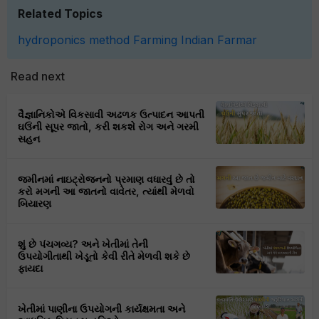
Related Topics
hydroponics method
Farming
Indian Farmar
Read next
વૈજ્ઞાનિકોએ વિકસાવી અઢળક ઉત્પાદન આપતી
ઘઉંની સૂપર જાતો, કરી શકશે રોગ અને ગરમી
સહન
જમીનમાં નાઇટ્રોજનનો પ્રમાણ વધારવું છે તો
કરો મગની આ જાતનો વાવેતર, ત્યાંથી મેળવો
બિયારણ
શું છે પંચગવ્ય? અને ખેતીમાં તેની
ઉપયોગીતાથી ખેડૂતો કેવી રીતે મેળવી શકે છે
ફાયદા
ખેતીમાં પાણીના ઉપયોગની કાર્યક્ષમતા અને