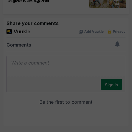
આધુનિક પિયત પદ્ધતિઓ
Share your comments