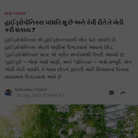
KHETI BADI
હાઈડ્રોપોનિક્સ પધ્ધતિ શુ છે અને કેવી રીતે તે ખેતી
કરી શકાય ?
હાઈડ્રોપોનિક્સ એ હાઈડ્રોકલ્ચરની એક પેટા પધ્ધતિ છે.
હાઈડ્રોપોનિક્સ એટલે પાણીમાં ઉગાડવામાં આવતાં છોડ.
'હાઈડ્રોપોનિક્સ' શબ્દ એ ગ્રીક શબ્દોમાંથી ઉતરી આવ્યો છે:
'હાઈડ્રો' – જેનો અર્થ પાણી, અને 'પોનિક્સ' – અર્થ મજૂરી. એક
એવી ખેતી પધ્ધતિ કે જ્યાં છોડને કુદરતી માટી સિવાયનાં વિકાસ
માધ્યમમાં ઉગાડવામાં આવે છે
Sukhadev Thakor
24 July, 2021 12:11 PM IST