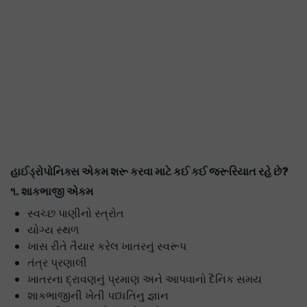
હાઈડ્રોપોનિક્સ એકમ શરૂ કરવા માટે કઈ કઈ જરૂરિયાત રહે છે
?
૧
. શાકભાજી એકમ
સ્વચ્છ પાણીનો સ્ત્રોત
યોગ્ય સ્થળ
ખાસ રીતે તૈયાર કરેલ ખાતરનું સ્વરૂપ
તંત્ર પ્રણાલી
ખાતરના દ્રાવણનું પ્રમાણ અને આપવાનો દૈનિક સમય
શાકભાજીની ખેતી પધ્ધતિનુ જ્ઞાન