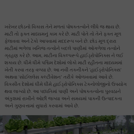
ખરેખર છોડનો વિકાસ તેને મળતાં પોષકતત્વોને લીધે જ થાય છે.
માટી તો ફક્ત માધ્યમનું કામ કરે છે. માટી પોતે તો તેને ફક્ત મૂળ
ફેલાવવા અને ટેકો આપવામાં મદદરૂપ બને છે. છોડ મૂળ દ્રારા
માટીમાં ભળેલા ખનિજ તત્વોને બદલે પાણીમાં ઓગળેલા તત્વોને
ગ્રહણ કરે છે. આમ, માટીના વિકલ્પરૂપે હાઈડ્રોપોનિક્સ ને લઈ
શકાય છે. ધીમે ધીમે પશ્ચિમ દેશોમાં લોકો માટી રહીતના માધ્યમમાં
ખેતી કરવા તરફ વળ્યા છે. આ નવી તકનીકને 'હાઈડ્રોપોનિક્સ'
અથવા 'સોઈલલેસ કલ્ટીવેશન’ તરીકે ઓળખવામાં આવે છે.
વિકસીત દેશોમાં ધીમે ધીમે હાઈડ્રોપોનિક્સ ટેકનોલોજીનો ઉપયોગ
થવા લાગ્યો છે. આ પધ્ધતિમાં પાણી અને પોષકતત્વોના પુરવઠાને
અંકુશમાં રાખીને ઓછી જગ્યા અને સમયમાં પાકની ઉત્પાદકતા
અને ગુણવત્તામાં સુધારો કરવામાં આવે છે.