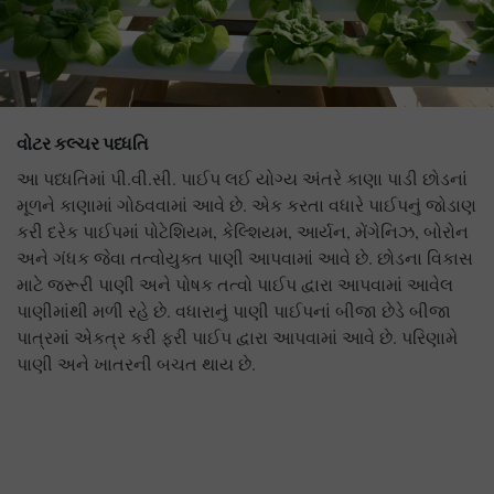
વોટર કલ્ચર પધ્ધતિ
આ પધ્ધતિમાં પી.વી.સી. પાઈપ લઈ યોગ્ય અંતરે કાણા પાડી છોડનાં
મૂળને કાણામાં ગોઠવવામાં આવે છે. એક કરતા વધારે પાઈપનું જોડાણ
કરી દરેક પાઈપમાં પોટેશિયમ, કેલ્શિયમ, આર્યન, મેંગેનિઝ, બોરોન
અને ગંધક જેવા તત્વોયુક્ત પાણી આપવામાં આવે છે. છોડના વિકાસ
માટે જરૂરી પાણી અને પોષક તત્વો પાઈપ દ્વારા આપવામાં આવેલ
પાણીમાંથી મળી રહે છે. વધારાનું પાણી પાઈપનાં બીજા છેડે બીજા
પાત્રમાં એકત્ર કરી ફરી પાઈપ દ્વારા આપવામાં આવે છે. પરિણામે
પાણી અને ખાતરની બચત થાય છે.