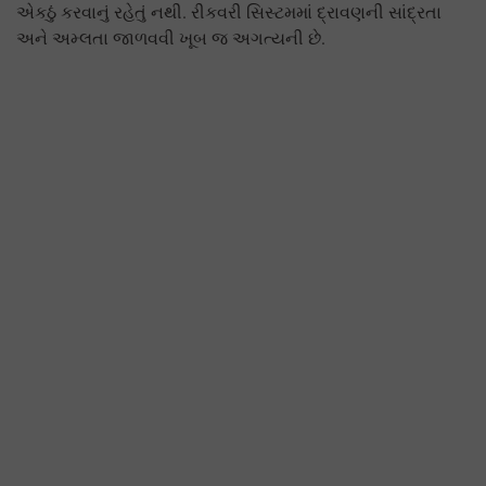
એકઠું કરવાનું રહેતું નથી. રીકવરી સિસ્ટમમાં દ્રાવણની સાંદ્રતા
અને અમ્લતા જાળવવી ખૂબ જ અગત્યની છે.