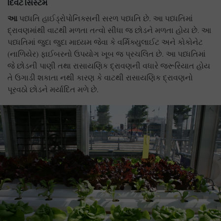
દિવેટ સિસ્ટમ
આ
પધ્ધતિ હાઈડ્રોપોનિક્સની સરળ પધ્ધતિ છે. આ પધ્ધતિમાં
દ્રાવણમાંથી વાટથી મળતા તત્વો સીધા જ છોડને મળતા હોય છે. આ
પધ્ધતિમાં જુદા જુદા માધ્યમ જેવા કે વર્મિક્યુલાઈટ અને કોકોનેટ
(નાળિયેર) ફાઈબરનો ઉપયોગ ખૂબ જ પ્રચલિત છે. આ પધ્ધતિમાં
જે છોડની પાણી તથા રાસાયણિક દ્રાવણની વધારે જરૂરિયાત હોય
તે ઉગાડી શકાતા નથી કારણ કે વાટથી રાસાયણિક દ્રાવણનો
પૂરવઠો છોડને મર્યાદિત મળે છે.