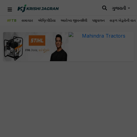
ગુજરાતી
#FTB
સમાચાર
એગ્રિપીડિયા
આરોગ્ય જીવનશૈલી
પશુપાલન
સફળ ખેડૂતોની વાત