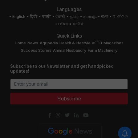
Languages
English
हिंदी
मराठी
ਪੰਜਾਬੀ
தமிழ்
മലയാളം
বাংলা
ಕನ್ನಡ
ଓଡିଆ
অসমীয়া
Quick Links
Home
News
Agripedia
Health & lifestyle
#FTB
Magazines
Success Stories
Animal Husbandry
Farm Machinery
Subscribe to our Newsletter and get handpicked
updates!
Subscribe