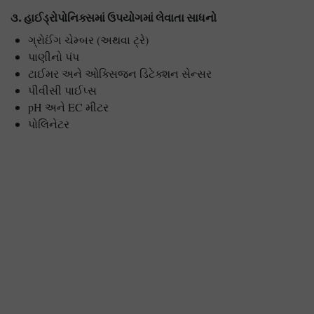
૩
. હાઈડ્રોપોનિક્સમાં ઉપયોગમાં લેવાતા સાધનો
ગ્રોઈંગ ચેમ્બર (અથવા ટ્રે)
પાણીનો પંપ
ટાઈમર અને ઓક્સિજન ડિટેક્શન સેન્સર
પીવીસી પાઈપ્સ
pH અને EC મીટર
પોલિનેટર