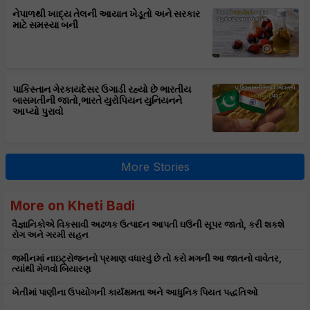
નેપાળથી ખાદ્ય તેલની આયાત ખેડૂતો અને સરકાર
માટે સમસ્યા બની
પાકિસ્તાન ગેરકાયદેસર ઉગાડી રહ્યો છે ભારતીય
બાસમતીની જાતો,ભારતે યુરોપિયન યુનિયનને
આપ્યો પુરાવો
More Stories
More on Kheti Badi
વૈજ્ઞાનિકોએ વિકસાવી અઢળક ઉત્પાદન આપતી ઘઉંની સૂપર જાતો, કરી શકશે
રોગ અને ગરમી સહન
જમીનમાં નાઇટ્રોજનનો પ્રમાણ વધારવું છે તો કરો મગની આ જાતનો વાવેતર,
ત્યાંથી મેળવો બિયારણ
ખેતીમાં પાણીના ઉપયોગની કાર્યક્ષમતા અને આધુનિક પિયત પદ્ધતિઓ