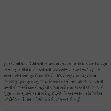
હાઈડ્રોપોનિક્સ ઉધોગની ભવિષ્યમાં ઝડપથી વ્રુધ્ધિ થવાની ધારણા
છે કારણ કે ધીમે ધીમે જમીનની પરિસ્થિતિ બગડતી જઈ રહી છે.
ખાસ કરીને આપણા દેશમાં દિવસે - દિવસે શહેરોમાં કોંક્રીટના
જંગલોનું પ્રમાણ વધતું જાય છે અને વસ્તી પણ વધે છે. આ વધતી
વસ્તીની જરૂરિયાતને પહોંચી વળવા માટે તથા પાકની ઉપજ અને
ગુણવત્તામાં સુધારો કરવા માટે હાઈડ્રોપોનિક્સ અથવા સોઈલલેસ
કલ્ટીવેશન સિવાય બીજો કોઈ વિકલ્પ બચશે નહી.