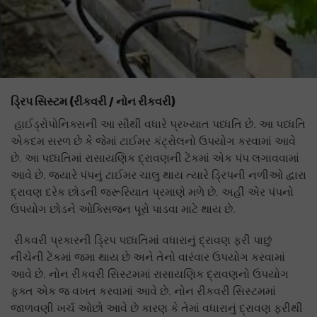
ડ્રિપ સિસ્ટમ
(રીકવરી / નોન રીકવરી)
હાઈડ્રોપોનિક્સની આ સૌથી વધારે પ્રખ્યાત પધ્ધતિ છે. આ પધ્ધતિ
એકદમ સરળ છે કે જેમાં ટાઈમર કંટ્રોલનો ઉપયોગ કરવામાં આવે
છે. આ પધ્ધતિમાં રાસાયણિક દ્રાવણની ટેંકમાં એક પંપ લગાવવામાં
આવે છે. જ્યારે પંપનું ટાઈમર ચાલુ થાય ત્યારે ડ્રિપની નળીઓ દ્વારા
દ્રાવણ દરેક છોડની જરૂરિયાત પ્રમાણે મળે છે. અહીં એર પંપનો
ઉપયોગ છોડને ઓક્સિજન પૂરો પાડવા માટે થાય છે.
રીકવરી પ્રકારની ડ્રિપ પધ્ધતિમાં વધારાનું દ્રાવણ ફરી પાછું
નીચેની ટેંકમાં જમા થાય છે અને તેનો વારંવાર ઉપયોગ કરવામાં
આવે છે. નોન રીકવરી સિસ્ટમમાં રાસાયણિક દ્રાવણનો ઉપયોગ
ફક્ત એક જ વખત કરવામાં આવે છે. નોન રીકવરી સિસ્ટમમાં
જાળવણી ખર્ચ ઓછો આવે છે કારણ કે તેમાં વધારાનું દ્રાવણ ફરીથી