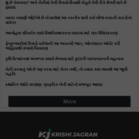
શું છે પંચગવ્ય? અને ખેતીમાં તેની ઉપયોગીતાથી ખેડૂતો કેવી રીતે મેળવી શકે છે
ફાયદા
બમ્પર કમાણી જોઈએ છે તો માર્ચમાં આ તકનીક થકી કરો બીજ વગરની કાકડીનો
વાવેતર
આબોહવા પરિવર્તન સામે સ્થિતિસ્થાપકતા વધારવા માટે પાક વૈવિધ્યકરણ
ફેબ્રુઆરીમાં ઉગાડો કારેલાની આ અવનવી જાત, ઓનલાઇન ઓર્ડર કરી
અહિંયાથી મંગાવો બિયારણ
કૃષિ ઉત્પાદનમાં અક્લ્પ્ય વધારો મેળવવા માટે કુદરતી પરાગનયનની મહત્વતા
ખેતી કરવાનું ગમે છે પણ કરવા માટે ખેતર નથી, તો તમારા કામ આવશે આ જૂની
પદ્ધતિ
સ્થાનિક જાતિ સંરક્ષણ: પ્રાકૃતિક ખેતી માટેનો મજબૂત આધાર
More