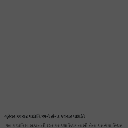
ગ્રેવર કલ્ચર પધ્ધતિ અને સેન્ડ કલ્ચર પધ્ધતિ
આ પધ્ધતિમાં મકાનની છત પર પ્લાસ્ટિક નાખી તેના પર રોપા સ્થિર