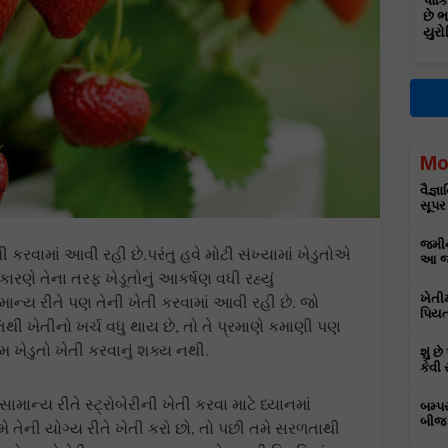
પાકિ
છે 
યુરો
Mo
વૈજ્
સૂપર
જમીન
ી કરવામાં આવી રહી છે.પરંતુ હવે મોટી સંખ્યામાં ખેડુતોએ
આ જા
ારણે તેના તરફ ખેડૂતોનું આકર્ષણ વધી રહ્યું
ખેતી
માન્ય રીતે પણ તેની ખેતી કરવામાં આવી રહી છે. જો
પિયત
થી ખેતીનો ખર્ચ વધુ થાય છે, તો તે પ્રમાણે કમાણી પણ
 ખેડુતો ખેતી કરવાનું શક્ય નથી.
શું છ
કેવી 
માન્ય રીતે સ્ટ્રોબેરીની ખેતી કરવા માટે ધ્યાનમાં
બમ્પ
બીજ 
તમે તેની યોગ્ય રીતે ખેતી કરો છો, તો પછી તમે સરળતાથી