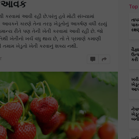
ની આવક
Top 
ી કરવામાં આવી રહી છે.પરંતુ હવે મોટી સંખ્યામાં
તાપ
ે આવકને કારણે તેના તરફ ખેડૂતોનું આકર્ષણ વધી રહ્યું
પાક
રક્ષ
માન્ય રીતે પણ તેની ખેતી કરવામાં આવી રહી છે. જો
થી ખેતીનો ખર્ચ વધુ થાય છે, તો તે પ્રમાણે કમાણી
 તમામ ખેડુતો ખેતી કરવાનું શક્ય નથી.
વૈજ
ઉત્
ST
કરી
ખરી
ખેડૂ
આપી
નેપ
ખેડૂ
બની