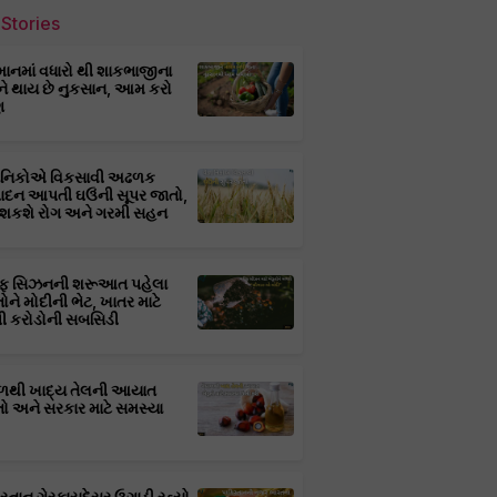
Stories
માનમાં વધારો થી શાકભાજીના
ને થાય છે નુકસાન, આમ કરો
ણ
્ઞાનિકોએ વિકસાવી અઢળક
પાદન આપતી ઘઉંની સૂપર જાતો,
 શકશે રોગ અને ગરમી સહન
ફ સિઝનની શરૂઆત પહેલા
તોને મોદીની ભેટ, ખાતર માટે
 કરોડોની સબસિડી
ાળથી ખાદ્ય તેલની આયાત
તો અને સરકાર માટે સમસ્યા