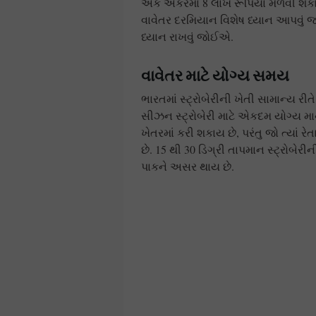
એક એકરમાં 8 લાખ રૂપિયા મેળવી શકો છ
વાવેતર દરમિયાન વિશેષ ધ્યાન આપવું જરૂ
ધ્યાન રાખવું જોઈએ.
વાવેતર માટે યોગ્ય સમય
ભારતમાં સ્ટ્રોબેરીની ખેતી સામાન્ય રી
સીઝન સ્ટ્રોબેરી માટે એકદમ યોગ્ય મા
ખેતરમાં કરી શકાય છે, પરંતુ જો ત્યાં
છે. 15 થી 30 ડિગ્રી તાપમાન સ્ટ્રોબેર
પાકને અસર થાય છે.