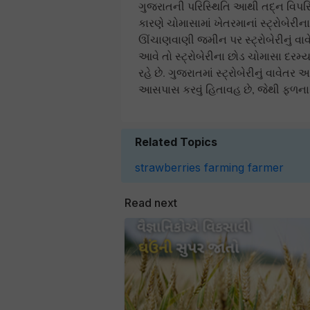
ગુજરાતની પરિસ્થિતિ આથી તદ્‌ન વિપરિ
કારણે ચોમાસામાં ખેતરમાનાં સ્ટ્રોબેરીન
ઊંચાણવાણી જમીન પર સ્ટ્રોબેરીનું વા
આવે તો સ્ટ્રોબેરીના છોડ ચોમાસા દરમ્
રહે છે. ગુજરાતમાં સ્ટ્રોબેરીનું વાવેત
આસપાસ કરવું હિતાવહ છે, જેથી ફળના 
Related Topics
strawberries
farming
farmer
Read next