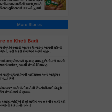
સ્તાન ગેરકાયદેસર ઉગાડી રહ્યો
ભારતીય બાસમતીની જાતો,ભારતે
પિયન યુનિયનને આપ્યો પુરાવો
More Stories
re on Kheti Badi
ઞાનિકોએ વિકસાવી અઢળક ઉત્પાદન આપતી ઘઉંની
 જાતો, કરી શકશે રોગ અને ગરમી સહન
માં નાઇટ્રોજનનો પ્રમાણ વધારવું છે તો કરો મગની
તનો વાવેતર, ત્યાંથી મેળવો બિયારણ
માં પાણીના ઉપયોગની કાર્યક્ષમતા અને આધુનિક
 પદ્ધતિઓ
ે પંચગવ્ય? અને ખેતીમાં તેની ઉપયોગીતાથી ખેડૂતો
રીતે મેળવી શકે છે ફાયદા
ર કમાણી જોઈએ છે તો માર્ચમાં આ તકનીક થકી કરો
વગરની કાકડીનો વાવેતર