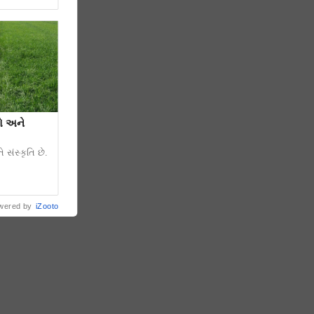
રો અને
 સંસ્કૃતિ છે.
wered by
iZooto