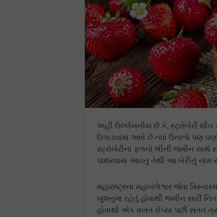
અહીં ઉલ્લેખનીય છે કે, સ્ટ્રોબેરી શીત ક
ઉગાડવામાં આવે છે ત્યાં ઉનાળો પણ ઘણો
સ્ટ્રોબેરીના ફળનો ભીની જમીન સાથે સી
પાથરવામાં આવતું તેથી આ બેરીનું નામ સ્ટ
મહારાષ્ટ્રના મહાબળેશ્વર જેવા વિસ્તા
ખુશનુમા રહેતું હોવાથી જમીન સારી ન
હોવાથી એક વખત રોપ્યા પછી સતત ત્રણ વ