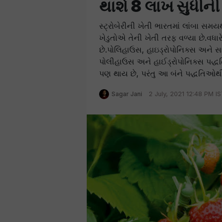
થાશે 8 લાખ સુધી
સ્ટ્રોબેરીની ખેતી ભારતમાં લાંબા સમયથ
ખેડુતોએ તેની ખેતી તરફ વળ્યા છે.વધાર
છે.પોલિહાઉસ, હાઇડ્રોપોનિક્સ અને સા
પોલીહાઉસ અને હાઈડ્રોપોનિક્સ પદ્ધતિ
પણ થાય છે, પરંતુ આ બંને પદ્ધતિઓથી
Sagar Jani
2 July, 2021 12:48 PM I