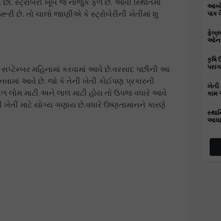
ો. સ્ટ્રોબેરી ખૂબ જ નાજુક ફળ છે. આવી સ્થિતિમાં
આબોહ
રી છે. તો ચાલો જાણીએ કે સ્ટ્રોબેરીની ખેતીમાં શુ
પાક 
ફેબ્
ઓનલા
કૃષિ 
પરાગ
તે સપ્ટેમ્બર મહિનામાં કરવામાં આવે છે.વરસાદ પછીની આ
નવામાં આવે છે. જો કે તેની ખેતી કોઈપણ પ્રકારની
ખેતી 
 રેતાળ લોમ માટી અને લાલ માટી હોય તો ઉપજ વધારે આવે
કામ 
ીની ખેતી માટે યોગ્ય ગણાય છે.વધારે ઉષ્ણતામાનને કારણે
સ્થાન
આધા