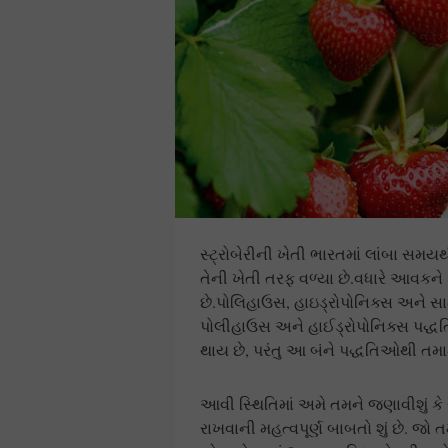
સ્ટ્રોબેરીની ખેતી ભારતમાં લાંબા સમયથ
તેની ખેતી તરફ વળ્યા છે.વધારે આવકને ક
છે.પોલિહાઉસ, હાઇડ્રોપોનિક્સ અને સા
પોલીહાઉસ અને હાઈડ્રોપોનિક્સ પદ્ધતિ
થાય છે, પરંતુ આ બંને પદ્ધતિઓથી તમામ
આવી સ્થિતિમાં અમે તમને જણાવીશું કે સા
રાખવાની મહત્વપૂર્ણ બાબતો શું છે. જો 