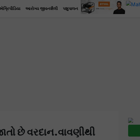
એગ્રિપીડિયા
આરોગ્ય જીવનશૈલી
પશુપાલન
જાતો છે વરદાન.વાવણીથી