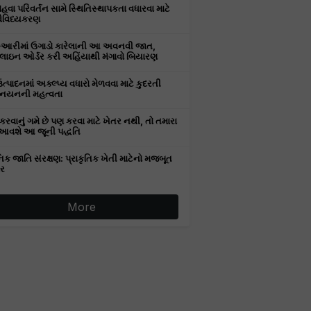
વા પરિવર્તન સામે સ્થિતિસ્થાપકતા વધારવા માટે
વૈવિધ્યકરણ
રુઆરીમાં ઉગાડો કારેલાની આ અવનવી જાત,
ઇન ઓર્ડર કરી અહિંયાથી મંગાવો બિયારણ
ઉત્પાદનમાં અક્લ્પ્ય વધારો મેળવવા માટે કુદરતી
નયનની મહત્વતા
કરવાનું ગમે છે પણ કરવા માટે ખેતર નથી, તો તમારા
આવશે આ જૂની પદ્ધતિ
િક જાતિ સંરક્ષણ: પ્રાકૃતિક ખેતી માટેનો મજબૂત
ર
More