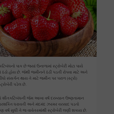
ટિબંધનો પાક છે જ્યાં ઉનાળામાં સ્ટ્રોબેરી મોટા પાયે
 ઠંડો હોય છે. જેથી જમીનને ઠંડી પડતી રોપવા માટે અને
ધો સંસર્ગન થાય તે માટે જમીન પર પરાળ (સ્ટ્રો)
્રોબેરી પડેલ છે.
રમાં શીતકટિબંધની જેમ આખા વર્ષ દરમ્યાન ઉષ્ણતામાન
િતારશકિત ધરાવતી અને મંદમંદ ઝરમર વરસાદ પડતો
ર્ષ સુધી તે જ વાવેતરમાંથી સ્ટ્રોબેરી લણી શકાય છે.