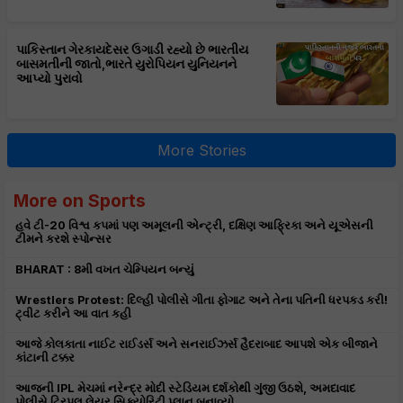
પાકિસ્તાન ગેરકાયદેસર ઉગાડી રહ્યો છે ભારતીય
બાસમતીની જાતો,ભારતે યુરોપિયન યુનિયનને
આપ્યો પુરાવો
More Stories
More on Sports
હવે ટી-20 વિશ્વ કપમાં પણ અમૂલની એન્ટ્રી, દક્ષિણ આફ્રિકા અને યૂએસની
ટીમને કરશે સ્પોન્સર
BHARAT : 8મી વખત ચેમ્પિયન બન્યું
Wrestlers Protest: દિલ્હી પોલીસે ગીતા ફોગાટ અને તેના પતિની ધરપકડ કરી!
ટ્વીટ કરીને આ વાત કહી
આજે કોલકાતા નાઈટ રાઈડર્સ અને સનરાઈઝર્સ હૈદરાબાદ આપશે એક બીજાને
કાંટાની ટક્કર
આજની IPL મેચમાં નરેન્દ્ર મોદી સ્ટેડિયમ દર્શકોથી ગુંજી ઉઠશે, અમદાવાદ
પોલીસે ટ્રિપલ લેયર સિક્યોરિટી પ્લાન બનાવ્યો