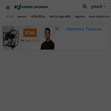
ગુજરાતી
#FTB
સમાચાર
એગ્રિપીડિયા
આરોગ્ય જીવનશૈલી
પશુપાલન
સફળ ખેડૂતોની વાત