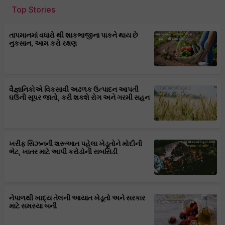
Top Stories
તાપમાનમાં વધારો થી શાકભાજીના પાકને થાય છે
નુકસાન, આમ કરો રક્ષણ
વૈજ્ઞાનિકોએ વિકસાવી અઢળક ઉત્પાદન આપતી
ઘઉંની સૂપર જાતો, કરી શકશે રોગ અને ગરમી સહન
ખરીફ સિઝનની શરૂઆત પહેલા ખેડૂતોને મોદીની
ભેટ, ખાતર માટે આપી કરોડોની સબસિડી
નેપાળથી ખાદ્ય તેલની આયાત ખેડૂતો અને સરકાર
માટે સમસ્યા બની