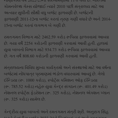
કોમનવેલ્થ ગેમ્સ યોજાઈ ત્યારે
2010
પછી મંત્રાલય માટે આ
અત્યાર સુધીની સૌથી વધુ બજેટ ફાળવણી છે. બજેટની
ફાળવણી
2011-12
ના બજેટ કરતાં ત્રણ ગણી વધારે છે અને
2014-
15
ના બજેટ કરતાં લગભગ બે ગણી છે.
રમતગમત વિભાગ માટે
2462.59
કરોડ રૂપિયા ફાળવવામાં આવ્યા
છે. ગયા વર્ષે
2254
કરોડની ફાળવણી કરવામાં આવી હતી. હાલમાં
યુવા બાબતો વિભાગ માટે
934.73
કરોડ રૂપિયા ફાળવવામાં આવ્યા
છે. ગત વર્ષે
808.60
કરોડની ફાળવણી કરવામાં આવી હતી.
મંત્રાલયના વિવિધ મુખ્ય કાર્યક્રમો અને સંસ્થાઓ માટે આ વર્ષના
બજેટમાં નોંધપાત્ર પ્રમાણમાં ભંડોળ વધારવામાં આવ્યું છે. ગેલો
ઈન્ડિયા (રૂ.
1000
કરોડ)
,
સ્પોર્ટ્સ કમિશન ઓફ ઈન્ડિયા
(રૂ.
785.52
કરોડ) નહ
રુ યુવા કેન્દ્ર સંગઠન (રૂ.
401.49
કરોડ)
નેશનલ સ્પોર્ટ્સ ફેડરેશન (રૂ.
325
કરોડ)
,
નેશનલ એક્શન પ્લાન
(રૂ.
325
કરોડ) સામેલ છે.
કેન્દ્રીય યુવા બાબતો અને રમતગમત મંત્રી શ્રી. અનુરાગ સિંહ
ઠાકુરે કેન્દ્રીય બજેટ
2023-24
ને બિરદાવ્યું હતું અને રમતગમત