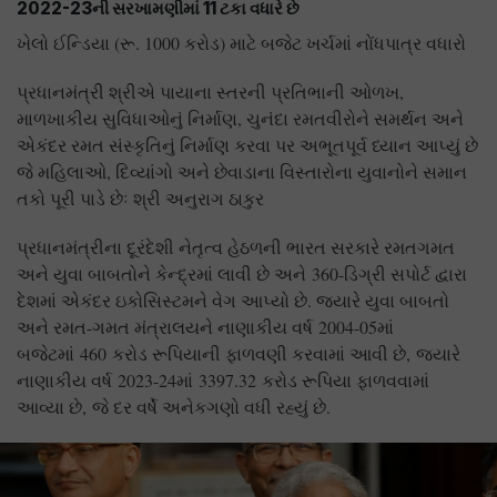
2022-23ની સરખામણીમાં 11 ટકા વધારે છે
ખેલો ઈન્ડિયા (રૂ. 1000 કરોડ) માટે બજેટ ખર્ચમાં નોંધપાત્ર વધારો
પ્રધાનમંત્રી શ્રીએ પાયાના સ્તરની પ્રતિભાની ઓળખ,
માળખાકીય સુવિધાઓનું નિર્માણ, ચુનંદા રમતવીરોને સમર્થન અને
એકંદર રમત સંસ્કૃતિનું નિર્માણ કરવા પર અભૂતપૂર્વ ધ્યાન આપ્યું છે
જે મહિલાઓ, દિવ્યાંગો અને છેવાડાના વિસ્તારોના યુવાનોને સમાન
તકો પૂરી પાડે છેઃ શ્રી અનુરાગ ઠાકુર
પ્રધાનમંત્રીના દૂરંદેશી નેતૃત્વ હેઠળની ભારત સરકારે રમતગમત
અને યુવા બાબતોને કેન્દ્રમાં લાવી છે અને
360-
ડિગ્રી સપોર્ટ દ્વારા
દેશમાં એકંદર ઇકોસિસ્ટમને વેગ આપ્યો છે. જ્યારે યુવા બાબતો
અને રમત-ગમત મંત્રાલયને નાણાકીય વર્ષ
2004-05
માં
બજેટમાં
460
કરોડ રૂપિયાની ફાળવણી કરવામાં આવી છે
,
જ્યારે
નાણાકીય વર્ષ
2023-24
માં
3397.32
કરોડ રૂપિયા ફાળવવામાં
આવ્યા છે
,
જે દર વર્ષે અનેકગણો વધી રહ્યું છે.