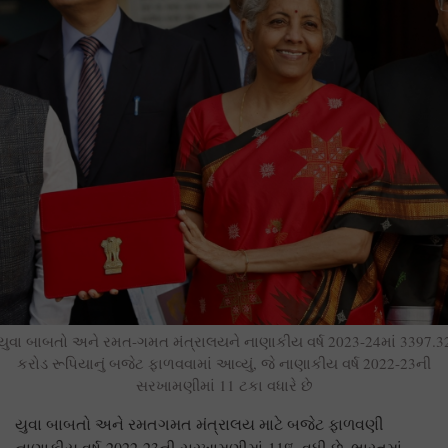
યુવા બાબતો અને રમત-ગમત મંત્રાલયને નાણાકીય વર્ષ 2023-24માં 3397.3
કરોડ રૂપિયાનું બજેટ ફાળવવામાં આવ્યું, જે નાણાકીય વર્ષ 2022-23ની
સરખામણીમાં 11 ટકા વધારે છે
યુવા બાબતો અને રમતગમત મંત્રાલય માટે બજેટ ફાળવણી
નાણાકીય વર્ષ
2022-23
ની સરખામણીમાં
11%
વધી છે. ભારતમાં