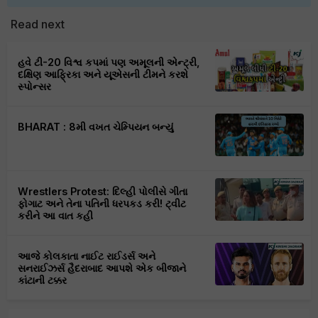
Read next
હવે ટી-20 વિશ્વ કપમાં પણ અમૂલની એન્ટ્રી,
દક્ષિણ આફ્રિકા અને યૂએસની ટીમને કરશે
સ્પોન્સર
BHARAT : 8મી વખત ચેમ્પિયન બન્યું
Wrestlers Protest: દિલ્હી પોલીસે ગીતા
ફોગાટ અને તેના પતિની ધરપકડ કરી! ટ્વીટ
કરીને આ વાત કહી
આજે કોલકાતા નાઈટ રાઈડર્સ અને
સનરાઈઝર્સ હૈદરાબાદ આપશે એક બીજાને
કાંટાની ટક્કર