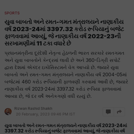
SPORTS
યુવા બાબતો અને રમત-ગમત મંત્રાલયને નાણાકીય
વર્ષ 2023-24માં 3397.32 કરોડ રૂપિયાનું બજેટ
ફાળવવામાં આવ્યું, જે નાણાકીય વર્ષ 2022-23ની
સરખામણીમાં 11 ટકા વધારે છે
પ્રધાનમંત્રીના દૂરંદેશી નેતૃત્વ હેઠળની ભારત સરકારે રમતગમત
અને યુવા બાબતોને કેન્દ્રમાં લાવી છે અને 360-ડિગ્રી સપોર્ટ
દ્વારા દેશમાં એકંદર ઇકોસિસ્ટમને વેગ આપ્યો છે. જ્યારે યુવા
બાબતો અને રમત-ગમત મંત્રાલયને નાણાકીય વર્ષ 2004-05માં
બજેટમાં 460 કરોડ રૂપિયાની ફાળવણી કરવામાં આવી છે, જ્યારે
નાણાકીય વર્ષ 2023-24માં 3397.32 કરોડ રૂપિયા ફાળવવામાં
આવ્યા છે, જે દર વર્ષે અનેકગણો વધી રહ્યું છે.
Rizwan Rashid Shaikh
20 February, 2023 09:46 PM IST
યુવા બાબતો અને રમત-ગમત મંત્રાલયને નાણાકીય વર્ષ 2023-24માં
3397.32 કરોડ રૂપિયાનું બજેટ ફાળવવામાં આવ્યું, જે નાણાકીય વર્ષ