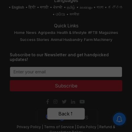
Languages
English
हिंदी
मराठी
ਪੰਜਾਬੀ
தமிழ்
മലയാളം
বাংলা
ಕನ್ನಡ
ଓଡିଆ
অসমীয়া
Quick Links
Home
News
Agripedia
Health & lifestyle
#FTB
Magazines
Success Stories
Animal Husbandry
Farm Machinery
Subscribe to our Newsletter and get handpicked
updates!
Subscribe
Back
Privacy Policy
|
Terms of Service
|
Data Policy
|
Refund &