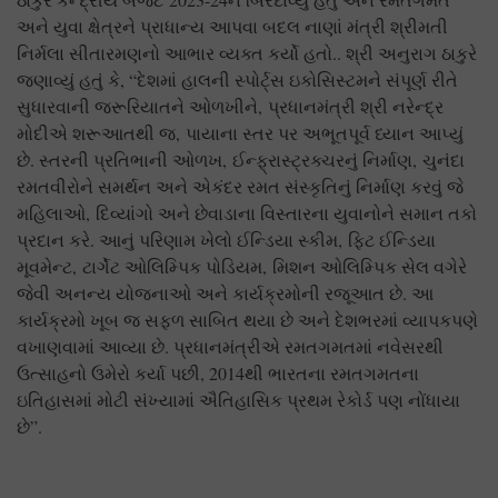
અને યુવા ક્ષેત્રને પ્રાધાન્ય આપવા બદલ નાણાં મંત્રી શ્રીમતી
નિર્મલા સીતારમણનો આભાર વ્યક્ત કર્યો હતો.. શ્રી અનુરાગ ઠાકુરે
જણાવ્યું હતું કે
, “
દેશમાં હાલની સ્પોર્ટ્સ ઇકોસિસ્ટમને સંપૂર્ણ રીતે
સુધારવાની જરૂરિયાતને ઓળખીને
,
પ્રધાનમંત્રી શ્રી નરેન્દ્ર
મોદીએ શરૂઆતથી જ
,
પાયાના સ્તર પર અભૂતપૂર્વ ધ્યાન આપ્યું
છે. સ્તરની પ્રતિભાની ઓળખ
,
ઈન્ફ્રાસ્ટ્રક્ચરનું નિર્માણ
,
ચુનંદા
રમતવીરોને સમર્થન અને એકંદર રમત સંસ્કૃતિનું નિર્માણ કરવું જે
મહિલાઓ
,
દિવ્યાંગો અને છેવાડાના વિસ્તારના યુવાનોને સમાન તકો
પ્રદાન કરે. આનું પરિણામ ખેલો ઈન્ડિયા સ્કીમ
,
ફિટ ઈન્ડિયા
મૂવમેન્ટ
,
ટાર્ગેટ ઓલિમ્પિક પોડિયમ
,
મિશન ઓલિમ્પિક સેલ વગેરે
જેવી અનન્ય યોજનાઓ અને કાર્યક્રમોની રજૂઆત છે. આ
કાર્યક્રમો ખૂબ જ સફળ સાબિત થયા છે અને દેશભરમાં વ્યાપકપણે
વખાણવામાં આવ્યા છે. પ્રધાનમંત્રીએ રમતગમતમાં નવેસરથી
ઉત્સાહનો ઉમેરો કર્યા પછી
, 2014
થી ભારતના રમતગમતના
ઇતિહાસમાં મોટી સંખ્યામાં ઐતિહાસિક પ્રથમ રેકોર્ડ પણ નોંધાયા
છે”.