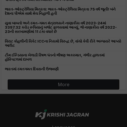
ભારત-ઓસ્ટ્રેલિયા મિત્રતા: ભારત-ઓસ્ટ્રેલિયા મિત્રતા 75 વર્ષ જૂની! બંને
દેશના પીએમ સાથે મેચ નિહાળી હતી
યુવા બાબતો અને રમત-ગમત મંત્રાલયને નાણાકીય વર્ષ 2023-24માં
3397.32 કરોડ રૂપિયાનું બજેટ ફાળવવામાં આવ્યું, જે નાણાકીય વર્ષ 2022-
23ની સરખામણીમાં 11 ટકા વધારે છે
વિરાટ કોહલીની વિકેટ ICCના નિયમો વિરુદ્ધ છે, વાંચો કેવી રીતે અમ્પાયરે આપ્યો
આઉટ
ટીમ ઈન્ડિયાના ખેલાડી રિષભ પંતનો ભીષણ અકસ્માત, ગંભીર હાલતમાં
હોસ્પિટલમાં દાખલ
ભારતમાં રમતગમત દિવસની ઉજવણી
More