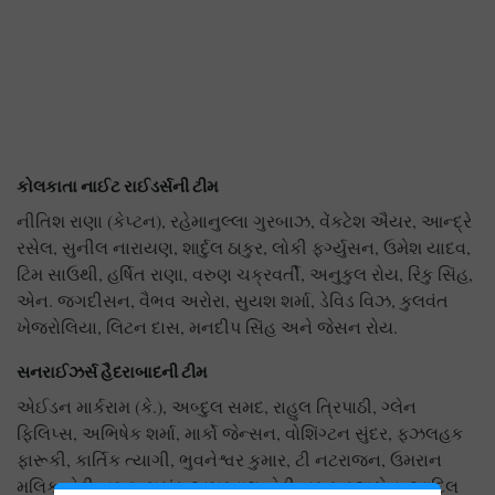
કોલકાતા નાઈટ રાઈડર્સની ટીમ
નીતિશ રાણા (કેપ્ટન), રહેમાનુલ્લા ગુરબાઝ, વેંકટેશ ઐયર, આન્દ્રે
રસેલ, સુનીલ નારાયણ, શાર્દુલ ઠાકુર, લોકી ફર્ગ્યુસન, ઉમેશ યાદવ,
ટિમ સાઉથી, હર્ષિત રાણા, વરુણ ચક્રવર્તી, અનુકુલ રોય, રિંકુ સિંહ,
એન. જગદીસન, વૈભવ અરોરા, સુયશ શર્મા, ડેવિડ વિઝ, કુલવંત
ખેજરોલિયા, લિટન દાસ, મનદીપ સિંહ અને જેસન રોય.
સનરાઈઝર્સ હૈદરાબાદની ટીમ
એઈડન માર્કરામ (કે.), અબ્દુલ સમદ, રાહુલ ત્રિપાઠી, ગ્લેન
ફિલિપ્સ, અભિષેક શર્મા, માર્કો જેન્સન, વોશિંગ્ટન સુંદર, ફઝલહક
ફારૂકી, કાર્તિક ત્યાગી, ભુવનેશ્વર કુમાર, ટી નટરાજન, ઉમરાન
મલિક, હેરી બ્રુક, મયંક અગ્રવાલ, હેરી બ્રુક ક્લાસેન, આદિલ