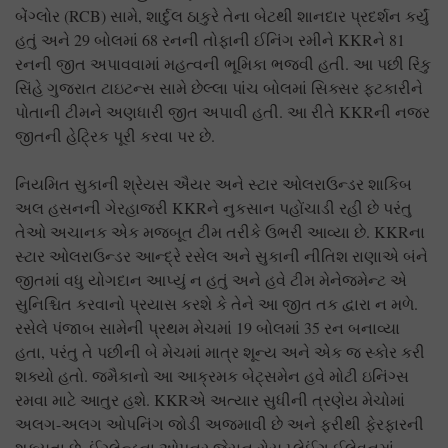
બેંગ્લોર (RCB) સામે, શાર્દુલ ઠાકુરે તેના બેટથી શાનદાર પ્રદર્શન કર્યું
હતું અને 29 બોલમાં 68 રનની તોફાની ઈનિંગ રમીને KKRને 81
રનની જીત અપાવવામાં મહત્વની ભૂમિકા ભજવી હતી. આ પછી રિંકુ
સિંહે ગુજરાત ટાઇટન્સ સામે છેલ્લા પાંચ બોલમાં સિક્સર ફટકારીને
પોતાની ટીમને અણધારી જીત અપાવી હતી. આ રીતે KKRની નજર
જીતની હેટ્રિક પૂરી કરવા પર છે.
નિયમિત સુકાની શ્રેયસ ઐયર અને સ્ટાર ઓલરાઉન્ડર શાકિબ
અલ હસનની ગેરહાજરી KKRને નુકસાન પહોંચાડી રહી છે પરંતુ
તેઓ અચાનક એક મજબૂત ટીમ તરીકે ઉભરી આવ્યા છે. KKRના
સ્ટાર ઓલરાઉન્ડર આન્દ્રે રસેલ અને સુકાની નીતિશ રાણાએ બંને
જીતમાં વધુ યોગદાન આપ્યું ન હતું અને હવે ટીમ મેનેજમેન્ટ એ
સુનિશ્ચિત કરવાનો પ્રયાસ કરશે કે તેને આ જીત તક દ્વારા ન મળે.
રસેલે પંજાબ સામેની પ્રથમ મેચમાં 19 બોલમાં 35 રન બનાવ્યા
હતા, પરંતુ તે પછીની બે મેચમાં માત્ર શૂન્ય અને એક જ સ્કોર કરી
શક્યો હતો. જમૈકાનો આ આક્રમક બેટ્સમેન હવે મોટી ઇનિંગ્સ
રમવા માટે આતુર હશે. KKRએ અત્યાર સુધીની ત્રણેય મેચોમાં
અલગ-અલગ ઓપનિંગ જોડી અજમાવી છે અને ફરીથી ફેરફારની
શક્યતા છે. ઈંગ્લેન્ડના ઓપનર જેસન રોય પ્લેઈંગ ઈલેવનમાં