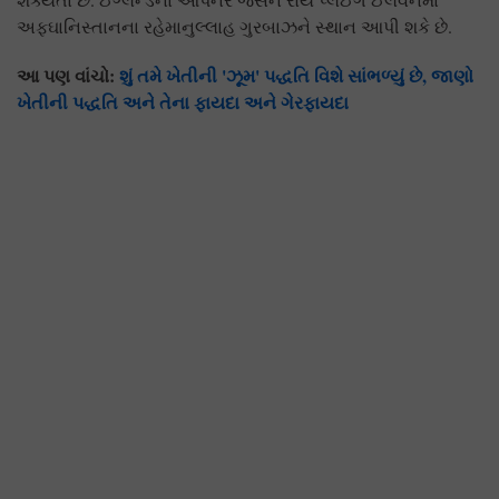
અફઘાનિસ્તાનના રહેમાનુલ્લાહ ગુરબાઝને સ્થાન આપી શકે છે.
આ પણ વાંચો:
શું તમે ખેતીની 'ઝૂમ' પદ્ધતિ વિશે સાંભળ્યું છે, જાણો
ખેતીની પદ્ધતિ અને તેના ફાયદા અને ગેરફાયદા