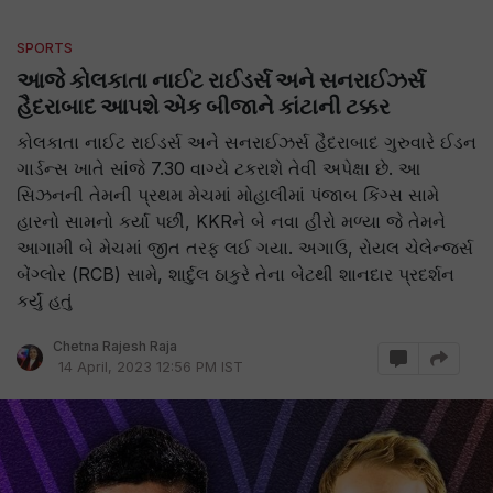
SPORTS
આજે કોલકાતા નાઈટ રાઈડર્સ અને સનરાઈઝર્સ
હૈદરાબાદ આપશે એક બીજાને કાંટાની ટક્કર
કોલકાતા નાઈટ રાઈડર્સ અને સનરાઈઝર્સ હૈદરાબાદ ગુરુવારે ઈડન
ગાર્ડન્સ ખાતે સાંજે 7.30 વાગ્યે ટકરાશે તેવી અપેક્ષા છે. આ
સિઝનની તેમની પ્રથમ મેચમાં મોહાલીમાં પંજાબ કિંગ્સ સામે
હારનો સામનો કર્યા પછી, KKRને બે નવા હીરો મળ્યા જે તેમને
આગામી બે મેચમાં જીત તરફ લઈ ગયા. અગાઉ, રોયલ ચેલેન્જર્સ
બેંગ્લોર (RCB) સામે, શાર્દુલ ઠાકુરે તેના બેટથી શાનદાર પ્રદર્શન
કર્યું હતું
Chetna Rajesh Raja
14 April, 2023 12:56 PM IST