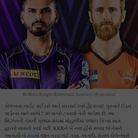
Kolkata Knight Riders and Sunrisers Hyderabad
કોલકાતા નાઈટ રાઈડર્સ અને સનરાઈઝર્સ હૈદરાબાદ ગુરુવારે ઈડન
ગાર્ડન્સ ખાતે સાંજે 7.30 વાગ્યે ટકરાશે તેવી અપેક્ષા છે. આ
સિઝનની તેમની પ્રથમ મેચમાં મોહાલીમાં પંજાબ કિંગ્સ સામે
હારનો સામનો કર્યા પછી, KKRને બે નવા હીરો મળ્યા જે તેમને
આગામી બે
મેચ
માં જીત તરફ લઈ ગયા. અગાઉ, રોયલ ચેલેન્જર્સ