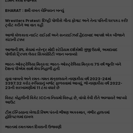
ટીમને કરશે સ્પોન્સર
BHARAT : 8મી વખત ચેમ્પિયન બન્યું
Wrestlers Protest: દિલ્હી પોલીસે ગીતા ફોગાટ અને તેના પતિની ધરપકડ કરી!
ટ્વીટ કરીને આ વાત કહી
આજે કોલકાતા નાઈટ રાઈડર્સ અને સનરાઈઝર્સ હૈદરાબાદ આપશે એક બીજાને
કાંટાની ટક્કર
આજની IPL મેચમાં નરેન્દ્ર મોદી સ્ટેડિયમ દર્શકોથી ગુંજી ઉઠશે, અમદાવાદ
પોલીસે ટ્રિપલ લેયર સિક્યોરિટી પ્લાન બનાવ્યો
ભારત-ઓસ્ટ્રેલિયા મિત્રતા: ભારત-ઓસ્ટ્રેલિયા મિત્રતા 75 વર્ષ જૂની! બંને
દેશના પીએમ સાથે મેચ નિહાળી હતી
યુવા બાબતો અને રમત-ગમત મંત્રાલયને નાણાકીય વર્ષ 2023-24માં
3397.32 કરોડ રૂપિયાનું બજેટ ફાળવવામાં આવ્યું, જે નાણાકીય વર્ષ 2022-
23ની સરખામણીમાં 11 ટકા વધારે છે
વિરાટ કોહલીની વિકેટ ICCના નિયમો વિરુદ્ધ છે, વાંચો કેવી રીતે અમ્પાયરે આપ્યો
આઉટ
ટીમ ઈન્ડિયાના ખેલાડી રિષભ પંતનો ભીષણ અકસ્માત, ગંભીર હાલતમાં
હોસ્પિટલમાં દાખલ
ભારતમાં રમતગમત દિવસની ઉજવણી