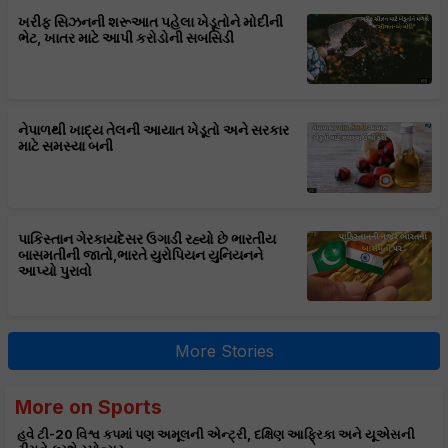
ખરીફ સિઝનની શરૂઆત પહેલા ખેડૂતોને મોદીની
ભેટ, ખાતર માટે આપી કરોડોની સબસિડી
નેપાળથી ખાદ્ય તેલની આયાત ખેડૂતો અને સરકાર
માટે સમસ્યા બની
પાકિસ્તાન ગેરકાયદેસર ઉગાડી રહ્યો છે ભારતીય
બાસમતીની જાતો,ભારતે યુરોપિયન યુનિયનને
આપ્યો પુરાવો
More Stories
More on Sports
હવે ટી-20 વિશ્વ કપમાં પણ અમૂલની એન્ટ્રી, દક્ષિણ આફ્રિકા અને યૂએસની