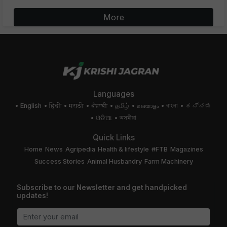
More
Languages
English
हिंदी
मराठी
ਪੰਜਾਬੀ
தமிழ்
മലയാളം
বাংলা
ಕನ್ನಡ
ଓଡିଆ
অসমীয়া
Quick Links
Home
News
Agripedia
Health & lifestyle
#FTB
Magazines
Success Stories
Animal Husbandry
Farm Machinery
Subscribe to our Newsletter and get handpicked
updates!