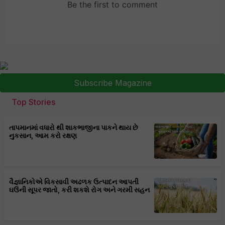
Subscribe Magazine
Top Stories
તાપમાનમાં વધારો થી શાકભાજીના પાકને થાય છે
નુકસાન, આમ કરો રક્ષણ
વૈજ્ઞાનિકોએ વિકસાવી અઢળક ઉત્પાદન આપતી
ઘઉંની સૂપર જાતો, કરી શકશે રોગ અને ગરમી સહન