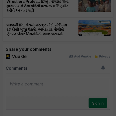
Wrestlers Protest: દિલ્હી પોલીસે ગીતા
ફોગાટ અને તેના પતિની ધરપકડ કરી! ટ્વીટ
કરીને આ વાત કહી
આજની IPL મેચમાં નરેન્દ્ર મોદી સ્ટેડિયમ
દર્શકોથી ગુંજી ઉઠશે, અમદાવાદ પોલીસે
ટ્રિપલ લેયર સિક્યોરિટી પ્લાન બનાવ્યો
Share your comments