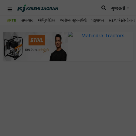
ગુજરાતી
#FTB
સમાચાર
એગ્રિપીડિયા
આરોગ્ય જીવનશૈલી
પશુપાલન
સફળ ખેડૂતોની વાત