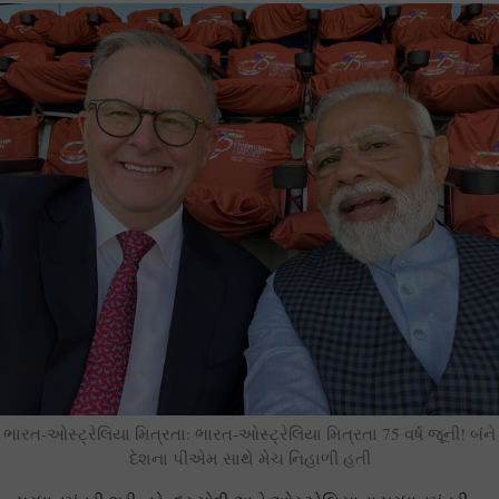
ભારત-ઓસ્ટ્રેલિયા મિત્રતા: ભારત-ઓસ્ટ્રેલિયા મિત્રતા 75 વર્ષ જૂની! બંને
દેશના પીએમ સાથે મેચ નિહાળી હતી