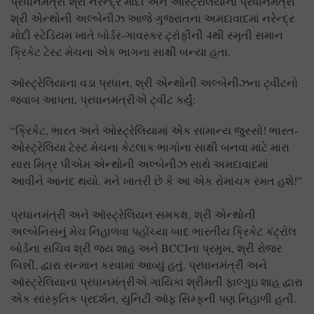
પ્રધાનમંત્રી શ્રી નરેન્દ્ર મોદી અને ઓસ્ટ્રેલિયાના પ્રધાનમંત્રી
શ્રી એન્થોની અલ્બેનીઝ આજે ગુજરાતના અમદાવાદમાં નરેન્દ્ર
મોદી સ્ટેડિયમ ખાતે બોર્ડર-ગાવસ્કર ટ્રોફીની 4થી સ્મૃતી સમાન
ક્રિકેટ ટેસ્ટ મેચના એક ભાગના સાક્ષી બન્યા હતા.
ઑસ્ટ્રેલિયાના વડા પ્રધાન, શ્રી એન્થોની અલ્બેનીઝના ટ્વીટનો
જવાબ આપતા, પ્રધાનમંત્રીએ ટ્વીટ કર્યું:
“ક્રિકેટ, ભારત અને ઓસ્ટ્રેલિયામાં એક સામાન્ય જુસ્સો! ભારત-
ઓસ્ટ્રેલિયા ટેસ્ટ મેચના કેટલાક ભાગોના સાક્ષી બનવા માટે મારા
સારા મિત્ર પીએમ એન્થોની અલ્બેનીઝ સાથે અમદાવાદમાં
આવીને આનંદ થયો. મને ખાતરી છે કે આ એક રોમાંચક રમત હશે!”
પ્રધાનમંત્રી અને ઑસ્ટ્રેલિયન સમકક્ષ, શ્રી એન્થોની
અલ્બેનિસનું મેચ નિહાળવા પહોંચ્યા બાદ ભારતીય ક્રિકેટ કંટ્રોલ
બોર્ડના સચિવ શ્રી જય શાહ અને BCCIના પ્રમુખ, શ્રી રોજર
બિન્ની, દ્વારા સન્માન કરવામાં આવ્યું હતું. પ્રધાનમંત્રી અને
ઑસ્ટ્રેલિયાના પ્રધાનમંત્રીએ ગાયિકા શ્રીમતી ફાલ્ગુઇ શાહ દ્વારા
એક સાંસ્કૃતિક પ્રદર્શન, યુનિટી ઑફ સિમ્ફની પણ નિહાળી હતી.