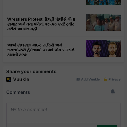
Wrestlers Protest: દિલ્હી પોલીસે ગીતા
ફોગાટ અને તેના પતિની ધરપકડ કરી! ટ્વીટ
કરીને આ વાત કહી
આજે કોલકાતા નાઈટ રાઈડર્સ અને
સનરાઈઝર્સ હૈદરાબાદ આપશે એક બીજાને
કાંટાની ટક્કર
Share your comments