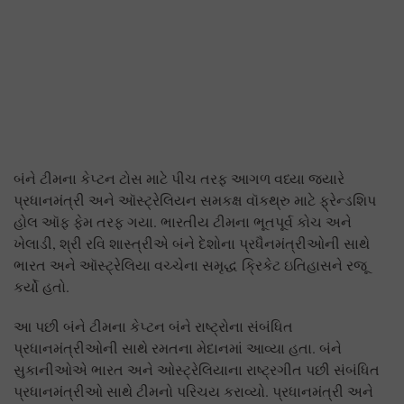
બંને ટીમના કેપ્ટન ટોસ માટે પીચ તરફ આગળ વધ્યા જ્યારે
પ્રધાનમંત્રી અને ઑસ્ટ્રેલિયન સમકક્ષ વૉકથ્રુ માટે ફ્રેન્ડશિપ
હોલ ઑફ ફેમ તરફ ગયા. ભારતીય ટીમના ભૂતપૂર્વ કોચ અને
ખેલાડી, શ્રી રવિ શાસ્ત્રીએ બંને દેશોના પ્રધૈનમંત્રીઓની સાથે
ભારત અને ઑસ્ટ્રેલિયા વચ્ચેના સમૃદ્ધ ક્રિકેટ ઇતિહાસને રજૂ
કર્યો હતો.
આ પછી બંને ટીમના કેપ્ટન બંને રાષ્ટ્રોના સંબંધિત
પ્રધાનમંત્રીઓની સાથે રમતના મેદાનમાં આવ્યા હતા. બંને
સુકાનીઓએ ભારત અને ઓસ્ટ્રેલિયાના રાષ્ટ્રગીત પછી સંબંધિત
પ્રધાનમંત્રીઓ સાથે ટીમનો પરિચય કરાવ્યો. પ્રધાનમંત્રી અને