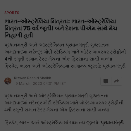
SPORTS
ભારત-ઓસ્ટ્રેલિયા મિત્રતા: ભારત-ઓસ્ટ્રેલિયા
મિત્રતા 75 વર્ષ જૂની! બંને દેશના પીએમ સાથે મેચ
નિહાળી હતી
પ્રધાનમંત્રી અને ઑસ્ટ્રેલિયન પ્રધાનમંત્રી ગુજરાતના
અમદાવાદમાં નરેન્દ્ર મોદી સ્ટેડિયમ ખાતે બોર્ડર-ગાવસ્કર ટ્રોફીની
4થી સ્મૃતી સમાન ટેસ્ટ મેચના એક હિસ્સાના સાક્ષી બન્યા
ક્રિકેટ, ભારત અને ઓસ્ટ્રેલિયામાં સામાન્ય જુસ્સો: પ્રધાનમંત્રી
Rizwan Rashid Shaikh
9 March, 2023 04:01 PM IST
પ્રધાનમંત્રી અને ઑસ્ટ્રેલિયન પ્રધાનમંત્રી ગુજરાતના
અમદાવાદમાં નરેન્દ્ર મોદી સ્ટેડિયમ ખાતે બોર્ડર-ગાવસ્કર ટ્રોફીની
4થી સ્મૃતી સમાન ટેસ્ટ મેચના એક હિસ્સાના સાક્ષી બન્યા
પ્રધાનમંત્રી
ક્રિકેટ, ભારત અને ઓસ્ટ્રેલિયામાં સામાન્ય જુસ્સો: