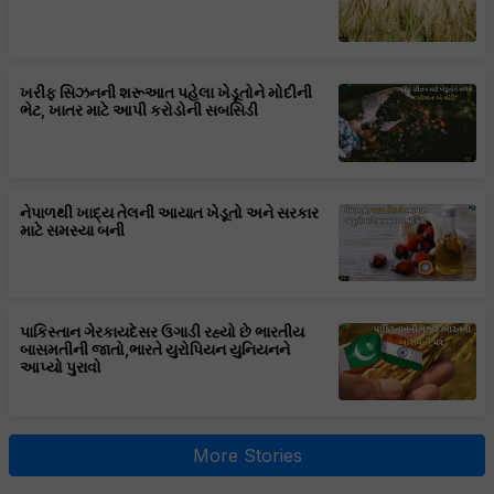
ખરીફ સિઝનની શરૂઆત પહેલા ખેડૂતોને મોદીની
ભેટ, ખાતર માટે આપી કરોડોની સબસિડી
નેપાળથી ખાદ્ય તેલની આયાત ખેડૂતો અને સરકાર
માટે સમસ્યા બની
પાકિસ્તાન ગેરકાયદેસર ઉગાડી રહ્યો છે ભારતીય
બાસમતીની જાતો,ભારતે યુરોપિયન યુનિયનને
આપ્યો પુરાવો
More Stories