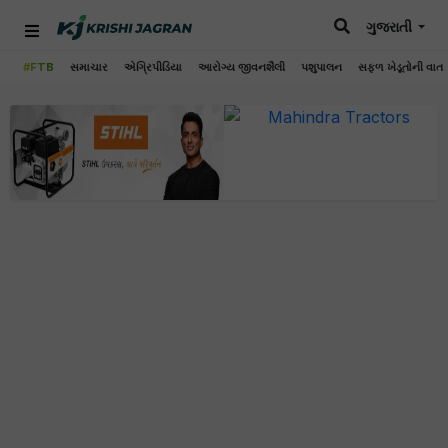
ગુજરાતી
#FTB
સમાચાર
એગ્રિપીડિયા
આરોગ્ય જીવનશૈલી
પશુપાલન
સફળ ખેડૂતોની વાત