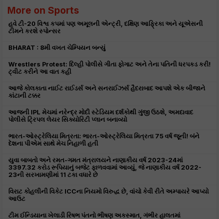
More on Sports
હવે ટી-20 વિશ્વ કપમાં પણ અમૂલની એન્ટ્રી, દક્ષિણ આફ્રિકા અને યૂએસની
ટીમને કરશે સ્પોન્સર
BHARAT : 8મી વખત ચેમ્પિયન બન્યું
Wrestlers Protest: દિલ્હી પોલીસે ગીતા ફોગાટ અને તેના પતિની ધરપકડ કરી!
ટ્વીટ કરીને આ વાત કહી
આજે કોલકાતા નાઈટ રાઈડર્સ અને સનરાઈઝર્સ હૈદરાબાદ આપશે એક બીજાને
કાંટાની ટક્કર
આજની IPL મેચમાં નરેન્દ્ર મોદી સ્ટેડિયમ દર્શકોથી ગુંજી ઉઠશે, અમદાવાદ
પોલીસે ટ્રિપલ લેયર સિક્યોરિટી પ્લાન બનાવ્યો
ભારત-ઓસ્ટ્રેલિયા મિત્રતા: ભારત-ઓસ્ટ્રેલિયા મિત્રતા 75 વર્ષ જૂની! બંને
દેશના પીએમ સાથે મેચ નિહાળી હતી
યુવા બાબતો અને રમત-ગમત મંત્રાલયને નાણાકીય વર્ષ 2023-24માં
3397.32 કરોડ રૂપિયાનું બજેટ ફાળવવામાં આવ્યું, જે નાણાકીય વર્ષ 2022-
23ની સરખામણીમાં 11 ટકા વધારે છે
વિરાટ કોહલીની વિકેટ ICCના નિયમો વિરુદ્ધ છે, વાંચો કેવી રીતે અમ્પાયરે આપ્યો
આઉટ
ટીમ ઈન્ડિયાના ખેલાડી રિષભ પંતનો ભીષણ અકસ્માત, ગંભીર હાલતમાં