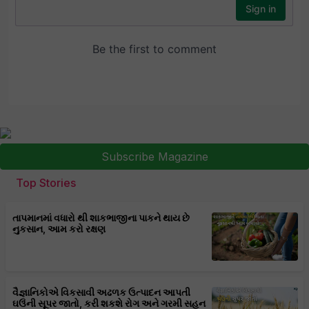
Subscribe Magazine
Top Stories
તાપમાનમાં વધારો થી શાકભાજીના પાકને થાય છે
નુકસાન, આમ કરો રક્ષણ
વૈજ્ઞાનિકોએ વિકસાવી અઢળક ઉત્પાદન આપતી
ઘઉંની સૂપર જાતો, કરી શકશે રોગ અને ગરમી સહન