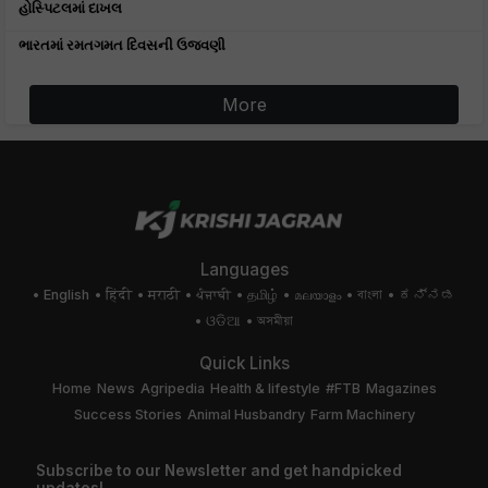
હોસ્પિટલમાં દાખલ
ભારતમાં રમતગમત દિવસની ઉજવણી
More
Languages
English
हिंदी
मराठी
ਪੰਜਾਬੀ
தமிழ்
മലയാളം
বাংলা
ಕನ್ನಡ
ଓଡିଆ
অসমীয়া
Quick Links
Home
News
Agripedia
Health & lifestyle
#FTB
Magazines
Success Stories
Animal Husbandry
Farm Machinery
Subscribe to our Newsletter and get handpicked