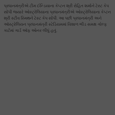
પ્રધાનમંત્રીએ ટીમ ઈન્ડિયાના કેપ્ટન શ્રી રોહિત શર્માને ટેસ્ટ કેપ
સોંપી જ્યારે ઓસ્ટ્રેલિયાના પ્રધાનમંત્રીએ ઓસ્ટ્રેલિયાના કેપ્ટન
શ્રી સ્ટીવ સ્મિથને ટેસ્ટ કેપ સોંપી. આ પછી પ્રધાનમંત્રી અને
ઑસ્ટ્રેલિયન પ્રધાનમંત્રી સ્ટેડિયમમાં વિશાળ ભીડ સમક્ષ ગોલ્ફ
કાર્ટમાં ગાર્ડ ઑફ ઓનર લીધું હતું.