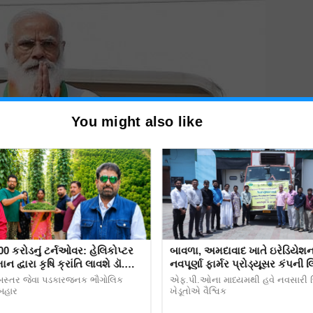
You might also like
00 કરોડનું ટર્નઓવર: હેલિકોપ્ટર
બાવળા, અમદાવાદ ખાતે ઇરેડિયેશન 
ન દ્વારા કૃષિ ક્રાંતિ લાવશે ડૉ.
નવપૂર્ણા ફાર્મર પ્રોડ્યૂસર કંપની લ
રિપાઠી
(એફપીઓ) દ્વારા પ્રથમ વખત “કે
બસ્તર જેવા પડકારજનક ભૌગોલિક
એફ.પી.ઓના માધ્યમથી હવે નવસારી જ
નિકાસ – ખેડૂતોએ વ્યક્ત કરી ખુશ
 બહાર
ખેડૂતોએ વૈશ્વિક
ndra modi government