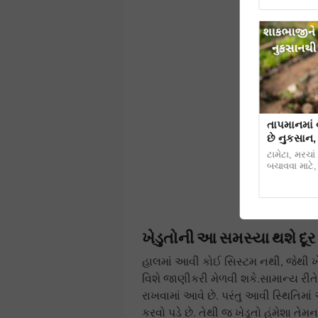
તાપમાનમાં 
છે નુકસાન,
ટામેટા, મરચા
બચાવવા માટે,
ખેડુતોની આ સમસ્યા થશે દૂર
હાલમાં આવી કોઈ સિસ્ટમ નથી, જેથી ખે
વિશે જાણીકરી મેળવી શકે.સામાન્ય રીતે 
રાખવામાં આવે છે. પરંતુ આવી સ્થિતિમા
કરવો પડે છે. તેથી જ ખેડૂતો હંમેશા તે