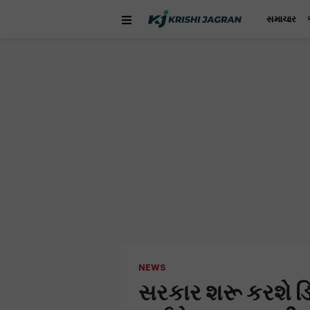
સમાચાર
NEWS
સરકાર શરૂ કરશે ડ