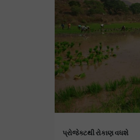
પ્રોજેક્ટથી રોકાણ વધશે