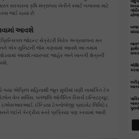
પશુપ
ત સરકારના કૃષિ મંત્રાલય ખેતીને સ્માર્ટ બનાવવા માટે
Incu
ગાંધ
રવા જઈ રહ્યા છે.
યોજાય
બજાર
ણવામાં આવશે
વધ્યા
્રિન્સિપલ જોઇન્ટ સેક્રેટરી વિવેક અગ્રવાલના મત
બાવળા
જમીનને એક યુનિટની જેમ ગણવામાં આવશે.આ તમામ
ફાર્મ
વખત 
જોડવામાં આવશે.ત્યારબાદ જાહેર અને ખાનગી ક્ષેત્રની
વશે.
એશિય
કરવામ
ખરીફ
ખાતર
ાલયે ગયા એપ્રિલ મહિનાથી જૂન સુધીમાં ઘણી નામાંકિત ટેક
ોન વેબ સર્વિસ, પતંજલિ ઓર્ગેનિક રિસર્ચ ઇન્સ્ટિટ્યૂટ,
પાકિ
બાસમ
ડ, ઇએસઆરઆઈ, ઈન્ડિયા ટેકનોલોજી પ્રાઇવેટ લિમિટેડ
પુરાવ
કલનને લઈને કેન્દ્રીય સ્તરે પ્રક્રિયા પણ કરવામાં આવી