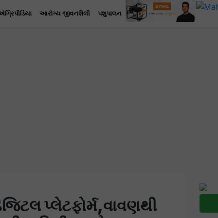
એગ્રિપીડિયા
આરોગ્ય જીવનશૈલી
પશુપાલન
િજિટલ પ્લેટફોર્મ,વાવણથી