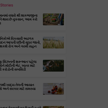
Stories
માનમાં વધારો થી શાકભાજીના
ને થાય છે નુકસાન, આમ કરો
ણ
્ઞાનિકોએ વિકસાવી અઢળક
પાદન આપતી ઘઉંની સૂપર જાતો,
 શકશે રોગ અને ગરમી સહન
ફ સિઝનની શરૂઆત પહેલા
તોને મોદીની ભેટ, ખાતર માટે
 કરોડોની સબસિડી
ાળથી ખાદ્ય તેલની આયાત
તો અને સરકાર માટે સમસ્યા