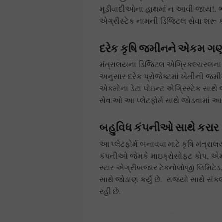
મૂડીવાદીઓના હાથમાં ન આવી જાય!. ભાર
એગ્રીસ્ટેક નામની ડિજિટલ સેવા શરૂ ક
દરેક કૃષિ જમીનને એકમ ગ
મંત્રાલયના ડિજિટલ એગ્રિકલ્ચરલના પ
અનુસાર દરેક પ્રોજેક્ટમાં ખેતીની 
એકમોના ડેટા પોઇન્ટ એગ્રિસ્ટેક સાથે 
સેવાઓ આ પ્લેટફોર્મ સાથે જોડવામાં આ
બહુવિધ કંપનીઓ સાથે કરાર
આ પ્લેટફોર્મ બનાવવા માટે કૃષિ મંત્ર
કંપનીઓ જેમકે માઇક્રોસોફ્ટ કોપ, એમેઝ
સ્ટાર એગ્રીબજાર ટેકનોલોજી લિમિટે
સાથે જોડાણ કર્યું છે. રાજ્યો સાથે સં
રહી છે.