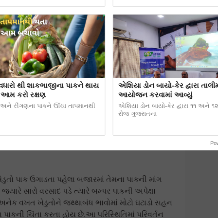
વધારો થી શાકભાજીના પાકને થાય
એશિયા ડોન બાયો-કેર દ્વારા તાલીમ
 આમ કરો રક્ષણ
આયોજન કરવામાં આવ્યું
ં અને રીંગણના પાકને ઊંચા તાપમાનથી
એશિયા ડોન બાયો-કેર દ્વારા ૧૧ અને ૧
રોજ ગુજરાતના
Po
ડુતો પાક ઉગાડતા પહેલા બજારમાં તેમના પાકની માંગ
જ્યારે સારો વરસાદ પડે ત્યારે બમ્પર પાકની અપેક્ષા
ં અનેક વખત ખેડુતોને જથ્થાબંધ ભાવોમાં મોટો ઘટાડો સહન
મના પાકની ચિંતા કરતા હોય છે.આ પરિસ્થિતિમાં પરિવર્તન