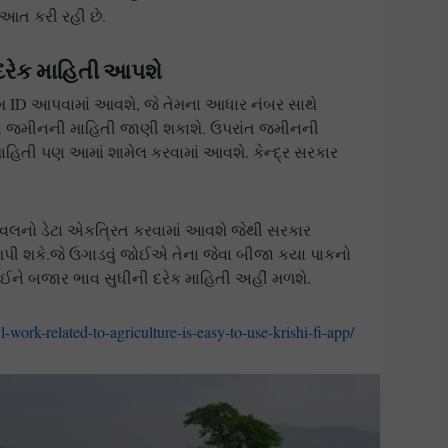
ૂઆત કરી રહી છે.
 દરેક માહિતી આપશે
કમ ID આપવામાં આવશે, જે તેમના આધાર નંબર સાથે
ી જમીનની માહિતી જાણી શકાશે. ઉપરાંત જમીનની
િતી પણ આમાં શામેલ કરવામાં આવશે. કેન્દ્ર સરકાર
લેવલનો ડેટા એકત્રિત કરવામાં આવશે જેથી સરકાર
 આપી શકે.જે ઉગાડવું જોઈએ તેના જેવા બીજા કયા પાકનો
લઈને બજાર ભાવ સુધીની દરેક માહિતી અહીં મળશે.
l-work-related-to-agriculture-is-easy-to-use-krishi-fi-app/