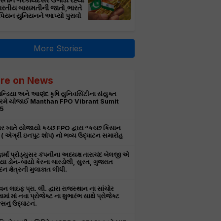
સ્તાન ગેરકાયદેસર ઉગાડી રહ્યો
ભારતીય બાસમતીની જાતો,ભારતે
પિયન યુનિયનને આપ્યો પુરાવો
More Stories
re on News
ન્ડિયા અને આણંદ કૃષિ યુનિવર્સિટીના સંયુક્ત
રમે યોજાઈ Manthan FPO Vibrant Sumit
5
ર ખાતે યોજાયો કચ્છ FPO દ્વારા “કચ્છ કિસાન
ટ” ( એગ્રી ઇનપુટ શોપ) નો ભવ્ય ઉદ્ઘાટન સમારોહ
ાર્મા પ્રોડ્યુસર કંપનીના અધ્યક્ષ તારાચંદ બેલજી એ
ા ડોન-બાયો કેરના બારડોલી, સુરત, ગુજરાત
દન ક્ષેત્રની મુલાકાત લીધી.
 લાઇફ પ્રા. લી. દ્વારા રાજસ્થાન ના સાંચોર
ામાં માં નવા પ્રોજેક્ટ ના શુભારંભ સાથે પ્રોજેક્ટ
નું ઉદ્ઘાટન.