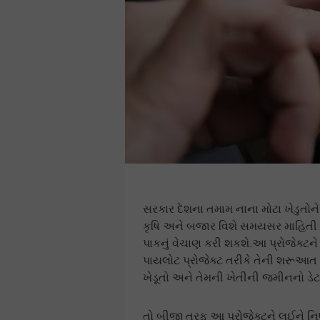
સરકાર દેશના તમામ નાના મોટા ખેડુતોને
કૃષિ અને બજાર વિશે સમયસર માહિતી મળ
પાકનું વેચાણ કરી શકશે.આ પ્રોજેક્ટને 
પાયલોટ પ્રોજેક્ટ તરીકે તેની શરૂઆત 
ખેડૂતો અને તેમની ખેતીની જમીનનો ડેટ
તો બીજી તરફ આ પ્રોજેક્ટને લઈને નિષ્ણા