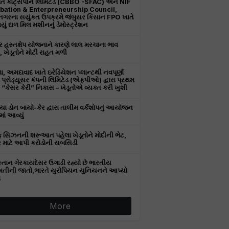
તિ કોટ્સપીન લિમિટેડ (CBBO -SFAC) અને NIF
bation & Enterpreneurship Council,
ીનગરના સયુંકત ઉપક્રમે જંબુસર કિસાન FPO ખાતે
ું દાળ મિલ મશીનનું ડેમોસ્ટ્રેશન
 હસ્તક્ષેપ યોજનાને કારણે લાલ મરચાના ભાવ
, ખેડૂતોને મોટી રાહત મળી
, અમદાવાદ ખાતે ઇરેડિયેશન પ્લાન્ટથી નવપૂર્ણા
ર પ્રોડ્યૂસર કંપની લિમિટેડ (એફપીઓ) દ્વારા પ્રથમ
“કેસર કેરી” નિકાસ – ખેડૂતોએ વ્યક્ત કરી ખુશી
ા ડોન બાયો-કેર દ્વારા તાલીમ વર્કશોપનું આયોજન
ાં આવ્યું
 સિઝનની શરૂઆત પહેલા ખેડૂતોને મોદીની ભેટ,
 માટે આપી કરોડોની સબસિડી
સ્તાન ગેરકાયદેસર ઉગાડી રહ્યો છે ભારતીય
તીની જાતો,ભારતે યુરોપિયન યુનિયનને આપ્યો
ો
More