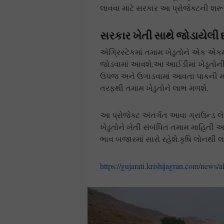
લાવવા માટે સરકાર આ પ્રોજેક્ટની શર
સરકાર ખેતી સાથે જોડાયેલી
એગ્રિસ્ટેકમાં તમામ ખેડુતોને એક એ
જોડવામાં આવશે.આ આઈડીમાં ખેડૂતોન
ઉપજ અને ઉગાડવામાં આવતા પાકની માહ
તરફથી તમામ ખેડુતોને લાભ મળશે.
આ પ્રોજેક્ટ અંતર્ગત આવા ગ્રાઉન્ડ 
ખેડુતોને ખેતી સંબંધિત તમામ માહિતી
ભાવ બજારમાં સારો રહેશે.કૃષિ લોનથી 
https://gujarati.krishijagran.com/news/al