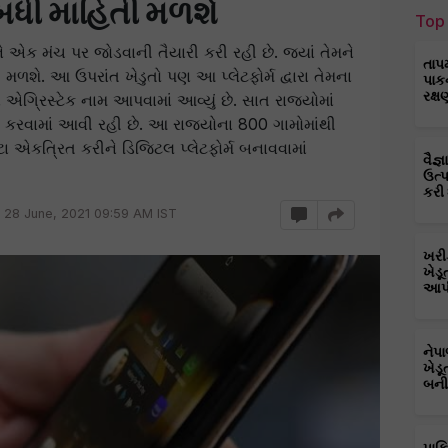
બધી માહિતી મળશે
Top 
ે એક મંચ પર જોડવાની તૈયારી કરી રહી છે. જ્યાં તેમને
તાપ
ળશે. આ ઉપરાંત ખેડુતો પણ આ પ્લેટફોર્મ દ્વારા તેમના
પાક
રક્ષ
 એગ્રિસ્ટેક નામ આપવામાં આવ્યું છે. સાત રાજ્યોમાં
 કરવામાં આવી રહી છે. આ રાજ્યોના 800 ગામોમાંથી
ા એકત્રિત કરીને ડિજિટલ પ્લેટફોર્મ બનાવવામાં
વૈજ
ઉત્
કરી
28 June, 2021 09:59 AM IST
ખરી
ખેડૂ
આપી
નેપ
ખેડૂ
બની