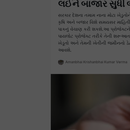
લઈને બાજાર સુધી 
સરકાર દેશના તમામ નાના મોટા ખેડુતોન
કૃષિ અને બજાર વિશે સમયસર માહિતી મ
પાકનું વેચાણ કરી શકશે.આ પ્રોજેક્ટને
પાયલોટ પ્રોજેક્ટ તરીકે તેની શરૂઆત
ખેડૂતો અને તેમની ખેતીની જમીનનો ડેટ
આવશે.
Amanbhai Krishanbhai Kumar Verma