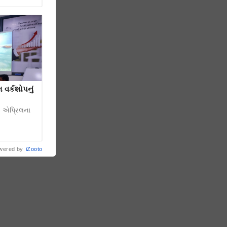
 વર્કશોપનું
૨ એપ્રિલના
wered by
iZooto