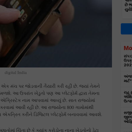
પાકિ
છે 
યુરો
Mo
સંપ ઇ
ઉપક્
202
digital India
અંજા
માર્
 એક મંચ પર જોડવાની તૈયારી કરી રહી છે. જ્યાં તેમને
શે. આ ઉપરાંત ખેડુતો પણ આ પ્લેટફોર્મ દ્વારા તેમના
રાહ ફ
એશિય
એગ્રિસ્ટેક નામ આપવામાં આવ્યું છે. સાત રાજ્યોમાં
ઉત્પા
કરવામાં આવી રહી છે. આ રાજ્યોના 800 ગામોમાંથી
સજીવન
ા એકત્રિત કરીને ડિજિટલ પ્લેટફોર્મ બનાવવામાં આવશે.
જીલ્લ
ઓફિસ
તોમાં ચિંતા છે કે ક્યાંક કરોડોના નાના ખેડૂતોનો ડેટા