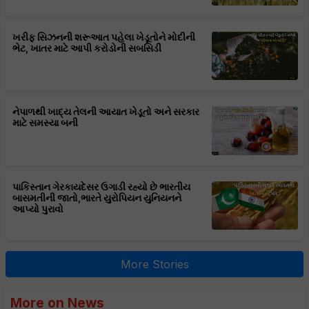
ખરીફ સિઝનની શરૂઆત પહેલા ખેડૂતોને મોદીની
ભેટ, ખાતર માટે આપી કરોડોની સબસિડી
નેપાળથી ખાદ્ય તેલની આયાત ખેડૂતો અને સરકાર
માટે સમસ્યા બની
પાકિસ્તાન ગેરકાયદેસર ઉગાડી રહ્યો છે ભારતીય
બાસમતીની જાતો,ભારતે યુરોપિયન યુનિયનને
આપ્યો પુરાવો
More Stories
More on News