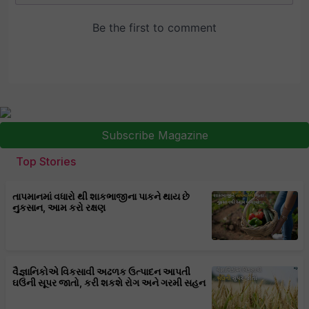
Subscribe Magazine
Top Stories
તાપમાનમાં વધારો થી શાકભાજીના પાકને થાય છે
નુકસાન, આમ કરો રક્ષણ
વૈજ્ઞાનિકોએ વિકસાવી અઢળક ઉત્પાદન આપતી
ઘઉંની સૂપર જાતો, કરી શકશે રોગ અને ગરમી સહન