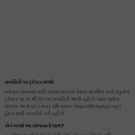
સબસિડી પર ટ્રેક્ટર મળશે
વર્તમાન સમયમાં ઘણી રાજ્ય સરકારો તેમના સંબંધિત સ્તરે ખેડુતોને
ટ્રેક્ટર પર 20 થી 50 ટકા સબસિડી આપી રહી છે. મધ્ય પ્રદેશ
સરકાર આ ક્ષેત્રે ઇ યંત્ર કૃષિ ગ્રાન્ટ (https://dbt.mpdage.org/)
હેઠળ સારી કામગીરી કરી રહી છે.
કોને મળશે આ યોજનાનો લાભ
?