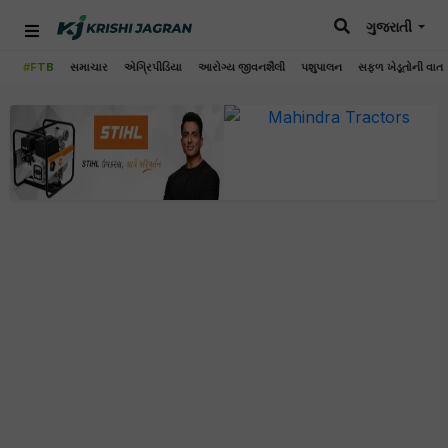
ગુજરાતી
#FTB
સમાચાર
એગ્રિપીડિયા
આરોગ્ય જીવનશૈલી
પશુપાલન
સફળ ખેડૂતોની વાત