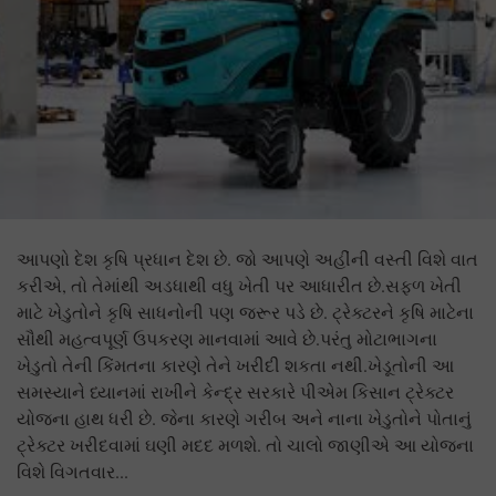
આપણો દેશ કૃષિ પ્રધાન દેશ છે. જો આપણે અહીંની વસ્તી વિશે વાત
કરીએ, તો તેમાંથી અડધાથી વધુ ખેતી પર આધારીત છે.સફળ ખેતી
માટે ખેડુતોને કૃષિ સાધનોની પણ જરૂર પડે છે. ટ્રેક્ટરને કૃષિ માટેના
સૌથી મહત્વપૂર્ણ ઉપકરણ માનવામાં આવે છે.પરંતુ મોટાભાગના
ખેડુતો તેની કિંમતના કારણે તેને ખરીદી શકતા નથી.ખેડૂતોની આ
સમસ્યાને ધ્યાનમાં રાખીને કેન્દ્ર સરકારે પીએમ કિસાન ટ્રેક્ટર
યોજના હાથ ધરી છે. જેના કારણે ગરીબ અને નાના ખેડુતોને પોતાનું
ટ્રેક્ટર ખરીદવામાં ઘણી મદદ મળશે. તો ચાલો જાણીએ આ યોજના
વિશે વિગતવાર...