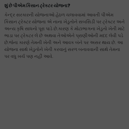
શું છે પીએમ કિસાન ટ્રેકટર યોજના
?
કેન્દ્ર સરકારની યોજનાઓ હેઠળ ચલાવવામાં આવતી પીએમ
કિસાન ટ્રેક્ટર યોજના એ નાના ખેડુતોને સબસિડી પર ટ્રેક્ટર અને
અન્ય કૃષિ સાધનો પૂરા પાડે છે.કારણ કે મોટાભાગના ખેડુતો ખેતી માટે
ભાડા પર ટ્રેકટર લે છે અથવા તેઓએને પ્રાણીઓની મદદ લેવી પડે
છે.જેના કારણે તેમની ખેતી અને આવક બંને પર અસર થાય છે. આ
યોજના સાથે ખેડુતોને ખેતી કરવાનું સરળ બનાવવાની સાથે તેમના
પર વધુ ખર્ચ પણ નહીં આવે.