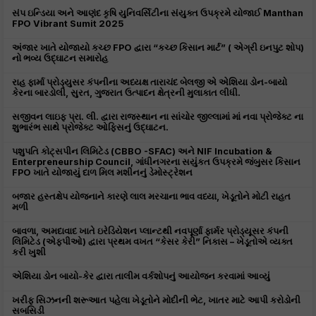
સંપ ઇન્ડિયા અને આણંદ કૃષિ યુનિવર્સિટીના સંયુક્ત ઉપક્રમે યોજાઈ Manthan
FPO Vibrant Sumit 2025
અંજાર ખાતે યોજાયો કચ્છ FPO દ્વારા “કચ્છ કિસાન માર્ટ” ( એગ્રી ઇનપુટ શોપ)
નો ભવ્ય ઉદ્ઘાટન સમારોહ
રાહ ફાર્મા પ્રોડ્યુસર કંપનીના અધ્યક્ષ તારાચંદ બેલજી એ એશિયા ડોન-બાયો
કેરના બારડોલી, સુરત, ગુજરાત ઉત્પાદન ક્ષેત્રની મુલાકાત લીધી.
સજીવન લાઇફ પ્રા. લી. દ્વારા રાજસ્થાન ના સાંચોર જીલ્લામાં માં નવા પ્રોજેક્ટ ના
શુભારંભ સાથે પ્રોજેક્ટ ઓફિસનું ઉદ્ઘાટન.
પશુપતિ કોટ્સપીન લિમિટેડ (CBBO -SFAC) અને NIF Incubation &
Enterpreneurship Council, ગાંધીનગરના સયુંકત ઉપક્રમે જંબુસર કિસાન
FPO ખાતે યોજાયું દાળ મિલ મશીનનું ડેમોસ્ટ્રેશન
બજાર હસ્તક્ષેપ યોજનાને કારણે લાલ મરચાના ભાવ વધ્યા, ખેડૂતોને મોટી રાહત
મળી
બાવળા, અમદાવાદ ખાતે ઇરેડિયેશન પ્લાન્ટથી નવપૂર્ણા ફાર્મર પ્રોડ્યૂસર કંપની
લિમિટેડ (એફપીઓ) દ્વારા પ્રથમ વખત “કેસર કેરી” નિકાસ – ખેડૂતોએ વ્યક્ત
કરી ખુશી
એશિયા ડોન બાયો-કેર દ્વારા તાલીમ વર્કશોપનું આયોજન કરવામાં આવ્યું
ખરીફ સિઝનની શરૂઆત પહેલા ખેડૂતોને મોદીની ભેટ, ખાતર માટે આપી કરોડોની
સબસિડી