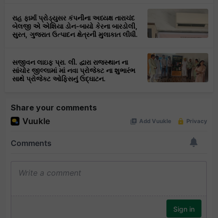
રાહ ફાર્મા પ્રોડ્યુસર કંપનીના અધ્યક્ષ તારાચંદ
બેલજી એ એશિયા ડોન-બાયો કેરના બારડોલી,
સુરત, ગુજરાત ઉત્પાદન ક્ષેત્રની મુલાકાત લીધી.
સજીવન લાઇફ પ્રા. લી. દ્વારા રાજસ્થાન ના
સાંચોર જીલ્લામાં માં નવા પ્રોજેક્ટ ના શુભારંભ
સાથે પ્રોજેક્ટ ઓફિસનું ઉદ્ઘાટન.
Share your comments