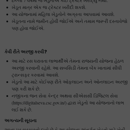
છેલ્લા 7 વર્ષમાં જે ખેડુતોએ કોઈ ટ્રેક્ટર ખરીદ્યું નથી.
ખેડૂત માત્ર એક જ ટ્રેક્ટર ખરીદી શકશે.
આ યોજનામાં મહિલા ખેડુતોને અગ્રતા આપવામાં આવશે.
ખેડૂતના નામે જમીન હોવી જોઈએ અને તમામ જરૂરી દસ્તાવેજો
પણ હોવા જોઈએ.
કેવી રીતે અરજી કરવી
?
આ માટે રસ ધરાવતા લાભાર્થીએ તેમના રાજ્યની યોજના હેઠળ
અરજી કરવાની રહેશે. આ સબસિડી તેમના બેંક ખાતામાં સીધી
ટ્રાન્સફર કરવામાં આવશે.
ખેડુતો આ માટે કોઈપણ રીતે ઓફલાઇન અને ઓનલાઇન અરજી
પણ કરી શકે છે.
નજીકના જન સેવા કેન્દ્ર અથવા સીએસસી ડિજિટલ સેવા
(https://digitalseva.csc.gov.in/) દ્વારા ખેડુતો આ યોજનાનો લાભ
લઈ શકે છે.
અગત્યની સૂચના
આના પર સરકારનો દાવો છે કે આ યોજના અંતર્ગત ખેડુતો માટે ખેતી