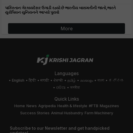
પાકિસ્તાન ગેરકાયદેસર ઉગાડી રહ્યો છે ભારતીય બાસમતીની જાતો,ભારતે
યુરોપિયન યુનિયનને આપ્યો પુરાવો
More
Languages
English
हिंदी
मराठी
ਪੰਜਾਬੀ
தமிழ்
മലയാളം
বাংলা
ಕನ್ನಡ
ଓଡିଆ
অসমীয়া
Quick Links
Home
News
Agripedia
Health & lifestyle
#FTB
Magazines
Success Stories
Animal Husbandry
Farm Machinery
Subscribe to our Newsletter and get handpicked