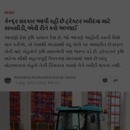
NEWS
કેન્દ્ર સરકાર આપી રહી છે ટ્રેક્ટર ખરીદવા માટે
સબસીડી,એવી રીતે કરો અપ્લાઈ
આપણો દેશ કૃષિ પ્રધાન દેશ છે. જો આપણે અહીંની વસ્તી વિશે
વાત કરીએ, તો તેમાંથી અડધાથી વધુ ખેતી પર આધારીત છે.સફળ
ખેતી માટે ખેડુતોને કૃષિ સાધનોની પણ જરૂર પડે છે. ટ્રેક્ટરને કૃષિ
માટેના સૌથી મહત્વપૂર્ણ ઉપકરણ માનવામાં આવે છે.પરંતુ
મોટાભાગના ખેડુતો તેની કિંમતના કારણે તેને ખરીદી શકતા નથી.
Amanbhai Krishanbhai Kumar Verma
1 July, 2021 03:42 PM IST